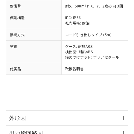
可)を取得するなどの必要な手続きを
六価クロム(Cr(Ⅵ)) 1000ppm以下、ポリ臭化ビフェニル
ム) : 100ppm、
準価格とは異なる場合があることをご
類(PBB) 1000ppm以下、ポリ臭化ジフェニルエーテル類
2
Cr(Ⅵ)(六価クロム) : 1000ppm、 PBBs(ポリ臭化ビフェ
耐衝撃
耐久: 500m/s
X、Y、Z各方向 3回
とります。
了承ください。
(PBDE) 1000ppm以下、フタル酸ビス(2-エチルヘキシ
○
一定数以上の在庫あり
ニル類) : 1000ppm、 PBDEs(ポリ臭化ジフェニルエーテ
当社は規制貨物を破棄する場合は、完
ル) (DEHP)(別名：DOP) 1000ppm以下、フタル酸ブチ
正式な納期状況および標準価格はお客
ル類) : 1000ppm、
保護構造
IEC: IP66
ルベンジル（BBP） 1000ppm以下、フタル酸ジブチル
全に破砕するなど、違法に輸出されな
DBP(フタル酸ジブチル) : 1000ppm、 DIBP(フタル酸ジ
様のお取引先、またはお客様担当のオ
（DBP） 1000ppm以下、フタル酸ジイソブチル
社内規格: 耐油
イソブチル) : 1000ppm、 BBP(フタル酸ブチルベンジ
△
一定数には満たないが在庫あり
いよう必要な手段を講じます。
ムロン制御機器販売店・当社販売員に
(DIBP) 1000ppm以下
ル) : 1000ppm、
当社は貴社製品を、核兵器、ミサイ
但し、RoHS指令で産業用監視および制御機器に対する
DEHP(フタル酸ビス(2-エチルヘキシル)) : 1000ppm
ご相談ください。
接続方式
コード引き出しタイプ (5m)
適用除外項目は除く。
ル、化学兵器、生物兵器またはその他
－
在庫なし(最新の在庫状況につ
オムロン制御機器販売店や当社販売拠
フタル酸エステル類の４物質については閾値を超える意
武器並びにこれらの製造装置等に一切
いては、お客様のお取引先、ま
図的な使用がないことを確認しています。
点は「
販売ネットワーク
」をご確認
材質
ケース: 耐熱ABS
※2 環境保護使用期限
使用いたしません。
たはお客様担当のオムロン制御
検出面: 耐熱ABS
ください。
当社は、貴社製品を第三者に販売する
締めつけナット: ポリアセタール
機器販売店・当社販売員にご確
在庫状況および標準価格結果を当社の
※2 対応予定月
「ｅ」：有害物質（10物質）のすべてが基
場合は、上記1、2および3の内容を当
認ください)
事前の承諾なく第三者に漏洩または開
準値以下であることを示します。
付属品
取扱説明書
該第三者に通知します。また当社は、
示しないようお願いします。
部品在庫の切り替え状況などにより、予定
「10」：通常の使用状況下において有害物
販売先および販売に係わる関係者が違
マイパーツ機能（部品リスト作成サー
空
受注生産機種、また在庫状況の
月が前後することがあります。
質が外部に漏えいし、環境に深刻な影響を
法に輸出するおそれがある場合は、取
ビス）をご利用いただくには、I-Web
白
情報を公開していない機種
及ぼさない年数を意味します。
り引きをいたしません。
メンバーズにご登録されている必要が
「－」：未確認です。当社販売部門へお問
あります。
い合わせください。
お客様が当ウェブサイト上で当社にご
※3 非含有証明書ダウンロード
登録された部品リストについて、当社
および当社の共同利用者が、当社の製
外形図
下記の非含有証明書をダウンロードするこ
品・サービスに関するお客様との取
とができます。
合意する
キャンセル
引・商談に必要な範囲で利用すること
情報更新：2024/08/08
出力段回路図