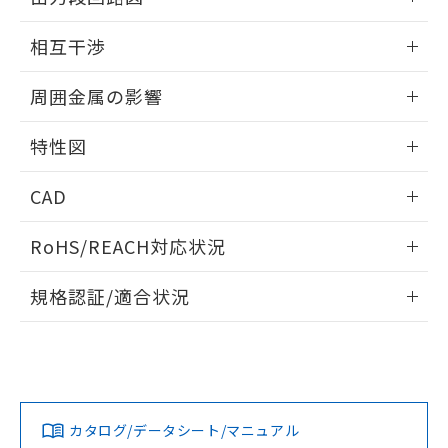
をご了承ください。
EU RoHS指令（10物質）の非含有証明書
※当社の共同利用者とは、
"個人情報
外形図
情報更新：2024/08/08
51物質の非含有証明書（当社基準）
の共同利用に関して"
の「1.共同利
相互干渉
※本証明書は発行日時点で非含有を証明す
用者の範囲」に記載されている法人を
るもので、過去に遡って非含有を証明する
出力段回路図
情報更新：2024/08/08
指します。
周囲金属の影響
ものではありません。
また、RoHS指令のフタル酸エステル類４
相互干渉
情報更新：2024/08/08
物質の対応では、対応完了までの期間は出
特性図
荷製品に未対応品が混在することから備考
周囲金属の影響
欄に対応日を記載しておりました。
情報更新：2024/08/08
CAD
既に当社にて対応品への在庫切替を完了
していることから、特段のことがない限
検出物体の大きさと材質による影響
ログイン/会員登録いただくと、CADデータをダウンロー
RoHS/REACH対応状況
り、2022年1月12日より割愛しておりま
ドすることができます。
A: 150mm以上、B: 110mm以上
す。
情報更新：2026/7/29
規格認証/適合状況
ログイン/会員登録
EU RoHS
注意事項・凡例
UL認証
CSA認証
CEマーキング
タイムチャート
l: 20mm以上、φd: 50mm以上、m: 12mm以上、n: 60mm
No
No
Yes
対応状況
対応予定月
※1
※2
以上、G: 20mm以上、H: 30mm以上
ダウンロードデータをご利用いただく前に、以下を必ずお読
みください。
カタログ/データシート/マニュアル
対応済み
ソフトウェアの使用条件