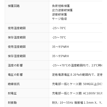
保護回路
負荷短絡保護
対応済み：EU RoHS指令（10物質）の
出力逆接続保護
非含有に対応した製品が提供可能な商品で
逆接続保護
す。
サージ吸収
対応予定：EU RoHS指令（10物質）の非含
ご利用条件
有に対応した製品に切り替える予定のある
使用温度範囲
-25～70℃
商品です。
対応予定なし：EU RoHS指令（10物質）の
保存温度範囲
-25～70℃
以下の条件をお読みいただき、同意のうえ
非含有に非対応の商品で、対応品を出す予
ご利用ください。
定はありません。
使用湿度範囲
35～95%RH
調査・確認中：EU RoHS指令（10物質）の
本サービスは、当社制御機器事業取扱
※1 中国RoHS○×表
保存湿度範囲
35～95%RH
非含有の対応状況を調査中または確認中の
商品の当社在庫状況および標準価格
商品です。
(税抜)を提供させていただくもので
温度の影響
-25～+70℃の温度範囲内で、23℃時の
「○」：最大均質材料含有率が中国RoHSの
非該当品：ライセンス料など無形物で、有
す。
基準値以下であることを示します。
害物質有無と関係のない商品です。
当社制御機器事業取扱商品の中には、
電圧の影響
定格電源電圧±20%の範囲内で、定格電
「×」：最大均質材料含有率が中国RoHSの
仕入先様の事情により、非含有部品として
本サービスの対象外となる商品もある
基準値を超えていることを示します。
いたものが、含有品と判明した場合などや
当社は、これら貴社製品のうち、外国
ことをご了承ください。
絶縁抵抗
充電部一括とケース間: 50MΩ以上(DC50
「－」：未確認です。当社販売部門へお問
むを得ず変更することがあります。
為替および外国貿易法に定める商品
在庫状況および標準価格照会結果は、
い合わせください。
（以下｢規制貨物等」という）を輸出
耐電圧
充電部一括とケース間: AC1000V 50/60Hz
記載している更新日時点での社内デー
*EU RoHS指令（10物質）：
または国外への提供する場合は、日本
記
タに基づき作成されるものであり、閲
説明
鉛(Pb) 1000ppm以下、 水銀(Hg) 1000ppm以下、 カド
*中国RoHS10物質の基準値 (GB/T26572)：
国政府の輸出許可(または役務取引許
耐振動
耐久: 10～55Hz 複振幅 1.5mm X、Y、
号
覧された時点での実際の在庫および標
ミウム(Cd) 100ppm以下、
Pb(鉛) :1000ppm、 Hg(水銀) : 1000ppm、 Cd(カドミウ