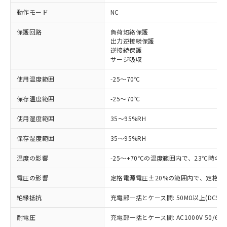
※1 対応状況
動作モード
NC
保護回路
負荷短絡保護
対応済み：EU RoHS指令（10物質）の
出力逆接続保護
非含有に対応した製品が提供可能な商品で
逆接続保護
す。
サージ吸収
対応予定：EU RoHS指令（10物質）の非含
ご利用条件
有に対応した製品に切り替える予定のある
使用温度範囲
-25～70℃
商品です。
対応予定なし：EU RoHS指令（10物質）の
保存温度範囲
-25～70℃
以下の条件をお読みいただき、同意のうえ
非含有に非対応の商品で、対応品を出す予
ご利用ください。
定はありません。
使用湿度範囲
35～95%RH
調査・確認中：EU RoHS指令（10物質）の
本サービスは、当社制御機器事業取扱
※1 中国RoHS○×表
保存湿度範囲
35～95%RH
非含有の対応状況を調査中または確認中の
商品の当社在庫状況および標準価格
商品です。
(税抜)を提供させていただくもので
温度の影響
-25～+70℃の温度範囲内で、23℃時の
「○」：最大均質材料含有率が中国RoHSの
非該当品：ライセンス料など無形物で、有
す。
基準値以下であることを示します。
害物質有無と関係のない商品です。
当社制御機器事業取扱商品の中には、
電圧の影響
定格電源電圧±20%の範囲内で、定格電
「×」：最大均質材料含有率が中国RoHSの
仕入先様の事情により、非含有部品として
本サービスの対象外となる商品もある
基準値を超えていることを示します。
いたものが、含有品と判明した場合などや
当社は、これら貴社製品のうち、外国
ことをご了承ください。
絶縁抵抗
充電部一括とケース間: 50MΩ以上(DC50
「－」：未確認です。当社販売部門へお問
むを得ず変更することがあります。
為替および外国貿易法に定める商品
在庫状況および標準価格照会結果は、
い合わせください。
（以下｢規制貨物等」という）を輸出
耐電圧
充電部一括とケース間: AC1000V 50/60Hz
記載している更新日時点での社内デー
*EU RoHS指令（10物質）：
または国外への提供する場合は、日本