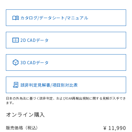
タイムチャート
l: 20mm以上、φd: 50mm以上、m: 12mm以上、n: 60mm
No
No
Yes
対応状況
対応予定月
※1
※2
以上、G: 20mm以上、H: 30mm以上
ダウンロードデータをご利用いただく前に、以下を必ずお読
みください。
カタログ/データシート/マニュアル
対応済み
ソフトウェアの使用条件
LR型式承認
DNV型式承認
BV型式承認
KR型式承
（イギリス
（ノルウェー
（フランス
（韓国
船舶規格）
船舶規格）
船舶規格）
船舶規格
中国 RoHS
注意事項・凡例
2D CADデータ
No
No
No
No
中国 RoHS表
※1 ※2
3D CADデータ
この製品の規格認証/適合状況ページへ
Pb
Hg
Cd
Cr(VI)
その他の認証はこちらのページからご検索ください
検出領域
該非判定見解書/項目別対比表
X
O
O
O
日本の外為法に基づく該非判定、およびEAR再輸出規制に関する見解が入手でき
ます。
"対応済み"や非含有の記載がされた商品であっても、流通
在庫等で未対応品が混在する可能性があります。
オンライン購入
非含有品が必要な際は、弊社営業部門もしくは販売店へお
問い合わせください。
¥ 11,990
販売価格（税込）