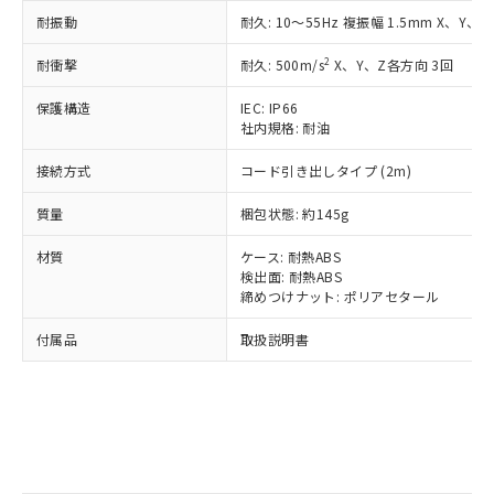
記
タに基づき作成されるものであり、閲
説明
鉛(Pb) 1000ppm以下、 水銀(Hg) 1000ppm以下、 カド
*中国RoHS10物質の基準値 (GB/T26572)：
国政府の輸出許可(または役務取引許
耐振動
耐久: 10～55Hz 複振幅 1.5mm X、Y、
号
覧された時点での実際の在庫および標
ミウム(Cd) 100ppm以下、
Pb(鉛) :1000ppm、 Hg(水銀) : 1000ppm、 Cd(カドミウ
可)を取得するなどの必要な手続きを
六価クロム(Cr(Ⅵ)) 1000ppm以下、ポリ臭化ビフェニル
ム) : 100ppm、
準価格とは異なる場合があることをご
類(PBB) 1000ppm以下、ポリ臭化ジフェニルエーテル類
2
Cr(Ⅵ)(六価クロム) : 1000ppm、 PBBs(ポリ臭化ビフェ
耐衝撃
耐久: 500m/s
X、Y、Z各方向 3回
とります。
了承ください。
(PBDE) 1000ppm以下、フタル酸ビス(2-エチルヘキシ
○
一定数以上の在庫あり
ニル類) : 1000ppm、 PBDEs(ポリ臭化ジフェニルエーテ
当社は規制貨物を破棄する場合は、完
ル) (DEHP)(別名：DOP) 1000ppm以下、フタル酸ブチ
正式な納期状況および標準価格はお客
ル類) : 1000ppm、
保護構造
IEC: IP66
ルベンジル（BBP） 1000ppm以下、フタル酸ジブチル
全に破砕するなど、違法に輸出されな
DBP(フタル酸ジブチル) : 1000ppm、 DIBP(フタル酸ジ
様のお取引先、またはお客様担当のオ
（DBP） 1000ppm以下、フタル酸ジイソブチル
社内規格: 耐油
イソブチル) : 1000ppm、 BBP(フタル酸ブチルベンジ
△
一定数には満たないが在庫あり
いよう必要な手段を講じます。
ムロン制御機器販売店・当社販売員に
(DIBP) 1000ppm以下
ル) : 1000ppm、
当社は貴社製品を、核兵器、ミサイ
但し、RoHS指令で産業用監視および制御機器に対する
DEHP(フタル酸ビス(2-エチルヘキシル)) : 1000ppm
ご相談ください。
接続方式
コード引き出しタイプ (2m)
適用除外項目は除く。
ル、化学兵器、生物兵器またはその他
－
在庫なし(最新の在庫状況につ
オムロン制御機器販売店や当社販売拠
フタル酸エステル類の４物質については閾値を超える意
武器並びにこれらの製造装置等に一切
いては、お客様のお取引先、ま
図的な使用がないことを確認しています。
点は「
販売ネットワーク
」をご確認
質量
梱包状態: 約145g
※2 環境保護使用期限
使用いたしません。
たはお客様担当のオムロン制御
ください。
当社は、貴社製品を第三者に販売する
機器販売店・当社販売員にご確
材質
ケース: 耐熱ABS
在庫状況および標準価格結果を当社の
※2 対応予定月
「ｅ」：有害物質（10物質）のすべてが基
場合は、上記1、2および3の内容を当
検出面: 耐熱ABS
認ください)
事前の承諾なく第三者に漏洩または開
準値以下であることを示します。
締めつけナット: ポリアセタール
該第三者に通知します。また当社は、
示しないようお願いします。
部品在庫の切り替え状況などにより、予定
「10」：通常の使用状況下において有害物
販売先および販売に係わる関係者が違
マイパーツ機能（部品リスト作成サー
空
受注生産機種、また在庫状況の
付属品
取扱説明書
月が前後することがあります。
質が外部に漏えいし、環境に深刻な影響を
法に輸出するおそれがある場合は、取
ビス）をご利用いただくには、I-Web
白
情報を公開していない機種
及ぼさない年数を意味します。
り引きをいたしません。
メンバーズにご登録されている必要が
「－」：未確認です。当社販売部門へお問
あります。
い合わせください。
お客様が当ウェブサイト上で当社にご
※3 非含有証明書ダウンロード
登録された部品リストについて、当社
および当社の共同利用者が、当社の製
下記の非含有証明書をダウンロードするこ
品・サービスに関するお客様との取