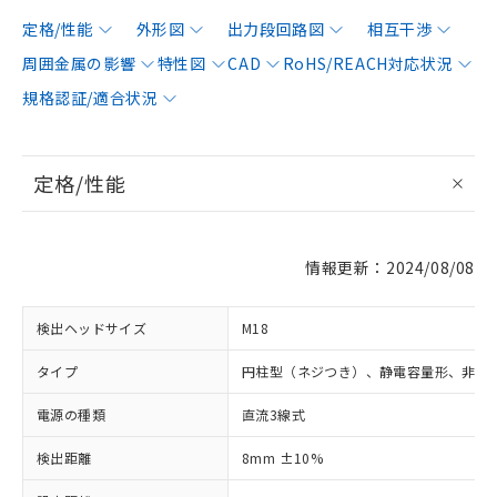
定格/性能
外形図
出力段回路図
相互干渉
周囲金属の影響
特性図
CAD
RoHS/REACH対応状況
規格認証/適合状況
定格/性能
情報更新：2024/08/08
検出ヘッドサイズ
M18
タイプ
円柱型（ネジつき）、静電容量形、非シ
電源の種類
直流3線式
検出距離
8mm ±10%