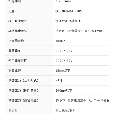
設定距離
0～5.6mm
応差
検出距離の4～20%
検出可能物体
導体および誘電体
標準検出物体
接地された金属板50×50×1mm
応答周波数
100Hz
電源電圧
DC12～24V
使用電圧範囲
DC10～30V
消費電流
15mA以下
制御出力（出力形式）
NPN
制御出力（開閉容量）
200mA以下
制御出力（残留電圧）
2V以下 (負荷電流200mA、コード長2m時
表示灯
検出表示灯(赤)