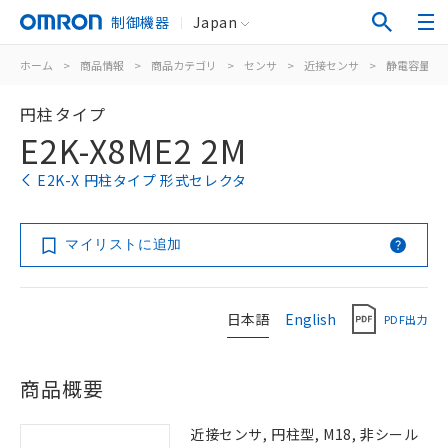
制御機器
Japan
ホーム
>
商品情報
>
商品カテゴリ
>
センサ
>
近接センサ
>
静電容量形
円柱タイプ
E2K-X8ME2 2M
E2K-X 円柱タイプ 形式セレクタ
マイリストに追加
日本語
English
PDF出力
商品概要
近接センサ, 円柱型, M18, 非シール