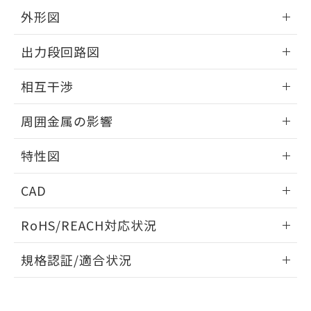
とができます。
合意する
キャンセル
引・商談に必要な範囲で利用すること
外形図
をご了承ください。
EU RoHS指令（10物質）の非含有証明書
情報更新：2024/08/08
※当社の共同利用者とは、
"個人情報
出力段回路図
51物質の非含有証明書（当社基準）
の共同利用に関して"
の「1.共同利
※本証明書は発行日時点で非含有を証明す
用者の範囲」に記載されている法人を
外形図
情報更新：2024/08/08
るもので、過去に遡って非含有を証明する
相互干渉
指します。
ものではありません。
出力段回路図
また、RoHS指令のフタル酸エステル類４
情報更新：2024/08/08
周囲金属の影響
物質の対応では、対応完了までの期間は出
荷製品に未対応品が混在することから備考
相互干渉
情報更新：2024/08/08
欄に対応日を記載しておりました。
特性図
既に当社にて対応品への在庫切替を完了
周囲金属の影響
情報更新：2024/08/08
していることから、特段のことがない限
CAD
り、2022年1月12日より割愛しておりま
す。
検出物体の大きさと材質による影響
ログイン/会員登録いただくと、CADデータをダウンロー
RoHS/REACH対応状況
ドすることができます。
A: 150mm以上、B: 110mm以上
情報更新：2026/7/29
規格認証/適合状況
ログイン/会員登録
EU RoHS
注意事項・凡例
UL認証
CSA認証
CEマーキング