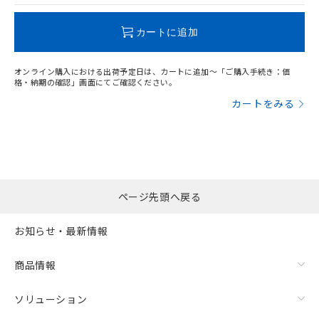
この製品のRoHS/REACH対応状況ページへ
カートに追加
オンライン購入における出荷予定日は、カートに追加～「ご購入手続き：価
格・納期の確認」画面にてご確認ください。
カートをみる
ページ先頭へ戻る
お知らせ・最新情報
商品情報
ソリューション