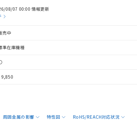
26/08/07 00:00 情報更新
件
販売中
標準在庫機種
〇
¥ 9,850
周囲金属の影響
特性図
RoHS/REACH対応状況