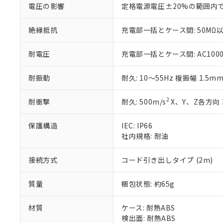
電圧の影響
定格電源電圧±20%の範囲内
51物質の非含有証
※本証明書は発行
また、RoHS指
絶縁抵抗
充電部一括とケース間: 50MΩ以
混在することから
既に当社にて対応
耐電圧
充電部一括とケース間: AC1000V 
り割愛しておりま
耐振動
耐久: 10～55Hz 複振幅 1.5m
2
耐衝撃
耐久: 500m/s
X、Y、Z各方向 
保護構造
IEC: IP66
社内規格: 耐油
接続方式
コード引き出しタイプ (2m)
質量
梱包状態: 約65g
材質
ケース: 耐熱ABS
検出面: 耐熱ABS