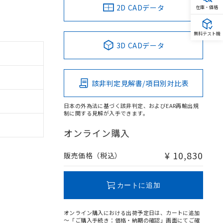
2D CADデータ
在庫・価格
無料テスト機
3D CADデータ
該非判定見解書/項目別対比表
日本の外為法に基づく該非判定、およびEAR再輸出規
制に関する見解が入手できます。
オンライン購入
¥ 10,830
販売価格（税込）
カートに追加
オンライン購入における出荷予定日は、カートに追加
～「ご購入手続き：価格・納期の確認」画面にてご確