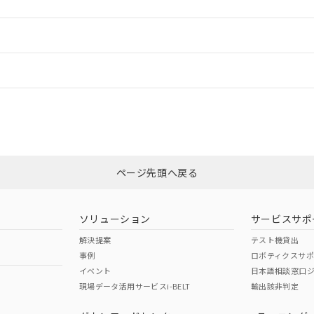
情報更新：2
情報更新：
CCC認証
電波法
N/A
N/A
非含有証明書
※3
ページ先頭へ戻る
ダウンロードはこちら
型式承認
NK型式承認
ABS型式承認
韓国
（日本
（アメリカ
ソリューション
サービスサポ
舶規格）
船舶規格）
船舶規格）
解決提案
テスト機貸出
上、G: 20mm以上、H: 30mm以上
事例
ロボティクスサ
No
No
イベント
日本語相談窓口
現場データ活用サービスi-BELT
輸出該非判定
I)
PBBs
PBDEs
DBP