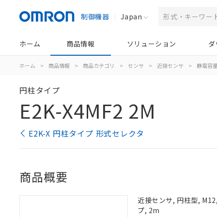
制御機器
Japan
ホーム
商品情報
ソリューション
ダ
ホーム
>
商品情報
>
商品カテゴリ
>
センサ
>
近接センサ
>
静電容
円柱タイプ
E2K-X4MF2 2M
E2K-X 円柱タイプ 形式セレクタ
商品概要
近接センサ, 円柱型, M1
プ, 2m