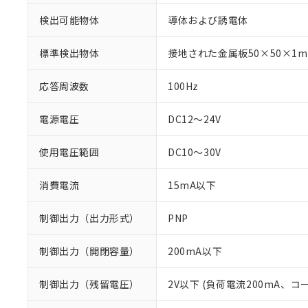
検出可能物体
導体および誘電体
標準検出物体
接地された金属板50×50×1
応答周波数
100Hz
電源電圧
DC12～24V
使用電圧範囲
DC10～30V
消費電流
15mA以下
制御出力（出力形式）
PNP
※1 対応状況
対応済み：EU
制御出力（開閉容量）
200mA以下
対応予定：EU R
対応予定なし：EU
制御出力（残留電圧）
2V以下 (負荷電流200mA、コ
調査・確認中：EU
ご利用条件