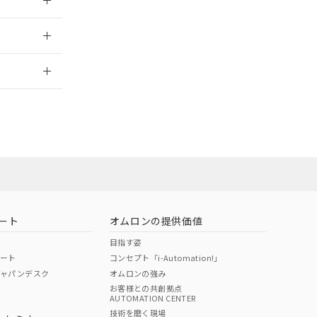
024/08/08
2026/7/29
ート
オムロンの提供価値
目指す姿
ポート
コンセプト「i-Automation!」
ジャパンデスク
オムロンの強み
お客様との共創拠点
AUTOMATION CENTER
DIBP
BBP
DEHP
環境保護
技術を磨く現場