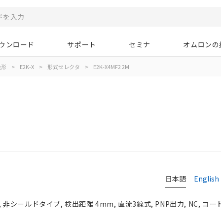
ウンロード
サポート
セミナ
オムロンの
量形
>
E2K-X
>
形式セレクタ
>
E2K-X4MF2 2M
日本語
English
2, 非シールドタイプ, 検出距離 4mm, 直流3線式, PNP出力, NC, 