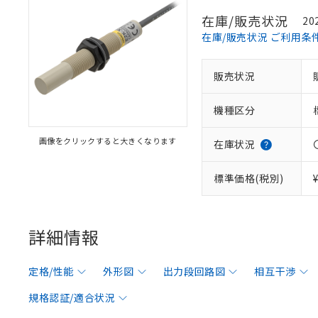
在庫/販売状況
20
在庫/販売状況 ご利用条
販売状況
機種区分
画像をクリックすると大きくなります
在庫状況
標準価格(税別)
詳細情報
定格/性能
外形図
出力段回路図
相互干渉
規格認証/適合状況