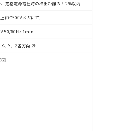
で、定格電源電圧時の検出距離の±2%以内
明書（当社基準）
日時点で非含有を証明するもので、過去に遡って非含有を証明するも
令のフタル酸エステル類４物質の対応では、対応完了までの期間は出
上(DC500Vメガにて)
備考欄に対応日を記載しておりました。
品への在庫切替を完了していることから、特段のことがない限り、20
50/60Hz 1min
す。
m X、Y、Z各方向 2h
3回