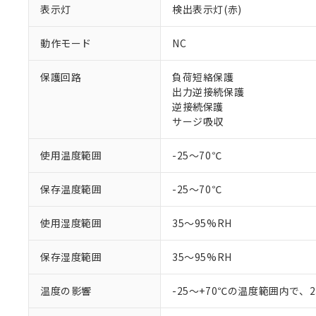
非該当品：ライセ
表示灯
検出表示灯(赤)
※1 中国RoHS
仕入先様の事情に
があります。
以下の条件をお読
「○」：最大均質
動作モード
NC
「×」：最大均質
本サービスは
当社は、これ
*EU RoHS指令（10物
「－」：未確認で
鉛(Pb) 1000ppm以下、
くものです。
う）を輸出ま
保護回路
負荷短絡保護
記
説明
六価クロム(Cr(Ⅵ)) 1
当社制御機器
などの必要な
出力逆接続保護
フタル酸ビス(2-エチルヘ
号
*中国RoHS10物質の基準値 
ル（DBP） 1000ppm
在庫状況およ
当社は規制貨
逆接続保護
Pb(鉛) :1000ppm、 Hg
但し、RoHS指令で産
のであり、閲
ます。
サージ吸収
Cr(Ⅵ)(六価クロム) : 
フタル酸エステル類の４
○
一定数以
DBP(フタル酸ジブチル) :
い。
当社は貴社製
DEHP(フタル酸ビス(2-エ
正式な納期状
置等に一切使
使用温度範囲
-25～70℃
当社販売員に
※2 対応予定月
△
一定数に
当社は、貴社
オムロン制御
また当社は、
※2 環境保護使
保存温度範囲
-25～70℃
在庫状況およ
部品在庫の切り替
たしません。
－
在庫なし
す。
「ｅ」：有害物質
機器販売
マイパーツ機
使用湿度範囲
35～95%RH
「10」：通常の
ている必要が
味します。
空
受注生産
お客様が当ウ
※3 非含有証明
「－」：未確認で
保存湿度範囲
35～95%RH
白
が、当社の製
さい。
下記の非含有証明
温度の影響
-25～+70℃の温度範囲内で、
※当社の共同
いる法人を指
EU RoHS指令（