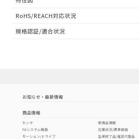
特性図
周囲金属の影響
RoHS/REACH対応状況
検出物体の大きさと材質による影響
規格認証/適合状況
EU RoHS
注意事項・凡例
UL認証
CSA認証
CEマーキング
A: 80mm以上、B: 70mm以上
No
No
Yes
対応状況
対応予定月
※1
※2
タイムチャート
対応済み
LR型式承認
DNV型式承認
BV型式承認
KR
（イギリス
（ノルウェー
（フランス
（
お知らせ・最新情報
中国 RoHS
注意事項・凡例
船舶規格）
船舶規格）
船舶規格）
船
l: 20mm以上、φd: 50mm以上、m: 8mm以上、n: 60mm以
商品情報
No
No
No
No
中国 RoHS表
※1 ※2
センサ
新商品情報
FAシステム機器
在庫状況/標準価格
Pb
Hg
Cd
Cr(V
モーション/ドライブ
生産終了品/推奨代替品