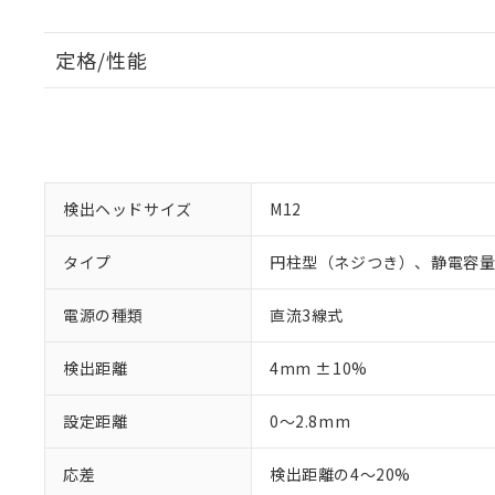
定格/性能
検出ヘッドサイズ
M12
タイプ
円柱型（ネジつき）、静電容
電源の種類
直流3線式
検出距離
4mm ±10%
設定距離
0～2.8mm
応差
検出距離の4～20%