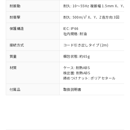
記
タに基づき作成されるものであり、閲
説明
鉛(Pb) 1000ppm以下、 水銀(Hg) 1000ppm以下、 カド
*中国RoHS10物質の基準値 (GB/T26572)：
国政府の輸出許可(または役務取引許
耐振動
耐久: 10～55Hz 複振幅 1.5mm X、Y、
号
覧された時点での実際の在庫および標
ミウム(Cd) 100ppm以下、
Pb(鉛) :1000ppm、 Hg(水銀) : 1000ppm、 Cd(カドミウ
可)を取得するなどの必要な手続きを
六価クロム(Cr(Ⅵ)) 1000ppm以下、ポリ臭化ビフェニル
ム) : 100ppm、
準価格とは異なる場合があることをご
類(PBB) 1000ppm以下、ポリ臭化ジフェニルエーテル類
2
Cr(Ⅵ)(六価クロム) : 1000ppm、 PBBs(ポリ臭化ビフェ
耐衝撃
耐久: 500m/s
X、Y、Z各方向 3回
とります。
了承ください。
(PBDE) 1000ppm以下、フタル酸ビス(2-エチルヘキシ
○
一定数以上の在庫あり
ニル類) : 1000ppm、 PBDEs(ポリ臭化ジフェニルエーテ
当社は規制貨物を破棄する場合は、完
ル) (DEHP)(別名：DOP) 1000ppm以下、フタル酸ブチ
正式な納期状況および標準価格はお客
ル類) : 1000ppm、
保護構造
IEC: IP66
ルベンジル（BBP） 1000ppm以下、フタル酸ジブチル
全に破砕するなど、違法に輸出されな
DBP(フタル酸ジブチル) : 1000ppm、 DIBP(フタル酸ジ
様のお取引先、またはお客様担当のオ
（DBP） 1000ppm以下、フタル酸ジイソブチル
社内規格: 耐油
イソブチル) : 1000ppm、 BBP(フタル酸ブチルベンジ
△
一定数には満たないが在庫あり
いよう必要な手段を講じます。
ムロン制御機器販売店・当社販売員に
(DIBP) 1000ppm以下
ル) : 1000ppm、
当社は貴社製品を、核兵器、ミサイ
但し、RoHS指令で産業用監視および制御機器に対する
DEHP(フタル酸ビス(2-エチルヘキシル)) : 1000ppm
ご相談ください。
接続方式
コード引き出しタイプ (2m)
適用除外項目は除く。
ル、化学兵器、生物兵器またはその他
－
在庫なし(最新の在庫状況につ
オムロン制御機器販売店や当社販売拠
フタル酸エステル類の４物質については閾値を超える意
武器並びにこれらの製造装置等に一切
いては、お客様のお取引先、ま
図的な使用がないことを確認しています。
点は「
販売ネットワーク
」をご確認
質量
梱包状態: 約65g
※2 環境保護使用期限
使用いたしません。
たはお客様担当のオムロン制御
ください。
当社は、貴社製品を第三者に販売する
機器販売店・当社販売員にご確
材質
ケース: 耐熱ABS
在庫状況および標準価格結果を当社の
※2 対応予定月
「ｅ」：有害物質（10物質）のすべてが基
場合は、上記1、2および3の内容を当
検出面: 耐熱ABS
認ください)
事前の承諾なく第三者に漏洩または開
準値以下であることを示します。
締めつけナット: ポリアセタール
該第三者に通知します。また当社は、
示しないようお願いします。
部品在庫の切り替え状況などにより、予定
「10」：通常の使用状況下において有害物
販売先および販売に係わる関係者が違
マイパーツ機能（部品リスト作成サー
空
受注生産機種、また在庫状況の
付属品
取扱説明書
月が前後することがあります。
質が外部に漏えいし、環境に深刻な影響を
法に輸出するおそれがある場合は、取
ビス）をご利用いただくには、I-Web
白
情報を公開していない機種
及ぼさない年数を意味します。
り引きをいたしません。
メンバーズにご登録されている必要が
「－」：未確認です。当社販売部門へお問
あります。
い合わせください。
お客様が当ウェブサイト上で当社にご
※3 非含有証明書ダウンロード
登録された部品リストについて、当社
および当社の共同利用者が、当社の製
下記の非含有証明書をダウンロードするこ
品・サービスに関するお客様との取