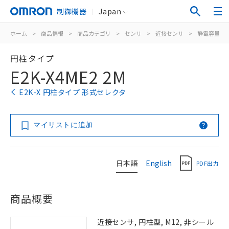
制御機器
Japan
ホーム
>
商品情報
>
商品カテゴリ
>
センサ
>
近接センサ
>
静電容量形
円柱タイプ
E2K-X4ME2 2M
E2K-X 円柱タイプ 形式セレクタ
マイリストに追加
日本語
English
PDF出力
商品概要
近接センサ, 円柱型, M12, 非シール