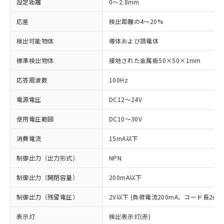
設定距離
0～2.8mm
応差
検出距離の4～20%
検出可能物体
導体および誘電体
標準検出物体
接地された金属板50×50×1mm
応答周波数
100Hz
電源電圧
DC12～24V
使用電圧範囲
DC10～30V
消費電流
15mA以下
制御出力（出力形式）
NPN
制御出力（開閉容量）
200mA以下
制御出力（残留電圧）
2V以下 (負荷電流200mA、コード長2m時
表示灯
検出表示灯(赤)