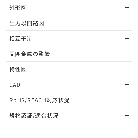
とができます。
合意する
キャンセル
引・商談に必要な範囲で利用すること
外形図
をご了承ください。
EU RoHS指令（10物質）の非含有証明書
情報更新：2024/08/08
※当社の共同利用者とは、
"個人情報
出力段回路図
51物質の非含有証明書（当社基準）
の共同利用に関して"
の「1.共同利
※本証明書は発行日時点で非含有を証明す
用者の範囲」に記載されている法人を
外形図
情報更新：2024/08/08
るもので、過去に遡って非含有を証明する
相互干渉
指します。
ものではありません。
出力段回路図
また、RoHS指令のフタル酸エステル類４
情報更新：2024/08/08
周囲金属の影響
物質の対応では、対応完了までの期間は出
荷製品に未対応品が混在することから備考
相互干渉
情報更新：2024/08/08
欄に対応日を記載しておりました。
特性図
既に当社にて対応品への在庫切替を完了
周囲金属の影響
情報更新：2024/08/08
していることから、特段のことがない限
CAD
り、2022年1月12日より割愛しておりま
す。
検出物体の大きさと材質による影響
ログイン/会員登録いただくと、CADデータをダウンロー
RoHS/REACH対応状況
ドすることができます。
A: 80mm以上、B: 70mm以上
情報更新：2026/7/29
規格認証/適合状況
ログイン/会員登録
EU RoHS
注意事項・凡例
UL認証
CSA認証
CEマーキング