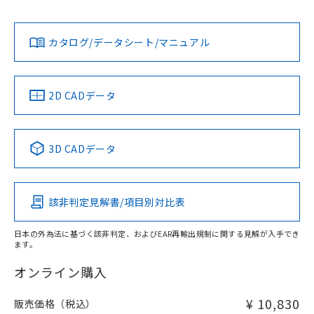
タイムチャート
l: 20mm以上、φd: 50mm以上、m: 8mm以上、n: 60mm以
No
No
Yes
対応状況
対応予定月
※1
※2
上、G: 20mm以上、H: 30mm以上
ダウンロードデータをご利用いただく前に、以下を必ずお読
みください。
カタログ/データシート/マニュアル
対応済み
ソフトウェアの使用条件
LR型式承認
DNV型式承認
BV型式承認
KR型式承
（イギリス
（ノルウェー
（フランス
（韓国
船舶規格）
船舶規格）
船舶規格）
船舶規格
中国 RoHS
注意事項・凡例
2D CADデータ
No
No
No
No
中国 RoHS表
※1 ※2
3D CADデータ
この製品の規格認証/適合状況ページへ
Pb
Hg
Cd
Cr(VI)
その他の認証はこちらのページからご検索ください
検出領域
該非判定見解書/項目別対比表
X
O
O
O
日本の外為法に基づく該非判定、およびEAR再輸出規制に関する見解が入手でき
ます。
"対応済み"や非含有の記載がされた商品であっても、流通
在庫等で未対応品が混在する可能性があります。
オンライン購入
非含有品が必要な際は、弊社営業部門もしくは販売店へお
問い合わせください。
¥ 10,830
販売価格（税込）