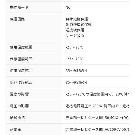
※1 対応状況
動作モード
NC
保護回路
負荷短絡保護
対応済み：EU RoHS指令（10物質）の
出力逆接続保護
非含有に対応した製品が提供可能な商品で
逆接続保護
す。
サージ吸収
対応予定：EU RoHS指令（10物質）の非含
ご利用条件
有に対応した製品に切り替える予定のある
使用温度範囲
-25～70℃
商品です。
対応予定なし：EU RoHS指令（10物質）の
保存温度範囲
-25～70℃
以下の条件をお読みいただき、同意のうえ
非含有に非対応の商品で、対応品を出す予
ご利用ください。
定はありません。
使用湿度範囲
35～95%RH
調査・確認中：EU RoHS指令（10物質）の
本サービスは、当社制御機器事業取扱
※1 中国RoHS○×表
保存湿度範囲
35～95%RH
非含有の対応状況を調査中または確認中の
商品の当社在庫状況および標準価格
商品です。
(税抜)を提供させていただくもので
温度の影響
-25～+70℃の温度範囲内で、23℃時の
「○」：最大均質材料含有率が中国RoHSの
非該当品：ライセンス料など無形物で、有
す。
基準値以下であることを示します。
害物質有無と関係のない商品です。
当社制御機器事業取扱商品の中には、
電圧の影響
定格電源電圧±20%の範囲内で、定格電
「×」：最大均質材料含有率が中国RoHSの
仕入先様の事情により、非含有部品として
本サービスの対象外となる商品もある
基準値を超えていることを示します。
いたものが、含有品と判明した場合などや
当社は、これら貴社製品のうち、外国
ことをご了承ください。
絶縁抵抗
充電部一括とケース間: 50MΩ以上(DC50
「－」：未確認です。当社販売部門へお問
むを得ず変更することがあります。
為替および外国貿易法に定める商品
在庫状況および標準価格照会結果は、
い合わせください。
（以下｢規制貨物等」という）を輸出
耐電圧
充電部一括とケース間: AC1000V 50/60Hz
記載している更新日時点での社内デー
*EU RoHS指令（10物質）：
または国外への提供する場合は、日本