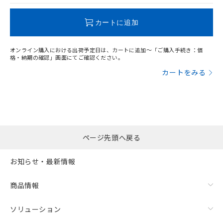
この製品のRoHS/REACH対応状況ページへ
カートに追加
オンライン購入における出荷予定日は、カートに追加～「ご購入手続き：価
格・納期の確認」画面にてご確認ください。
カートをみる
ページ先頭へ戻る
お知らせ・最新情報
商品情報
ソリューション