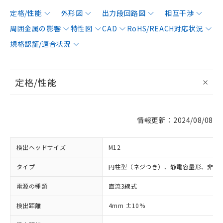
定格/性能
外形図
出力段回路図
相互干渉
周囲金属の影響
特性図
CAD
RoHS/REACH対応状況
規格認証/適合状況
定格/性能
情報更新：2024/08/08
検出ヘッドサイズ
M12
タイプ
円柱型（ネジつき）、静電容量形、非シ
電源の種類
直流3線式
検出距離
4mm ±10%