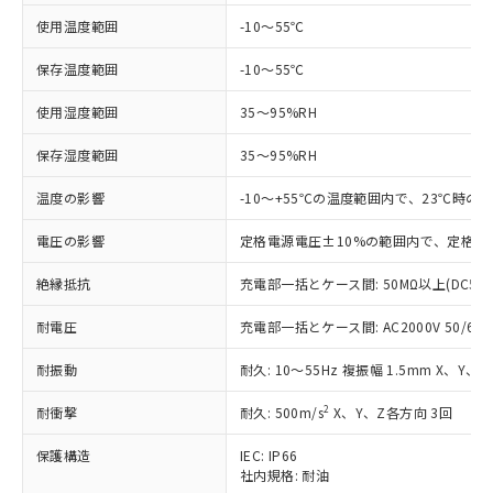
非含有に対応した製品が提供可能な商品で
す。
使用温度範囲
-10～55℃
対応予定：EU RoHS指令（10物質）の非含
ご利用条件
有に対応した製品に切り替える予定のある
保存温度範囲
-10～55℃
商品です。
使用湿度範囲
35～95%RH
対応予定なし：EU RoHS指令（10物質）の
以下の条件をお読みいただき、同意のうえ
非含有に非対応の商品で、対応品を出す予
ご利用ください。
保存湿度範囲
35～95%RH
定はありません。
調査・確認中：EU RoHS指令（10物質）の
本サービスは、当社制御機器事業取扱
温度の影響
-10～+55℃の温度範囲内で、23℃時の
※1 中国RoHS○×表
非含有の対応状況を調査中または確認中の
商品の当社在庫状況および標準価格
商品です。
電圧の影響
(税抜)を提供させていただくもので
定格電源電圧±10%の範囲内で、定格電
「○」：最大均質材料含有率が中国RoHSの
非該当品：ライセンス料など無形物で、有
す。
基準値以下であることを示します。
害物質有無と関係のない商品です。
絶縁抵抗
充電部一括とケース間: 50MΩ以上(DC50
当社制御機器事業取扱商品の中には、
「×」：最大均質材料含有率が中国RoHSの
仕入先様の事情により、非含有部品として
本サービスの対象外となる商品もある
基準値を超えていることを示します。
いたものが、含有品と判明した場合などや
耐電圧
当社は、これら貴社製品のうち、外国
充電部一括とケース間: AC2000V 50/60Hz
ことをご了承ください。
「－」：未確認です。当社販売部門へお問
むを得ず変更することがあります。
為替および外国貿易法に定める商品
在庫状況および標準価格照会結果は、
い合わせください。
耐振動
耐久: 10～55Hz 複振幅 1.5mm X、Y、
（以下｢規制貨物等」という）を輸出
記載している更新日時点での社内デー
*EU RoHS指令（10物質）：
または国外への提供する場合は、日本
記
タに基づき作成されるものであり、閲
説明
鉛(Pb) 1000ppm以下、 水銀(Hg) 1000ppm以下、 カド
2
耐衝撃
耐久: 500m/s
X、Y、Z各方向 3回
*中国RoHS10物質の基準値 (GB/T26572)：
国政府の輸出許可(または役務取引許
号
覧された時点での実際の在庫および標
ミウム(Cd) 100ppm以下、
Pb(鉛) :1000ppm、 Hg(水銀) : 1000ppm、 Cd(カドミウ
可)を取得するなどの必要な手続きを
六価クロム(Cr(Ⅵ)) 1000ppm以下、ポリ臭化ビフェニル
ム) : 100ppm、
準価格とは異なる場合があることをご
保護構造
IEC: IP66
類(PBB) 1000ppm以下、ポリ臭化ジフェニルエーテル類
Cr(Ⅵ)(六価クロム) : 1000ppm、 PBBs(ポリ臭化ビフェ
とります。
了承ください。
社内規格: 耐油
(PBDE) 1000ppm以下、フタル酸ビス(2-エチルヘキシ
○
一定数以上の在庫あり
ニル類) : 1000ppm、 PBDEs(ポリ臭化ジフェニルエーテ
当社は規制貨物を破棄する場合は、完
ル) (DEHP)(別名：DOP) 1000ppm以下、フタル酸ブチ