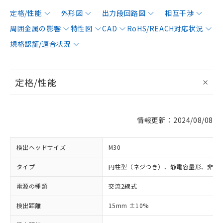
定格/性能
外形図
出力段回路図
相互干渉
周囲金属の影響
特性図
CAD
RoHS/REACH対応状況
規格認証/適合状況
定格/性能
情報更新：2024/08/08
検出ヘッドサイズ
M30
タイプ
円柱型（ネジつき）、静電容量形、非シ
電源の種類
交流2線式
検出距離
15mm ±10%