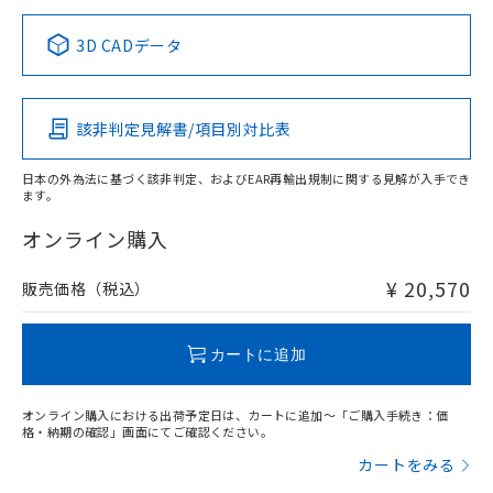
中国 RoHS表
※1 ※2
3D CADデータ
この製品の規格認証/適合状況ページへ
Pb
Hg
Cd
Cr(VI)
その他の認証はこちらのページからご検索ください
検出領域
該非判定見解書/項目別対比表
X
O
O
O
日本の外為法に基づく該非判定、およびEAR再輸出規制に関する見解が入手でき
ます。
"対応済み"や非含有の記載がされた商品であっても、流通
在庫等で未対応品が混在する可能性があります。
オンライン購入
非含有品が必要な際は、弊社営業部門もしくは販売店へお
問い合わせください。
¥ 20,570
販売価格（税込）
この製品のRoHS/REACH対応状況ページへ
カートに追加
オンライン購入における出荷予定日は、カートに追加～「ご購入手続き：価
格・納期の確認」画面にてご確認ください。
カートをみる