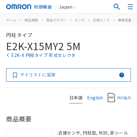
制御機器
Japan
ホーム
>
商品情報
>
商品カテゴリ
>
センサ
>
近接センサ
>
静電容量形
円柱タイプ
E2K-X15MY2 5M
E2K-X 円柱タイプ 形式セレクタ
マイリストに追加
日本語
English
PDF出力
商品概要
近接センサ, 円柱型, M30, 非シール