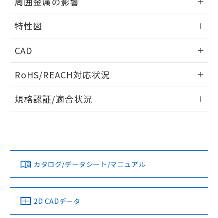
周囲金属の影響
※本証明書は発行日時点で非含有を証明す
用者の範囲」に記載されている法人を
るもので、過去に遡って非含有を証明する
相互干渉
指します。
情報更新：2024/08/08
特性図
ものではありません。
また、RoHS指令のフタル酸エステル類４
周囲金属の影響
情報更新：2024/08/08
物質の対応では、対応完了までの期間は出
CAD
荷製品に未対応品が混在することから備考
検出物体の大きさと材質による影響
欄に対応日を記載しておりました。
ログイン/会員登録いただくと、CADデータをダウンロー
RoHS/REACH対応状況
既に当社にて対応品への在庫切替を完了
ドすることができます。
A: 300mm以上、B: 200mm以上
していることから、特段のことがない限
情報更新：2026/7/29
り、2022年1月12日より割愛しておりま
規格認証/適合状況
す。
タイムチャート
ログイン/会員登録
EU RoHS
注意事項・凡例
UL認証
CSA認証
CEマーキング
l: 10mm以上、φd: 50mm以上、m: 25mm以上、n: 60mm
No
No
Yes
対応状況
対応予定月
※1
※2
以上、G: 10mm以上、H: 30mm以上
ダウンロードデータをご利用いただく前に、以下を必ずお読
みください。
カタログ/データシート/マニュアル
対応済み
ソフトウェアの使用条件
LR型式承認
DNV型式承認
BV型式承認
KR型式承
（イギリス
（ノルウェー
（フランス
（韓国
船舶規格）
船舶規格）
船舶規格）
船舶規格
中国 RoHS
注意事項・凡例
2D CADデータ
No
No
No
No