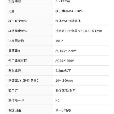
設定距離
0～10mm
応差
検出距離の4～20%
検出可能物体
導体および誘電体
標準検出物体
接地された金属板50×50×1mm
応答周波数
10Hz
電源電圧
AC100～220V
使用電圧範囲
AC90～250V
漏れ電流
2.2mA以下
制御出力（開閉容量）
10～200mA
表示灯
動作表示灯(赤)
※1 対応状況
動作モード
NC
対応済み：EU RoHS指令（10物質）の
保護回路
サージ吸収