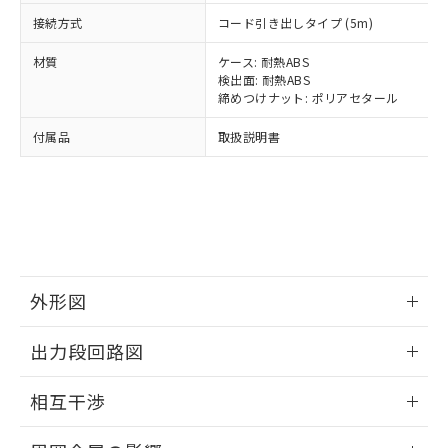
正式な納期状況および標準価格はお客
ル類) : 1000ppm、
ルベンジル（BBP） 1000ppm以下、フタル酸ジブチル
全に破砕するなど、違法に輸出されな
DBP(フタル酸ジブチル) : 1000ppm、 DIBP(フタル酸ジ
接続方式
様のお取引先、またはお客様担当のオ
コード引き出しタイプ (5m)
（DBP） 1000ppm以下、フタル酸ジイソブチル
イソブチル) : 1000ppm、 BBP(フタル酸ブチルベンジ
△
一定数には満たないが在庫あり
いよう必要な手段を講じます。
ムロン制御機器販売店・当社販売員に
(DIBP) 1000ppm以下
ル) : 1000ppm、
当社は貴社製品を、核兵器、ミサイ
但し、RoHS指令で産業用監視および制御機器に対する
材質
ケース: 耐熱ABS
DEHP(フタル酸ビス(2-エチルヘキシル)) : 1000ppm
ご相談ください。
適用除外項目は除く。
ル、化学兵器、生物兵器またはその他
検出面: 耐熱ABS
－
在庫なし(最新の在庫状況につ
オムロン制御機器販売店や当社販売拠
フタル酸エステル類の４物質については閾値を超える意
締めつけナット: ポリアセタール
武器並びにこれらの製造装置等に一切
いては、お客様のお取引先、ま
図的な使用がないことを確認しています。
点は「
販売ネットワーク
」をご確認
※2 環境保護使用期限
使用いたしません。
たはお客様担当のオムロン制御
ください。
付属品
取扱説明書
当社は、貴社製品を第三者に販売する
機器販売店・当社販売員にご確
在庫状況および標準価格結果を当社の
※2 対応予定月
「ｅ」：有害物質（10物質）のすべてが基
場合は、上記1、2および3の内容を当
認ください)
事前の承諾なく第三者に漏洩または開
準値以下であることを示します。
該第三者に通知します。また当社は、
示しないようお願いします。
部品在庫の切り替え状況などにより、予定
「10」：通常の使用状況下において有害物
販売先および販売に係わる関係者が違
マイパーツ機能（部品リスト作成サー
空
受注生産機種、また在庫状況の
月が前後することがあります。
質が外部に漏えいし、環境に深刻な影響を
法に輸出するおそれがある場合は、取
ビス）をご利用いただくには、I-Web
白
情報を公開していない機種
及ぼさない年数を意味します。
り引きをいたしません。
メンバーズにご登録されている必要が
「－」：未確認です。当社販売部門へお問
あります。
い合わせください。
お客様が当ウェブサイト上で当社にご
外形図
※3 非含有証明書ダウンロード
登録された部品リストについて、当社
情報更新：2024/08/08
および当社の共同利用者が、当社の製
出力段回路図
下記の非含有証明書をダウンロードするこ
品・サービスに関するお客様との取
とができます。
合意する
キャンセル
引・商談に必要な範囲で利用すること
外形図
情報更新：2024/08/08
相互干渉
をご了承ください。
EU RoHS指令（10物質）の非含有証明書
※当社の共同利用者とは、
"個人情報
出力段回路図
51物質の非含有証明書（当社基準）
情報更新：2024/08/08
の共同利用に関して"
の「1.共同利