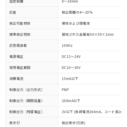
設定距離
0～10mm
応差
検出距離の4～20%
検出可能物体
導体および誘電体
標準検出物体
接地された金属板50×50×1mm
応答周波数
100Hz
電源電圧
DC12～24V
使用電圧範囲
DC10～30V
消費電流
15mA以下
制御出力（出力形式）
PNP
制御出力（開閉容量）
200mA以下
制御出力（残留電圧）
2V以下 (負荷電流200mA、コード長2m時
表示灯
検出表示灯(赤)
※1 対応状況