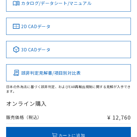
l: 10mm以上、φd: 50mm以上、m: 25mm以上、n: 60mm
カタログ/データシート/マニュアル
タイムチャート
対応済み
以上、G: 10mm以上、H: 30mm以上
LR型式承認
DNV型式承認
BV型式承認
KR型式承
（イギリス
（ノルウェー
（フランス
（韓国
船舶規格）
船舶規格）
船舶規格）
船舶規格
中国 RoHS
注意事項・凡例
2D CADデータ
No
No
No
No
中国 RoHS表
※1 ※2
3D CADデータ
この製品の規格認証/適合状況ページへ
Pb
Hg
Cd
Cr(VI)
その他の認証はこちらのページからご検索ください
該非判定見解書/項目別対比表
X
O
O
O
日本の外為法に基づく該非判定、およびEAR再輸出規制に関する見解が入手でき
検出領域
ます。
"対応済み"や非含有の記載がされた商品であっても、流通
在庫等で未対応品が混在する可能性があります。
オンライン購入
非含有品が必要な際は、弊社営業部門もしくは販売店へお
問い合わせください。
¥ 12,760
販売価格（税込）
この製品のRoHS/REACH対応状況ページへ
カートに追加