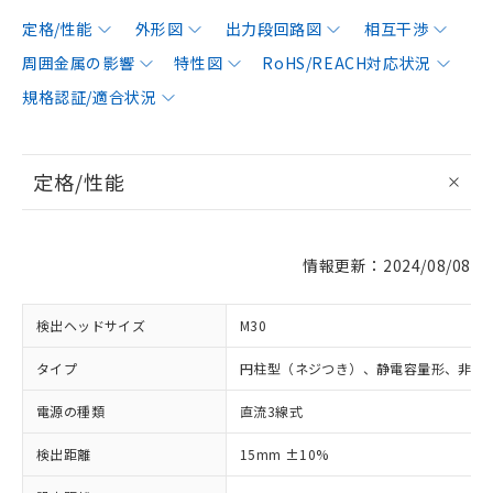
定格/性能
外形図
出力段回路図
相互干渉
周囲金属の影響
特性図
RoHS/REACH対応状況
規格認証/適合状況
定格/性能
情報更新：2024/08/08
検出ヘッドサイズ
M30
タイプ
円柱型（ネジつき）、静電容量形、非シ
電源の種類
直流3線式
検出距離
15mm ±10%