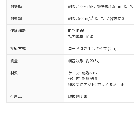
号
覧された時点での実際の在庫および標
Pb(鉛) :1000ppm、 Hg(水銀) : 1000ppm、 Cd(カドミウ
可)を取得するなどの必要な手続きを
六価クロム(Cr(Ⅵ)) 1000ppm以下、ポリ臭化ビフェニル
ム) : 100ppm、
耐振動
耐久: 10～55Hz 複振幅 1.5mm X、Y、
準価格とは異なる場合があることをご
類(PBB) 1000ppm以下、ポリ臭化ジフェニルエーテル類
Cr(Ⅵ)(六価クロム) : 1000ppm、 PBBs(ポリ臭化ビフェ
とります。
了承ください。
(PBDE) 1000ppm以下、フタル酸ビス(2-エチルヘキシ
○
一定数以上の在庫あり
ニル類) : 1000ppm、 PBDEs(ポリ臭化ジフェニルエーテ
当社は規制貨物を破棄する場合は、完
2
耐衝撃
耐久: 500m/s
X、Y、Z各方向 3回
ル) (DEHP)(別名：DOP) 1000ppm以下、フタル酸ブチ
正式な納期状況および標準価格はお客
ル類) : 1000ppm、
ルベンジル（BBP） 1000ppm以下、フタル酸ジブチル
全に破砕するなど、違法に輸出されな
DBP(フタル酸ジブチル) : 1000ppm、 DIBP(フタル酸ジ
様のお取引先、またはお客様担当のオ
（DBP） 1000ppm以下、フタル酸ジイソブチル
イソブチル) : 1000ppm、 BBP(フタル酸ブチルベンジ
△
一定数には満たないが在庫あり
保護構造
IEC: IP66
いよう必要な手段を講じます。
ムロン制御機器販売店・当社販売員に
(DIBP) 1000ppm以下
ル) : 1000ppm、
社内規格: 耐油
当社は貴社製品を、核兵器、ミサイ
但し、RoHS指令で産業用監視および制御機器に対する
DEHP(フタル酸ビス(2-エチルヘキシル)) : 1000ppm
ご相談ください。
適用除外項目は除く。
ル、化学兵器、生物兵器またはその他
－
在庫なし(最新の在庫状況につ
オムロン制御機器販売店や当社販売拠
フタル酸エステル類の４物質については閾値を超える意
接続方式
コード引き出しタイプ (2m)
武器並びにこれらの製造装置等に一切
いては、お客様のお取引先、ま
図的な使用がないことを確認しています。
点は「
販売ネットワーク
」をご確認
※2 環境保護使用期限
使用いたしません。
たはお客様担当のオムロン制御
ください。
質量
梱包状態: 約205g
当社は、貴社製品を第三者に販売する
機器販売店・当社販売員にご確
在庫状況および標準価格結果を当社の
※2 対応予定月
「ｅ」：有害物質（10物質）のすべてが基
場合は、上記1、2および3の内容を当
認ください)
事前の承諾なく第三者に漏洩または開
材質
ケース: 耐熱ABS
準値以下であることを示します。
該第三者に通知します。また当社は、
検出面: 耐熱ABS
示しないようお願いします。
部品在庫の切り替え状況などにより、予定
「10」：通常の使用状況下において有害物
販売先および販売に係わる関係者が違
締めつけナット: ポリアセタール
マイパーツ機能（部品リスト作成サー
空
受注生産機種、また在庫状況の
月が前後することがあります。
質が外部に漏えいし、環境に深刻な影響を
法に輸出するおそれがある場合は、取
ビス）をご利用いただくには、I-Web
白
情報を公開していない機種
及ぼさない年数を意味します。
付属品
取扱説明書
り引きをいたしません。
メンバーズにご登録されている必要が
「－」：未確認です。当社販売部門へお問
あります。
い合わせください。
お客様が当ウェブサイト上で当社にご
※3 非含有証明書ダウンロード
登録された部品リストについて、当社
および当社の共同利用者が、当社の製
下記の非含有証明書をダウンロードするこ
品・サービスに関するお客様との取
とができます。
合意する
キャンセル
引・商談に必要な範囲で利用すること