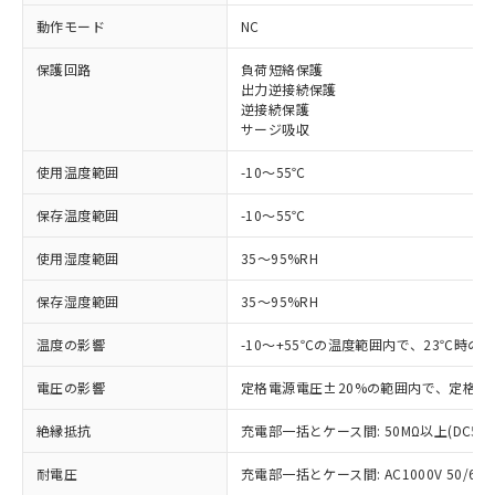
動作モード
NC
対応済み：EU RoHS指令（10物質）の
非含有に対応した製品が提供可能な商品で
保護回路
負荷短絡保護
す。
出力逆接続保護
逆接続保護
対応予定：EU RoHS指令（10物質）の非含
ご利用条件
サージ吸収
有に対応した製品に切り替える予定のある
商品です。
使用温度範囲
-10～55℃
対応予定なし：EU RoHS指令（10物質）の
以下の条件をお読みいただき、同意のうえ
非含有に非対応の商品で、対応品を出す予
保存温度範囲
-10～55℃
ご利用ください。
定はありません。
調査・確認中：EU RoHS指令（10物質）の
使用湿度範囲
35～95%RH
本サービスは、当社制御機器事業取扱
※1 中国RoHS○×表
非含有の対応状況を調査中または確認中の
商品の当社在庫状況および標準価格
商品です。
保存湿度範囲
35～95%RH
(税抜)を提供させていただくもので
「○」：最大均質材料含有率が中国RoHSの
非該当品：ライセンス料など無形物で、有
す。
基準値以下であることを示します。
害物質有無と関係のない商品です。
温度の影響
-10～+55℃の温度範囲内で、23℃時の
当社制御機器事業取扱商品の中には、
「×」：最大均質材料含有率が中国RoHSの
仕入先様の事情により、非含有部品として
本サービスの対象外となる商品もある
基準値を超えていることを示します。
電圧の影響
定格電源電圧±20%の範囲内で、定格電
いたものが、含有品と判明した場合などや
当社は、これら貴社製品のうち、外国
ことをご了承ください。
「－」：未確認です。当社販売部門へお問
むを得ず変更することがあります。
為替および外国貿易法に定める商品
在庫状況および標準価格照会結果は、
絶縁抵抗
充電部一括とケース間: 50MΩ以上(DC50
い合わせください。
（以下｢規制貨物等」という）を輸出
記載している更新日時点での社内デー
*EU RoHS指令（10物質）：
または国外への提供する場合は、日本
記
タに基づき作成されるものであり、閲
説明
耐電圧
充電部一括とケース間: AC1000V 50/60Hz
鉛(Pb) 1000ppm以下、 水銀(Hg) 1000ppm以下、 カド
*中国RoHS10物質の基準値 (GB/T26572)：
国政府の輸出許可(または役務取引許
ミウム(Cd) 100ppm以下、