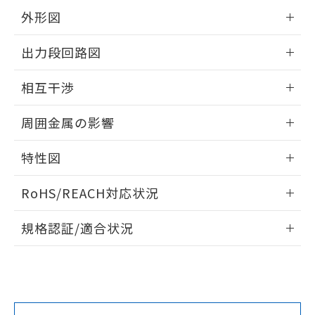
をご了承ください。
外形図
EU RoHS指令（10物質）の非含有証明書
※当社の共同利用者とは、
"個人情報
51物質の非含有証明書（当社基準）
の共同利用に関して"
の「1.共同利
情報更新：2024/08/08
※本証明書は発行日時点で非含有を証明す
出力段回路図
用者の範囲」に記載されている法人を
るもので、過去に遡って非含有を証明する
指します。
外形図
情報更新：2024/08/08
ものではありません。
相互干渉
また、RoHS指令のフタル酸エステル類４
物質の対応では、対応完了までの期間は出
出力段回路図
情報更新：2024/08/08
周囲金属の影響
荷製品に未対応品が混在することから備考
欄に対応日を記載しておりました。
相互干渉
情報更新：2024/08/08
既に当社にて対応品への在庫切替を完了
特性図
していることから、特段のことがない限
周囲金属の影響
り、2022年1月12日より割愛しておりま
情報更新：2024/08/08
RoHS/REACH対応状況
す。
検出物体の大きさと材質による影響
情報更新：2026/7/29
規格認証/適合状況
A: 300mm以上、B: 200mm以上
EU RoHS
注意事項・凡例
UL認証
CSA認証
CEマーキング
No
No
Yes
対応状況
対応予定月
※1
※2