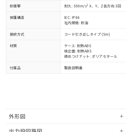
可)を取得するなどの必要な手続きを
六価クロム(Cr(Ⅵ)) 1000ppm以下、ポリ臭化ビフェニル
ム) : 100ppm、
準価格とは異なる場合があることをご
類(PBB) 1000ppm以下、ポリ臭化ジフェニルエーテル類
2
Cr(Ⅵ)(六価クロム) : 1000ppm、 PBBs(ポリ臭化ビフェ
耐衝撃
耐久: 500m/s
X、Y、Z各方向 3回
とります。
了承ください。
(PBDE) 1000ppm以下、フタル酸ビス(2-エチルヘキシ
○
一定数以上の在庫あり
ニル類) : 1000ppm、 PBDEs(ポリ臭化ジフェニルエーテ
当社は規制貨物を破棄する場合は、完
ル) (DEHP)(別名：DOP) 1000ppm以下、フタル酸ブチ
正式な納期状況および標準価格はお客
ル類) : 1000ppm、
保護構造
IEC: IP66
ルベンジル（BBP） 1000ppm以下、フタル酸ジブチル
全に破砕するなど、違法に輸出されな
DBP(フタル酸ジブチル) : 1000ppm、 DIBP(フタル酸ジ
様のお取引先、またはお客様担当のオ
（DBP） 1000ppm以下、フタル酸ジイソブチル
社内規格: 耐油
イソブチル) : 1000ppm、 BBP(フタル酸ブチルベンジ
△
一定数には満たないが在庫あり
いよう必要な手段を講じます。
ムロン制御機器販売店・当社販売員に
(DIBP) 1000ppm以下
ル) : 1000ppm、
当社は貴社製品を、核兵器、ミサイ
但し、RoHS指令で産業用監視および制御機器に対する
DEHP(フタル酸ビス(2-エチルヘキシル)) : 1000ppm
ご相談ください。
接続方式
コード引き出しタイプ (5m)
適用除外項目は除く。
ル、化学兵器、生物兵器またはその他
－
在庫なし(最新の在庫状況につ
オムロン制御機器販売店や当社販売拠
フタル酸エステル類の４物質については閾値を超える意
武器並びにこれらの製造装置等に一切
いては、お客様のお取引先、ま
図的な使用がないことを確認しています。
点は「
販売ネットワーク
」をご確認
材質
ケース: 耐熱ABS
※2 環境保護使用期限
使用いたしません。
たはお客様担当のオムロン制御
検出面: 耐熱ABS
ください。
当社は、貴社製品を第三者に販売する
締めつけナット: ポリアセタール
機器販売店・当社販売員にご確
在庫状況および標準価格結果を当社の
※2 対応予定月
「ｅ」：有害物質（10物質）のすべてが基
場合は、上記1、2および3の内容を当
認ください)
事前の承諾なく第三者に漏洩または開
準値以下であることを示します。
付属品
取扱説明書
該第三者に通知します。また当社は、
示しないようお願いします。
部品在庫の切り替え状況などにより、予定
「10」：通常の使用状況下において有害物
販売先および販売に係わる関係者が違
マイパーツ機能（部品リスト作成サー
空
受注生産機種、また在庫状況の
月が前後することがあります。
質が外部に漏えいし、環境に深刻な影響を
法に輸出するおそれがある場合は、取
ビス）をご利用いただくには、I-Web
白
情報を公開していない機種
及ぼさない年数を意味します。
り引きをいたしません。
メンバーズにご登録されている必要が
「－」：未確認です。当社販売部門へお問
あります。
い合わせください。
お客様が当ウェブサイト上で当社にご
※3 非含有証明書ダウンロード
登録された部品リストについて、当社
および当社の共同利用者が、当社の製
外形図
下記の非含有証明書をダウンロードするこ
品・サービスに関するお客様との取
とができます。
合意する
キャンセル
引・商談に必要な範囲で利用すること
情報更新：2024/08/08
出力段回路図