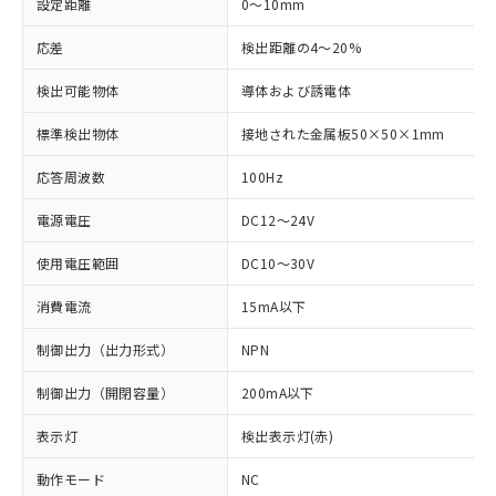
設定距離
0～10mm
応差
検出距離の4～20%
検出可能物体
導体および誘電体
標準検出物体
接地された金属板50×50×1mm
応答周波数
100Hz
電源電圧
DC12～24V
使用電圧範囲
DC10～30V
消費電流
15mA以下
制御出力（出力形式）
NPN
制御出力（開閉容量）
200mA以下
表示灯
検出表示灯(赤)
※1 対応状況
動作モード
NC