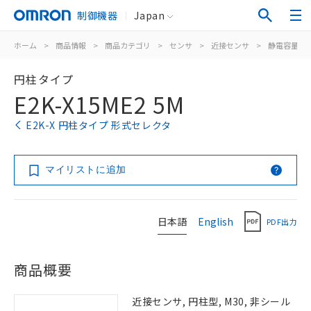
制御機器
Japan
ホーム
>
商品情報
>
商品カテゴリ
>
センサ
>
近接センサ
>
静電容量形
円柱タイプ
E2K-X15ME2 5M
E2K-X 円柱タイプ 形式セレクタ
マイリストに追加
日本語
English
PDF出力
商品概要
近接センサ, 円柱型, M30, 非シール