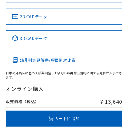
LR型式承認
DNV型式承認
BV型式承認
KR型式承
（イギリス
（ノルウェー
（フランス
（韓国
船舶規格）
船舶規格）
船舶規格）
船舶規格
中国 RoHS
注意事項・凡例
2D CADデータ
No
No
No
No
中国 RoHS表
※1 ※2
3D CADデータ
この製品の規格認証/適合状況ページへ
Pb
Hg
Cd
Cr(VI)
その他の認証はこちらのページからご検索ください
検出領域
該非判定見解書/項目別対比表
X
O
O
O
日本の外為法に基づく該非判定、およびEAR再輸出規制に関する見解が入手でき
ます。
"対応済み"や非含有の記載がされた商品であっても、流通
在庫等で未対応品が混在する可能性があります。
オンライン購入
非含有品が必要な際は、弊社営業部門もしくは販売店へお
問い合わせください。
¥ 13,640
販売価格（税込）
この製品のRoHS/REACH対応状況ページへ
カートに追加