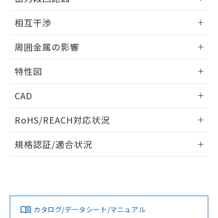
をご了承ください。
EU RoHS指令（10物質）の非含有証明書
※当社の共同利用者とは、
"個人情報
外形図
情報更新：2024/08/08
51物質の非含有証明書（当社基準）
の共同利用に関して"
の「1.共同利
相互干渉
※本証明書は発行日時点で非含有を証明す
用者の範囲」に記載されている法人を
るもので、過去に遡って非含有を証明する
出力段回路図
情報更新：2024/08/08
指します。
周囲金属の影響
ものではありません。
また、RoHS指令のフタル酸エステル類４
相互干渉
情報更新：2024/08/08
物質の対応では、対応完了までの期間は出
特性図
荷製品に未対応品が混在することから備考
周囲金属の影響
欄に対応日を記載しておりました。
情報更新：2024/08/08
CAD
既に当社にて対応品への在庫切替を完了
していることから、特段のことがない限
検出物体の大きさと材質による影響
ログイン/会員登録いただくと、CADデータをダウンロー
RoHS/REACH対応状況
り、2022年1月12日より割愛しておりま
ドすることができます。
A: 300mm以上、B: 200mm以上
す。
情報更新：2026/7/29
規格認証/適合状況
ログイン/会員登録
EU RoHS
注意事項・凡例
UL認証
CSA認証
CEマーキング
タイムチャート
l: 10mm以上、φd: 50mm以上、m: 25mm以上、n: 60mm
No
No
Yes
対応状況
対応予定月
※1
※2
以上、G: 10mm以上、H: 30mm以上
ダウンロードデータをご利用いただく前に、以下を必ずお読
みください。
カタログ/データシート/マニュアル
対応済み
ソフトウェアの使用条件