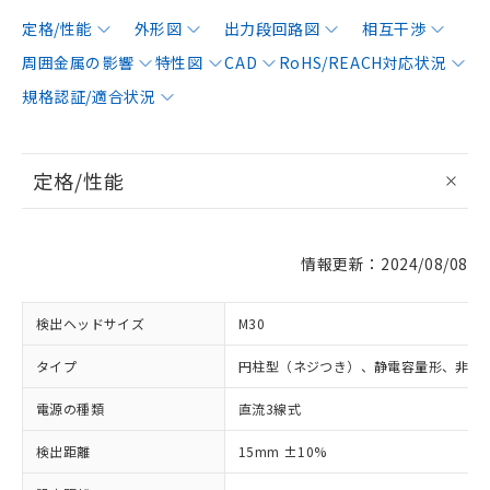
定格/性能
外形図
出力段回路図
相互干渉
周囲金属の影響
特性図
CAD
RoHS/REACH対応状況
規格認証/適合状況
定格/性能
情報更新：2024/08/08
検出ヘッドサイズ
M30
タイプ
円柱型（ネジつき）、静電容量形、非シ
電源の種類
直流3線式
検出距離
15mm ±10%