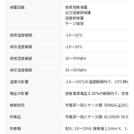
保護回路
負荷短絡保護
対応済み：EU RoHS指令（10物質）の
出力逆接続保護
非含有に対応した製品が提供可能な商品で
逆接続保護
す。
サージ吸収
対応予定：EU RoHS指令（10物質）の非含
ご利用条件
有に対応した製品に切り替える予定のある
使用温度範囲
-10～55℃
商品です。
対応予定なし：EU RoHS指令（10物質）の
保存温度範囲
-10～55℃
以下の条件をお読みいただき、同意のうえ
非含有に非対応の商品で、対応品を出す予
ご利用ください。
定はありません。
使用湿度範囲
35～95%RH
調査・確認中：EU RoHS指令（10物質）の
本サービスは、当社制御機器事業取扱
※1 中国RoHS○×表
保存湿度範囲
35～95%RH
非含有の対応状況を調査中または確認中の
商品の当社在庫状況および標準価格
商品です。
(税抜)を提供させていただくもので
温度の影響
-10～+55℃の温度範囲内で、23℃時の
「○」：最大均質材料含有率が中国RoHSの
非該当品：ライセンス料など無形物で、有
す。
基準値以下であることを示します。
害物質有無と関係のない商品です。
当社制御機器事業取扱商品の中には、
電圧の影響
定格電源電圧±20%の範囲内で、定格電
「×」：最大均質材料含有率が中国RoHSの
仕入先様の事情により、非含有部品として
本サービスの対象外となる商品もある
基準値を超えていることを示します。
いたものが、含有品と判明した場合などや
当社は、これら貴社製品のうち、外国
ことをご了承ください。
絶縁抵抗
充電部一括とケース間: 50MΩ以上(DC50
「－」：未確認です。当社販売部門へお問
むを得ず変更することがあります。
為替および外国貿易法に定める商品
在庫状況および標準価格照会結果は、
い合わせください。
（以下｢規制貨物等」という）を輸出
耐電圧
充電部一括とケース間: AC1000V 50/60Hz
記載している更新日時点での社内デー
*EU RoHS指令（10物質）：
または国外への提供する場合は、日本
記
タに基づき作成されるものであり、閲
説明
鉛(Pb) 1000ppm以下、 水銀(Hg) 1000ppm以下、 カド
*中国RoHS10物質の基準値 (GB/T26572)：
国政府の輸出許可(または役務取引許
耐振動
耐久: 10～55Hz 複振幅 1.5mm X、Y、
号
覧された時点での実際の在庫および標
ミウム(Cd) 100ppm以下、
Pb(鉛) :1000ppm、 Hg(水銀) : 1000ppm、 Cd(カドミウ