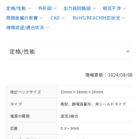
定格/性能
外形図
出力段回路図
相互干渉
周囲金属の影響
CAD
RoHS/REACH対応状況
規格認証/適合状況
定格/性能
情報更新：2024/08/08
検出ヘッドサイズ
33mm×34mm×20mm
タイプ
角型、静電容量形、非シールドタイプ
電源の種類
直流3線式
応差
0.3～3mm