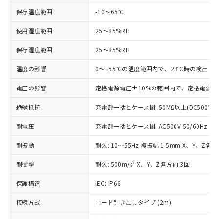
ご利用条件
有に対応した製品に切り替える予定のある
保存温度範囲
-10～65℃
商品です。
対応予定なし：EU RoHS指令（10物質）の
使用湿度範囲
25～85%RH
以下の条件をお読みいただき、同意のうえ
非含有に非対応の商品で、対応品を出す予
ご利用ください。
保存湿度範囲
25～85%RH
定はありません。
調査・確認中：EU RoHS指令（10物質）の
本サービスは、当社制御機器事業取扱
温度の影響
※1 中国RoHS○×表
0～+55℃の温度範囲内で、23℃時の検出レ
非含有の対応状況を調査中または確認中の
商品の当社在庫状況および標準価格
商品です。
(税抜)を提供させていただくもので
電圧の影響
定格電源電圧±10%の範囲内で、定格電源電
「○」：最大均質材料含有率が中国RoHSの
非該当品：ライセンス料など無形物で、有
す。
基準値以下であることを示します。
害物質有無と関係のない商品です。
当社制御機器事業取扱商品の中には、
絶縁抵抗
充電部一括とケース間: 50MΩ以上(DC500V
「×」：最大均質材料含有率が中国RoHSの
仕入先様の事情により、非含有部品として
本サービスの対象外となる商品もある
基準値を超えていることを示します。
いたものが、含有品と判明した場合などや
当社は、これら貴社製品のうち、外国
耐電圧
充電部一括とケース間: AC500V 50/60Hz 1m
ことをご了承ください。
「－」：未確認です。当社販売部門へお問
むを得ず変更することがあります。
為替および外国貿易法に定める商品
在庫状況および標準価格照会結果は、
い合わせください。
（以下｢規制貨物等」という）を輸出
耐振動
耐久: 10～55Hz 複振幅 1.5mm X、Y、Z各方
記載している更新日時点での社内デー
*EU RoHS指令（10物質）：
または国外への提供する場合は、日本
記
タに基づき作成されるものであり、閲
説明
鉛(Pb) 1000ppm以下、 水銀(Hg) 1000ppm以下、 カド
*中国RoHS10物質の基準値 (GB/T26572)：
2
耐衝撃
耐久: 500m/s
X、Y、Z各方向 3回
国政府の輸出許可(または役務取引許
号
覧された時点での実際の在庫および標
ミウム(Cd) 100ppm以下、
Pb(鉛) :1000ppm、 Hg(水銀) : 1000ppm、 Cd(カドミウ
可)を取得するなどの必要な手続きを
六価クロム(Cr(Ⅵ)) 1000ppm以下、ポリ臭化ビフェニル
ム) : 100ppm、
準価格とは異なる場合があることをご
保護構造
類(PBB) 1000ppm以下、ポリ臭化ジフェニルエーテル類
IEC: IP66
Cr(Ⅵ)(六価クロム) : 1000ppm、 PBBs(ポリ臭化ビフェ
とります。
了承ください。
(PBDE) 1000ppm以下、フタル酸ビス(2-エチルヘキシ
○
一定数以上の在庫あり
ニル類) : 1000ppm、 PBDEs(ポリ臭化ジフェニルエーテ
当社は規制貨物を破棄する場合は、完
ル) (DEHP)(別名：DOP) 1000ppm以下、フタル酸ブチ
正式な納期状況および標準価格はお客
ル類) : 1000ppm、
接続方式
コード引き出しタイプ (2m)
ルベンジル（BBP） 1000ppm以下、フタル酸ジブチル
全に破砕するなど、違法に輸出されな
DBP(フタル酸ジブチル) : 1000ppm、 DIBP(フタル酸ジ
様のお取引先、またはお客様担当のオ
（DBP） 1000ppm以下、フタル酸ジイソブチル
イソブチル) : 1000ppm、 BBP(フタル酸ブチルベンジ
△
一定数には満たないが在庫あり
いよう必要な手段を講じます。