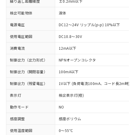
繰り返し距離精度
±0.2mm以下
検出可能物体
液体
電源電圧
DC12～24V リップル(p-p) 10%以下
使用電圧範囲
DC10.8～30V
消費電流
12mA以下
制御出力（出力形式）
NPNオープンコレクタ
制御出力（開閉容量）
100mA以下
制御出力（残留電圧）
1V以下 (負荷電流100mA、コード長2m時)
表示灯
検出表示灯(橙)
※1 対応状況
動作モード
NO
対応済み：EU RoHS指令（10物質）の
感度調整
感度ボリウム
非含有に対応した製品が提供可能な商品で
す。
使用温度範囲
0～55℃
対応予定：EU RoHS指令（10物質）の非含