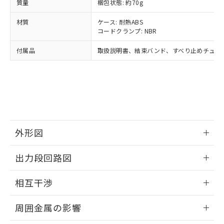
ムロン制御機器販売店・当社販売員に
(DIBP) 1000ppm以下
質量
ル) : 1000ppm、
梱包状態: 約70g
当社は貴社製品を、核兵器、ミサイ
但し、RoHS指令で産業用監視および制御機器に対する
DEHP(フタル酸ビス(2-エチルヘキシル)) : 1000ppm
ご相談ください。
適用除外項目は除く。
ル、化学兵器、生物兵器またはその他
－
在庫なし(最新の在庫状況につ
オムロン制御機器販売店や当社販売拠
材質
ケース: 耐熱ABS
フタル酸エステル類の４物質については閾値を超える意
武器並びにこれらの製造装置等に一切
いては、お客様のお取引先、ま
図的な使用がないことを確認しています。
コードクランプ: NBR
点は「
販売ネットワーク
」をご確認
※2 環境保護使用期限
使用いたしません。
たはお客様担当のオムロン制御
ください。
当社は、貴社製品を第三者に販売する
付属品
取扱説明書、結束バンド、すべり止めチュー
機器販売店・当社販売員にご確
在庫状況および標準価格結果を当社の
※2 対応予定月
「ｅ」：有害物質（10物質）のすべてが基
場合は、上記1、2および3の内容を当
認ください)
事前の承諾なく第三者に漏洩または開
準値以下であることを示します。
該第三者に通知します。また当社は、
示しないようお願いします。
部品在庫の切り替え状況などにより、予定
「10」：通常の使用状況下において有害物
販売先および販売に係わる関係者が違
マイパーツ機能（部品リスト作成サー
空
受注生産機種、また在庫状況の
月が前後することがあります。
質が外部に漏えいし、環境に深刻な影響を
法に輸出するおそれがある場合は、取
ビス）をご利用いただくには、I-Web
白
情報を公開していない機種
及ぼさない年数を意味します。
り引きをいたしません。
メンバーズにご登録されている必要が
「－」：未確認です。当社販売部門へお問
あります。
い合わせください。
お客様が当ウェブサイト上で当社にご
外形図
※3 非含有証明書ダウンロード
登録された部品リストについて、当社
および当社の共同利用者が、当社の製
情報更新：2024/08/08
下記の非含有証明書をダウンロードするこ
出力段回路図
品・サービスに関するお客様との取
とができます。
合意する
キャンセル
引・商談に必要な範囲で利用すること
外形図
情報更新：2024/08/08
をご了承ください。
相互干渉
EU RoHS指令（10物質）の非含有証明書
※当社の共同利用者とは、
"個人情報
51物質の非含有証明書（当社基準）
出力段回路図
の共同利用に関して"
の「1.共同利
情報更新：2024/08/08
周囲金属の影響
※本証明書は発行日時点で非含有を証明す
用者の範囲」に記載されている法人を
るもので、過去に遡って非含有を証明する
指します。
相互干渉