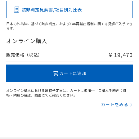
その他の認証はこちらのページからご検索ください
該非判定見解書/項目別対比表
X
O
O
O
日本の外為法に基づく該非判定、およびEAR再輸出規制に関する見解が入手でき
ます。
"対応済み"や非含有の記載がされた商品であっても、流通
在庫等で未対応品が混在する可能性があります。
オンライン購入
非含有品が必要な際は、弊社営業部門もしくは販売店へお
問い合わせください。
¥ 19,470
販売価格（税込）
この製品のRoHS/REACH対応状況ページへ
カートに追加
オンライン購入における出荷予定日は、カートに追加～「ご購入手続き：価
格・納期の確認」画面にてご確認ください。
カートをみる