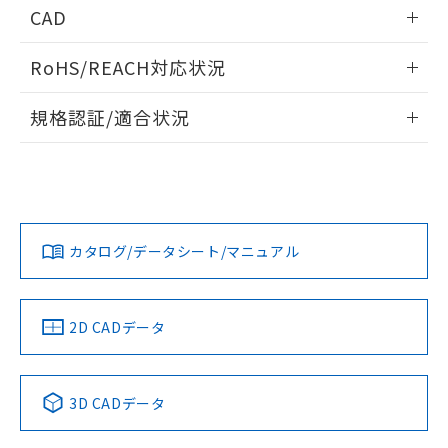
情報更新：2024/08/08
ものではありません。
CAD
また、RoHS指令のフタル酸エステル類４
周囲金属の影響
物質の対応では、対応完了までの期間は出
ログイン/会員登録いただくと、CADデータをダウンロー
RoHS/REACH対応状況
荷製品に未対応品が混在することから備考
ドすることができます。
欄に対応日を記載しておりました。
情報更新：2026/7/29
既に当社にて対応品への在庫切替を完了
規格認証/適合状況
していることから、特段のことがない限
ログイン/会員登録
EU RoHS
注意事項・凡例
り、2022年1月12日より割愛しておりま
UL認証
CSA認証
CEマーキング
す。
タイムチャート
A: 25mm以上、B: 0mm以上、C: 40mm以上
No
No
Yes
対応状況
対応予定月
※1
※2
ダウンロードデータをご利用いただく前に、以下を必ずお読
D: 10mm以上、E: 10mm以上、F: 30mm以上
みください。
カタログ/データシート/マニュアル
対応済み
ソフトウェアの使用条件
LR型式承認
DNV型式承認
BV型式承認
KR型式承
（イギリス
（ノルウェー
（フランス
（韓国
船舶規格）
船舶規格）
船舶規格）
船舶規格
中国 RoHS
注意事項・凡例
2D CADデータ
No
No
No
No
中国 RoHS表
※1 ※2
3D CADデータ
この製品の規格認証/適合状況ページへ
Pb
Hg
Cd
Cr(VI)