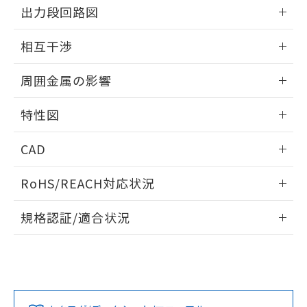
情報更新：2024/08/27
をご了承ください。
出力段回路図
EU RoHS指令（10物質）の非含有証明書
※当社の共同利用者とは、
"個人情報
51物質の非含有証明書（当社基準）
外形図
の共同利用に関して"
の「1.共同利
情報更新：2024/08/27
相互干渉
※本証明書は発行日時点で非含有を証明す
用者の範囲」に記載されている法人を
るもので、過去に遡って非含有を証明する
指します。
出力段回路図
情報更新：2024/08/27
ものではありません。
周囲金属の影響
また、RoHS指令のフタル酸エステル類４
相互干渉
物質の対応では、対応完了までの期間は出
情報更新：2024/08/27
特性図
荷製品に未対応品が混在することから備考
欄に対応日を記載しておりました。
周囲金属の影響
情報更新：2024/08/27
既に当社にて対応品への在庫切替を完了
CAD
していることから、特段のことがない限
検出物体の大きさと材質による影響
ログイン/会員登録いただくと、CADデータをダウンロー
り、2022年1月12日より割愛しておりま
RoHS/REACH対応状況
ドすることができます。
す。
A: 100mm以上、B: 100mm以上
情報更新：2026/7/29
規格認証/適合状況
ログイン/会員登録
EU RoHS
注意事項・凡例
UL認証
CSA認証
CEマーキング
No
No
Yes
対応状況
対応予定月
※1
※2
タイムチャート
ダウンロードデータをご利用いただく前に、以下を必ずお読
みください。