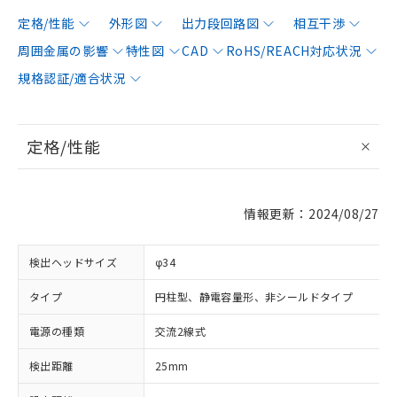
定格/性能
外形図
出力段回路図
相互干渉
周囲金属の影響
特性図
CAD
RoHS/REACH対応状況
規格認証/適合状況
定格/性能
情報更新：2024/08/27
検出ヘッドサイズ
φ34
タイプ
円柱型、静電容量形、非シールドタイプ
電源の種類
交流2線式
検出距離
25mm