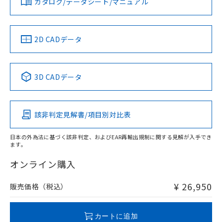
カタログ/データシート/マニュアル
対応済み
ソフトウェアの使用条件
LR型式承認
DNV型式承認
BV型式承認
KR型式承
（イギリス
（ノルウェー
（フランス
（韓国
船舶規格）
船舶規格）
船舶規格）
船舶規格
中国 RoHS
注意事項・凡例
2D CADデータ
No
No
No
No
中国 RoHS表
※1 ※2
3D CADデータ
この製品の規格認証/適合状況ページへ
Pb
Hg
Cd
Cr(VI)
その他の認証はこちらのページからご検索ください
該非判定見解書/項目別対比表
検出領域
X
O
O
O
日本の外為法に基づく該非判定、およびEAR再輸出規制に関する見解が入手でき
ます。
"対応済み"や非含有の記載がされた商品であっても、流通
在庫等で未対応品が混在する可能性があります。
オンライン購入
非含有品が必要な際は、弊社営業部門もしくは販売店へお
問い合わせください。
¥ 26,950
販売価格（税込）
この製品のRoHS/REACH対応状況ページへ
カートに追加