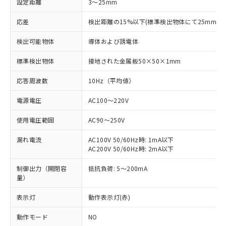
設定距離
3～25mm
応差
検出距離の15%以下(標準検出物体にて25mm±1
検出可能物体
導体および誘電体
標準検出物体
接地された金属板50×50×1mm
応答周波数
10Hz（平均値）
電源電圧
AC100～220V
使用電圧範囲
AC90～250V
漏れ電流
AC100V 50/60Hz時: 1mA以下
AC200V 50/60Hz時: 2mA以下
制御出力（開閉容
抵抗負荷: 5～200mA
量）
表示灯
動作表示灯(赤)
動作モード
NO
※1 対応状況