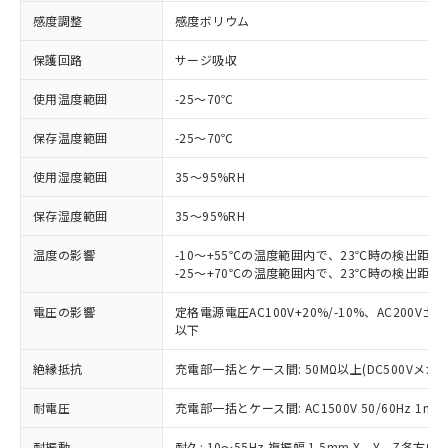
感度調整
感度ボリウム
対応済み：EU RoHS指令（10物質）の
非含有に対応した製品が提供可能な商品で
保護回路
サージ吸収
す。
対応予定：EU RoHS指令（10物質）の非含
使用温度範囲
-25～70℃
ご利用条件
有に対応した製品に切り替える予定のある
保存温度範囲
-25～70℃
商品です。
対応予定なし：EU RoHS指令（10物質）の
以下の条件をお読みいただき、同意のうえ
使用湿度範囲
35～95%RH
非含有に非対応の商品で、対応品を出す予
ご利用ください。
定はありません。
保存湿度範囲
35～95%RH
調査・確認中：EU RoHS指令（10物質）の
本サービスは、当社制御機器事業取扱
※1 中国RoHS○×表
非含有の対応状況を調査中または確認中の
温度の影響
商品の当社在庫状況および標準価格
-10～+55℃の温度範囲内で、23℃時の検出距離
商品です。
-25～+70℃の温度範囲内で、23℃時の検出距離
(税抜)を提供させていただくもので
「○」：最大均質材料含有率が中国RoHSの
非該当品：ライセンス料など無形物で、有
す。
基準値以下であることを示します。
害物質有無と関係のない商品です。
電圧の影響
定格電源電圧AC100V+20%/-10%、AC20
当社制御機器事業取扱商品の中には、
「×」：最大均質材料含有率が中国RoHSの
仕入先様の事情により、非含有部品として
以下
本サービスの対象外となる商品もある
基準値を超えていることを示します。
いたものが、含有品と判明した場合などや
当社は、これら貴社製品のうち、外国
ことをご了承ください。
「－」：未確認です。当社販売部門へお問
絶縁抵抗
充電部一括とケース間: 50MΩ以上(DC500Vメガに
むを得ず変更することがあります。
為替および外国貿易法に定める商品
在庫状況および標準価格照会結果は、
い合わせください。
（以下｢規制貨物等」という）を輸出
記載している更新日時点での社内デー
耐電圧
充電部一括とケース間: AC1500V 50/60Hz 1min
*EU RoHS指令（10物質）：
または国外への提供する場合は、日本
記
タに基づき作成されるものであり、閲
説明
鉛(Pb) 1000ppm以下、 水銀(Hg) 1000ppm以下、 カド
*中国RoHS10物質の基準値 (GB/T26572)：
国政府の輸出許可(または役務取引許
号
覧された時点での実際の在庫および標
ミウム(Cd) 100ppm以下、
耐振動
耐久: 10～55Hz 複振幅 1.5mm X、Y、Z各方向 2
Pb(鉛) :1000ppm、 Hg(水銀) : 1000ppm、 Cd(カドミウ