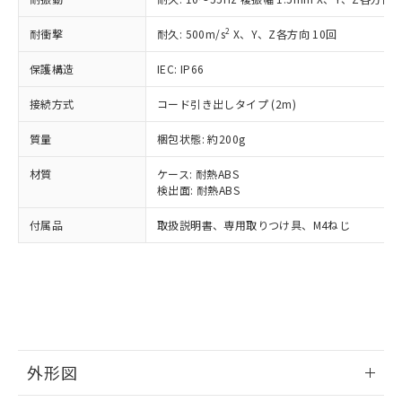
可)を取得するなどの必要な手続きを
六価クロム(Cr(Ⅵ)) 1000ppm以下、ポリ臭化ビフェニル
ム) : 100ppm、
準価格とは異なる場合があることをご
類(PBB) 1000ppm以下、ポリ臭化ジフェニルエーテル類
Cr(Ⅵ)(六価クロム) : 1000ppm、 PBBs(ポリ臭化ビフェ
とります。
2
耐衝撃
了承ください。
耐久: 500m/s
X、Y、Z各方向 10回
(PBDE) 1000ppm以下、フタル酸ビス(2-エチルヘキシ
○
一定数以上の在庫あり
ニル類) : 1000ppm、 PBDEs(ポリ臭化ジフェニルエーテ
当社は規制貨物を破棄する場合は、完
ル) (DEHP)(別名：DOP) 1000ppm以下、フタル酸ブチ
正式な納期状況および標準価格はお客
ル類) : 1000ppm、
ルベンジル（BBP） 1000ppm以下、フタル酸ジブチル
全に破砕するなど、違法に輸出されな
DBP(フタル酸ジブチル) : 1000ppm、 DIBP(フタル酸ジ
保護構造
IEC: IP66
様のお取引先、またはお客様担当のオ
（DBP） 1000ppm以下、フタル酸ジイソブチル
イソブチル) : 1000ppm、 BBP(フタル酸ブチルベンジ
△
一定数には満たないが在庫あり
いよう必要な手段を講じます。
ムロン制御機器販売店・当社販売員に
(DIBP) 1000ppm以下
ル) : 1000ppm、
接続方式
当社は貴社製品を、核兵器、ミサイ
コード引き出しタイプ (2m)
但し、RoHS指令で産業用監視および制御機器に対する
DEHP(フタル酸ビス(2-エチルヘキシル)) : 1000ppm
ご相談ください。
適用除外項目は除く。
ル、化学兵器、生物兵器またはその他
－
在庫なし(最新の在庫状況につ
オムロン制御機器販売店や当社販売拠
フタル酸エステル類の４物質については閾値を超える意
質量
梱包状態: 約200g
武器並びにこれらの製造装置等に一切
いては、お客様のお取引先、ま
図的な使用がないことを確認しています。
点は「
販売ネットワーク
」をご確認
※2 環境保護使用期限
使用いたしません。
たはお客様担当のオムロン制御
ください。
材質
ケース: 耐熱ABS
当社は、貴社製品を第三者に販売する
機器販売店・当社販売員にご確
在庫状況および標準価格結果を当社の
検出面: 耐熱ABS
※2 対応予定月
「ｅ」：有害物質（10物質）のすべてが基
場合は、上記1、2および3の内容を当
認ください)
事前の承諾なく第三者に漏洩または開
準値以下であることを示します。
該第三者に通知します。また当社は、
示しないようお願いします。
付属品
取扱説明書、専用取りつけ具、M4ねじ
部品在庫の切り替え状況などにより、予定
「10」：通常の使用状況下において有害物
販売先および販売に係わる関係者が違
マイパーツ機能（部品リスト作成サー
空
受注生産機種、また在庫状況の
月が前後することがあります。
質が外部に漏えいし、環境に深刻な影響を
法に輸出するおそれがある場合は、取
ビス）をご利用いただくには、I-Web
白
情報を公開していない機種
及ぼさない年数を意味します。
り引きをいたしません。
メンバーズにご登録されている必要が
「－」：未確認です。当社販売部門へお問
あります。
い合わせください。
お客様が当ウェブサイト上で当社にご
※3 非含有証明書ダウンロード
登録された部品リストについて、当社
および当社の共同利用者が、当社の製
下記の非含有証明書をダウンロードするこ
外形図
品・サービスに関するお客様との取
とができます。
合意する
キャンセル
引・商談に必要な範囲で利用すること