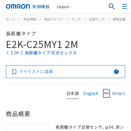
制御機器
Japan
ホーム
>
商品情報
>
商品カテゴリ
>
センサ
>
近接センサ
>
静電容量形
長距離タイプ
E2K-C25MY1 2M
E2K-C 長距離タイプ 形式セレクタ
マイリストに追加
日本語
English
PDF出力
商品概要
長距離タイプ近接センサ, φ34, 非シ