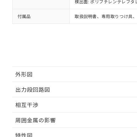
検出面: ポリブチレンテレフタレー
付属品
取扱説明書、専用取りつけ具、
外形図
出力段回路図
外形図
相互干渉
出力段回路図
周囲金属の影響
相互干渉
特性図