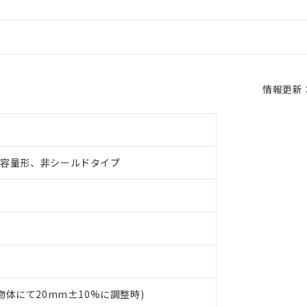
情報更新：2
電容量形、非シールドタイプ
物体にて20mm±10%に調整時)