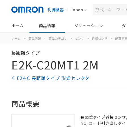
制御機器
Japan
ホーム
商品情報
ソリューション
ダ
ホーム
>
商品情報
>
商品カテゴリ
>
センサ
>
近接センサ
>
静電容
長距離タイプ
E2K-C20MT1 2M
E2K-C 長距離タイプ 形式セレクタ
商品概要
長距離タイプ近接センサ, 
NO, コード引き出しタイプ