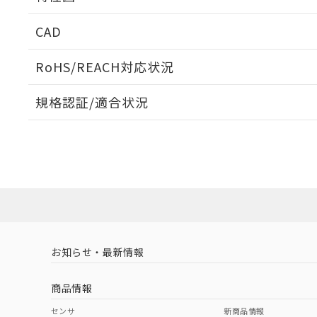
周囲金属の影響
CAD
検出領域
ログイン/会員登録いただくと、CADデータをダウンロ
RoHS/REACH対応状況
A: 100mm以上、B: 105mm以上
規格認証/適合状況
EU RoHS
注意事項・凡例
UL認証
CSA認証
CEマーキング
ダウンロードデータをご利用いただく前に、以下を必ずお読
No
No
Yes
対応状況
対応予定月
タイムチャート
※1
※2
ソフトウェアの使用条件
対応済み
LR型式承認
DNV型式承認
BV型式承認
KR
（イギリス
（ノルウェー
（フランス
（
お知らせ・最新情報
中国 RoHS
注意事項・凡例
船舶規格）
船舶規格）
船舶規格）
船
商品情報
No
No
No
No
中国 RoHS表
※1 ※2
センサ
新商品情報