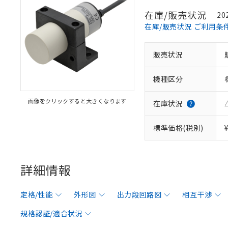
在庫/販売状況
20
在庫/販売状況 ご利用条
販売状況
機種区分
画像をクリックすると大きくなります
在庫状況
標準価格(税別)
詳細情報
定格/性能
外形図
出力段回路図
相互干渉
規格認証/適合状況