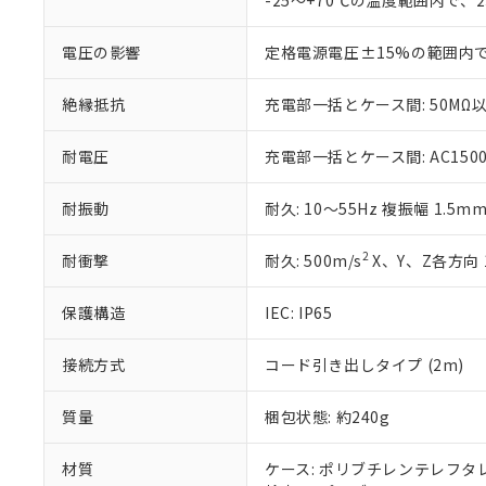
-25～+70℃の温度範囲内で、
いる法人を指
EU RoHS指令（
51物質の非含有証
電圧の影響
定格電源電圧±15%の範囲内
※本証明書は発行
また、RoHS指
絶縁抵抗
充電部一括とケース間: 50MΩ以
混在することから
既に当社にて対応
り割愛しておりま
耐電圧
充電部一括とケース間: AC1500V 
耐振動
耐久: 10～55Hz 複振幅 1.5m
2
耐衝撃
耐久: 500m/s
X、Y、Z各方向 
保護構造
IEC: IP65
接続方式
コード引き出しタイプ (2m)
質量
梱包状態: 約240g
材質
ケース: ポリブチレンテレフタレー