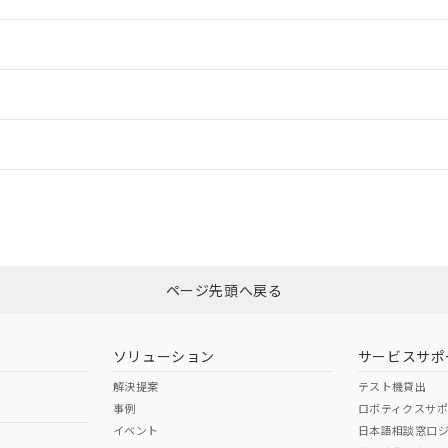
情報更新：2
ードすることができます。
情報更新：
ログイン/会員登録
CCC認証
電波法
みください。
No
N/A
非含有証明書
※3
ページ先頭へ戻る
ダウンロードはこちら
型式承認
NK型式承認
ABS型式承認
韓国
（日本
（アメリカ
ソリューション
サービスサポ
舶規格）
船舶規格）
船舶規格）
解決提案
テスト機貸出
事例
ロボティクスサ
No
No
イベント
日本語相談窓口