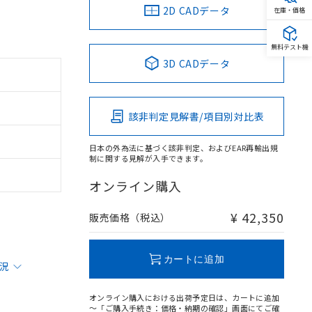
2D CADデータ
在庫・価格
無料テスト機
3D CADデータ
該非判定見解書/項目別対比表
日本の外為法に基づく該非判定、およびEAR再輸出規
制に関する見解が入手できます。
オンライン購入
¥ 42,350
販売価格（税込）
カートに追加
状況
オンライン購入における出荷予定日は、カートに追加
～「ご購入手続き：価格・納期の確認」画面にてご確