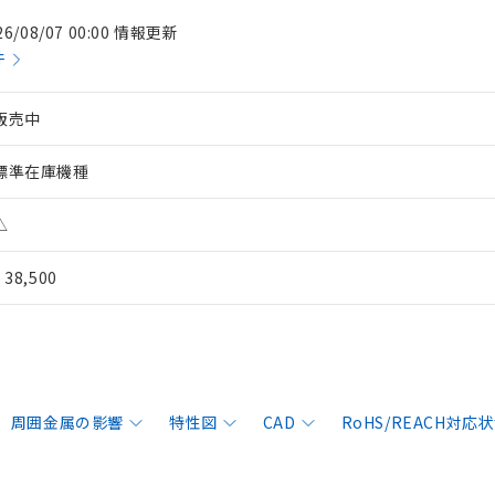
26/08/07 00:00 情報更新
件
販売中
標準在庫機種
△
¥ 38,500
周囲金属の影響
特性図
CAD
RoHS/REACH対応