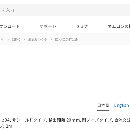
ウンロード
サポート
セミナ
オムロンの
量形
>
E2K-C
>
形式セレクタ
>
E2K-C20MT1 2M
日本語
English
φ34, 非シールドタイプ, 検出距離 20mm, 耐ノイズタイプ, 直流交
, 2m