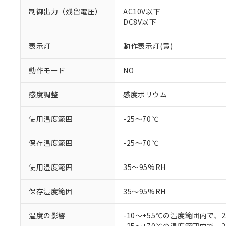
調査・確認中：EU
ご利用条件
制御出力（残留電圧）
AC10V以下
非該当品：ライセ
※1 中国RoHS
DC8V以下
仕入先様の事情に
があります。
以下の条件をお読
「○」：最大均質
表示灯
動作表示灯(黄)
「×」：最大均質
本サービスは
当社は、これ
*EU RoHS指令（10物
「－」：未確認で
鉛(Pb) 1000ppm以下、
くものです。
う）を輸出ま
記
説明
六価クロム(Cr(Ⅵ)) 1
動作モード
NO
当社制御機器
などの必要な
フタル酸ビス(2-エチルヘ
号
*中国RoHS10物質の基準値 
ル（DBP） 1000ppm
在庫状況およ
当社は規制貨
Pb(鉛) :1000ppm、 Hg
但し、RoHS指令で産
感度調整
感度ボリウム
のであり、閲
ます。
Cr(Ⅵ)(六価クロム) : 
フタル酸エステル類の４
○
一定数以
DBP(フタル酸ジブチル) :
い。
当社は貴社製
DEHP(フタル酸ビス(2-エ
正式な納期状
置等に一切使
使用温度範囲
-25～70℃
当社販売員に
※2 対応予定月
△
一定数に
当社は、貴社
オムロン制御
また当社は、
※2 環境保護使
保存温度範囲
-25～70℃
在庫状況およ
部品在庫の切り替
たしません。
－
在庫なし
す。
「ｅ」：有害物質
機器販売
使用湿度範囲
35～95%RH
マイパーツ機
「10」：通常の
ている必要が
味します。
空
受注生産
保存湿度範囲
35～95%RH
お客様が当ウ
※3 非含有証明
「－」：未確認で
白
が、当社の製
さい。
下記の非含有証明
温度の影響
-10～+55℃の温度範囲内で、
※当社の共同