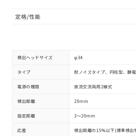
定格/性能
検出ヘッドサイズ
φ34
タイプ
耐ノイズタイプ、円柱型、静
電源の種類
直流交流両用2線式
検出距離
20mm
設定距離
3～20mm
応差
検出距離の15%以下(標準検出