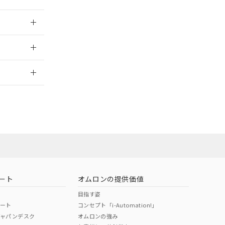
024/08/27
2026/7/29
ート
オムロンの提供価値
目指す姿
ポート
コンセプト「i-Automation!」
ジャパンデスク
オムロンの強み