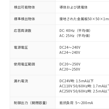
検出可能物体
導体および誘電体
標準検出物体
接地された金属板50×50×1
応答周波数
DC: 40Hz（平均値）
AC: 25Hz（平均値）
電源電圧
DC24～240V
AC24～240V
使用電圧範囲
DC20～250V
AC20～250V
漏れ電流
DC24V時: 1.5mA以下
※1 対応状況
AC110V 50/60Hz時: 1.7mA以
AC250V 50/60Hz時: 2.5mA以
対応済み：EU
対応予定：EU R
制御出力（開閉容量）
抵抗負荷: 5～200mA
対応予定なし：EU