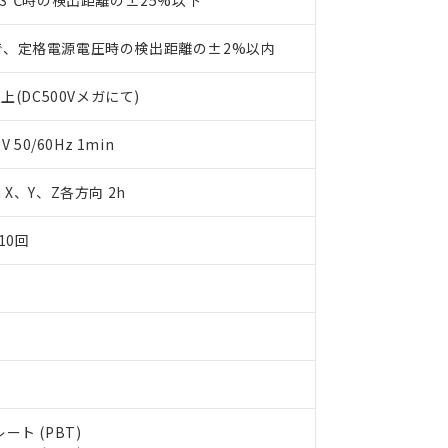
23℃時の検出距離の±25%以下
します。
10物質）の非含有証明書
明書（当社基準）
で、定格電源電圧時の検出距離の±2%以内
日時点で非含有を証明するもので、過去に遡って非含有を証明するも
令のフタル酸エステル類４物質の対応では、対応完了までの期間は出
上(DC500Vメガにて)
備考欄に対応日を記載しておりました。
品への在庫切替を完了していることから、特段のことがない限り、20
す。
50/60Hz 1min
m X、Y、Z各方向 2h
10回
ト (PBT)