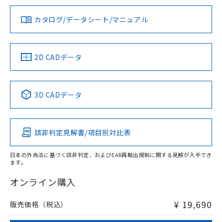
※1
※2
既に当社にて対応品への在庫切替を完了
ダウンロードデータをご利用いただく前に、以下を必ずお読
していることから、特段のことがない限
みください。
タイムチャート
カタログ/データシート/マニュアル
対応済み
り、2022年1月12日より割愛しておりま
ソフトウェアの使用条件
す。
LR型式承認
DNV型式承認
BV型式承認
KR型式承
（イギリス
（ノルウェー
（フランス
（韓国
船舶規格）
船舶規格）
船舶規格）
船舶規格
中国 RoHS
注意事項・凡例
2D CADデータ
No
No
No
No
中国 RoHS表
※1 ※2
3D CADデータ
この製品の規格認証/適合状況ページへ
Pb
Hg
Cd
Cr(VI)
その他の認証はこちらのページからご検索ください
該非判定見解書/項目別対比表
X
O
O
O
日本の外為法に基づく該非判定、およびEAR再輸出規制に関する見解が入手でき
ます。
"対応済み"や非含有の記載がされた商品であっても、流通
在庫等で未対応品が混在する可能性があります。
オンライン購入
非含有品が必要な際は、弊社営業部門もしくは販売店へお
問い合わせください。
¥ 19,690
販売価格（税込）