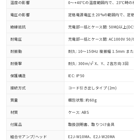
温度の影響
0～+40℃の温度範囲内で、23℃時の検
調査・確認中：EU RoHS指令（10物質）の
本サービスは、当社制御機器事業取扱
※1 中国RoHS○×表
非含有の対応状況を調査中または確認中の
電圧の影響
定格電源電圧±20%の範囲内で、定格電
商品の当社在庫状況および標準価格
商品です。
(税抜)を提供させていただくもので
「○」：最大均質材料含有率が中国RoHSの
非該当品：ライセンス料など無形物で、有
絶縁抵抗
充電部一括とケース間: 50MΩ以上(DC50
す。
基準値以下であることを示します。
害物質有無と関係のない商品です。
当社制御機器事業取扱商品の中には、
「×」：最大均質材料含有率が中国RoHSの
仕入先様の事情により、非含有部品として
耐電圧
充電部一括とケース間: AC1000V 50/60Hz
本サービスの対象外となる商品もある
基準値を超えていることを示します。
いたものが、含有品と判明した場合などや
当社は、これら貴社製品のうち、外国
ことをご了承ください。
「－」：未確認です。当社販売部門へお問
耐振動
耐久: 10～150Hz 複振幅 1.5mm または 1
むを得ず変更することがあります。
為替および外国貿易法に定める商品
在庫状況および標準価格照会結果は、
い合わせください。
（以下｢規制貨物等」という）を輸出
記載している更新日時点での社内デー
2
耐衝撃
耐久: 300m/s
X、Y、Z各方向 3回
*EU RoHS指令（10物質）：
または国外への提供する場合は、日本
記
タに基づき作成されるものであり、閲
説明
鉛(Pb) 1000ppm以下、 水銀(Hg) 1000ppm以下、 カド
*中国RoHS10物質の基準値 (GB/T26572)：
国政府の輸出許可(または役務取引許
号
覧された時点での実際の在庫および標
ミウム(Cd) 100ppm以下、
保護構造
Pb(鉛) :1000ppm、 Hg(水銀) : 1000ppm、 Cd(カドミウ
IEC: IP50
可)を取得するなどの必要な手続きを
六価クロム(Cr(Ⅵ)) 1000ppm以下、ポリ臭化ビフェニル
ム) : 100ppm、
準価格とは異なる場合があることをご
類(PBB) 1000ppm以下、ポリ臭化ジフェニルエーテル類
Cr(Ⅵ)(六価クロム) : 1000ppm、 PBBs(ポリ臭化ビフェ
とります。
了承ください。
接続方式
コード引き出しタイプ (2m)
(PBDE) 1000ppm以下、フタル酸ビス(2-エチルヘキシ
○
一定数以上の在庫あり
ニル類) : 1000ppm、 PBDEs(ポリ臭化ジフェニルエーテ
当社は規制貨物を破棄する場合は、完
ル) (DEHP)(別名：DOP) 1000ppm以下、フタル酸ブチ
正式な納期状況および標準価格はお客
ル類) : 1000ppm、
ルベンジル（BBP） 1000ppm以下、フタル酸ジブチル
全に破砕するなど、違法に輸出されな
DBP(フタル酸ジブチル) : 1000ppm、 DIBP(フタル酸ジ
質量
梱包状態: 約60g
様のお取引先、またはお客様担当のオ
（DBP） 1000ppm以下、フタル酸ジイソブチル
イソブチル) : 1000ppm、 BBP(フタル酸ブチルベンジ
△
一定数には満たないが在庫あり
いよう必要な手段を講じます。
ムロン制御機器販売店・当社販売員に
(DIBP) 1000ppm以下
ル) : 1000ppm、
当社は貴社製品を、核兵器、ミサイ
材質
但し、RoHS指令で産業用監視および制御機器に対する
ケース: ABS
DEHP(フタル酸ビス(2-エチルヘキシル)) : 1000ppm
ご相談ください。
適用除外項目は除く。
ル、化学兵器、生物兵器またはその他
－
在庫なし(最新の在庫状況につ
オムロン制御機器販売店や当社販売拠
フタル酸エステル類の４物質については閾値を超える意
付属品
取扱説明書、取りつけ金具
武器並びにこれらの製造装置等に一切
いては、お客様のお取引先、ま
図的な使用がないことを確認しています。
点は「
販売ネットワーク
」をご確認
※2 環境保護使用期限
使用いたしません。
たはお客様担当のオムロン制御
ください。
組合せアンプ/ヘッド
E2J-W10MA、E2J-W20MA
当社は、貴社製品を第三者に販売する
機器販売店・当社販売員にご確