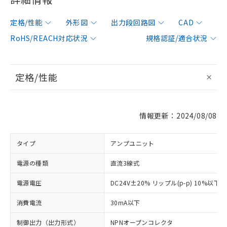
定格/性能
外形図
出力段回路図
CAD
RoHS/REACH対応状況
規格認証/適合状況
定格/性能
情報更新：2024/08/08
タイプ
アンプユニット
電源の種類
直流3線式
電源電圧
DC24V±20% リップル(p-p) 10%以下
消費電流
30mA以下
制御出力（出力形式）
NPNオープンコレクタ