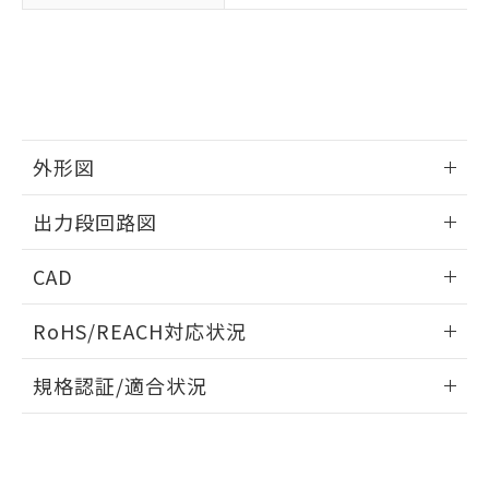
在庫状況および標準価格結果を当社の
※2 対応予定月
「ｅ」：有害物質（10物質）のすべてが基
場合は、上記1、2および3の内容を当
認ください)
事前の承諾なく第三者に漏洩または開
準値以下であることを示します。
該第三者に通知します。また当社は、
示しないようお願いします。
部品在庫の切り替え状況などにより、予定
「10」：通常の使用状況下において有害物
販売先および販売に係わる関係者が違
マイパーツ機能（部品リスト作成サー
空
受注生産機種、また在庫状況の
月が前後することがあります。
質が外部に漏えいし、環境に深刻な影響を
法に輸出するおそれがある場合は、取
ビス）をご利用いただくには、I-Web
白
情報を公開していない機種
及ぼさない年数を意味します。
り引きをいたしません。
メンバーズにご登録されている必要が
「－」：未確認です。当社販売部門へお問
あります。
い合わせください。
お客様が当ウェブサイト上で当社にご
外形図
※3 非含有証明書ダウンロード
登録された部品リストについて、当社
情報更新：2024/08/08
および当社の共同利用者が、当社の製
出力段回路図
下記の非含有証明書をダウンロードするこ
品・サービスに関するお客様との取
とができます。
合意する
キャンセル
引・商談に必要な範囲で利用すること
外形図
情報更新：2024/08/08
CAD
をご了承ください。
EU RoHS指令（10物質）の非含有証明書
※当社の共同利用者とは、
"個人情報
出力段回路図
51物質の非含有証明書（当社基準）
ログイン/会員登録いただくと、CADデータをダウンロー
の共同利用に関して"
の「1.共同利
RoHS/REACH対応状況
※本証明書は発行日時点で非含有を証明す
ドすることができます。
用者の範囲」に記載されている法人を
るもので、過去に遡って非含有を証明する
指します。
情報更新：2026/7/29
規格認証/適合状況
ものではありません。
また、RoHS指令のフタル酸エステル類４
ログイン/会員登録
EU RoHS
注意事項・凡例
物質の対応では、対応完了までの期間は出
UL認証
CSA認証
CEマーキング
荷製品に未対応品が混在することから備考
欄に対応日を記載しておりました。
No
No
Yes
対応状況
対応予定月