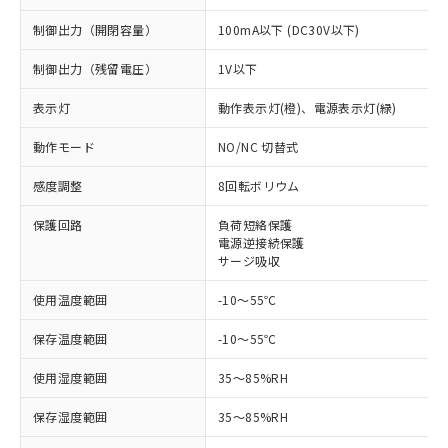
制御出力（開閉容量）
100mA以下 (DC30V以下)
制御出力（残留電圧）
1V以下
表示灯
動作表示灯(橙)、電源表示灯(緑)
動作モード
NO/NC 切替式
感度調整
8回転ボリウム
保護回路
負荷短絡保護
※1 対応状況
電源逆接続保護
サージ吸収
対応済み：EU RoHS指令（10物質）の
非含有に対応した製品が提供可能な商品で
使用温度範囲
-10～55℃
す。
保存温度範囲
-10～55℃
対応予定：EU RoHS指令（10物質）の非含
ご利用条件
有に対応した製品に切り替える予定のある
使用湿度範囲
35～85%RH
商品です。
対応予定なし：EU RoHS指令（10物質）の
保存湿度範囲
35～85%RH
以下の条件をお読みいただき、同意のうえ
非含有に非対応の商品で、対応品を出す予
ご利用ください。
定はありません。