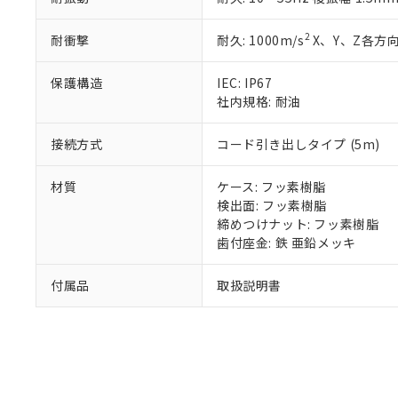
混在することから
既に当社にて対応
2
耐衝撃
耐久: 1000m/s
X、Y、Z各方向
り割愛しておりま
保護構造
IEC: IP67
社内規格: 耐油
接続方式
コード引き出しタイプ (5m)
材質
ケース: フッ素樹脂
検出面: フッ素樹脂
締めつけナット: フッ素樹脂
歯付座金: 鉄 亜鉛メッキ
付属品
取扱説明書