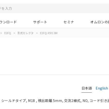
ウンロード
サポート
セミナ
オムロンの
>
E2FQ
>
形式セレクタ
>
E2FQ-X5Y1 5M
日本語
English
ールドタイプ, M18 , 検出距離 5mm, 交流2線式, NO, コード引