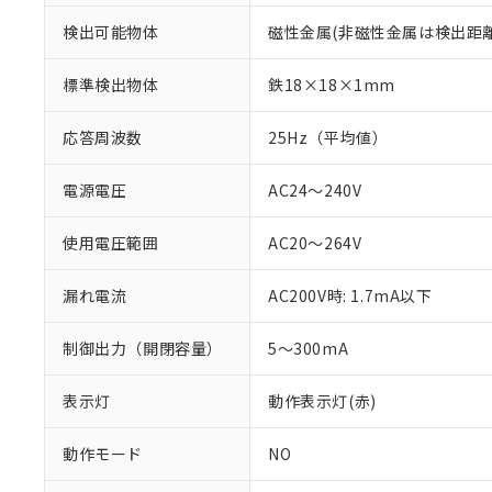
検出可能物体
磁性金属(非磁性金属は検出距
標準検出物体
鉄18×18×1mm
応答周波数
25Hz（平均値）
電源電圧
AC24～240V
使用電圧範囲
AC20～264V
※1 対応状況
漏れ電流
AC200V時: 1.7mA以下
対応済み：EU
制御出力（開閉容量）
5～300mA
対応予定：EU R
対応予定なし：EU
調査・確認中：EU
ご利用条件
表示灯
動作表示灯(赤)
非該当品：ライセ
※1 中国RoHS
仕入先様の事情に
動作モード
NO
があります。
以下の条件をお読
「○」：最大均質