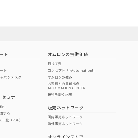
ート
オムロンの提供価値
目指す姿
ポート
コンセプト「i-Automation!」
ジャパンデスク
オムロンの強み
お客様との共創拠点
AUTOMATION CENTER
DIBP
BBP
DEHP
環境保護
技術を磨く現場
・セミナ
状況ページへ
使用期限
検索ください
案内
販売ネットワーク
講する
O
O
O
10
国内販売ネットワーク
ス一覧（PDF）
海外販売ネットワーク
オンラインストア