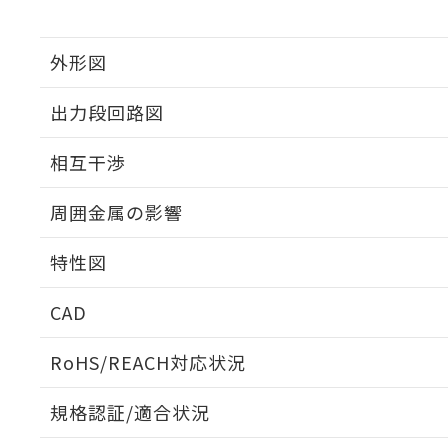
外形図
出力段回路図
外形図
相互干渉
出力段回路図
周囲金属の影響
相互干渉
特性図
周囲金属の影響
CAD
検出物体の大きさと材質による影響
ログイン/会員登録いただくと、CADデータをダウンロ
RoHS/REACH対応状況
規格認証/適合状況
A: 50mm以上、B: 35mm以上
EU RoHS
注意事項・凡例