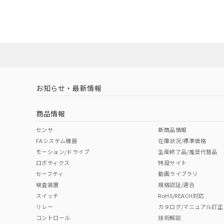
UL認証
CSA認証
CEマーキング
タイムチャート
ダウンロードデータをご利用いただく前に、以下を必ずお読
l: 0mm以上、φd: 18mm以上、D: 0mm以上、m: 20mm以上
No
No
No
対応状況
対応予定月
※1
※2
ソフトウェアの使用条件
対応済み
LR型式承認
DNV型式承認
BV型式承認
KR
（イギリス
（ノルウェー
（フランス
（
お知らせ・最新情報
中国 RoHS
注意事項・凡例
船舶規格）
船舶規格）
船舶規格）
船
商品情報
No
No
No
No
中国 RoHS表
※1 ※2
センサ
新商品情報
FAシステム機器
在庫状況/標準価格
Pb
Hg
Cd
Cr(V
モーション/ドライブ
生産終了品/推奨代替品
ロボティクス
特設サイト
検出領域
セーフティ
動画ライブラリ
検査装置
規格認証/適合
X
O
O
O
スイッチ
RoHS/REACH対応
リレー
カタログ/マニュアル訂正
コントロール
技術解説
"対応済み"や非含有の記載がされた商品であっても、流通