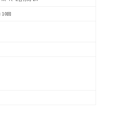
備考欄に対応日を記載しておりました。
品への在庫切替を完了していることから、特段のことがない限り、20
 10回
す。