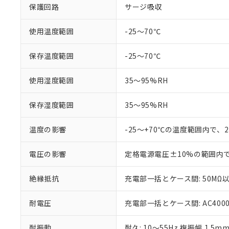
「×」：最大均質
保護回路
サージ吸収
本サービスは
当社は、これ
*EU RoHS指令（10物
「－」：未確認で
鉛(Pb) 1000ppm以下、
くものです。
う）を輸出ま
記
説明
六価クロム(Cr(Ⅵ)) 1
当社制御機器
などの必要な
使用温度範囲
-25～70℃
フタル酸ビス(2-エチルヘ
号
*中国RoHS10物質の基準値 
ル（DBP） 1000ppm
在庫状況およ
当社は規制貨
Pb(鉛) :1000ppm、 Hg
但し、RoHS指令で産
のであり、閲
ます。
Cr(Ⅵ)(六価クロム) : 
フタル酸エステル類の４
保存温度範囲
-25～70℃
○
一定数以
DBP(フタル酸ジブチル) :
い。
当社は貴社製
DEHP(フタル酸ビス(2-エ
正式な納期状
置等に一切使
使用湿度範囲
35～95%RH
当社販売員に
※2 対応予定月
△
一定数に
当社は、貴社
オムロン制御
また当社は、
※2 環境保護使
保存湿度範囲
35～95%RH
在庫状況およ
部品在庫の切り替
たしません。
－
在庫なし
す。
「ｅ」：有害物質
機器販売
マイパーツ機
温度の影響
-25～+70℃の温度範囲内で、
「10」：通常の
ている必要が
味します。
空
受注生産
お客様が当ウ
※3 非含有証明
「－」：未確認で
電圧の影響
定格電源電圧±10%の範囲内
白
が、当社の製
さい。
下記の非含有証明
絶縁抵抗
充電部一括とケース間: 50MΩ以
※当社の共同
いる法人を指
EU RoHS指令（
51物質の非含有証
耐電圧
充電部一括とケース間: AC4000V 
※本証明書は発行
また、RoHS指
耐振動
耐久: 10～55Hz 複振幅 1.5m