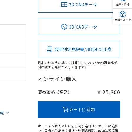
2D CADデータ
在庫・価格
無料テスト機
3D CADデータ
該非判定見解書/項目別対比表
日本の外為法に基づく該非判定、およびEAR再輸出規
制に関する見解が入手できます。
オンライン購入
¥ 25,300
販売価格（税込）
カートに追加
状況
オンライン購入における出荷予定日は、カートに追加
～「ご購入手続き：価格・納期の確認」画面にてご確