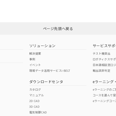
CCC認証
電波法
みください。
、n: 27mm以上
N/A
N/A
非含有証明書
※3
ページ先頭へ戻る
ダウンロードはこちら
型式承認
NK型式承認
ABS型式承認
韓国
（日本
（アメリカ
ソリューション
サービスサポ
舶規格）
船舶規格）
船舶規格）
解決提案
テスト機貸出
事例
ロボティクスサ
No
No
イベント
日本語相談窓口
現場データ活用サービスi-BELT
輸出該非判定
I)
PBBs
PBDEs
DBP
ダウンロードセンタ
eラーニング
この製品の規格認証/適合
その他の認証はこちらのページからご
カタログ
eラーニングのご
マニュアル
コースを選んで受
O
O
O
2D CAD
eラーニングコー
3D CAD
電気制御CAD
在庫等で未対応品が混在する可能性があります。