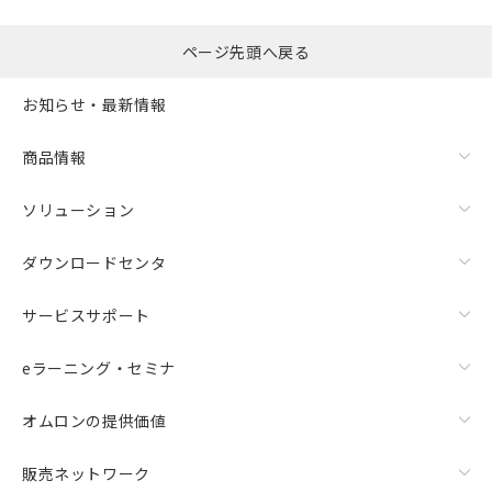
メンバーズにご登録されている必要が
「－」：未確認です。当社販売部門へお問
あります。
い合わせください。
お客様が当ウェブサイト上で当社にご
ページ先頭へ戻る
※3 非含有証明書ダウンロード
登録された部品リストについて、当社
および当社の共同利用者が、当社の製
お知らせ・最新情報
下記の非含有証明書をダウンロードするこ
品・サービスに関するお客様との取
とができます。
合意する
キャンセル
引・商談に必要な範囲で利用すること
商品情報
をご了承ください。
EU RoHS指令（10物質）の非含有証明書
※当社の共同利用者とは、
"個人情報
51物質の非含有証明書（当社基準）
ソリューション
の共同利用に関して"
の「1.共同利
※本証明書は発行日時点で非含有を証明す
用者の範囲」に記載されている法人を
るもので、過去に遡って非含有を証明する
指します。
ダウンロードセンタ
ものではありません。
また、RoHS指令のフタル酸エステル類４
サービスサポート
物質の対応では、対応完了までの期間は出
荷製品に未対応品が混在することから備考
欄に対応日を記載しておりました。
eラーニング・セミナ
既に当社にて対応品への在庫切替を完了
していることから、特段のことがない限
オムロンの提供価値
り、2022年1月12日より割愛しておりま
す。
販売ネットワーク