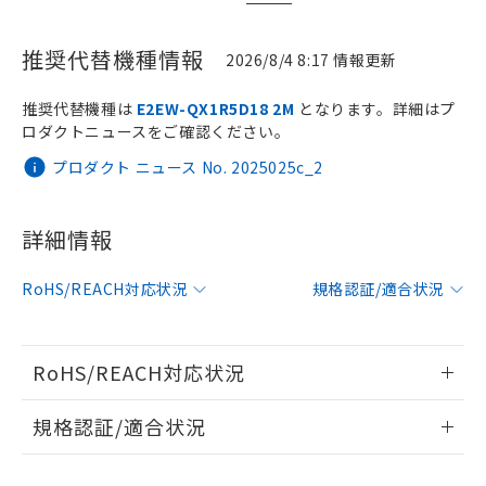
推奨代替機種情報
2026/8/4 8:17 情報更新
推奨代替機種は
E2EW-QX1R5D18 2M
となります。詳細はプ
ロダクトニュースをご確認ください。
※1 対応状況
プロダクト ニュース No. 2025025c_2
対応済み：EU RoHS指令（10物質）の
非含有に対応した製品が提供可能な商品で
詳細情報
す。
対応予定：EU RoHS指令（10物質）の非含
ご利用条件
有に対応した製品に切り替える予定のある
RoHS/REACH対応状況
規格認証/適合状況
商品です。
対応予定なし：EU RoHS指令（10物質）の
以下の条件をお読みいただき、同意のうえ
非含有に非対応の商品で、対応品を出す予
ご利用ください。
RoHS/REACH対応状況
定はありません。
調査・確認中：EU RoHS指令（10物質）の
本サービスは、当社制御機器事業取扱
情報更新：2026/7/29
※1 中国RoHS○×表
非含有の対応状況を調査中または確認中の
規格認証/適合状況
商品の当社在庫状況および標準価格
商品です。
(税抜)を提供させていただくもので
「○」：最大均質材料含有率が中国RoHSの
E2FM-QX1R5D1 2MのRoHS対応状況については、営業部門も
非該当品：ライセンス料など無形物で、有
す。
UL認証
CSA認証
CEマーキング
基準値以下であることを示します。
しくは販売店にお問い合わせください。
害物質有無と関係のない商品です。