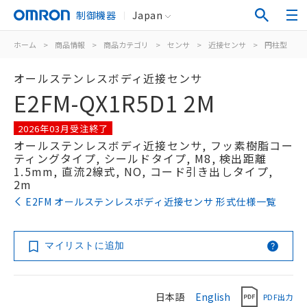
制御機器
Japan
ホーム
>
商品情報
>
商品カテゴリ
>
センサ
>
近接センサ
>
円柱型
>
オールステンレスボディ近接センサ
E2FM-QX1R5D1 2M
2026年03月受注終了
オールステンレスボディ近接センサ, フッ素樹脂コー
ティングタイプ, シールドタイプ, M8, 検出距離
1.5mm, 直流2線式, NO, コード引き出しタイプ,
2m
E2FM オールステンレスボディ近接センサ 形式仕様一覧
マイリストに追加
日本語
English
PDF出力