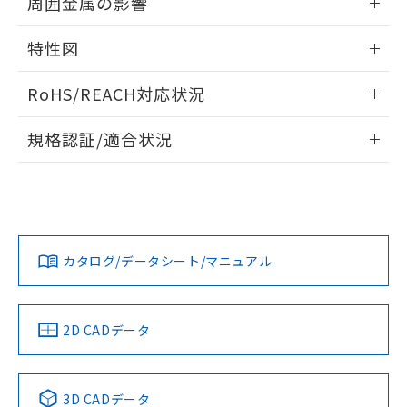
周囲金属の影響
るもので、過去に遡って非含有を証明する
指します。
ものではありません。
相互干渉
情報更新：2025/09/04
また、RoHS指令のフタル酸エステル類４
特性図
物質の対応では、対応完了までの期間は出
周囲金属の影響
荷製品に未対応品が混在することから備考
情報更新：2025/09/04
RoHS/REACH対応状況
欄に対応日を記載しておりました。
既に当社にて対応品への在庫切替を完了
検出物体の大きさと材質による影響
情報更新：2026/7/29
規格認証/適合状況
していることから、特段のことがない限
A: 30mm以上、B: 18mm以上
り、2022年1月12日より割愛しておりま
EU RoHS
注意事項・凡例
す。
UL認証
CSA認証
CEマーキング
タイムチャート
No
No
Yes
l: 0mm以上、φd: 18mm以上、D: 0mm以上、m: 20mm以
対応状況
対応予定月
※1
※2
上、n: 27mm以上
カタログ/データシート/マニュアル
対応済み
LR型式承認
DNV型式承認
BV型式承認
KR型式承
（イギリス
（ノルウェー
（フランス
（韓国
船舶規格）
船舶規格）
船舶規格）
船舶規格
中国 RoHS
注意事項・凡例
2D CADデータ
No
No
No
No
中国 RoHS表
※1 ※2
3D CADデータ