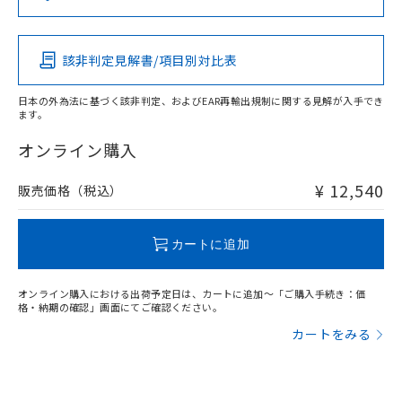
この製品の規格認証/適合状況ページへ
Pb
Hg
Cd
Cr(VI)
その他の認証はこちらのページからご検索ください
該非判定見解書/項目別対比表
X
O
O
O
検出領域
日本の外為法に基づく該非判定、およびEAR再輸出規制に関する見解が入手でき
ます。
"対応済み"や非含有の記載がされた商品であっても、流通
在庫等で未対応品が混在する可能性があります。
オンライン購入
非含有品が必要な際は、弊社営業部門もしくは販売店へお
問い合わせください。
¥ 12,540
販売価格（税込）
この製品のRoHS/REACH対応状況ページへ
カートに追加
オンライン購入における出荷予定日は、カートに追加～「ご購入手続き：価
格・納期の確認」画面にてご確認ください。
カートをみる