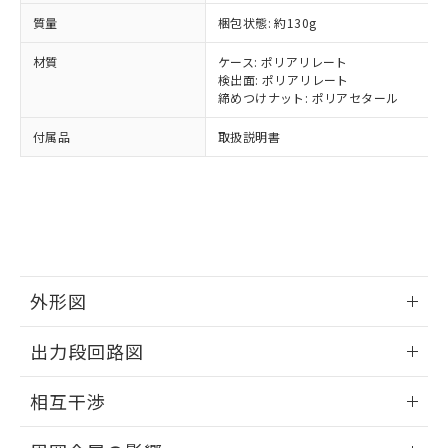
（DBP） 1000ppm以下、フタル酸ジイソブチル
イソブチル) : 1000ppm、 BBP(フタル酸ブチルベンジ
△
一定数には満たないが在庫あり
いよう必要な手段を講じます。
ムロン制御機器販売店・当社販売員に
(DIBP) 1000ppm以下
質量
ル) : 1000ppm、
梱包状態: 約130g
当社は貴社製品を、核兵器、ミサイ
但し、RoHS指令で産業用監視および制御機器に対する
DEHP(フタル酸ビス(2-エチルヘキシル)) : 1000ppm
ご相談ください。
適用除外項目は除く。
ル、化学兵器、生物兵器またはその他
－
在庫なし(最新の在庫状況につ
オムロン制御機器販売店や当社販売拠
材質
ケース: ポリアリレート
フタル酸エステル類の４物質については閾値を超える意
武器並びにこれらの製造装置等に一切
いては、お客様のお取引先、ま
図的な使用がないことを確認しています。
検出面: ポリアリレート
点は「
販売ネットワーク
」をご確認
※2 環境保護使用期限
使用いたしません。
締めつけナット: ポリアセタール
たはお客様担当のオムロン制御
ください。
当社は、貴社製品を第三者に販売する
機器販売店・当社販売員にご確
在庫状況および標準価格結果を当社の
※2 対応予定月
「ｅ」：有害物質（10物質）のすべてが基
付属品
取扱説明書
場合は、上記1、2および3の内容を当
認ください)
事前の承諾なく第三者に漏洩または開
準値以下であることを示します。
該第三者に通知します。また当社は、
示しないようお願いします。
部品在庫の切り替え状況などにより、予定
「10」：通常の使用状況下において有害物
販売先および販売に係わる関係者が違
マイパーツ機能（部品リスト作成サー
空
受注生産機種、また在庫状況の
月が前後することがあります。
質が外部に漏えいし、環境に深刻な影響を
法に輸出するおそれがある場合は、取
ビス）をご利用いただくには、I-Web
白
情報を公開していない機種
及ぼさない年数を意味します。
り引きをいたしません。
メンバーズにご登録されている必要が
「－」：未確認です。当社販売部門へお問
あります。
い合わせください。
お客様が当ウェブサイト上で当社にご
※3 非含有証明書ダウンロード
登録された部品リストについて、当社
外形図
および当社の共同利用者が、当社の製
下記の非含有証明書をダウンロードするこ
品・サービスに関するお客様との取
情報更新：2025/09/04
出力段回路図
とができます。
合意する
キャンセル
引・商談に必要な範囲で利用すること
をご了承ください。
外形図
情報更新：2025/09/04
EU RoHS指令（10物質）の非含有証明書
相互干渉
※当社の共同利用者とは、
"個人情報
51物質の非含有証明書（当社基準）
の共同利用に関して"
の「1.共同利
出力段回路図
※本証明書は発行日時点で非含有を証明す
情報更新：2025/09/04
用者の範囲」に記載されている法人を