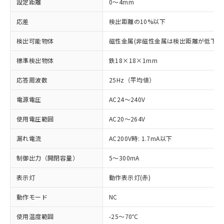
設定距離
0～4mm
応差
検出距離の10%以下
検出可能物体
磁性金属(非磁性金属は検出距離が低下し
標準検出物体
鉄18×18×1mm
応答周波数
25Hz（平均値）
電源電圧
AC24～240V
使用電圧範囲
AC20～264V
漏れ電流
AC200V時: 1.7mA以下
制御出力（開閉容量）
5～300mA
表示灯
動作表示灯(赤)
※1 対応状況
動作モード
NC
対応済み：EU RoHS指令（10物質）の
非含有に対応した製品が提供可能な商品で
使用温度範囲
-25～70℃
す。