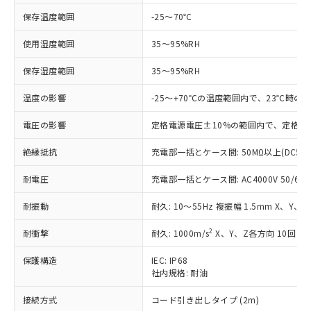
対応予定：EU RoHS指令（10物質）の非含
保存温度範囲
-25～70℃
ご利用条件
有に対応した製品に切り替える予定のある
商品です。
使用湿度範囲
35～95%RH
対応予定なし：EU RoHS指令（10物質）の
以下の条件をお読みいただき、同意のうえ
非含有に非対応の商品で、対応品を出す予
保存湿度範囲
35～95%RH
ご利用ください。
定はありません。
温度の影響
-25～+70℃の温度範囲内で、23℃時の
調査・確認中：EU RoHS指令（10物質）の
本サービスは、当社制御機器事業取扱
※1 中国RoHS○×表
非含有の対応状況を調査中または確認中の
商品の当社在庫状況および標準価格
電圧の影響
定格電源電圧±10%の範囲内で、定格電
商品です。
(税抜)を提供させていただくもので
「○」：最大均質材料含有率が中国RoHSの
非該当品：ライセンス料など無形物で、有
す。
絶縁抵抗
充電部一括とケース間: 50MΩ以上(DC50
基準値以下であることを示します。
害物質有無と関係のない商品です。
当社制御機器事業取扱商品の中には、
「×」：最大均質材料含有率が中国RoHSの
仕入先様の事情により、非含有部品として
本サービスの対象外となる商品もある
耐電圧
充電部一括とケース間: AC4000V 50/60Hz
基準値を超えていることを示します。
いたものが、含有品と判明した場合などや
当社は、これら貴社製品のうち、外国
ことをご了承ください。
「－」：未確認です。当社販売部門へお問
むを得ず変更することがあります。
為替および外国貿易法に定める商品
耐振動
耐久: 10～55Hz 複振幅 1.5mm X、Y、
在庫状況および標準価格照会結果は、
い合わせください。
（以下｢規制貨物等」という）を輸出
記載している更新日時点での社内デー
*EU RoHS指令（10物質）：
または国外への提供する場合は、日本
2
耐衝撃
耐久: 1000m/s
X、Y、Z各方向 10回
記
タに基づき作成されるものであり、閲
説明
鉛(Pb) 1000ppm以下、 水銀(Hg) 1000ppm以下、 カド
*中国RoHS10物質の基準値 (GB/T26572)：
国政府の輸出許可(または役務取引許
号
覧された時点での実際の在庫および標
ミウム(Cd) 100ppm以下、
Pb(鉛) :1000ppm、 Hg(水銀) : 1000ppm、 Cd(カドミウ
保護構造
IEC: IP68
可)を取得するなどの必要な手続きを
六価クロム(Cr(Ⅵ)) 1000ppm以下、ポリ臭化ビフェニル
ム) : 100ppm、
準価格とは異なる場合があることをご
類(PBB) 1000ppm以下、ポリ臭化ジフェニルエーテル類
社内規格: 耐油
Cr(Ⅵ)(六価クロム) : 1000ppm、 PBBs(ポリ臭化ビフェ
とります。
了承ください。
(PBDE) 1000ppm以下、フタル酸ビス(2-エチルヘキシ
○
一定数以上の在庫あり
ニル類) : 1000ppm、 PBDEs(ポリ臭化ジフェニルエーテ
当社は規制貨物を破棄する場合は、完
ル) (DEHP)(別名：DOP) 1000ppm以下、フタル酸ブチ
正式な納期状況および標準価格はお客
ル類) : 1000ppm、
接続方式
コード引き出しタイプ (2m)
ルベンジル（BBP） 1000ppm以下、フタル酸ジブチル
全に破砕するなど、違法に輸出されな
DBP(フタル酸ジブチル) : 1000ppm、 DIBP(フタル酸ジ
様のお取引先、またはお客様担当のオ