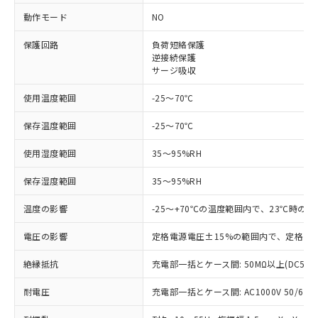
※1 対応状況
動作モード
NO
対応済み：EU RoHS指令（10物質）の
保護回路
負荷短絡保護
非含有に対応した製品が提供可能な商品で
逆接続保護
す。
サージ吸収
対応予定：EU RoHS指令（10物質）の非含
ご利用条件
使用温度範囲
-25～70℃
有に対応した製品に切り替える予定のある
商品です。
保存温度範囲
-25～70℃
対応予定なし：EU RoHS指令（10物質）の
以下の条件をお読みいただき、同意のうえ
非含有に非対応の商品で、対応品を出す予
使用湿度範囲
35～95%RH
ご利用ください。
定はありません。
調査・確認中：EU RoHS指令（10物質）の
本サービスは、当社制御機器事業取扱
保存湿度範囲
35～95%RH
※1 中国RoHS○×表
非含有の対応状況を調査中または確認中の
商品の当社在庫状況および標準価格
商品です。
温度の影響
-25～+70℃の温度範囲内で、23℃時の
(税抜)を提供させていただくもので
「○」：最大均質材料含有率が中国RoHSの
非該当品：ライセンス料など無形物で、有
す。
基準値以下であることを示します。
害物質有無と関係のない商品です。
電圧の影響
定格電源電圧±15%の範囲内で、定格電源
当社制御機器事業取扱商品の中には、
「×」：最大均質材料含有率が中国RoHSの
仕入先様の事情により、非含有部品として
本サービスの対象外となる商品もある
基準値を超えていることを示します。
いたものが、含有品と判明した場合などや
絶縁抵抗
充電部一括とケース間: 50MΩ以上(DC500
当社は、これら貴社製品のうち、外国
ことをご了承ください。
「－」：未確認です。当社販売部門へお問
むを得ず変更することがあります。
為替および外国貿易法に定める商品
在庫状況および標準価格照会結果は、
い合わせください。
耐電圧
充電部一括とケース間: AC1000V 50/60Hz
（以下｢規制貨物等」という）を輸出
記載している更新日時点での社内デー
*EU RoHS指令（10物質）：
または国外への提供する場合は、日本
記
タに基づき作成されるものであり、閲
説明