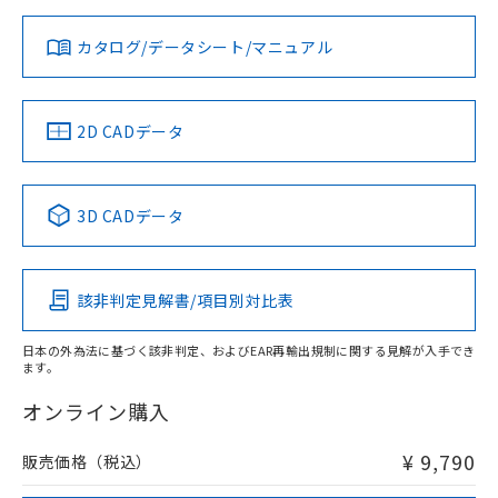
対応状況
対応予定月
※1
※2
ダウンロードデータをご利用いただく前に、以下を必ずお読
みください。
カタログ/データシート/マニュアル
対応済み
ソフトウェアの使用条件
LR型式承認
DNV型式承認
BV型式承認
KR型式承
（イギリス
（ノルウェー
（フランス
（韓国
船舶規格）
船舶規格）
船舶規格）
船舶規格
中国 RoHS
注意事項・凡例
2D CADデータ
No
No
No
No
中国 RoHS表
※1 ※2
3D CADデータ
この製品の規格認証/適合状況ページへ
Pb
Hg
Cd
Cr(VI)
その他の認証はこちらのページからご検索ください
検出領域
該非判定見解書/項目別対比表
X
O
O
O
日本の外為法に基づく該非判定、およびEAR再輸出規制に関する見解が入手でき
ます。
"対応済み"や非含有の記載がされた商品であっても、流通
在庫等で未対応品が混在する可能性があります。
オンライン購入
非含有品が必要な際は、弊社営業部門もしくは販売店へお
問い合わせください。
¥ 9,790
販売価格（税込）