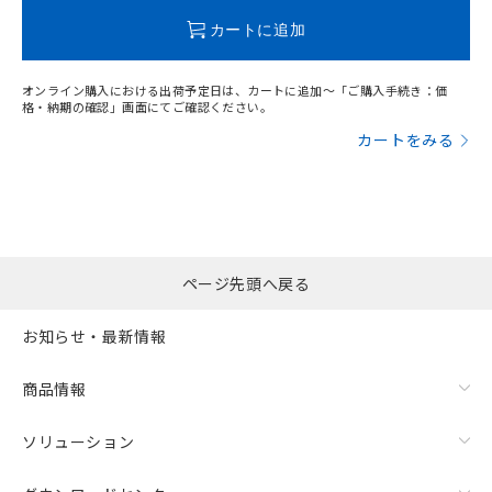
この製品のRoHS/REACH対応状況ページへ
カートに追加
オンライン購入における出荷予定日は、カートに追加～「ご購入手続き：価
格・納期の確認」画面にてご確認ください。
カートをみる
ページ先頭へ戻る
お知らせ・最新情報
商品情報
ソリューション