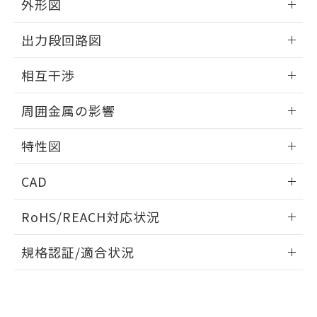
とができます。
外形図
合意する
キャンセル
引・商談に必要な範囲で利用すること
をご了承ください。
情報更新：2025/09/04
EU RoHS指令（10物質）の非含有証明書
※当社の共同利用者とは、
"個人情報
出力段回路図
51物質の非含有証明書（当社基準）
の共同利用に関して"
の「1.共同利
※本証明書は発行日時点で非含有を証明す
外形図
情報更新：2025/09/04
用者の範囲」に記載されている法人を
相互干渉
るもので、過去に遡って非含有を証明する
指します。
ものではありません。
出力段回路図
情報更新：2025/09/04
また、RoHS指令のフタル酸エステル類４
周囲金属の影響
物質の対応では、対応完了までの期間は出
相互干渉
荷製品に未対応品が混在することから備考
情報更新：2025/09/04
特性図
欄に対応日を記載しておりました。
既に当社にて対応品への在庫切替を完了
周囲金属の影響
情報更新：2025/09/04
CAD
していることから、特段のことがない限
り、2022年1月12日より割愛しておりま
検出物体の大きさと材質による影響
ログイン/会員登録いただくと、CADデータをダウンロー
す。
RoHS/REACH対応状況
ドすることができます。
A: 50mm以上、B: 35mm以上
情報更新：2026/7/29
規格認証/適合状況
ログイン/会員登録
EU RoHS
注意事項・凡例
l: 0mm以上、φd: 18mm以上、D: 0mm以上、m: 20mm以
UL認証
CSA認証
CEマーキング
タイムチャート
上、n: 27mm以上
No
No
Yes