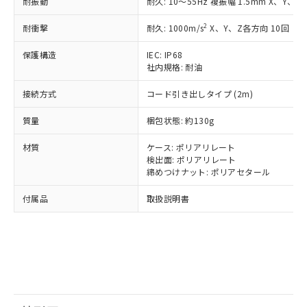
鉛(Pb) 1000ppm以下、 水銀(Hg) 1000ppm以下、 カド
耐振動
耐久: 10～55Hz 複振幅 1.5mm X、Y、Z
*中国RoHS10物質の基準値 (GB/T26572)：
国政府の輸出許可(または役務取引許
号
覧された時点での実際の在庫および標
ミウム(Cd) 100ppm以下、
Pb(鉛) :1000ppm、 Hg(水銀) : 1000ppm、 Cd(カドミウ
可)を取得するなどの必要な手続きを
六価クロム(Cr(Ⅵ)) 1000ppm以下、ポリ臭化ビフェニル
ム) : 100ppm、
準価格とは異なる場合があることをご
2
耐衝撃
耐久: 1000m/s
X、Y、Z各方向 10回
類(PBB) 1000ppm以下、ポリ臭化ジフェニルエーテル類
Cr(Ⅵ)(六価クロム) : 1000ppm、 PBBs(ポリ臭化ビフェ
とります。
了承ください。
(PBDE) 1000ppm以下、フタル酸ビス(2-エチルヘキシ
○
一定数以上の在庫あり
ニル類) : 1000ppm、 PBDEs(ポリ臭化ジフェニルエーテ
当社は規制貨物を破棄する場合は、完
ル) (DEHP)(別名：DOP) 1000ppm以下、フタル酸ブチ
正式な納期状況および標準価格はお客
ル類) : 1000ppm、
保護構造
IEC: IP68
ルベンジル（BBP） 1000ppm以下、フタル酸ジブチル
全に破砕するなど、違法に輸出されな
DBP(フタル酸ジブチル) : 1000ppm、 DIBP(フタル酸ジ
社内規格: 耐油
様のお取引先、またはお客様担当のオ
（DBP） 1000ppm以下、フタル酸ジイソブチル
イソブチル) : 1000ppm、 BBP(フタル酸ブチルベンジ
△
一定数には満たないが在庫あり
いよう必要な手段を講じます。
ムロン制御機器販売店・当社販売員に
(DIBP) 1000ppm以下
ル) : 1000ppm、
当社は貴社製品を、核兵器、ミサイ
但し、RoHS指令で産業用監視および制御機器に対する
接続方式
コード引き出しタイプ (2m)
DEHP(フタル酸ビス(2-エチルヘキシル)) : 1000ppm
ご相談ください。
適用除外項目は除く。
ル、化学兵器、生物兵器またはその他
－
在庫なし(最新の在庫状況につ
オムロン制御機器販売店や当社販売拠
フタル酸エステル類の４物質については閾値を超える意
質量
梱包状態: 約130g
武器並びにこれらの製造装置等に一切
いては、お客様のお取引先、ま
図的な使用がないことを確認しています。
点は「
販売ネットワーク
」をご確認
※2 環境保護使用期限
使用いたしません。
たはお客様担当のオムロン制御
ください。
材質
ケース: ポリアリレート
当社は、貴社製品を第三者に販売する
機器販売店・当社販売員にご確
在庫状況および標準価格結果を当社の
検出面: ポリアリレート
※2 対応予定月
「ｅ」：有害物質（10物質）のすべてが基
場合は、上記1、2および3の内容を当
認ください)
事前の承諾なく第三者に漏洩または開
締めつけナット: ポリアセタール
準値以下であることを示します。
該第三者に通知します。また当社は、
示しないようお願いします。
部品在庫の切り替え状況などにより、予定
「10」：通常の使用状況下において有害物
販売先および販売に係わる関係者が違
マイパーツ機能（部品リスト作成サー
付属品
取扱説明書
空
受注生産機種、また在庫状況の
月が前後することがあります。
質が外部に漏えいし、環境に深刻な影響を
法に輸出するおそれがある場合は、取
ビス）をご利用いただくには、I-Web
白
情報を公開していない機種
及ぼさない年数を意味します。
り引きをいたしません。
メンバーズにご登録されている必要が
「－」：未確認です。当社販売部門へお問
あります。
い合わせください。
お客様が当ウェブサイト上で当社にご
※3 非含有証明書ダウンロード
登録された部品リストについて、当社
および当社の共同利用者が、当社の製
下記の非含有証明書をダウンロードするこ
品・サービスに関するお客様との取