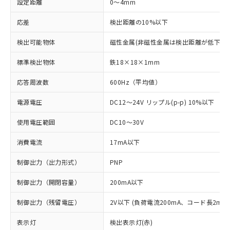
設定距離
0～4mm
応差
検出距離の10%以下
検出可能物体
磁性金属(非磁性金属は検出距離が低下しま
標準検出物体
鉄18×18×1mm
応答周波数
600Hz（平均値）
電源電圧
DC12～24V リップル(p-p) 10%以下
使用電圧範囲
DC10～30V
消費電流
17mA以下
制御出力（出力形式）
PNP
制御出力（開閉容量）
200mA以下
制御出力（残留電圧）
2V以下 (負荷電流200mA、コード長2m時
表示灯
検出表示灯(赤)