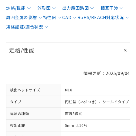
定格/性能
外形図
出力段回路図
相互干渉
周囲金属の影響
特性図
CAD
RoHS/REACH対応状況
規格認証/適合状況
定格/性能
情報更新：2025/09/04
検出ヘッドサイズ
M18
タイプ
円柱型（ネジつき）、シールドタイプ
電源の種類
直流3線式
検出距離
5mm ±10%