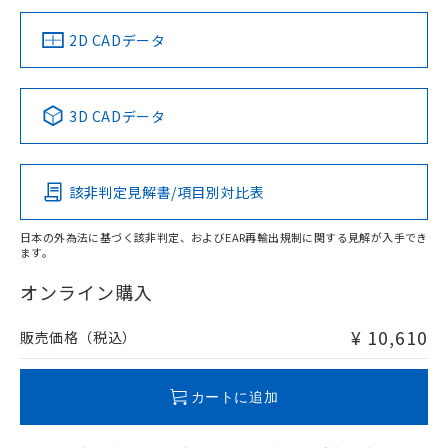
（イギリス
（ノルウェー
（フランス
（韓国
船舶規格）
船舶規格）
船舶規格）
船舶規格
中国 RoHS
注意事項・凡例
2D CADデータ
No
No
No
No
中国 RoHS表
※1 ※2
3D CADデータ
この製品の規格認証/適合状況ページへ
Pb
Hg
Cd
Cr(VI)
その他の認証はこちらのページからご検索ください
検出領域
該非判定見解書/項目別対比表
X
O
O
O
日本の外為法に基づく該非判定、およびEAR再輸出規制に関する見解が入手でき
ます。
"対応済み"や非含有の記載がされた商品であっても、流通
在庫等で未対応品が混在する可能性があります。
オンライン購入
非含有品が必要な際は、弊社営業部門もしくは販売店へお
問い合わせください。
¥ 10,610
販売価格（税込）
この製品のRoHS/REACH対応状況ページへ
カートに追加