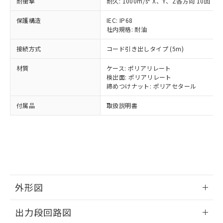
耐衝撃
耐久: 1000m/s
X、Y、Z各方向 10回
類(PBB) 1000ppm以下、ポリ臭化ジフェニルエーテル類
Cr(Ⅵ)(六価クロム) : 1000ppm、 PBBs(ポリ臭化ビフェ
とります。
了承ください。
(PBDE) 1000ppm以下、フタル酸ビス(2-エチルヘキシ
○
一定数以上の在庫あり
ニル類) : 1000ppm、 PBDEs(ポリ臭化ジフェニルエーテ
当社は規制貨物を破棄する場合は、完
ル) (DEHP)(別名：DOP) 1000ppm以下、フタル酸ブチ
正式な納期状況および標準価格はお客
ル類) : 1000ppm、
保護構造
IEC: IP68
ルベンジル（BBP） 1000ppm以下、フタル酸ジブチル
全に破砕するなど、違法に輸出されな
DBP(フタル酸ジブチル) : 1000ppm、 DIBP(フタル酸ジ
社内規格: 耐油
様のお取引先、またはお客様担当のオ
（DBP） 1000ppm以下、フタル酸ジイソブチル
イソブチル) : 1000ppm、 BBP(フタル酸ブチルベンジ
△
一定数には満たないが在庫あり
いよう必要な手段を講じます。
ムロン制御機器販売店・当社販売員に
(DIBP) 1000ppm以下
ル) : 1000ppm、
当社は貴社製品を、核兵器、ミサイ
但し、RoHS指令で産業用監視および制御機器に対する
接続方式
コード引き出しタイプ (5m)
DEHP(フタル酸ビス(2-エチルヘキシル)) : 1000ppm
ご相談ください。
適用除外項目は除く。
ル、化学兵器、生物兵器またはその他
－
在庫なし(最新の在庫状況につ
オムロン制御機器販売店や当社販売拠
フタル酸エステル類の４物質については閾値を超える意
材質
ケース: ポリアリレート
武器並びにこれらの製造装置等に一切
いては、お客様のお取引先、ま
図的な使用がないことを確認しています。
点は「
販売ネットワーク
」をご確認
検出面: ポリアリレート
※2 環境保護使用期限
使用いたしません。
たはお客様担当のオムロン制御
ください。
締めつけナット: ポリアセタール
当社は、貴社製品を第三者に販売する
機器販売店・当社販売員にご確
在庫状況および標準価格結果を当社の
※2 対応予定月
「ｅ」：有害物質（10物質）のすべてが基
場合は、上記1、2および3の内容を当
認ください)
事前の承諾なく第三者に漏洩または開
付属品
取扱説明書
準値以下であることを示します。
該第三者に通知します。また当社は、
示しないようお願いします。
部品在庫の切り替え状況などにより、予定
「10」：通常の使用状況下において有害物
販売先および販売に係わる関係者が違
マイパーツ機能（部品リスト作成サー
空
受注生産機種、また在庫状況の
月が前後することがあります。
質が外部に漏えいし、環境に深刻な影響を
法に輸出するおそれがある場合は、取
ビス）をご利用いただくには、I-Web
白
情報を公開していない機種
及ぼさない年数を意味します。
り引きをいたしません。
メンバーズにご登録されている必要が
「－」：未確認です。当社販売部門へお問
あります。
い合わせください。
お客様が当ウェブサイト上で当社にご
※3 非含有証明書ダウンロード
登録された部品リストについて、当社
外形図
および当社の共同利用者が、当社の製
下記の非含有証明書をダウンロードするこ
品・サービスに関するお客様との取
とができます。
情報更新：2025/09/04
合意する
キャンセル
引・商談に必要な範囲で利用すること
出力段回路図
をご了承ください。