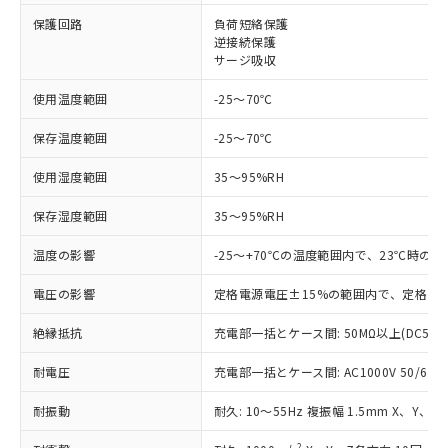
対応済み：EU RoHS指令（10物質）の
保護回路
負荷短絡保護
非含有に対応した製品が提供可能な商品で
逆接続保護
す。
サージ吸収
対応予定：EU RoHS指令（10物質）の非含
ご利用条件
使用温度範囲
-25～70℃
有に対応した製品に切り替える予定のある
商品です。
保存温度範囲
-25～70℃
対応予定なし：EU RoHS指令（10物質）の
以下の条件をお読みいただき、同意のうえ
非含有に非対応の商品で、対応品を出す予
使用湿度範囲
35～95%RH
ご利用ください。
定はありません。
調査・確認中：EU RoHS指令（10物質）の
本サービスは、当社制御機器事業取扱
保存湿度範囲
35～95%RH
※1 中国RoHS○×表
非含有の対応状況を調査中または確認中の
商品の当社在庫状況および標準価格
商品です。
温度の影響
-25～+70℃の温度範囲内で、23℃時の
(税抜)を提供させていただくもので
「○」：最大均質材料含有率が中国RoHSの
非該当品：ライセンス料など無形物で、有
す。
基準値以下であることを示します。
害物質有無と関係のない商品です。
電圧の影響
定格電源電圧±15%の範囲内で、定格電源
当社制御機器事業取扱商品の中には、
「×」：最大均質材料含有率が中国RoHSの
仕入先様の事情により、非含有部品として
本サービスの対象外となる商品もある
基準値を超えていることを示します。
いたものが、含有品と判明した場合などや
絶縁抵抗
充電部一括とケース間: 50MΩ以上(DC500
当社は、これら貴社製品のうち、外国
ことをご了承ください。
「－」：未確認です。当社販売部門へお問
むを得ず変更することがあります。
為替および外国貿易法に定める商品
在庫状況および標準価格照会結果は、
い合わせください。
耐電圧
充電部一括とケース間: AC1000V 50/60Hz
（以下｢規制貨物等」という）を輸出
記載している更新日時点での社内デー
*EU RoHS指令（10物質）：
または国外への提供する場合は、日本
記
タに基づき作成されるものであり、閲
説明
鉛(Pb) 1000ppm以下、 水銀(Hg) 1000ppm以下、 カド
耐振動
耐久: 10～55Hz 複振幅 1.5mm X、Y、Z
*中国RoHS10物質の基準値 (GB/T26572)：
国政府の輸出許可(または役務取引許
号
覧された時点での実際の在庫および標
ミウム(Cd) 100ppm以下、
Pb(鉛) :1000ppm、 Hg(水銀) : 1000ppm、 Cd(カドミウ
可)を取得するなどの必要な手続きを
六価クロム(Cr(Ⅵ)) 1000ppm以下、ポリ臭化ビフェニル
ム) : 100ppm、
準価格とは異なる場合があることをご
2