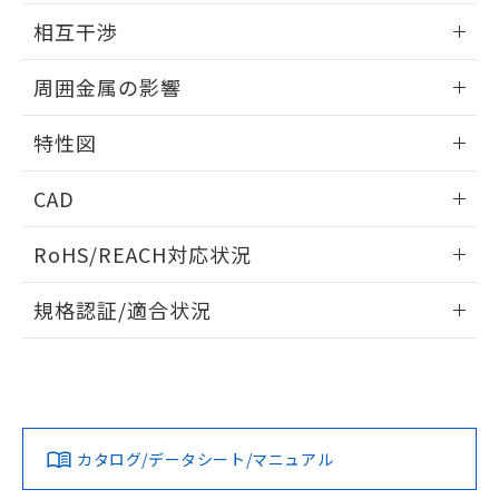
EU RoHS指令（10物質）の非含有証明書
外形図
※当社の共同利用者とは、
"個人情報
情報更新：2025/09/04
相互干渉
51物質の非含有証明書（当社基準）
の共同利用に関して"
の「1.共同利
※本証明書は発行日時点で非含有を証明す
用者の範囲」に記載されている法人を
出力段回路図
情報更新：2025/09/04
るもので、過去に遡って非含有を証明する
周囲金属の影響
指します。
ものではありません。
相互干渉
また、RoHS指令のフタル酸エステル類４
情報更新：2025/09/04
特性図
物質の対応では、対応完了までの期間は出
荷製品に未対応品が混在することから備考
周囲金属の影響
情報更新：2025/09/04
欄に対応日を記載しておりました。
CAD
既に当社にて対応品への在庫切替を完了
検出物体の大きさと材質による影響
ログイン/会員登録いただくと、CADデータをダウンロー
していることから、特段のことがない限
RoHS/REACH対応状況
ドすることができます。
り、2022年1月12日より割愛しておりま
A: 50mm以上、B: 35mm以上
す。
情報更新：2026/7/29
規格認証/適合状況
ログイン/会員登録
EU RoHS
注意事項・凡例
l: 0mm以上、φd: 18mm以上、D: 0mm以上、m: 20mm以
タイムチャート
UL認証
CSA認証
CEマーキング
上、n: 27mm以上
No
No
Yes
対応状況
対応予定月
※1
※2
ダウンロードデータをご利用いただく前に、以下を必ずお読
みください。
カタログ/データシート/マニュアル
対応済み
ソフトウェアの使用条件
LR型式承認
DNV型式承認
BV型式承認
KR型式承