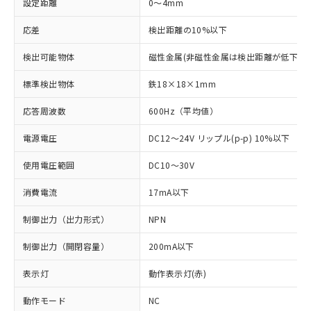
設定距離
0～4mm
応差
検出距離の10%以下
検出可能物体
磁性金属(非磁性金属は検出距離が低下しま
標準検出物体
鉄18×18×1mm
応答周波数
600Hz（平均値）
電源電圧
DC12～24V リップル(p-p) 10%以下
使用電圧範囲
DC10～30V
消費電流
17mA以下
制御出力（出力形式）
NPN
制御出力（開閉容量）
200mA以下
表示灯
動作表示灯(赤)
※1 対応状況
動作モード
NC