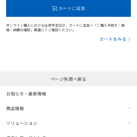
この製品のRoHS/REACH対応状況ページへ
カートに追加
オンライン購入における出荷予定日は、カートに追加～「ご購入手続き：価
格・納期の確認」画面にてご確認ください。
カートをみる
ページ先頭へ戻る
お知らせ・最新情報
商品情報
ソリューション