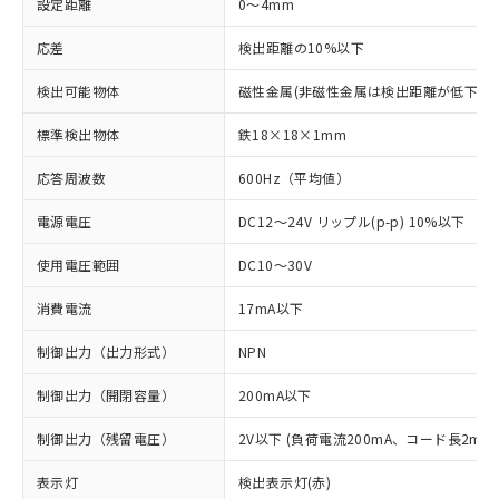
設定距離
0～4mm
応差
検出距離の10%以下
検出可能物体
磁性金属(非磁性金属は検出距離が低下しま
標準検出物体
鉄18×18×1mm
応答周波数
600Hz（平均値）
電源電圧
DC12～24V リップル(p-p) 10%以下
使用電圧範囲
DC10～30V
消費電流
17mA以下
制御出力（出力形式）
NPN
制御出力（開閉容量）
200mA以下
制御出力（残留電圧）
2V以下 (負荷電流200mA、コード長2m時
表示灯
検出表示灯(赤)