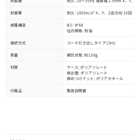
鉛(Pb) 1000ppm以下、 水銀(Hg) 1000ppm以下、 カド
耐振動
耐久: 10～55Hz 複振幅 1.5mm X、Y、Z
*中国RoHS10物質の基準値 (GB/T26572)：
国政府の輸出許可(または役務取引許
号
覧された時点での実際の在庫および標
ミウム(Cd) 100ppm以下、
Pb(鉛) :1000ppm、 Hg(水銀) : 1000ppm、 Cd(カドミウ
可)を取得するなどの必要な手続きを
六価クロム(Cr(Ⅵ)) 1000ppm以下、ポリ臭化ビフェニル
ム) : 100ppm、
準価格とは異なる場合があることをご
2
耐衝撃
耐久: 1000m/s
X、Y、Z各方向 10回
類(PBB) 1000ppm以下、ポリ臭化ジフェニルエーテル類
Cr(Ⅵ)(六価クロム) : 1000ppm、 PBBs(ポリ臭化ビフェ
とります。
了承ください。
(PBDE) 1000ppm以下、フタル酸ビス(2-エチルヘキシ
○
一定数以上の在庫あり
ニル類) : 1000ppm、 PBDEs(ポリ臭化ジフェニルエーテ
当社は規制貨物を破棄する場合は、完
ル) (DEHP)(別名：DOP) 1000ppm以下、フタル酸ブチ
正式な納期状況および標準価格はお客
ル類) : 1000ppm、
保護構造
IEC: IP68
ルベンジル（BBP） 1000ppm以下、フタル酸ジブチル
全に破砕するなど、違法に輸出されな
DBP(フタル酸ジブチル) : 1000ppm、 DIBP(フタル酸ジ
社内規格: 耐油
様のお取引先、またはお客様担当のオ
（DBP） 1000ppm以下、フタル酸ジイソブチル
イソブチル) : 1000ppm、 BBP(フタル酸ブチルベンジ
△
一定数には満たないが在庫あり
いよう必要な手段を講じます。
ムロン制御機器販売店・当社販売員に
(DIBP) 1000ppm以下
ル) : 1000ppm、
当社は貴社製品を、核兵器、ミサイ
但し、RoHS指令で産業用監視および制御機器に対する
接続方式
コード引き出しタイプ (2m)
DEHP(フタル酸ビス(2-エチルヘキシル)) : 1000ppm
ご相談ください。
適用除外項目は除く。
ル、化学兵器、生物兵器またはその他
－
在庫なし(最新の在庫状況につ
オムロン制御機器販売店や当社販売拠
フタル酸エステル類の４物質については閾値を超える意
質量
梱包状態: 約130g
武器並びにこれらの製造装置等に一切
いては、お客様のお取引先、ま
図的な使用がないことを確認しています。
点は「
販売ネットワーク
」をご確認
※2 環境保護使用期限
使用いたしません。
たはお客様担当のオムロン制御
ください。
材質
ケース: ポリアリレート
当社は、貴社製品を第三者に販売する
機器販売店・当社販売員にご確
在庫状況および標準価格結果を当社の
検出面: ポリアリレート
※2 対応予定月
「ｅ」：有害物質（10物質）のすべてが基
場合は、上記1、2および3の内容を当
認ください)
事前の承諾なく第三者に漏洩または開
締めつけナット: ポリアセタール
準値以下であることを示します。
該第三者に通知します。また当社は、
示しないようお願いします。
部品在庫の切り替え状況などにより、予定
「10」：通常の使用状況下において有害物
販売先および販売に係わる関係者が違
マイパーツ機能（部品リスト作成サー
付属品
取扱説明書
空
受注生産機種、また在庫状況の
月が前後することがあります。
質が外部に漏えいし、環境に深刻な影響を
法に輸出するおそれがある場合は、取
ビス）をご利用いただくには、I-Web
白
情報を公開していない機種
及ぼさない年数を意味します。
り引きをいたしません。
メンバーズにご登録されている必要が
「－」：未確認です。当社販売部門へお問
あります。
い合わせください。
お客様が当ウェブサイト上で当社にご
※3 非含有証明書ダウンロード
登録された部品リストについて、当社
および当社の共同利用者が、当社の製
下記の非含有証明書をダウンロードするこ
品・サービスに関するお客様との取