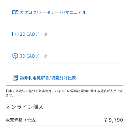
対応状況
対応予定月
※1
※2
ダウンロードデータをご利用いただく前に、以下を必ずお読
みください。
カタログ/データシート/マニュアル
対応済み
ソフトウェアの使用条件
LR型式承認
DNV型式承認
BV型式承認
KR型式承
（イギリス
（ノルウェー
（フランス
（韓国
船舶規格）
船舶規格）
船舶規格）
船舶規格
中国 RoHS
注意事項・凡例
2D CADデータ
No
No
No
No
中国 RoHS表
※1 ※2
3D CADデータ
この製品の規格認証/適合状況ページへ
Pb
Hg
Cd
Cr(VI)
その他の認証はこちらのページからご検索ください
検出領域
該非判定見解書/項目別対比表
X
O
O
O
日本の外為法に基づく該非判定、およびEAR再輸出規制に関する見解が入手でき
ます。
"対応済み"や非含有の記載がされた商品であっても、流通
在庫等で未対応品が混在する可能性があります。
オンライン購入
非含有品が必要な際は、弊社営業部門もしくは販売店へお
問い合わせください。
¥ 9,790
販売価格（税込）