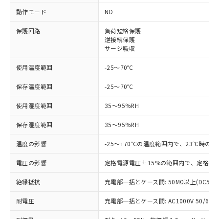
※1 対応状況
動作モード
NO
対応済み：EU RoHS指令（10物質）の
保護回路
負荷短絡保護
非含有に対応した製品が提供可能な商品で
逆接続保護
す。
サージ吸収
対応予定：EU RoHS指令（10物質）の非含
ご利用条件
使用温度範囲
-25～70℃
有に対応した製品に切り替える予定のある
商品です。
保存温度範囲
-25～70℃
対応予定なし：EU RoHS指令（10物質）の
以下の条件をお読みいただき、同意のうえ
非含有に非対応の商品で、対応品を出す予
使用湿度範囲
35～95%RH
ご利用ください。
定はありません。
調査・確認中：EU RoHS指令（10物質）の
本サービスは、当社制御機器事業取扱
保存湿度範囲
35～95%RH
※1 中国RoHS○×表
非含有の対応状況を調査中または確認中の
商品の当社在庫状況および標準価格
商品です。
温度の影響
-25～+70℃の温度範囲内で、23℃時の
(税抜)を提供させていただくもので
「○」：最大均質材料含有率が中国RoHSの
非該当品：ライセンス料など無形物で、有
す。
基準値以下であることを示します。
害物質有無と関係のない商品です。
電圧の影響
定格電源電圧±15%の範囲内で、定格電源
当社制御機器事業取扱商品の中には、
「×」：最大均質材料含有率が中国RoHSの
仕入先様の事情により、非含有部品として
本サービスの対象外となる商品もある
基準値を超えていることを示します。
いたものが、含有品と判明した場合などや
絶縁抵抗
充電部一括とケース間: 50MΩ以上(DC500
当社は、これら貴社製品のうち、外国
ことをご了承ください。
「－」：未確認です。当社販売部門へお問
むを得ず変更することがあります。
為替および外国貿易法に定める商品
在庫状況および標準価格照会結果は、
い合わせください。
耐電圧
充電部一括とケース間: AC1000V 50/60Hz
（以下｢規制貨物等」という）を輸出
記載している更新日時点での社内デー
*EU RoHS指令（10物質）：
または国外への提供する場合は、日本
記
タに基づき作成されるものであり、閲
説明