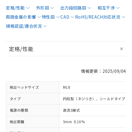
定格/性能
外形図
出力段回路図
相互干渉
周囲金属の影響
特性図
CAD
RoHS/REACH対応状況
規格認証/適合状況
定格/性能
情報更新：2025/09/04
検出ヘッドサイズ
M18
タイプ
円柱型（ネジつき）、シールドタイプ
電源の種類
直流3線式
検出距離
5mm ±10%