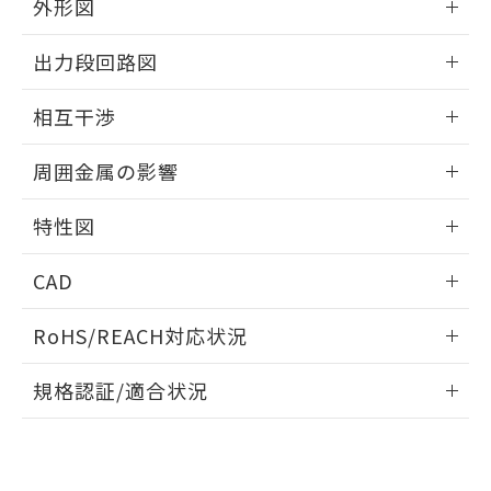
とができます。
外形図
合意する
キャンセル
引・商談に必要な範囲で利用すること
をご了承ください。
情報更新：2025/09/04
EU RoHS指令（10物質）の非含有証明書
※当社の共同利用者とは、
"個人情報
出力段回路図
51物質の非含有証明書（当社基準）
の共同利用に関して"
の「1.共同利
※本証明書は発行日時点で非含有を証明す
外形図
情報更新：2025/09/04
用者の範囲」に記載されている法人を
相互干渉
るもので、過去に遡って非含有を証明する
指します。
ものではありません。
出力段回路図
情報更新：2025/09/04
また、RoHS指令のフタル酸エステル類４
周囲金属の影響
物質の対応では、対応完了までの期間は出
相互干渉
荷製品に未対応品が混在することから備考
情報更新：2025/09/04
特性図
欄に対応日を記載しておりました。
既に当社にて対応品への在庫切替を完了
周囲金属の影響
情報更新：2025/09/04
CAD
していることから、特段のことがない限
り、2022年1月12日より割愛しておりま
検出物体の大きさと材質による影響
ログイン/会員登録いただくと、CADデータをダウンロー
す。
RoHS/REACH対応状況
ドすることができます。
A: 50mm以上、B: 35mm以上
情報更新：2026/7/29
規格認証/適合状況
ログイン/会員登録
EU RoHS
注意事項・凡例
l: 0mm以上、φd: 18mm以上、D: 0mm以上、m: 20mm以
タイムチャート
UL認証
CSA認証
CEマーキング
上、n: 27mm以上
No
No
Yes