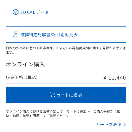
中国 RoHS表
※1 ※2
3D CADデータ
この製品の規格認証/適合状況ページへ
Pb
Hg
Cd
Cr(VI)
その他の認証はこちらのページからご検索ください
検出領域
該非判定見解書/項目別対比表
X
O
O
O
日本の外為法に基づく該非判定、およびEAR再輸出規制に関する見解が入手でき
ます。
"対応済み"や非含有の記載がされた商品であっても、流通
在庫等で未対応品が混在する可能性があります。
オンライン購入
非含有品が必要な際は、弊社営業部門もしくは販売店へお
問い合わせください。
¥ 11,440
販売価格（税込）
この製品のRoHS/REACH対応状況ページへ
カートに追加
オンライン購入における出荷予定日は、カートに追加～「ご購入手続き：価
格・納期の確認」画面にてご確認ください。
カートをみる