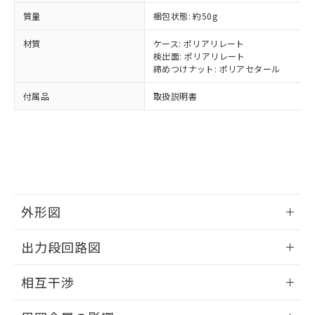
正式な納期状況および標準価格はお客
ル類) : 1000ppm、
ルベンジル（BBP） 1000ppm以下、フタル酸ジブチル
全に破砕するなど、違法に輸出されな
DBP(フタル酸ジブチル) : 1000ppm、 DIBP(フタル酸ジ
質量
様のお取引先、またはお客様担当のオ
梱包状態: 約50g
（DBP） 1000ppm以下、フタル酸ジイソブチル
イソブチル) : 1000ppm、 BBP(フタル酸ブチルベンジ
△
一定数には満たないが在庫あり
いよう必要な手段を講じます。
ムロン制御機器販売店・当社販売員に
(DIBP) 1000ppm以下
ル) : 1000ppm、
当社は貴社製品を、核兵器、ミサイ
但し、RoHS指令で産業用監視および制御機器に対する
材質
ケース: ポリアリレート
DEHP(フタル酸ビス(2-エチルヘキシル)) : 1000ppm
ご相談ください。
適用除外項目は除く。
ル、化学兵器、生物兵器またはその他
検出面: ポリアリレート
－
在庫なし(最新の在庫状況につ
オムロン制御機器販売店や当社販売拠
フタル酸エステル類の４物質については閾値を超える意
締めつけナット: ポリアセタール
武器並びにこれらの製造装置等に一切
いては、お客様のお取引先、ま
図的な使用がないことを確認しています。
点は「
販売ネットワーク
」をご確認
※2 環境保護使用期限
使用いたしません。
たはお客様担当のオムロン制御
ください。
付属品
取扱説明書
当社は、貴社製品を第三者に販売する
機器販売店・当社販売員にご確
在庫状況および標準価格結果を当社の
※2 対応予定月
「ｅ」：有害物質（10物質）のすべてが基
場合は、上記1、2および3の内容を当
認ください)
事前の承諾なく第三者に漏洩または開
準値以下であることを示します。
該第三者に通知します。また当社は、
示しないようお願いします。
部品在庫の切り替え状況などにより、予定
「10」：通常の使用状況下において有害物
販売先および販売に係わる関係者が違
マイパーツ機能（部品リスト作成サー
空
受注生産機種、また在庫状況の
月が前後することがあります。
質が外部に漏えいし、環境に深刻な影響を
法に輸出するおそれがある場合は、取
ビス）をご利用いただくには、I-Web
白
情報を公開していない機種
及ぼさない年数を意味します。
り引きをいたしません。
メンバーズにご登録されている必要が
「－」：未確認です。当社販売部門へお問
あります。
い合わせください。
お客様が当ウェブサイト上で当社にご
外形図
※3 非含有証明書ダウンロード
登録された部品リストについて、当社
情報更新：2025/09/04
および当社の共同利用者が、当社の製
出力段回路図
下記の非含有証明書をダウンロードするこ
品・サービスに関するお客様との取
とができます。
合意する
キャンセル
引・商談に必要な範囲で利用すること
外形図
情報更新：2025/09/04
相互干渉
をご了承ください。
EU RoHS指令（10物質）の非含有証明書
※当社の共同利用者とは、
"個人情報
出力段回路図
51物質の非含有証明書（当社基準）
情報更新：2025/09/04
の共同利用に関して"
の「1.共同利