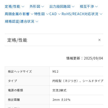
定格/性能
外形図
出力段回路図
相互干渉
周囲金属の影響
特性図
CAD
RoHS/REACH対応状況
規格認証/適合状況
定格/性能
情報更新：2025/09/04
検出ヘッドサイズ
M12
タイプ
円柱型（ネジつき）、シールドタイプ
電源の種類
交流2線式
検出距離
2mm ±10%