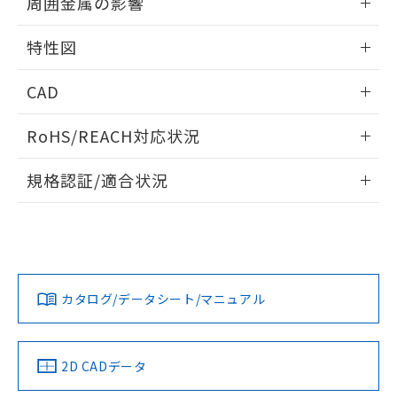
周囲金属の影響
※本証明書は発行日時点で非含有を証明す
用者の範囲」に記載されている法人を
るもので、過去に遡って非含有を証明する
相互干渉
指します。
情報更新：2025/09/04
特性図
ものではありません。
また、RoHS指令のフタル酸エステル類４
周囲金属の影響
情報更新：2025/09/04
物質の対応では、対応完了までの期間は出
CAD
荷製品に未対応品が混在することから備考
検出物体の大きさと材質による影響
欄に対応日を記載しておりました。
ログイン/会員登録いただくと、CADデータをダウンロー
RoHS/REACH対応状況
既に当社にて対応品への在庫切替を完了
ドすることができます。
A: 30mm以上、B: 20mm以上
していることから、特段のことがない限
情報更新：2026/7/29
り、2022年1月12日より割愛しておりま
規格認証/適合状況
タイムチャート
す。
ログイン/会員登録
EU RoHS
注意事項・凡例
l: 0mm以上、φd: 12mm以上、D: 0mm以上、m: 8mm以
UL認証
CSA認証
CEマーキング
上、n: 18mm以上
No
No
Yes
対応状況
対応予定月
※1
※2
ダウンロードデータをご利用いただく前に、以下を必ずお読
みください。
カタログ/データシート/マニュアル
対応済み
ソフトウェアの使用条件
LR型式承認
DNV型式承認
BV型式承認
KR型式承
（イギリス
（ノルウェー
（フランス
（韓国
船舶規格）
船舶規格）
船舶規格）
船舶規格
中国 RoHS
注意事項・凡例
2D CADデータ
No
No
No
No