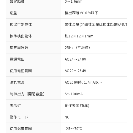
設定距離
0～1.6mm
応差
検出距離の10%以下
検出可能物体
磁性金属(非磁性金属は検出距離が低下し
標準検出物体
鉄12×12×1mm
応答周波数
25Hz（平均値）
電源電圧
AC24～240V
使用電圧範囲
AC20～264V
漏れ電流
AC200V時: 1.7mA以下
制御出力（開閉容量）
5～100mA
表示灯
動作表示灯(赤)
※1 対応状況
動作モード
NC
対応済み：EU RoHS指令（10物質）の
使用温度範囲
-25～70℃