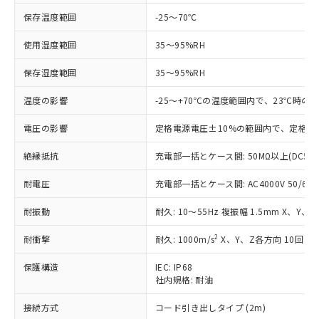
非含有に対応した製品が提供可能な商品で
す。
保存温度範囲
-25～70℃
対応予定：EU RoHS指令（10物質）の非含
ご利用条件
有に対応した製品に切り替える予定のある
使用湿度範囲
35～95%RH
商品です。
保存湿度範囲
35～95%RH
対応予定なし：EU RoHS指令（10物質）の
以下の条件をお読みいただき、同意のうえ
非含有に非対応の商品で、対応品を出す予
ご利用ください。
温度の影響
-25～+70℃の温度範囲内で、23℃時の
定はありません。
調査・確認中：EU RoHS指令（10物質）の
本サービスは、当社制御機器事業取扱
電圧の影響
定格電源電圧±10%の範囲内で、定格電
※1 中国RoHS○×表
非含有の対応状況を調査中または確認中の
商品の当社在庫状況および標準価格
商品です。
絶縁抵抗
(税抜)を提供させていただくもので
充電部一括とケース間: 50MΩ以上(DC50
「○」：最大均質材料含有率が中国RoHSの
非該当品：ライセンス料など無形物で、有
す。
基準値以下であることを示します。
害物質有無と関係のない商品です。
耐電圧
充電部一括とケース間: AC4000V 50/60Hz
当社制御機器事業取扱商品の中には、
「×」：最大均質材料含有率が中国RoHSの
仕入先様の事情により、非含有部品として
本サービスの対象外となる商品もある
基準値を超えていることを示します。
いたものが、含有品と判明した場合などや
耐振動
当社は、これら貴社製品のうち、外国
耐久: 10～55Hz 複振幅 1.5mm X、Y、
ことをご了承ください。
「－」：未確認です。当社販売部門へお問
むを得ず変更することがあります。
為替および外国貿易法に定める商品
在庫状況および標準価格照会結果は、
い合わせください。
2
耐衝撃
耐久: 1000m/s
X、Y、Z各方向 10回
（以下｢規制貨物等」という）を輸出
記載している更新日時点での社内デー
*EU RoHS指令（10物質）：
または国外への提供する場合は、日本
記
タに基づき作成されるものであり、閲
説明
鉛(Pb) 1000ppm以下、 水銀(Hg) 1000ppm以下、 カド
保護構造
IEC: IP68
*中国RoHS10物質の基準値 (GB/T26572)：
国政府の輸出許可(または役務取引許
号
覧された時点での実際の在庫および標
ミウム(Cd) 100ppm以下、
Pb(鉛) :1000ppm、 Hg(水銀) : 1000ppm、 Cd(カドミウ
社内規格: 耐油
可)を取得するなどの必要な手続きを
六価クロム(Cr(Ⅵ)) 1000ppm以下、ポリ臭化ビフェニル
ム) : 100ppm、
準価格とは異なる場合があることをご
類(PBB) 1000ppm以下、ポリ臭化ジフェニルエーテル類
Cr(Ⅵ)(六価クロム) : 1000ppm、 PBBs(ポリ臭化ビフェ
とります。
了承ください。
接続方式
コード引き出しタイプ (2m)
(PBDE) 1000ppm以下、フタル酸ビス(2-エチルヘキシ
○
一定数以上の在庫あり
ニル類) : 1000ppm、 PBDEs(ポリ臭化ジフェニルエーテ
当社は規制貨物を破棄する場合は、完
ル) (DEHP)(別名：DOP) 1000ppm以下、フタル酸ブチ