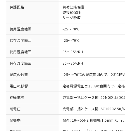
対応済み：EU RoHS指令（10物質）の
保護回路
負荷短絡保護
非含有に対応した製品が提供可能な商品で
逆接続保護
す。
サージ吸収
対応予定：EU RoHS指令（10物質）の非含
ご利用条件
使用温度範囲
-25～70℃
有に対応した製品に切り替える予定のある
商品です。
保存温度範囲
-25～70℃
対応予定なし：EU RoHS指令（10物質）の
以下の条件をお読みいただき、同意のうえ
非含有に非対応の商品で、対応品を出す予
使用湿度範囲
35～95%RH
ご利用ください。
定はありません。
調査・確認中：EU RoHS指令（10物質）の
本サービスは、当社制御機器事業取扱
保存湿度範囲
35～95%RH
※1 中国RoHS○×表
非含有の対応状況を調査中または確認中の
商品の当社在庫状況および標準価格
商品です。
温度の影響
-25～+70℃の温度範囲内で、23℃時の
(税抜)を提供させていただくもので
「○」：最大均質材料含有率が中国RoHSの
非該当品：ライセンス料など無形物で、有
す。
基準値以下であることを示します。
害物質有無と関係のない商品です。
電圧の影響
定格電源電圧±15%の範囲内で、定格電源
当社制御機器事業取扱商品の中には、
「×」：最大均質材料含有率が中国RoHSの
仕入先様の事情により、非含有部品として
本サービスの対象外となる商品もある
基準値を超えていることを示します。
いたものが、含有品と判明した場合などや
絶縁抵抗
充電部一括とケース間: 50MΩ以上(DC500
当社は、これら貴社製品のうち、外国
ことをご了承ください。
「－」：未確認です。当社販売部門へお問
むを得ず変更することがあります。
為替および外国貿易法に定める商品
在庫状況および標準価格照会結果は、
い合わせください。
耐電圧
充電部一括とケース間: AC1000V 50/60Hz
（以下｢規制貨物等」という）を輸出
記載している更新日時点での社内デー
*EU RoHS指令（10物質）：
または国外への提供する場合は、日本
記
タに基づき作成されるものであり、閲
説明
鉛(Pb) 1000ppm以下、 水銀(Hg) 1000ppm以下、 カド
耐振動
耐久: 10～55Hz 複振幅 1.5mm X、Y、Z
*中国RoHS10物質の基準値 (GB/T26572)：
国政府の輸出許可(または役務取引許
号
覧された時点での実際の在庫および標
ミウム(Cd) 100ppm以下、
Pb(鉛) :1000ppm、 Hg(水銀) : 1000ppm、 Cd(カドミウ
可)を取得するなどの必要な手続きを
六価クロム(Cr(Ⅵ)) 1000ppm以下、ポリ臭化ビフェニル
ム) : 100ppm、
準価格とは異なる場合があることをご
2