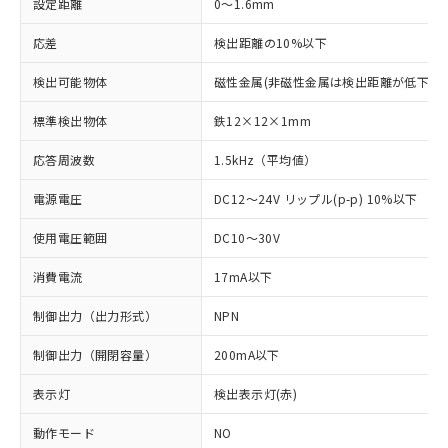
設定距離
0～1.6mm
応差
検出距離の10%以下
検出可能物体
磁性金属(非磁性金属は検出距離が低下しま
標準検出物体
鉄12×12×1mm
応答周波数
1.5kHz（平均値）
電源電圧
DC12～24V リップル(p-p) 10%以下
使用電圧範囲
DC10～30V
消費電流
17mA以下
制御出力（出力形式）
NPN
制御出力（開閉容量）
200mA以下
表示灯
検出表示灯(赤)
※1 対応状況
動作モード
NO