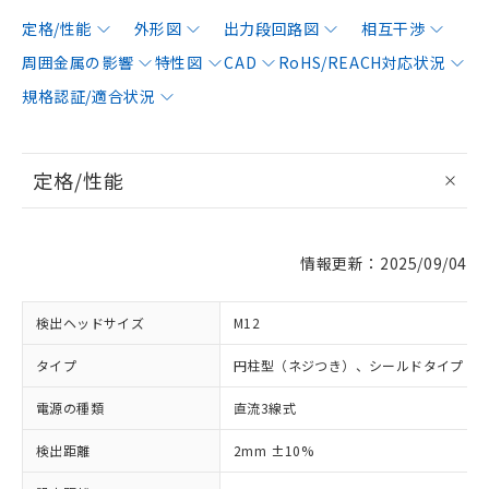
定格/性能
外形図
出力段回路図
相互干渉
周囲金属の影響
特性図
CAD
RoHS/REACH対応状況
規格認証/適合状況
定格/性能
情報更新：2025/09/04
検出ヘッドサイズ
M12
タイプ
円柱型（ネジつき）、シールドタイプ
電源の種類
直流3線式
検出距離
2mm ±10%