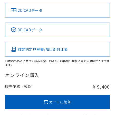
（イギリス
（ノルウェー
（フランス
（韓国
船舶規格）
船舶規格）
船舶規格）
船舶規格
中国 RoHS
注意事項・凡例
2D CADデータ
No
No
No
No
中国 RoHS表
※1 ※2
3D CADデータ
この製品の規格認証/適合状況ページへ
Pb
Hg
Cd
Cr(VI)
その他の認証はこちらのページからご検索ください
検出領域
該非判定見解書/項目別対比表
X
O
O
O
日本の外為法に基づく該非判定、およびEAR再輸出規制に関する見解が入手でき
ます。
"対応済み"や非含有の記載がされた商品であっても、流通
在庫等で未対応品が混在する可能性があります。
オンライン購入
非含有品が必要な際は、弊社営業部門もしくは販売店へお
問い合わせください。
¥ 9,400
販売価格（税込）
この製品のRoHS/REACH対応状況ページへ
カートに追加