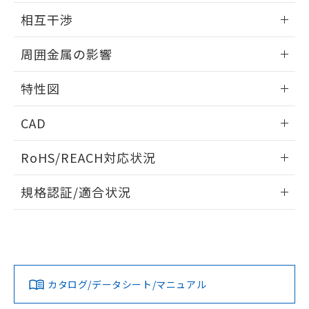
EU RoHS指令（10物質）の非含有証明書
外形図
※当社の共同利用者とは、
"個人情報
情報更新：2025/09/04
相互干渉
51物質の非含有証明書（当社基準）
の共同利用に関して"
の「1.共同利
※本証明書は発行日時点で非含有を証明す
用者の範囲」に記載されている法人を
出力段回路図
情報更新：2025/09/04
るもので、過去に遡って非含有を証明する
周囲金属の影響
指します。
ものではありません。
相互干渉
また、RoHS指令のフタル酸エステル類４
情報更新：2025/09/04
特性図
物質の対応では、対応完了までの期間は出
荷製品に未対応品が混在することから備考
周囲金属の影響
情報更新：2025/09/04
欄に対応日を記載しておりました。
CAD
既に当社にて対応品への在庫切替を完了
検出物体の大きさと材質による影響
ログイン/会員登録いただくと、CADデータをダウンロー
していることから、特段のことがない限
RoHS/REACH対応状況
ドすることができます。
り、2022年1月12日より割愛しておりま
A: 30mm以上、B: 20mm以上
す。
情報更新：2026/7/29
規格認証/適合状況
ログイン/会員登録
EU RoHS
注意事項・凡例
l: 0mm以上、φd: 12mm以上、D: 0mm以上、m: 8mm以
タイムチャート
UL認証
CSA認証
CEマーキング
上、n: 18mm以上
No
No
Yes
対応状況
対応予定月
※1
※2
ダウンロードデータをご利用いただく前に、以下を必ずお読
みください。
カタログ/データシート/マニュアル
対応済み
ソフトウェアの使用条件
LR型式承認
DNV型式承認
BV型式承認
KR型式承