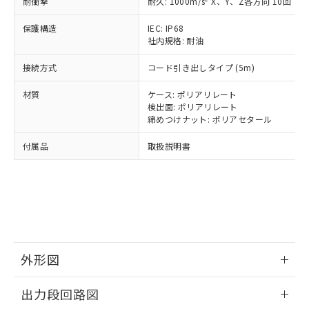
耐衝撃
耐久: 1000m/s
X、Y、Z各方向 10回
類(PBB) 1000ppm以下、ポリ臭化ジフェニルエーテル類
Cr(Ⅵ)(六価クロム) : 1000ppm、 PBBs(ポリ臭化ビフェ
とります。
了承ください。
(PBDE) 1000ppm以下、フタル酸ビス(2-エチルヘキシ
○
一定数以上の在庫あり
ニル類) : 1000ppm、 PBDEs(ポリ臭化ジフェニルエーテ
当社は規制貨物を破棄する場合は、完
ル) (DEHP)(別名：DOP) 1000ppm以下、フタル酸ブチ
正式な納期状況および標準価格はお客
ル類) : 1000ppm、
保護構造
IEC: IP68
ルベンジル（BBP） 1000ppm以下、フタル酸ジブチル
全に破砕するなど、違法に輸出されな
DBP(フタル酸ジブチル) : 1000ppm、 DIBP(フタル酸ジ
社内規格: 耐油
様のお取引先、またはお客様担当のオ
（DBP） 1000ppm以下、フタル酸ジイソブチル
イソブチル) : 1000ppm、 BBP(フタル酸ブチルベンジ
△
一定数には満たないが在庫あり
いよう必要な手段を講じます。
ムロン制御機器販売店・当社販売員に
(DIBP) 1000ppm以下
ル) : 1000ppm、
当社は貴社製品を、核兵器、ミサイ
但し、RoHS指令で産業用監視および制御機器に対する
接続方式
コード引き出しタイプ (5m)
DEHP(フタル酸ビス(2-エチルヘキシル)) : 1000ppm
ご相談ください。
適用除外項目は除く。
ル、化学兵器、生物兵器またはその他
－
在庫なし(最新の在庫状況につ
オムロン制御機器販売店や当社販売拠
フタル酸エステル類の４物質については閾値を超える意
材質
ケース: ポリアリレート
武器並びにこれらの製造装置等に一切
いては、お客様のお取引先、ま
図的な使用がないことを確認しています。
点は「
販売ネットワーク
」をご確認
検出面: ポリアリレート
※2 環境保護使用期限
使用いたしません。
たはお客様担当のオムロン制御
ください。
締めつけナット: ポリアセタール
当社は、貴社製品を第三者に販売する
機器販売店・当社販売員にご確
在庫状況および標準価格結果を当社の
※2 対応予定月
「ｅ」：有害物質（10物質）のすべてが基
場合は、上記1、2および3の内容を当
認ください)
事前の承諾なく第三者に漏洩または開
付属品
取扱説明書
準値以下であることを示します。
該第三者に通知します。また当社は、
示しないようお願いします。
部品在庫の切り替え状況などにより、予定
「10」：通常の使用状況下において有害物
販売先および販売に係わる関係者が違
マイパーツ機能（部品リスト作成サー
空
受注生産機種、また在庫状況の
月が前後することがあります。
質が外部に漏えいし、環境に深刻な影響を
法に輸出するおそれがある場合は、取
ビス）をご利用いただくには、I-Web
白
情報を公開していない機種
及ぼさない年数を意味します。
り引きをいたしません。
メンバーズにご登録されている必要が
「－」：未確認です。当社販売部門へお問
あります。
い合わせください。
お客様が当ウェブサイト上で当社にご
※3 非含有証明書ダウンロード
登録された部品リストについて、当社
外形図
および当社の共同利用者が、当社の製
下記の非含有証明書をダウンロードするこ
品・サービスに関するお客様との取
とができます。
情報更新：2025/09/04
合意する
キャンセル
引・商談に必要な範囲で利用すること
出力段回路図
をご了承ください。