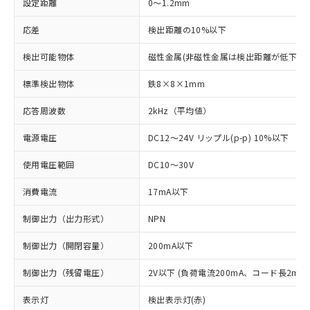
設定距離
0～1.2mm
応差
検出距離の10%以下
検出可能物体
磁性金属(非磁性金属は検出距離が低下しま
標準検出物体
鉄8×8×1mm
応答周波数
2kHz（平均値）
電源電圧
DC12～24V リップル(p-p) 10%以下
使用電圧範囲
DC10～30V
消費電流
17mA以下
制御出力（出力形式）
NPN
制御出力（開閉容量）
200mA以下
制御出力（残留電圧）
2V以下 (負荷電流200mA、コード長2m時
表示灯
検出表示灯(赤)