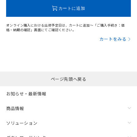
この製品のRoHS/REACH対応状況ページへ
カートに追加
オンライン購入における出荷予定日は、カートに追加～「ご購入手続き：価
格・納期の確認」画面にてご確認ください。
カートをみる
ページ先頭へ戻る
お知らせ・最新情報
商品情報
ソリューション