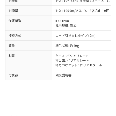
鉛(Pb) 1000ppm以下、 水銀(Hg) 1000ppm以下、 カド
耐振動
耐久: 10～55Hz 複振幅 1.5mm X、Y、Z
*中国RoHS10物質の基準値 (GB/T26572)：
国政府の輸出許可(または役務取引許
号
覧された時点での実際の在庫および標
ミウム(Cd) 100ppm以下、
Pb(鉛) :1000ppm、 Hg(水銀) : 1000ppm、 Cd(カドミウ
可)を取得するなどの必要な手続きを
六価クロム(Cr(Ⅵ)) 1000ppm以下、ポリ臭化ビフェニル
ム) : 100ppm、
準価格とは異なる場合があることをご
2
耐衝撃
耐久: 1000m/s
X、Y、Z各方向 10回
類(PBB) 1000ppm以下、ポリ臭化ジフェニルエーテル類
Cr(Ⅵ)(六価クロム) : 1000ppm、 PBBs(ポリ臭化ビフェ
とります。
了承ください。
(PBDE) 1000ppm以下、フタル酸ビス(2-エチルヘキシ
○
一定数以上の在庫あり
ニル類) : 1000ppm、 PBDEs(ポリ臭化ジフェニルエーテ
当社は規制貨物を破棄する場合は、完
ル) (DEHP)(別名：DOP) 1000ppm以下、フタル酸ブチ
正式な納期状況および標準価格はお客
ル類) : 1000ppm、
保護構造
IEC: IP68
ルベンジル（BBP） 1000ppm以下、フタル酸ジブチル
全に破砕するなど、違法に輸出されな
DBP(フタル酸ジブチル) : 1000ppm、 DIBP(フタル酸ジ
社内規格: 耐油
様のお取引先、またはお客様担当のオ
（DBP） 1000ppm以下、フタル酸ジイソブチル
イソブチル) : 1000ppm、 BBP(フタル酸ブチルベンジ
△
一定数には満たないが在庫あり
いよう必要な手段を講じます。
ムロン制御機器販売店・当社販売員に
(DIBP) 1000ppm以下
ル) : 1000ppm、
当社は貴社製品を、核兵器、ミサイ
但し、RoHS指令で産業用監視および制御機器に対する
接続方式
コード引き出しタイプ (2m)
DEHP(フタル酸ビス(2-エチルヘキシル)) : 1000ppm
ご相談ください。
適用除外項目は除く。
ル、化学兵器、生物兵器またはその他
－
在庫なし(最新の在庫状況につ
オムロン制御機器販売店や当社販売拠
フタル酸エステル類の４物質については閾値を超える意
質量
梱包状態: 約40g
武器並びにこれらの製造装置等に一切
いては、お客様のお取引先、ま
図的な使用がないことを確認しています。
点は「
販売ネットワーク
」をご確認
※2 環境保護使用期限
使用いたしません。
たはお客様担当のオムロン制御
ください。
材質
ケース: ポリアリレート
当社は、貴社製品を第三者に販売する
機器販売店・当社販売員にご確
在庫状況および標準価格結果を当社の
検出面: ポリアリレート
※2 対応予定月
「ｅ」：有害物質（10物質）のすべてが基
場合は、上記1、2および3の内容を当
認ください)
事前の承諾なく第三者に漏洩または開
締めつけナット: ポリアセタール
準値以下であることを示します。
該第三者に通知します。また当社は、
示しないようお願いします。
部品在庫の切り替え状況などにより、予定
「10」：通常の使用状況下において有害物
販売先および販売に係わる関係者が違
マイパーツ機能（部品リスト作成サー
付属品
取扱説明書
空
受注生産機種、また在庫状況の
月が前後することがあります。
質が外部に漏えいし、環境に深刻な影響を
法に輸出するおそれがある場合は、取
ビス）をご利用いただくには、I-Web
白
情報を公開していない機種
及ぼさない年数を意味します。
り引きをいたしません。
メンバーズにご登録されている必要が
「－」：未確認です。当社販売部門へお問
あります。
い合わせください。
お客様が当ウェブサイト上で当社にご
※3 非含有証明書ダウンロード
登録された部品リストについて、当社
および当社の共同利用者が、当社の製
下記の非含有証明書をダウンロードするこ
品・サービスに関するお客様との取