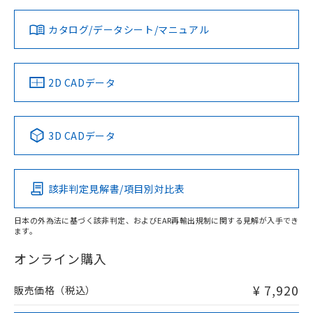
対応状況
対応予定月
※1
※2
ダウンロードデータをご利用いただく前に、以下を必ずお読
みください。
カタログ/データシート/マニュアル
対応済み
ソフトウェアの使用条件
LR型式承認
DNV型式承認
BV型式承認
KR型式承
（イギリス
（ノルウェー
（フランス
（韓国
船舶規格）
船舶規格）
船舶規格）
船舶規格
中国 RoHS
注意事項・凡例
2D CADデータ
No
No
No
No
中国 RoHS表
※1 ※2
3D CADデータ
この製品の規格認証/適合状況ページへ
Pb
Hg
Cd
Cr(VI)
その他の認証はこちらのページからご検索ください
検出領域
該非判定見解書/項目別対比表
X
O
O
O
日本の外為法に基づく該非判定、およびEAR再輸出規制に関する見解が入手でき
ます。
"対応済み"や非含有の記載がされた商品であっても、流通
在庫等で未対応品が混在する可能性があります。
オンライン購入
非含有品が必要な際は、弊社営業部門もしくは販売店へお
問い合わせください。
¥ 7,920
販売価格（税込）