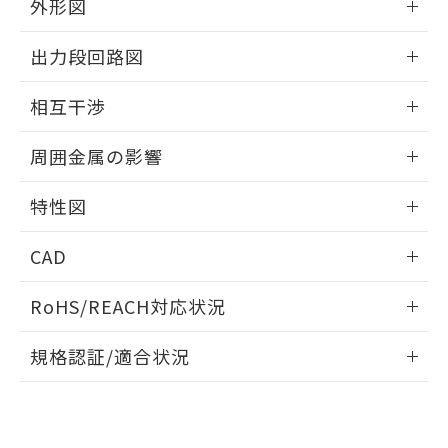
とができます。
外形図
合意する
キャンセル
引・商談に必要な範囲で利用すること
をご了承ください。
情報更新：2025/09/04
EU RoHS指令（10物質）の非含有証明書
※当社の共同利用者とは、
"個人情報
出力段回路図
51物質の非含有証明書（当社基準）
の共同利用に関して"
の「1.共同利
※本証明書は発行日時点で非含有を証明す
外形図
情報更新：2025/09/04
用者の範囲」に記載されている法人を
相互干渉
るもので、過去に遡って非含有を証明する
指します。
ものではありません。
出力段回路図
情報更新：2025/09/04
また、RoHS指令のフタル酸エステル類４
周囲金属の影響
物質の対応では、対応完了までの期間は出
相互干渉
荷製品に未対応品が混在することから備考
情報更新：2025/09/04
特性図
欄に対応日を記載しておりました。
既に当社にて対応品への在庫切替を完了
周囲金属の影響
情報更新：2025/09/04
CAD
していることから、特段のことがない限
り、2022年1月12日より割愛しておりま
検出物体の大きさと材質による影響
ログイン/会員登録いただくと、CADデータをダウンロー
す。
RoHS/REACH対応状況
ドすることができます。
A: 20mm以上、B: 15mm以上
情報更新：2026/7/29
規格認証/適合状況
ログイン/会員登録
EU RoHS
注意事項・凡例
l: 0mm以上、φd: 8mm以上、D: 0mm以上、m: 4.5mm以
UL認証
CSA認証
CEマーキング
タイムチャート
上、n: 12mm以上
No
No
Yes