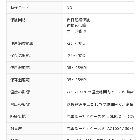
※1 対応状況
動作モード
NO
対応済み：EU RoHS指令（10物質）の
保護回路
負荷短絡保護
非含有に対応した製品が提供可能な商品で
逆接続保護
す。
サージ吸収
対応予定：EU RoHS指令（10物質）の非含
ご利用条件
使用温度範囲
-25～70℃
有に対応した製品に切り替える予定のある
商品です。
保存温度範囲
-25～70℃
対応予定なし：EU RoHS指令（10物質）の
以下の条件をお読みいただき、同意のうえ
非含有に非対応の商品で、対応品を出す予
使用湿度範囲
35～95%RH
ご利用ください。
定はありません。
調査・確認中：EU RoHS指令（10物質）の
本サービスは、当社制御機器事業取扱
保存湿度範囲
35～95%RH
※1 中国RoHS○×表
非含有の対応状況を調査中または確認中の
商品の当社在庫状況および標準価格
商品です。
温度の影響
-25～+70℃の温度範囲内で、23℃時の
(税抜)を提供させていただくもので
「○」：最大均質材料含有率が中国RoHSの
非該当品：ライセンス料など無形物で、有
す。
基準値以下であることを示します。
害物質有無と関係のない商品です。
電圧の影響
定格電源電圧±15%の範囲内で、定格電源
当社制御機器事業取扱商品の中には、
「×」：最大均質材料含有率が中国RoHSの
仕入先様の事情により、非含有部品として
本サービスの対象外となる商品もある
基準値を超えていることを示します。
いたものが、含有品と判明した場合などや
絶縁抵抗
充電部一括とケース間: 50MΩ以上(DC500
当社は、これら貴社製品のうち、外国
ことをご了承ください。
「－」：未確認です。当社販売部門へお問
むを得ず変更することがあります。
為替および外国貿易法に定める商品
在庫状況および標準価格照会結果は、
い合わせください。
耐電圧
充電部一括とケース間: AC1000V 50/60Hz
（以下｢規制貨物等」という）を輸出
記載している更新日時点での社内デー
*EU RoHS指令（10物質）：
または国外への提供する場合は、日本
記
タに基づき作成されるものであり、閲
説明