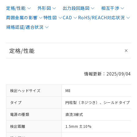
定格/性能
外形図
出力段回路図
相互干渉
周囲金属の影響
特性図
CAD
RoHS/REACH対応状況
規格認証/適合状況
定格/性能
情報更新：2025/09/04
検出ヘッドサイズ
M8
タイプ
円柱型（ネジつき）、シールドタイプ
電源の種類
直流3線式
検出距離
1.5mm ±10%