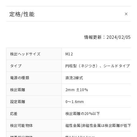
定格/性能
情報更新：2024/02/05
検出ヘッドサイズ
M12
タイプ
円柱型（ネジつき）、シールドタイプ
電源の種類
直流2線式
検出距離
2mm ±10%
設定距離
0～1.6mm
応差
検出距離の20%以下
検出可能物体
磁性金属(非磁性金属は検出距離が低下しま