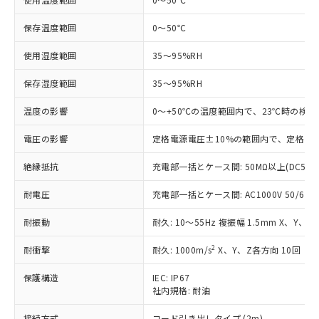
非含有に対応した製品が提供可能な商品で
す。
保存温度範囲
0～50℃
対応予定：EU RoHS指令（10物質）の非含
ご利用条件
使用湿度範囲
35～95%RH
有に対応した製品に切り替える予定のある
商品です。
保存湿度範囲
35～95%RH
対応予定なし：EU RoHS指令（10物質）の
以下の条件をお読みいただき、同意のうえ
非含有に非対応の商品で、対応品を出す予
温度の影響
0～+50℃の温度範囲内で、23℃時の検出
ご利用ください。
定はありません。
調査・確認中：EU RoHS指令（10物質）の
本サービスは、当社制御機器事業取扱
電圧の影響
定格電源電圧±10%の範囲内で、定格電源
※1 中国RoHS○×表
非含有の対応状況を調査中または確認中の
商品の当社在庫状況および標準価格
商品です。
絶縁抵抗
充電部一括とケース間: 50MΩ以上(DC500
(税抜)を提供させていただくもので
「○」：最大均質材料含有率が中国RoHSの
非該当品：ライセンス料など無形物で、有
す。
基準値以下であることを示します。
害物質有無と関係のない商品です。
耐電圧
充電部一括とケース間: AC1000V 50/60Hz
当社制御機器事業取扱商品の中には、
「×」：最大均質材料含有率が中国RoHSの
仕入先様の事情により、非含有部品として
本サービスの対象外となる商品もある
基準値を超えていることを示します。
いたものが、含有品と判明した場合などや
耐振動
耐久: 10～55Hz 複振幅 1.5mm X、Y、Z
当社は、これら貴社製品のうち、外国
ことをご了承ください。
「－」：未確認です。当社販売部門へお問
むを得ず変更することがあります。
為替および外国貿易法に定める商品
在庫状況および標準価格照会結果は、
い合わせください。
2
耐衝撃
耐久: 1000m/s
X、Y、Z各方向 10回
（以下｢規制貨物等」という）を輸出
記載している更新日時点での社内デー
*EU RoHS指令（10物質）：
または国外への提供する場合は、日本
記
タに基づき作成されるものであり、閲
説明
鉛(Pb) 1000ppm以下、 水銀(Hg) 1000ppm以下、 カド
保護構造
IEC: IP67
*中国RoHS10物質の基準値 (GB/T26572)：
国政府の輸出許可(または役務取引許
号
覧された時点での実際の在庫および標
ミウム(Cd) 100ppm以下、
Pb(鉛) :1000ppm、 Hg(水銀) : 1000ppm、 Cd(カドミウ
社内規格: 耐油
可)を取得するなどの必要な手続きを
六価クロム(Cr(Ⅵ)) 1000ppm以下、ポリ臭化ビフェニル
ム) : 100ppm、
準価格とは異なる場合があることをご
類(PBB) 1000ppm以下、ポリ臭化ジフェニルエーテル類
Cr(Ⅵ)(六価クロム) : 1000ppm、 PBBs(ポリ臭化ビフェ
とります。
了承ください。
接続方式
コード引き出しタイプ (2m)