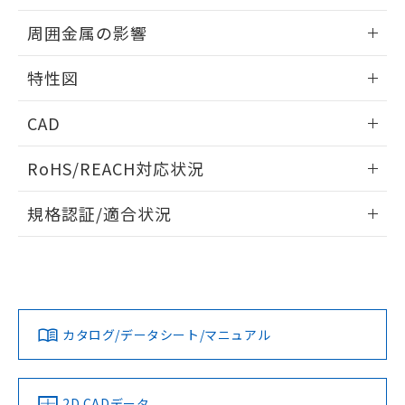
51物質の非含有証明書（当社基準）
の共同利用に関して"
の「1.共同利
出力段回路図
情報更新：2024/02/05
※本証明書は発行日時点で非含有を証明す
周囲金属の影響
用者の範囲」に記載されている法人を
るもので、過去に遡って非含有を証明する
指します。
相互干渉
ものではありません。
情報更新：2024/02/05
特性図
また、RoHS指令のフタル酸エステル類４
物質の対応では、対応完了までの期間は出
周囲金属の影響
情報更新：2024/02/05
荷製品に未対応品が混在することから備考
CAD
欄に対応日を記載しておりました。
検出物体の大きさと材質による影響
ログイン/会員登録いただくと、CADデータをダウンロー
既に当社にて対応品への在庫切替を完了
RoHS/REACH対応状況
ドすることができます。
していることから、特段のことがない限
A: 30mm以上、B: 20mm以上
り、2022年1月12日より割愛しておりま
情報更新：2026/7/29
規格認証/適合状況
す。
鉄材
ログイン/会員登録
EU RoHS
注意事項・凡例
l: 0mm以上、φd: 12mm以上、D: 0mm以上、m: 8mm以
UL認証
CSA認証
CEマーキング
上、n: 18mm以上
タイムチャート
アルミ材
No
No
Yes
対応状況
対応予定月
※1
※2
l: 2mm以上、φd: 25mm以上、D: 2mm以上、m: 8mm以
ダウンロードデータをご利用いただく前に、以下を必ずお読
上、n: 36mm以上
みください。
カタログ/データシート/マニュアル
対応済み
ソフトウェアの使用条件
LR型式承認
DNV型式承認
BV型式承認
KR型式承
（イギリス
（ノルウェー
（フランス
（韓国
船舶規格）
船舶規格）
船舶規格）
船舶規格
中国 RoHS
注意事項・凡例
2D CADデータ