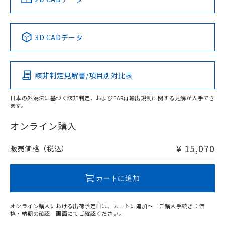
No
No
No
No
中国 RoHS表
※1 ※2
3D CADデータ
この製品の規格認証/適合状況ページへ
Pb
Hg
Cd
Cr(VI)
その他の認証はこちらのページからご検索ください
検出領域
該非判定見解書/項目別対比表
X
O
O
O
日本の外為法に基づく該非判定、およびEAR再輸出規制に関する見解が入手でき
ます。
"対応済み"や非含有の記載がされた商品であっても、流通
在庫等で未対応品が混在する可能性があります。
オンライン購入
非含有品が必要な際は、弊社営業部門もしくは販売店へお
問い合わせください。
¥ 15,070
販売価格（税込）
この製品のRoHS/REACH対応状況ページへ
カートに追加
オンライン購入における出荷予定日は、カートに追加～「ご購入手続き：価
格・納期の確認」画面にてご確認ください。