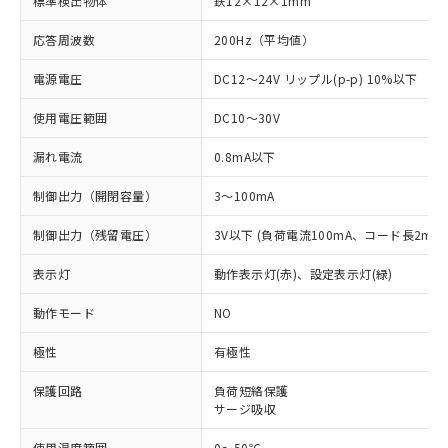
標準検出物体
鉄12×12×1mm
応答周波数
200Hz（平均値）
電源電圧
DC12～24V リップル(p-p) 10%以下
使用電圧範囲
DC10～30V
漏れ電流
0.8mA以下
制御出力（開閉容量）
3～100mA
制御出力（残留電圧）
3V以下 (負荷電流100mA、コード長2m時
表示灯
動作表示灯(赤)、設定表示灯(緑)
動作モード
NO
極性
有極性
保護回路
負荷短絡保護
※1 対応状況
サージ吸収
対応済み：EU RoHS指令（10物質）の
使用温度範囲
0～50℃