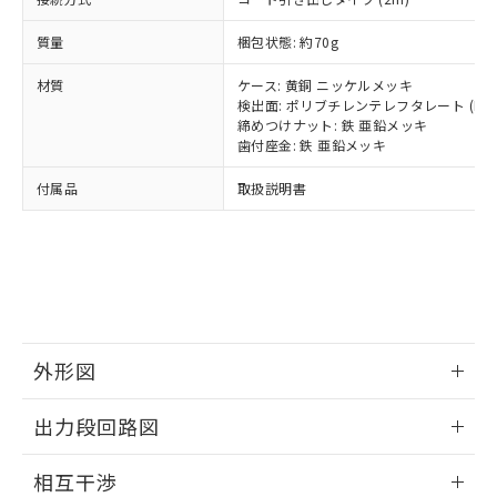
(PBDE) 1000ppm以下、フタル酸ビス(2-エチルヘキシ
○
一定数以上の在庫あり
ニル類) : 1000ppm、 PBDEs(ポリ臭化ジフェニルエーテ
当社は規制貨物を破棄する場合は、完
ル) (DEHP)(別名：DOP) 1000ppm以下、フタル酸ブチ
正式な納期状況および標準価格はお客
ル類) : 1000ppm、
ルベンジル（BBP） 1000ppm以下、フタル酸ジブチル
全に破砕するなど、違法に輸出されな
DBP(フタル酸ジブチル) : 1000ppm、 DIBP(フタル酸ジ
質量
梱包状態: 約70g
様のお取引先、またはお客様担当のオ
（DBP） 1000ppm以下、フタル酸ジイソブチル
イソブチル) : 1000ppm、 BBP(フタル酸ブチルベンジ
△
一定数には満たないが在庫あり
いよう必要な手段を講じます。
ムロン制御機器販売店・当社販売員に
(DIBP) 1000ppm以下
ル) : 1000ppm、
当社は貴社製品を、核兵器、ミサイ
但し、RoHS指令で産業用監視および制御機器に対する
材質
ケース: 黄銅 ニッケルメッキ
DEHP(フタル酸ビス(2-エチルヘキシル)) : 1000ppm
ご相談ください。
適用除外項目は除く。
検出面: ポリブチレンテレフタレート (PBT
ル、化学兵器、生物兵器またはその他
－
在庫なし(最新の在庫状況につ
オムロン制御機器販売店や当社販売拠
フタル酸エステル類の４物質については閾値を超える意
締めつけナット: 鉄 亜鉛メッキ
武器並びにこれらの製造装置等に一切
いては、お客様のお取引先、ま
図的な使用がないことを確認しています。
点は「
販売ネットワーク
」をご確認
歯付座金: 鉄 亜鉛メッキ
※2 環境保護使用期限
使用いたしません。
たはお客様担当のオムロン制御
ください。
当社は、貴社製品を第三者に販売する
機器販売店・当社販売員にご確
在庫状況および標準価格結果を当社の
付属品
取扱説明書
※2 対応予定月
「ｅ」：有害物質（10物質）のすべてが基
場合は、上記1、2および3の内容を当
認ください)
事前の承諾なく第三者に漏洩または開
準値以下であることを示します。
該第三者に通知します。また当社は、
示しないようお願いします。
部品在庫の切り替え状況などにより、予定
「10」：通常の使用状況下において有害物
販売先および販売に係わる関係者が違
マイパーツ機能（部品リスト作成サー
空
受注生産機種、また在庫状況の
月が前後することがあります。
質が外部に漏えいし、環境に深刻な影響を
法に輸出するおそれがある場合は、取
ビス）をご利用いただくには、I-Web
白
情報を公開していない機種
及ぼさない年数を意味します。
り引きをいたしません。
メンバーズにご登録されている必要が
「－」：未確認です。当社販売部門へお問
あります。
い合わせください。
お客様が当ウェブサイト上で当社にご
※3 非含有証明書ダウンロード
外形図
登録された部品リストについて、当社
および当社の共同利用者が、当社の製
下記の非含有証明書をダウンロードするこ
情報更新：2024/02/05
品・サービスに関するお客様との取
出力段回路図
とができます。
合意する
キャンセル
引・商談に必要な範囲で利用すること
外形図
をご了承ください。
情報更新：2024/02/05
相互干渉
EU RoHS指令（10物質）の非含有証明書
※当社の共同利用者とは、
"個人情報