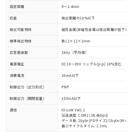
設定距離
0～2.4mm
応差
検出距離の10%以下
検出可能物体
磁性金属(非磁性金属は検出距離が低下しま
標準検出物体
鉄12×12×1mm
応答周波数
1kHz（平均値）
電源電圧
DC10～30V リップル(p-p) 10%含む
消費電流
20mA以下
制御出力（出力形式）
PNP
制御出力（開閉容量）
100mA以下
通信
IO-Link Ver1.1
伝送速度: COM2 (38.4kbps)
データ長: 2byte (PDサイズ)/1byte (M-sequ
最小サイクルタイム: 2.3ms