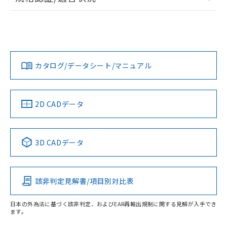
ログイン/会員登録
EU RoHS
注意事項・凡例
l: 0mm以上、φd: 12mm以上、D: 0mm以上、m: 8mm以
UL認証
CSA認証
CEマーキング
上、n: 18mm以上
No
No
Yes
対応状況
対応予定月
※1
※2
ダウンロードデータをご利用いただく前に、以下を必ずお読
みください。
カタログ/データシート/マニュアル
対応済み
ソフトウェアの使用条件
タイムチャート
LR型式承認
DNV型式承認
BV型式承認
KR型式承
（イギリス
（ノルウェー
（フランス
（韓国
船舶規格）
船舶規格）
船舶規格）
船舶規格
中国 RoHS
注意事項・凡例
2D CADデータ
No
No
No
No
中国 RoHS表
※1 ※2
3D CADデータ
検出領域
この製品の規格認証/適合状況ページへ
Pb
Hg
Cd
Cr(VI)
その他の認証はこちらのページからご検索ください
該非判定見解書/項目別対比表
X
O
O
O
日本の外為法に基づく該非判定、およびEAR再輸出規制に関する見解が入手でき
ます。
"対応済み"や非含有の記載がされた商品であっても、流通