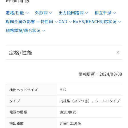
定格/性能
外形図
出力段回路図
相互干渉
周囲金属の影響
特性図
CAD
RoHS/REACH対応状況
規格認証/適合状況
定格/性能
情報更新：2024/08/08
検出ヘッドサイズ
M12
タイプ
円柱型（ネジつき）、シールドタイプ
電源の種類
直流3線式
検出距離
3mm ±10%