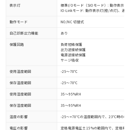
表示灯
標準I/Oモード（SIOモード）: 動作表示灯
IO-Linkモード: 動作表示灯(橙/点灯)、通信
※1 対応状況
動作モード
NO/NC 切替式
対応済み：EU RoHS指令（10物質）の
自己診断出力機能
あり
非含有に対応した製品が提供可能な商品で
す。
保護回路
負荷短絡保護
対応予定：EU RoHS指令（10物質）の非含
出力逆接続保護
ご利用条件
有に対応した製品に切り替える予定のある
電源逆接続保護
商品です。
サージ吸収
対応予定なし：EU RoHS指令（10物質）の
以下の条件をお読みいただき、同意のうえ
非含有に非対応の商品で、対応品を出す予
使用温度範囲
-25～70℃
ご利用ください。
定はありません。
保存温度範囲
-25～70℃
調査・確認中：EU RoHS指令（10物質）の
本サービスは、当社制御機器事業取扱
※1 中国RoHS○×表
非含有の対応状況を調査中または確認中の
商品の当社在庫状況および標準価格
使用湿度範囲
35～95%RH
商品です。
(税抜)を提供させていただくもので
「○」：最大均質材料含有率が中国RoHSの
非該当品：ライセンス料など無形物で、有
す。
保存湿度範囲
35～95%RH
基準値以下であることを示します。
害物質有無と関係のない商品です。
当社制御機器事業取扱商品の中には、
「×」：最大均質材料含有率が中国RoHSの
仕入先様の事情により、非含有部品として
温度の影響
本サービスの対象外となる商品もある
-25～+70℃の温度範囲内で、23℃時の検
基準値を超えていることを示します。
いたものが、含有品と判明した場合などや
当社は、これら貴社製品のうち、外国
ことをご了承ください。
「－」：未確認です。当社販売部門へお問
むを得ず変更することがあります。
為替および外国貿易法に定める商品
電圧の影響
定格電源電圧±15%の範囲内で、定格電
在庫状況および標準価格照会結果は、