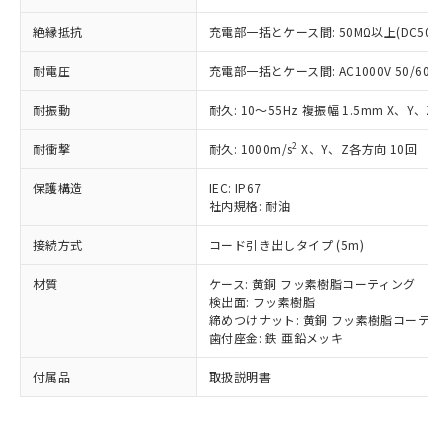
い合わせください。
（以下｢規制貨物等」という）を輸出
記載している更新日時点での社内デー
*EU RoHS指令（10物質）：
絶縁抵抗
または国外への提供する場合は、日本
充電部一括とケース間: 50MΩ以上(DC500
記
タに基づき作成されるものであり、閲
説明
鉛(Pb) 1000ppm以下、 水銀(Hg) 1000ppm以下、 カド
*中国RoHS10物質の基準値 (GB/T26572)：
国政府の輸出許可(または役務取引許
号
覧された時点での実際の在庫および標
ミウム(Cd) 100ppm以下、
Pb(鉛) :1000ppm、 Hg(水銀) : 1000ppm、 Cd(カドミウ
耐電圧
充電部一括とケース間: AC1000V 50/60Hz 
可)を取得するなどの必要な手続きを
六価クロム(Cr(Ⅵ)) 1000ppm以下、ポリ臭化ビフェニル
ム) : 100ppm、
準価格とは異なる場合があることをご
類(PBB) 1000ppm以下、ポリ臭化ジフェニルエーテル類
Cr(Ⅵ)(六価クロム) : 1000ppm、 PBBs(ポリ臭化ビフェ
とります。
了承ください。
(PBDE) 1000ppm以下、フタル酸ビス(2-エチルヘキシ
○
一定数以上の在庫あり
ニル類) : 1000ppm、 PBDEs(ポリ臭化ジフェニルエーテ
耐振動
耐久: 10～55Hz 複振幅 1.5mm X、Y、Z各
当社は規制貨物を破棄する場合は、完
ル) (DEHP)(別名：DOP) 1000ppm以下、フタル酸ブチ
正式な納期状況および標準価格はお客
ル類) : 1000ppm、
ルベンジル（BBP） 1000ppm以下、フタル酸ジブチル
全に破砕するなど、違法に輸出されな
DBP(フタル酸ジブチル) : 1000ppm、 DIBP(フタル酸ジ
様のお取引先、またはお客様担当のオ
2
耐衝撃
耐久: 1000m/s
X、Y、Z各方向 10回
（DBP） 1000ppm以下、フタル酸ジイソブチル
イソブチル) : 1000ppm、 BBP(フタル酸ブチルベンジ
△
一定数には満たないが在庫あり
いよう必要な手段を講じます。
ムロン制御機器販売店・当社販売員に
(DIBP) 1000ppm以下
ル) : 1000ppm、
当社は貴社製品を、核兵器、ミサイ
但し、RoHS指令で産業用監視および制御機器に対する
DEHP(フタル酸ビス(2-エチルヘキシル)) : 1000ppm
ご相談ください。
保護構造
IEC: IP67
適用除外項目は除く。
ル、化学兵器、生物兵器またはその他
－
在庫なし(最新の在庫状況につ
オムロン制御機器販売店や当社販売拠
社内規格: 耐油
フタル酸エステル類の４物質については閾値を超える意
武器並びにこれらの製造装置等に一切
いては、お客様のお取引先、ま
図的な使用がないことを確認しています。
点は「
販売ネットワーク
」をご確認
※2 環境保護使用期限
使用いたしません。
接続方式
たはお客様担当のオムロン制御
コード引き出しタイプ (5m)
ください。
当社は、貴社製品を第三者に販売する
機器販売店・当社販売員にご確
在庫状況および標準価格結果を当社の
※2 対応予定月
「ｅ」：有害物質（10物質）のすべてが基
材質
場合は、上記1、2および3の内容を当
ケース: 黄銅 フッ素樹脂コーティング
認ください)
事前の承諾なく第三者に漏洩または開
準値以下であることを示します。
検出面: フッ素樹脂
該第三者に通知します。また当社は、
示しないようお願いします。
締めつけナット: 黄銅 フッ素樹脂コーティ
部品在庫の切り替え状況などにより、予定
「10」：通常の使用状況下において有害物
販売先および販売に係わる関係者が違
マイパーツ機能（部品リスト作成サー
空
受注生産機種、また在庫状況の
歯付座金: 鉄 亜鉛メッキ
月が前後することがあります。
質が外部に漏えいし、環境に深刻な影響を
法に輸出するおそれがある場合は、取
ビス）をご利用いただくには、I-Web
白
情報を公開していない機種
及ぼさない年数を意味します。
り引きをいたしません。
メンバーズにご登録されている必要が
付属品
取扱説明書
「－」：未確認です。当社販売部門へお問
あります。
い合わせください。
お客様が当ウェブサイト上で当社にご
※3 非含有証明書ダウンロード
登録された部品リストについて、当社