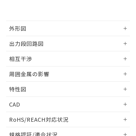
および当社の共同利用者が、当社の製
下記の非含有証明書をダウンロードするこ
品・サービスに関するお客様との取
とができます。
合意する
キャンセル
引・商談に必要な範囲で利用すること
をご了承ください。
EU RoHS指令（10物質）の非含有証明書
外形図
※当社の共同利用者とは、
"個人情報
51物質の非含有証明書（当社基準）
の共同利用に関して"
の「1.共同利
※本証明書は発行日時点で非含有を証明す
情報更新：2024/08/08
用者の範囲」に記載されている法人を
出力段回路図
るもので、過去に遡って非含有を証明する
指します。
ものではありません。
外形図
情報更新：2024/08/08
相互干渉
また、RoHS指令のフタル酸エステル類４
物質の対応では、対応完了までの期間は出
出力段回路図
情報更新：2024/08/08
荷製品に未対応品が混在することから備考
周囲金属の影響
欄に対応日を記載しておりました。
相互干渉
既に当社にて対応品への在庫切替を完了
情報更新：2024/08/08
特性図
していることから、特段のことがない限
り、2022年1月12日より割愛しておりま
周囲金属の影響
情報更新：2024/08/08
す。
CAD
検出物体の大きさと材質による影響
ログイン/会員登録いただくと、CADデータをダウンロー
RoHS/REACH対応状況
ドすることができます。
A: 30mm以上、B: 20mm以上
情報更新：2026/7/29
規格認証/適合状況