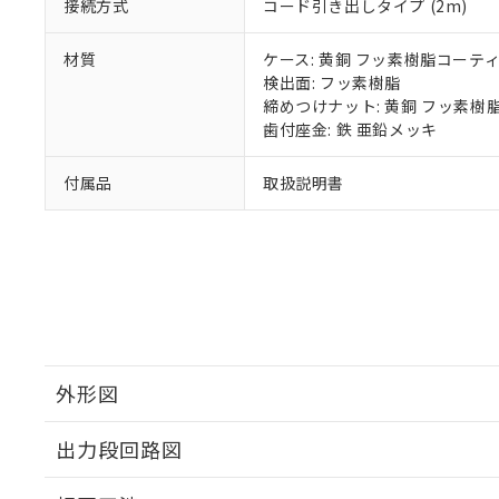
接続方式
コード引き出しタイプ (2m)
材質
ケース: 黄銅 フッ素樹脂コーテ
検出面: フッ素樹脂
締めつけナット: 黄銅 フッ素樹
歯付座金: 鉄 亜鉛メッキ
付属品
取扱説明書
外形図
出力段回路図
外形図