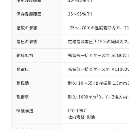
使用湿度範囲
35～95%RH
白
が、当社の製
さい。
下記の非含有証明
保存湿度範囲
35～95%RH
※当社の共同
いる法人を指
EU RoHS指令（
51物質の非含有証
温度の影響
-25～+70℃の温度範囲内で、
※本証明書は発行
また、RoHS指
電圧の影響
定格電源電圧±15%の範囲内で
混在することから
既に当社にて対応
絶縁抵抗
充電部一括とケース間: 50MΩ以上
り割愛しておりま
耐電圧
充電部一括とケース間: AC1000V 5
耐振動
耐久: 10～55Hz 複振幅 1.5mm
2
耐衝撃
耐久: 1000m/s
X、Y、Z各方向 
保護構造
IEC: IP67
社内規格: 耐油