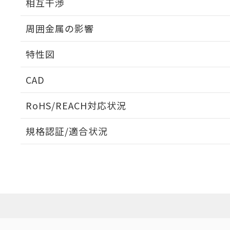
相互干渉
出力段回路図
周囲金属の影響
相互干渉
特性図
周囲金属の影響
CAD
検出物体の大きさと材質による影響
ログイン/会員登録いただくと、CADデータをダウンロ
RoHS/REACH対応状況
規格認証/適合状況
A: 30mm以上、B: 20mm以上
EU RoHS
注意事項・凡例
UL認証
CSA認証
CEマーキング
ダウンロードデータをご利用いただく前に、以下を必ずお読
l: 0mm以上、φd: 12mm以上、D: 0mm以上、m: 8mm以上
No
No
Yes
対応状況
対応予定月
※1
※2
ソフトウェアの使用条件
対応済み
LR型式承認
DNV型式承認
BV型式承認
KR