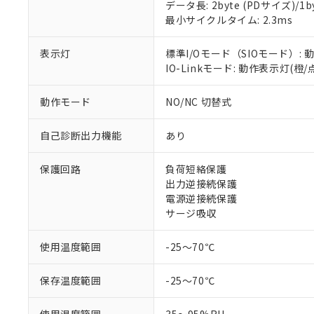
データ長: 2byte (PDサイズ)/1byt
対応予定：EU R
最小サイクルタイム: 2.3ms
対応予定なし：EU
調査・確認中：EU
ご利用条件
表示灯
標準I/Oモード（SIOモード）: 
非該当品：ライセ
※1 中国RoHS
IO-Linkモード: 動作表示灯(橙
仕入先様の事情に
があります。
以下の条件をお読
「○」：最大均質
動作モード
NO/NC 切替式
「×」：最大均質
本サービスは
当社は、これ
*EU RoHS指令（10物
「－」：未確認で
鉛(Pb) 1000ppm以下、
くものです。
う）を輸出ま
自己診断出力機能
あり
記
説明
六価クロム(Cr(Ⅵ)) 1
当社制御機器
などの必要な
フタル酸ビス(2-エチルヘ
号
*中国RoHS10物質の基準値 
ル（DBP） 1000ppm
在庫状況およ
当社は規制貨
Pb(鉛) :1000ppm、 Hg
但し、RoHS指令で産
保護回路
負荷短絡保護
のであり、閲
ます。
Cr(Ⅵ)(六価クロム) : 
フタル酸エステル類の４
出力逆接続保護
○
一定数以
DBP(フタル酸ジブチル) :
い。
当社は貴社製
DEHP(フタル酸ビス(2-エ
電源逆接続保護
正式な納期状
置等に一切使
サージ吸収
当社販売員に
※2 対応予定月
△
一定数に
当社は、貴社
オムロン制御
また当社は、
※2 環境保護使
在庫状況およ
使用温度範囲
-25～70℃
部品在庫の切り替
たしません。
－
在庫なし
す。
「ｅ」：有害物質
機器販売
マイパーツ機
「10」：通常の
保存温度範囲
-25～70℃
ている必要が
味します。
空
受注生産
お客様が当ウ
※3 非含有証明
「－」：未確認で