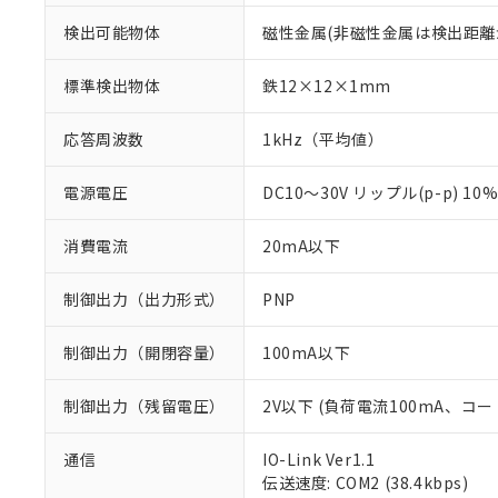
検出可能物体
磁性金属(非磁性金属は検出距離
標準検出物体
鉄12×12×1mm
応答周波数
1kHz（平均値）
電源電圧
DC10～30V リップル(p-p) 10
消費電流
20mA以下
制御出力（出力形式）
PNP
制御出力（開閉容量）
100mA以下
制御出力（残留電圧）
2V以下 (負荷電流100mA、コー
※1 対応状況
通信
IO-Link Ver1.1
伝送速度: COM2 (38.4kbps)
対応済み：EU