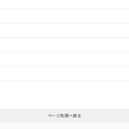
情報更新：2
情報更新：2
情報更新：2
ードすることができます。
情報更新：
ログイン/会員登録
CCC認証
電波法
みください。
、n: 18mm以上
N/A
N/A
非含有証明書
※3
ページ先頭へ戻る
ダウンロードはこちら
型式承認
NK型式承認
ABS型式承認