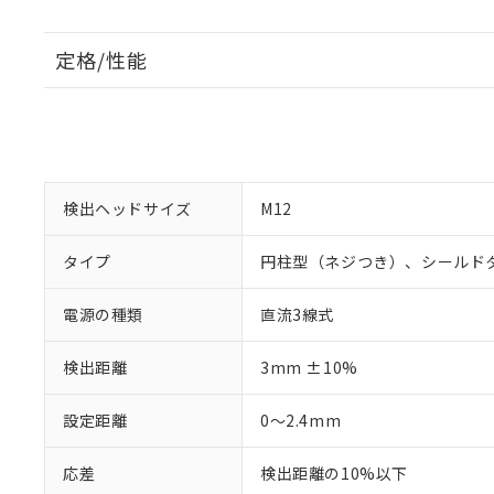
定格/性能
検出ヘッドサイズ
M12
タイプ
円柱型（ネジつき）、シールド
電源の種類
直流3線式
検出距離
3mm ±10%
設定距離
0～2.4mm
応差
検出距離の10%以下