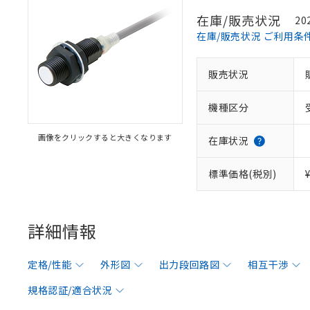
在庫/販売状況
20
在庫/販売状況 ご利用条
販売状況
機種区分
画像をクリックすると大きくなります
在庫状況
標準価格(税別)
詳細情報
定格/性能
外形図
出力段回路図
相互干渉
規格認証/適合状況