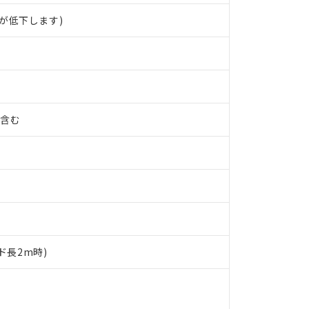
が低下します)
%含む
ド長2m時)
 RoHS指令（10物質）の非含有に対応した製品が提供可能な商品です