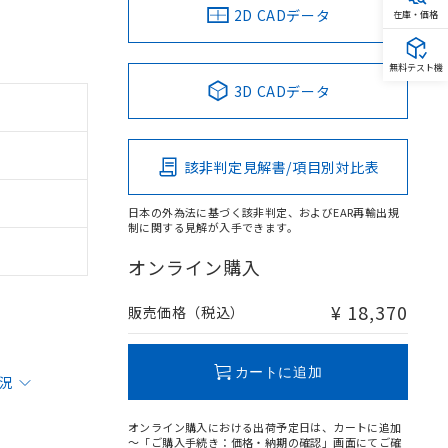
2D CADデータ
在庫・価格
無料テスト機
3D CADデータ
該非判定見解書/項目別対比表
日本の外為法に基づく該非判定、およびEAR再輸出規
制に関する見解が入手できます。
オンライン購入
¥ 18,370
販売価格（税込）
カートに追加
状況
オンライン購入における出荷予定日は、カートに追加
～「ご購入手続き：価格・納期の確認」画面にてご確