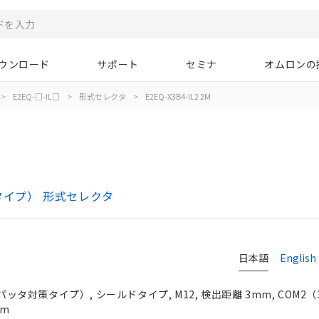
ウンロード
サポート
セミナ
オムロンの
>
E2EQ-□-IL□
>
形式セレクタ
>
E2EQ-X3B4-IL2 2M
対策タイプ） 形式セレクタ
日本語
English
パッタ対策タイプ）, シールドタイプ, M12, 検出距離 3mm, COM2（38
2m