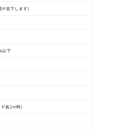
離が低下します)
0%以下
 RoHS指令（10物質）の非含有に対応した製品が提供可能な商品です
oHS指令（10物質）の非含有に対応した製品に切り替える予定のある
ード長2m時)
 RoHS指令（10物質）の非含有に非対応の商品で、対応品を出す予
 RoHS指令（10物質）の非含有の対応状況を調査中または確認中の
ンス料など無形物で、有害物質有無と関係のない商品です。
○×表
より、非含有部品としていたものが、含有品と判明した場合などやむ