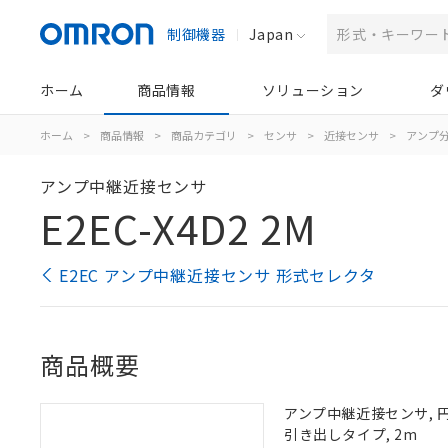
制御機器
Japan
ホーム
商品情報
ソリューション
ダ
ホーム
>
商品情報
>
商品カテゴリ
>
センサ
>
近接センサ
>
アンプ分
アンプ中継近接センサ
E2EC-X4D2 2M
E2EC アンプ中継近接センサ 形式セレクタ
商品概要
アンプ中継近接センサ, 円柱
引き出しタイプ, 2m