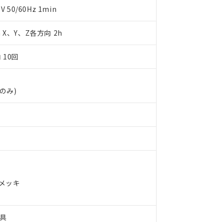
日時点で非含有を証明するもので、過去に遡って非含有を証明するも
50/60Hz 1min
令のフタル酸エステル類４物質の対応では、対応完了までの期間は出
備考欄に対応日を記載しておりました。
m X、Y、Z各方向 2h
品への在庫切替を完了していることから、特段のことがない限り、20
す。
 10回
のみ)
ルメッキ
具