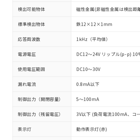
検出可能物体
磁性金属(非磁性金属は検出距
標準検出物体
鉄12×12×1mm
応答周波数
1kHz（平均値）
電源電圧
DC12～24V リップル(p-p) 1
使用電圧範囲
DC10～30V
漏れ電流
0.8mA以下
※1 対応状況
制御出力（開閉容量）
5～100mA
対応済み：EU
対応予定：EU R
制御出力（残留電圧）
3V以下 (負荷電流100mA、コ
対応予定なし：EU
調査・確認中：EU
ご利用条件
表示灯
動作表示灯(赤)
非該当品：ライセ
※1 中国RoHS
仕入先様の事情に