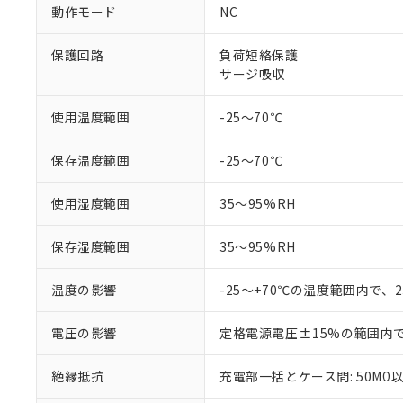
があります。
以下の条件をお読
動作モード
NC
「○」：最大均質
「×」：最大均質
本サービスは
当社は、これ
*EU RoHS指令（10物
保護回路
負荷短絡保護
「－」：未確認で
鉛(Pb) 1000ppm以下、
くものです。
う）を輸出ま
記
説明
サージ吸収
六価クロム(Cr(Ⅵ)) 1
当社制御機器
などの必要な
フタル酸ビス(2-エチルヘ
号
*中国RoHS10物質の基準値 
ル（DBP） 1000ppm
在庫状況およ
当社は規制貨
Pb(鉛) :1000ppm、 Hg
但し、RoHS指令で産
使用温度範囲
-25～70℃
のであり、閲
ます。
Cr(Ⅵ)(六価クロム) : 
フタル酸エステル類の４
○
一定数以
DBP(フタル酸ジブチル) :
い。
当社は貴社製
DEHP(フタル酸ビス(2-エ
正式な納期状
置等に一切使
保存温度範囲
-25～70℃
当社販売員に
※2 対応予定月
△
一定数に
当社は、貴社
オムロン制御
また当社は、
※2 環境保護使
使用湿度範囲
35～95%RH
在庫状況およ
部品在庫の切り替
たしません。
－
在庫なし
す。
「ｅ」：有害物質
機器販売
保存湿度範囲
35～95%RH
マイパーツ機
「10」：通常の
ている必要が
味します。
空
受注生産
温度の影響
-25～+70℃の温度範囲内で、
お客様が当ウ
※3 非含有証明
「－」：未確認で
白
が、当社の製
さい。
下記の非含有証明
電圧の影響
定格電源電圧±15%の範囲内
※当社の共同
いる法人を指
EU RoHS指令（
絶縁抵抗
充電部一括とケース間: 50MΩ以
51物質の非含有証