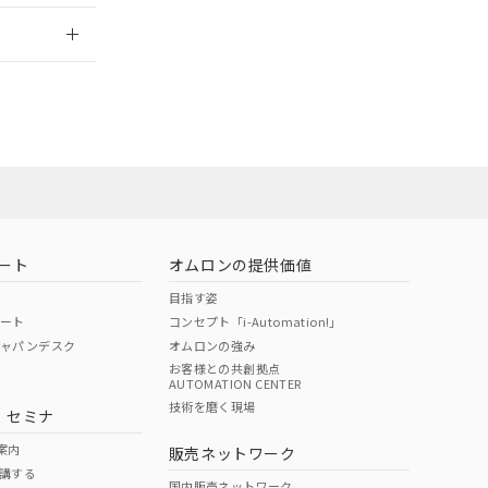
2026/7/29
ート
オムロンの提供価値
目指す姿
ポート
コンセプト「i-Automation!」
ジャパンデスク
オムロンの強み
お客様との共創拠点
AUTOMATION CENTER
DIBP
BBP
DEHP
環境保護
技術を磨く現場
・セミナ
状況ページへ
使用期限
検索ください
案内
販売ネットワーク
講する
O
O
O
10
国内販売ネットワーク