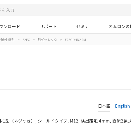
ウンロード
サポート
セミナ
オムロンの
離/中継形
>
E2EC
>
形式セレクタ
>
E2EC-X4D2 2M
日本語
English
型（ネジつき）, シールドタイプ, M12, 検出距離 4mm, 直流2線式,