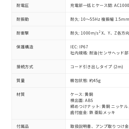
※本証明書は発行
耐電圧
充電部一括とケース間: AC1000V 
また、RoHS指
混在することから
耐振動
耐久: 10～55Hz 複振幅 1.5m
既に当社にて対応
り割愛しておりま
2
耐衝撃
耐久: 1000m/s
X、Y、Z各方向
保護構造
IEC: IP67
社内規格: 耐油(センサヘッド部
接続方式
コード引き出しタイプ (2m)
質量
梱包状態: 約45g
材質
ケース: 黄銅
検出面: ABS
締めつけナット: 黄銅 ニッケ
歯付座金: 鉄 亜鉛メッキ
付属品
取扱説明書、アンプ取りつけ金