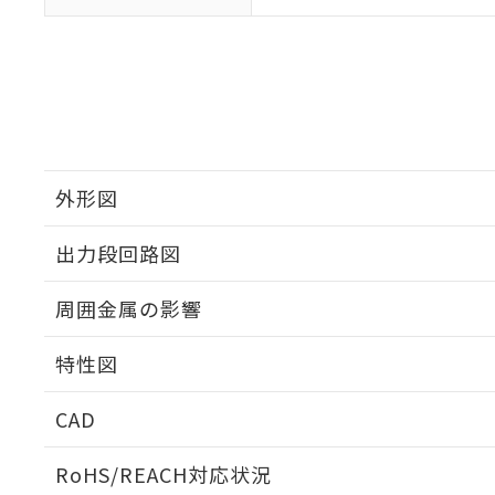
外形図
出力段回路図
外形図
周囲金属の影響
出力段回路図
特性図
周囲金属の影響
CAD
検出領域
ログイン/会員登録いただくと、CADデータをダウンロ
RoHS/REACH対応状況