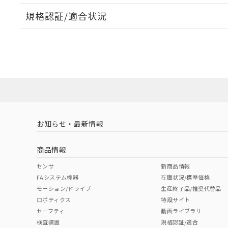
規格認証/適合状況
EU RoHS
注意事項・凡例
UL認証
CSA認証
CEマーキング
ダウンロードデータをご利用いただく前に、以下を必ずお読
l: 0mm以上、φd: 12mm以上、D: 0mm以上、m: 12mm以上
No
No
Yes
タイムチャート
対応状況
対応予定月
※1
※2
ソフトウェアの使用条件
対応済み
LR型式承認
DNV型式承認
BV型式承認
KR
（イギリス
（ノルウェー
（フランス
（
お知らせ・最新情報
中国 RoHS
注意事項・凡例
船舶規格）
船舶規格）
船舶規格）
船
商品情報
No
No
No
No
中国 RoHS表
※1 ※2
センサ
新商品情報
FAシステム機器
在庫状況/標準価格
Pb
Hg
Cd
Cr(V
モーション/ドライブ
生産終了品/推奨代替品
ロボティクス
特設サイト
残留電圧特性
セーフティ
動画ライブラリ
検査装置
規格認証/適合
X
O
O
O