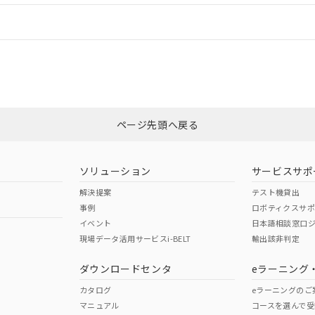
情報更新：
ログイン/会員登録
CCC認証
電波法
みください。
、n: 24mm以上
N/A
N/A
非含有証明書
※3
ページ先頭へ戻る
ダウンロードはこちら
型式承認
NK型式承認
ABS型式承認
韓国
（日本
（アメリカ
ソリューション
サービスサポ
舶規格）
船舶規格）
船舶規格）
解決提案
テスト機貸出
事例
ロボティクスサ
No
No
イベント
日本語相談窓口
現場データ活用サービスi-BELT
輸出該非判定
I)
PBBs
PBDEs
DBP
ダウンロードセンタ
eラーニング
この製品の規格認証/適合
その他の認証はこちらのページからご
カタログ
eラーニングのご
マニュアル
コースを選んで受
O
O
O