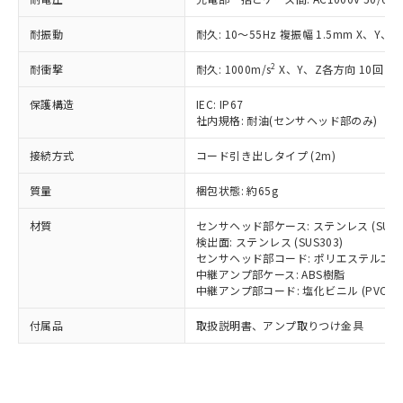
（以下｢規制貨物等」という）を輸出
記載している更新日時点での社内デー
*EU RoHS指令（10物質）：
または国外への提供する場合は、日本
記
タに基づき作成されるものであり、閲
説明
鉛(Pb) 1000ppm以下、 水銀(Hg) 1000ppm以下、 カド
耐振動
耐久: 10～55Hz 複振幅 1.5mm X、Y、
*中国RoHS10物質の基準値 (GB/T26572)：
国政府の輸出許可(または役務取引許
号
覧された時点での実際の在庫および標
ミウム(Cd) 100ppm以下、
Pb(鉛) :1000ppm、 Hg(水銀) : 1000ppm、 Cd(カドミウ
可)を取得するなどの必要な手続きを
六価クロム(Cr(Ⅵ)) 1000ppm以下、ポリ臭化ビフェニル
ム) : 100ppm、
準価格とは異なる場合があることをご
2
耐衝撃
耐久: 1000m/s
X、Y、Z各方向 10回
類(PBB) 1000ppm以下、ポリ臭化ジフェニルエーテル類
Cr(Ⅵ)(六価クロム) : 1000ppm、 PBBs(ポリ臭化ビフェ
とります。
了承ください。
(PBDE) 1000ppm以下、フタル酸ビス(2-エチルヘキシ
○
一定数以上の在庫あり
ニル類) : 1000ppm、 PBDEs(ポリ臭化ジフェニルエーテ
当社は規制貨物を破棄する場合は、完
ル) (DEHP)(別名：DOP) 1000ppm以下、フタル酸ブチ
正式な納期状況および標準価格はお客
ル類) : 1000ppm、
保護構造
IEC: IP67
ルベンジル（BBP） 1000ppm以下、フタル酸ジブチル
全に破砕するなど、違法に輸出されな
DBP(フタル酸ジブチル) : 1000ppm、 DIBP(フタル酸ジ
社内規格: 耐油(センサヘッド部のみ)
様のお取引先、またはお客様担当のオ
（DBP） 1000ppm以下、フタル酸ジイソブチル
イソブチル) : 1000ppm、 BBP(フタル酸ブチルベンジ
△
一定数には満たないが在庫あり
いよう必要な手段を講じます。
ムロン制御機器販売店・当社販売員に
(DIBP) 1000ppm以下
ル) : 1000ppm、
当社は貴社製品を、核兵器、ミサイ
但し、RoHS指令で産業用監視および制御機器に対する
接続方式
コード引き出しタイプ (2m)
DEHP(フタル酸ビス(2-エチルヘキシル)) : 1000ppm
ご相談ください。
適用除外項目は除く。
ル、化学兵器、生物兵器またはその他
－
在庫なし(最新の在庫状況につ
オムロン制御機器販売店や当社販売拠
フタル酸エステル類の４物質については閾値を超える意
質量
梱包状態: 約65g
武器並びにこれらの製造装置等に一切
いては、お客様のお取引先、ま
図的な使用がないことを確認しています。
点は「
販売ネットワーク
」をご確認
※2 環境保護使用期限
使用いたしません。
たはお客様担当のオムロン制御
ください。
材質
センサヘッド部ケース: ステンレス (SUS3
当社は、貴社製品を第三者に販売する
機器販売店・当社販売員にご確
在庫状況および標準価格結果を当社の
検出面: ステンレス (SUS303)
※2 対応予定月
「ｅ」：有害物質（10物質）のすべてが基
場合は、上記1、2および3の内容を当
認ください)
事前の承諾なく第三者に漏洩または開
センサヘッド部コード: ポリエステルエラスト
準値以下であることを示します。
該第三者に通知します。また当社は、
示しないようお願いします。
中継アンプ部ケース: ABS樹脂
部品在庫の切り替え状況などにより、予定
「10」：通常の使用状況下において有害物
販売先および販売に係わる関係者が違
中継アンプ部コード: 塩化ビニル (PVC)
マイパーツ機能（部品リスト作成サー
空
受注生産機種、また在庫状況の
月が前後することがあります。
質が外部に漏えいし、環境に深刻な影響を
法に輸出するおそれがある場合は、取
ビス）をご利用いただくには、I-Web
白
情報を公開していない機種
及ぼさない年数を意味します。
り引きをいたしません。
付属品
取扱説明書、アンプ取りつけ金具
メンバーズにご登録されている必要が
「－」：未確認です。当社販売部門へお問
あります。
い合わせください。
お客様が当ウェブサイト上で当社にご
※3 非含有証明書ダウンロード
登録された部品リストについて、当社