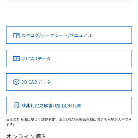
ログイン/会員登録
タイムチャート
EU RoHS
注意事項・凡例
鉄材
UL認証
CSA認証
CEマーキング
l: 0mm以上、φd: 8mm以上、D: 0mm以上、m: 6mm以上、
No
No
Yes
n: 30mm以上
対応状況
対応予定月
※1
※2
ダウンロードデータをご利用いただく前に、以下を必ずお読
アルミ材
みください。
l: 10mm以上、φd: 50mm以上、D: 10mm以上、m: 6mm以
カタログ/データシート/マニュアル
対応済み
ソフトウェアの使用条件
上、n: 50mm以上
LR型式承認
DNV型式承認
BV型式承認
KR型式承
（イギリス
（ノルウェー
（フランス
（韓国
船舶規格）
船舶規格）
船舶規格）
船舶規格
中国 RoHS
注意事項・凡例
2D CADデータ
No
No
No
No
中国 RoHS表
※1 ※2
3D CADデータ
この製品の規格認証/適合状況ページへ
Pb
Hg
Cd
Cr(VI)
その他の認証はこちらのページからご検索ください
検出領域
該非判定見解書/項目別対比表
X
O
O
O
日本の外為法に基づく該非判定、およびEAR再輸出規制に関する見解が入手でき
ます。
"対応済み"や非含有の記載がされた商品であっても、流通
在庫等で未対応品が混在する可能性があります。
オンライン購入