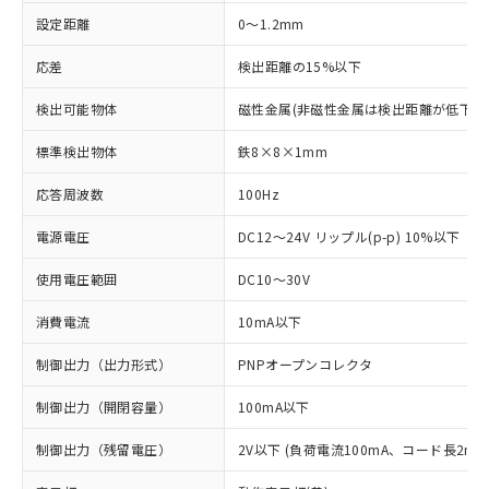
設定距離
0～1.2mm
応差
検出距離の15%以下
検出可能物体
磁性金属(非磁性金属は検出距離が低下し
標準検出物体
鉄8×8×1mm
応答周波数
100Hz
電源電圧
DC12～24V リップル(p-p) 10%以下
使用電圧範囲
DC10～30V
消費電流
10mA以下
制御出力（出力形式）
PNPオープンコレクタ
制御出力（開閉容量）
100mA以下
制御出力（残留電圧）
2V以下 (負荷電流100mA、コード長2m時