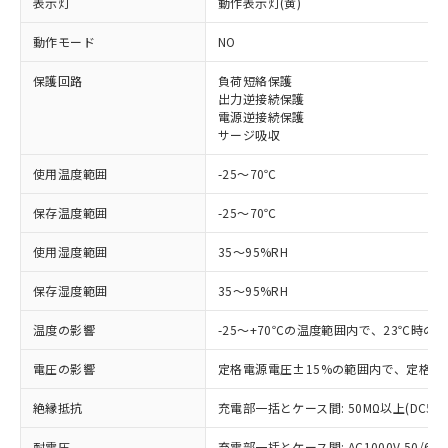
表示灯
動作表示灯(黄)
動作モード
NO
※1 対応状況
保護回路
負荷短絡保護
対応済み：EU RoHS指令（10物質）の
出力逆接続保護
非含有に対応した製品が提供可能な商品で
電源逆接続保護
す。
サージ吸収
対応予定：EU RoHS指令（10物質）の非含
ご利用条件
使用温度範囲
-25～70℃
有に対応した製品に切り替える予定のある
商品です。
保存温度範囲
-25～70℃
対応予定なし：EU RoHS指令（10物質）の
以下の条件をお読みいただき、同意のうえ
非含有に非対応の商品で、対応品を出す予
使用湿度範囲
35～95%RH
ご利用ください。
定はありません。
調査・確認中：EU RoHS指令（10物質）の
本サービスは、当社制御機器事業取扱
保存湿度範囲
35～95%RH
※1 中国RoHS○×表
非含有の対応状況を調査中または確認中の
商品の当社在庫状況および標準価格
商品です。
温度の影響
-25～+70℃の温度範囲内で、23℃時の
(税抜)を提供させていただくもので
「○」：最大均質材料含有率が中国RoHSの
非該当品：ライセンス料など無形物で、有
す。
基準値以下であることを示します。
害物質有無と関係のない商品です。
電圧の影響
定格電源電圧±15%の範囲内で、定格電
当社制御機器事業取扱商品の中には、
「×」：最大均質材料含有率が中国RoHSの
仕入先様の事情により、非含有部品として
本サービスの対象外となる商品もある
基準値を超えていることを示します。
いたものが、含有品と判明した場合などや
絶縁抵抗
充電部一括とケース間: 50MΩ以上(DC50
当社は、これら貴社製品のうち、外国
ことをご了承ください。
「－」：未確認です。当社販売部門へお問
むを得ず変更することがあります。
為替および外国貿易法に定める商品
在庫状況および標準価格照会結果は、
い合わせください。
耐電圧
充電部一括とケース間: AC1000V 50/60Hz