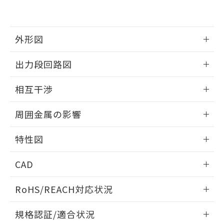
および当社の共同利用者が、当社の製
下記の非含有証明書をダウンロードするこ
品・サービスに関するお客様との取
とができます。
合意する
キャンセル
引・商談に必要な範囲で利用すること
をご了承ください。
外形図
EU RoHS指令（10物質）の非含有証明書
※当社の共同利用者とは、
"個人情報
51物質の非含有証明書（当社基準）
の共同利用に関して"
の「1.共同利
情報更新：2024/08/08
※本証明書は発行日時点で非含有を証明す
出力段回路図
用者の範囲」に記載されている法人を
るもので、過去に遡って非含有を証明する
指します。
外形図
ものではありません。
情報更新：2024/08/08
相互干渉
また、RoHS指令のフタル酸エステル類４
物質の対応では、対応完了までの期間は出
出力段回路図
情報更新：2024/08/08
周囲金属の影響
荷製品に未対応品が混在することから備考
欄に対応日を記載しておりました。
相互干渉
情報更新：2024/08/08
既に当社にて対応品への在庫切替を完了
特性図
していることから、特段のことがない限
周囲金属の影響
り、2022年1月12日より割愛しておりま
情報更新：2024/08/08
CAD
す。
検出物体の大きさと材質による影響
ログイン/会員登録いただくと、CADデータをダウンロー
A: 40mm以上、B: 30mm以上
RoHS/REACH対応状況
ドすることができます。
情報更新：2026/7/29
規格認証/適合状況