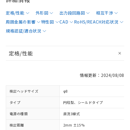
定格/性能
外形図
出力段回路図
相互干渉
周囲金属の影響
特性図
CAD
RoHS/REACH対応状況
規格認証/適合状況
定格/性能
情報更新：2024/08/08
検出ヘッドサイズ
φ8
タイプ
円柱型、シールドタイプ
電源の種類
直流3線式
検出距離
2mm ±15%