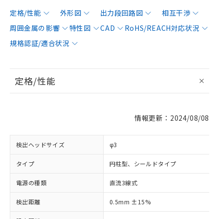
定格/性能
外形図
出力段回路図
相互干渉
周囲金属の影響
特性図
CAD
RoHS/REACH対応状況
規格認証/適合状況
定格/性能
情報更新：2024/08/08
検出ヘッドサイズ
φ3
タイプ
円柱型、シールドタイプ
電源の種類
直流3線式
検出距離
0.5mm ±15%