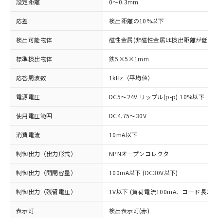
設定距離
0～0.3mm
応差
検出距離の10%以下
検出可能物体
磁性金属(非磁性金属は検出距離が低下し
標準検出物体
鉄5×5×1mm
応答周波数
1kHz（平均値）
電源電圧
DC5～24V リップル(p-p) 10%以下
使用電圧範囲
DC4.75～30V
消費電流
10mA以下
制御出力（出力形式）
NPNオープンコレクタ
制御出力（開閉容量）
100mA以下 (DC30V以下)
制御出力（残留電圧）
1V以下 (負荷電流100mA、コード長2m
※1 対応状況
表示灯
検出表示灯(赤)