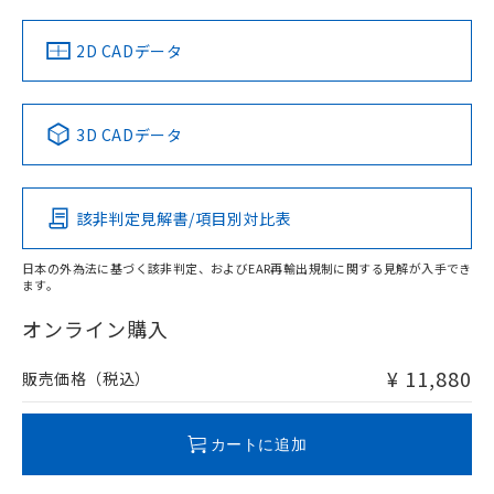
LR型式承認
DNV型式承認
BV型式承認
KR型式承
（イギリス
（ノルウェー
（フランス
（韓国
船舶規格）
船舶規格）
船舶規格）
船舶規格
中国 RoHS
注意事項・凡例
2D CADデータ
No
No
No
No
中国 RoHS表
※1 ※2
3D CADデータ
検出領域
この製品の規格認証/適合状況ページへ
Pb
Hg
Cd
Cr(VI)
その他の認証はこちらのページからご検索ください
該非判定見解書/項目別対比表
X
O
O
O
日本の外為法に基づく該非判定、およびEAR再輸出規制に関する見解が入手でき
ます。
"対応済み"や非含有の記載がされた商品であっても、流通
在庫等で未対応品が混在する可能性があります。
オンライン購入
非含有品が必要な際は、弊社営業部門もしくは販売店へお
問い合わせください。
¥ 11,880
販売価格（税込）
この製品のRoHS/REACH対応状況ページへ
カートに追加