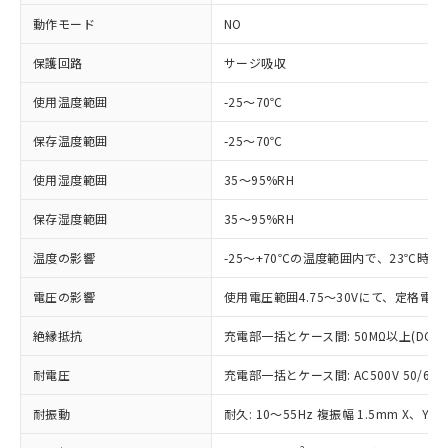
対応済み：EU RoHS指令（10物質）の
動作モード
NO
非含有に対応した製品が提供可能な商品で
す。
保護回路
サージ吸収
対応予定：EU RoHS指令（10物質）の非含
ご利用条件
使用温度範囲
-25～70℃
有に対応した製品に切り替える予定のある
商品です。
保存温度範囲
-25～70℃
対応予定なし：EU RoHS指令（10物質）の
以下の条件をお読みいただき、同意のうえ
非含有に非対応の商品で、対応品を出す予
使用湿度範囲
35～95%RH
ご利用ください。
定はありません。
調査・確認中：EU RoHS指令（10物質）の
本サービスは、当社制御機器事業取扱
保存湿度範囲
35～95%RH
※1 中国RoHS○×表
非含有の対応状況を調査中または確認中の
商品の当社在庫状況および標準価格
商品です。
温度の影響
-25～+70℃の温度範囲内で、23℃時
(税抜)を提供させていただくもので
「○」：最大均質材料含有率が中国RoHSの
非該当品：ライセンス料など無形物で、有
す。
基準値以下であることを示します。
害物質有無と関係のない商品です。
電圧の影響
使用電圧範囲4.75～30Vにて、定格電
当社制御機器事業取扱商品の中には、
「×」：最大均質材料含有率が中国RoHSの
仕入先様の事情により、非含有部品として
本サービスの対象外となる商品もある
基準値を超えていることを示します。
いたものが、含有品と判明した場合などや
絶縁抵抗
充電部一括とケース間: 50MΩ以上(DC50
当社は、これら貴社製品のうち、外国
ことをご了承ください。
「－」：未確認です。当社販売部門へお問
むを得ず変更することがあります。
為替および外国貿易法に定める商品
在庫状況および標準価格照会結果は、
い合わせください。
耐電圧
充電部一括とケース間: AC500V 50/60Hz
（以下｢規制貨物等」という）を輸出
記載している更新日時点での社内デー
*EU RoHS指令（10物質）：
または国外への提供する場合は、日本
記
タに基づき作成されるものであり、閲
説明
鉛(Pb) 1000ppm以下、 水銀(Hg) 1000ppm以下、 カド
耐振動
耐久: 10～55Hz 複振幅 1.5mm X、Y、
*中国RoHS10物質の基準値 (GB/T26572)：
国政府の輸出許可(または役務取引許
号
覧された時点での実際の在庫および標
ミウム(Cd) 100ppm以下、
Pb(鉛) :1000ppm、 Hg(水銀) : 1000ppm、 Cd(カドミウ
可)を取得するなどの必要な手続きを
六価クロム(Cr(Ⅵ)) 1000ppm以下、ポリ臭化ビフェニル
ム) : 100ppm、