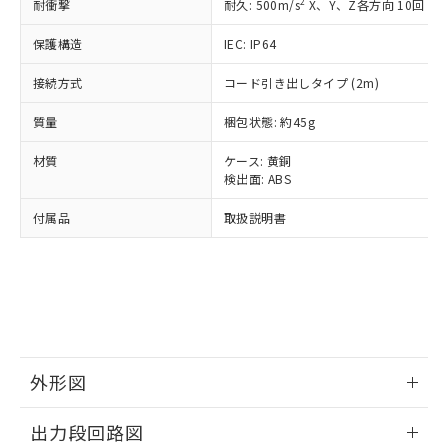
準価格とは異なる場合があることをご
2
耐衝撃
耐久: 500m/s
X、Y、Z各方向 10回
類(PBB) 1000ppm以下、ポリ臭化ジフェニルエーテル類
Cr(Ⅵ)(六価クロム) : 1000ppm、 PBBs(ポリ臭化ビフェ
とります。
了承ください。
(PBDE) 1000ppm以下、フタル酸ビス(2-エチルヘキシ
○
一定数以上の在庫あり
ニル類) : 1000ppm、 PBDEs(ポリ臭化ジフェニルエーテ
当社は規制貨物を破棄する場合は、完
ル) (DEHP)(別名：DOP) 1000ppm以下、フタル酸ブチ
正式な納期状況および標準価格はお客
ル類) : 1000ppm、
保護構造
IEC: IP64
ルベンジル（BBP） 1000ppm以下、フタル酸ジブチル
全に破砕するなど、違法に輸出されな
DBP(フタル酸ジブチル) : 1000ppm、 DIBP(フタル酸ジ
様のお取引先、またはお客様担当のオ
（DBP） 1000ppm以下、フタル酸ジイソブチル
イソブチル) : 1000ppm、 BBP(フタル酸ブチルベンジ
△
一定数には満たないが在庫あり
いよう必要な手段を講じます。
接続方式
コード引き出しタイプ (2m)
ムロン制御機器販売店・当社販売員に
(DIBP) 1000ppm以下
ル) : 1000ppm、
当社は貴社製品を、核兵器、ミサイ
但し、RoHS指令で産業用監視および制御機器に対する
DEHP(フタル酸ビス(2-エチルヘキシル)) : 1000ppm
ご相談ください。
適用除外項目は除く。
ル、化学兵器、生物兵器またはその他
質量
梱包状態: 約45g
－
在庫なし(最新の在庫状況につ
オムロン制御機器販売店や当社販売拠
フタル酸エステル類の４物質については閾値を超える意
武器並びにこれらの製造装置等に一切
いては、お客様のお取引先、ま
図的な使用がないことを確認しています。
点は「
販売ネットワーク
」をご確認
※2 環境保護使用期限
材質
ケース: 黄銅
使用いたしません。
たはお客様担当のオムロン制御
ください。
検出面: ABS
当社は、貴社製品を第三者に販売する
機器販売店・当社販売員にご確
在庫状況および標準価格結果を当社の
※2 対応予定月
「ｅ」：有害物質（10物質）のすべてが基
場合は、上記1、2および3の内容を当
認ください)
事前の承諾なく第三者に漏洩または開
付属品
取扱説明書
準値以下であることを示します。
該第三者に通知します。また当社は、
示しないようお願いします。
部品在庫の切り替え状況などにより、予定
「10」：通常の使用状況下において有害物
販売先および販売に係わる関係者が違
マイパーツ機能（部品リスト作成サー
空
受注生産機種、また在庫状況の
月が前後することがあります。
質が外部に漏えいし、環境に深刻な影響を
法に輸出するおそれがある場合は、取
ビス）をご利用いただくには、I-Web
白
情報を公開していない機種
及ぼさない年数を意味します。
り引きをいたしません。
メンバーズにご登録されている必要が
「－」：未確認です。当社販売部門へお問
あります。
い合わせください。
お客様が当ウェブサイト上で当社にご
※3 非含有証明書ダウンロード
登録された部品リストについて、当社
外形図
および当社の共同利用者が、当社の製
下記の非含有証明書をダウンロードするこ
品・サービスに関するお客様との取
とができます。
情報更新：2024/08/08
合意する
キャンセル
引・商談に必要な範囲で利用すること
出力段回路図
をご了承ください。