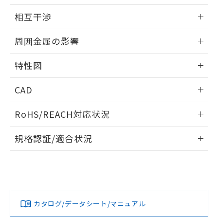
EU RoHS指令（10物質）の非含有証明書
外形図
※当社の共同利用者とは、
"個人情報
情報更新：2024/08/08
51物質の非含有証明書（当社基準）
相互干渉
の共同利用に関して"
の「1.共同利
※本証明書は発行日時点で非含有を証明す
用者の範囲」に記載されている法人を
出力段回路図
情報更新：2024/08/08
るもので、過去に遡って非含有を証明する
指します。
周囲金属の影響
ものではありません。
また、RoHS指令のフタル酸エステル類４
相互干渉
情報更新：2024/08/08
特性図
物質の対応では、対応完了までの期間は出
荷製品に未対応品が混在することから備考
周囲金属の影響
情報更新：2024/08/08
欄に対応日を記載しておりました。
CAD
既に当社にて対応品への在庫切替を完了
検出物体の大きさと材質による影響
していることから、特段のことがない限
ログイン/会員登録いただくと、CADデータをダウンロー
A: 20mm以上、B: 15mm以上
RoHS/REACH対応状況
り、2022年1月12日より割愛しておりま
ドすることができます。
す。
情報更新：2026/7/29
規格認証/適合状況
ログイン/会員登録
EU RoHS
注意事項・凡例
l: 0mm以上、φd: 3mm以上、D: 0mm以上、m: 1.5mm以
UL認証
CSA認証
CEマーキング
タイムチャート
上、n: 5mm以上
No
No
Yes
対応状況
対応予定月
※1
※2
ダウンロードデータをご利用いただく前に、以下を必ずお読
みください。
カタログ/データシート/マニュアル
対応済み
ソフトウェアの使用条件