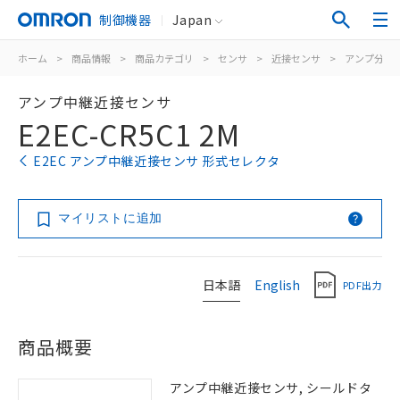
制御機器
Japan
ホーム
>
商品情報
>
商品カテゴリ
>
センサ
>
近接センサ
>
アンプ分離/
アンプ中継近接センサ
E2EC-CR5C1 2M
E2EC アンプ中継近接センサ 形式セレクタ
マイリストに追加
日本語
English
PDF出力
商品概要
アンプ中継近接センサ, シールドタ