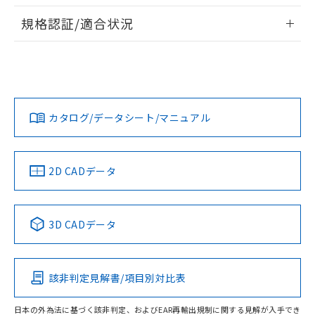
情報更新：2026/7/29
対応予定なし：EU RoHS指令（10物質）の
規格認証/適合状況
以下の条件をお読みいただき、同意のうえ
非含有に非対応の商品で、対応品を出す予
ご利用ください。
定はありません。
EU RoHS
注意事項・凡例
UL認証
CSA認証
CEマーキング
調査・確認中：EU RoHS指令（10物質）の
本サービスは、当社制御機器事業取扱
※1 中国RoHS○×表
非含有の対応状況を調査中または確認中の
商品の当社在庫状況および標準価格
Yes
Yes
Yes
商品です。
対応状況
対応予定月
※1
※2
(税抜)を提供させていただくもので
「○」：最大均質材料含有率が中国RoHSの
非該当品：ライセンス料など無形物で、有
す。
基準値以下であることを示します。
カタログ/データシート/マニュアル
害物質有無と関係のない商品です。
対応済み
当社制御機器事業取扱商品の中には、
「×」：最大均質材料含有率が中国RoHSの
仕入先様の事情により、非含有部品として
本サービスの対象外となる商品もある
LR型式承認
DNV型式承認
BV型式承認
KR型式承
基準値を超えていることを示します。
いたものが、含有品と判明した場合などや
当社は、これら貴社製品のうち、外国
（イギリス
（ノルウェー
（フランス
（韓国
ことをご了承ください。
「－」：未確認です。当社販売部門へお問
むを得ず変更することがあります。
為替および外国貿易法に定める商品
船舶規格）
船舶規格）
船舶規格）
船舶規格
中国 RoHS
注意事項・凡例
在庫状況および標準価格照会結果は、
2D CADデータ
い合わせください。
（以下｢規制貨物等」という）を輸出
記載している更新日時点での社内デー
No
*EU RoHS指令（10物質）：
No
No
No
または国外への提供する場合は、日本
記
タに基づき作成されるものであり、閲
説明
鉛(Pb) 1000ppm以下、 水銀(Hg) 1000ppm以下、 カド
*中国RoHS10物質の基準値 (GB/T26572)：
国政府の輸出許可(または役務取引許
号
覧された時点での実際の在庫および標
ミウム(Cd) 100ppm以下、
中国 RoHS表
※1 ※2
Pb(鉛) :1000ppm、 Hg(水銀) : 1000ppm、 Cd(カドミウ
可)を取得するなどの必要な手続きを
3D CADデータ
六価クロム(Cr(Ⅵ)) 1000ppm以下、ポリ臭化ビフェニル
ム) : 100ppm、
準価格とは異なる場合があることをご
類(PBB) 1000ppm以下、ポリ臭化ジフェニルエーテル類
Cr(Ⅵ)(六価クロム) : 1000ppm、 PBBs(ポリ臭化ビフェ
とります。
この製品の規格認証/適合状況ページへ
Pb
Hg
Cd
Cr(VI)
了承ください。
(PBDE) 1000ppm以下、フタル酸ビス(2-エチルヘキシ
○
一定数以上の在庫あり
ニル類) : 1000ppm、 PBDEs(ポリ臭化ジフェニルエーテ
当社は規制貨物を破棄する場合は、完
その他の認証はこちらのページからご検索ください
ル) (DEHP)(別名：DOP) 1000ppm以下、フタル酸ブチ
正式な納期状況および標準価格はお客
ル類) : 1000ppm、
ルベンジル（BBP） 1000ppm以下、フタル酸ジブチル
全に破砕するなど、違法に輸出されな
DBP(フタル酸ジブチル) : 1000ppm、 DIBP(フタル酸ジ
様のお取引先、またはお客様担当のオ
（DBP） 1000ppm以下、フタル酸ジイソブチル
該非判定見解書/項目別対比表
イソブチル) : 1000ppm、 BBP(フタル酸ブチルベンジ
△
一定数には満たないが在庫あり
X
O
O
O
いよう必要な手段を講じます。
ムロン制御機器販売店・当社販売員に
(DIBP) 1000ppm以下
ル) : 1000ppm、
当社は貴社製品を、核兵器、ミサイ
但し、RoHS指令で産業用監視および制御機器に対する
DEHP(フタル酸ビス(2-エチルヘキシル)) : 1000ppm
ご相談ください。
適用除外項目は除く。
日本の外為法に基づく該非判定、およびEAR再輸出規制に関する見解が入手でき
ル、化学兵器、生物兵器またはその他
－
在庫なし(最新の在庫状況につ