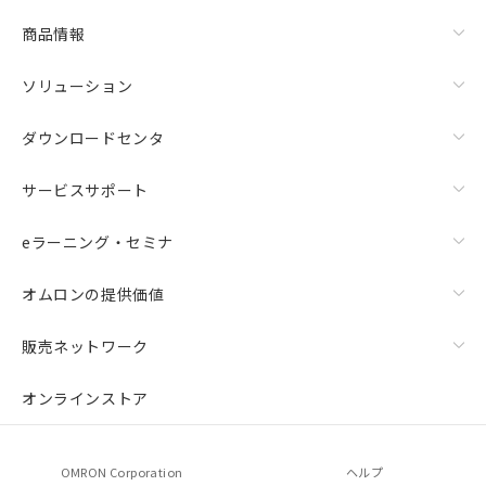
物質の対応では、対応完了までの期間は出
荷製品に未対応品が混在することから備考
商品情報
欄に対応日を記載しておりました。
既に当社にて対応品への在庫切替を完了
ソリューション
していることから、特段のことがない限
り、2022年1月12日より割愛しておりま
ダウンロードセンタ
す。
サービスサポート
eラーニング・セミナ
オムロンの提供価値
販売ネットワーク
オンラインストア
OMRON Corporation
ヘルプ