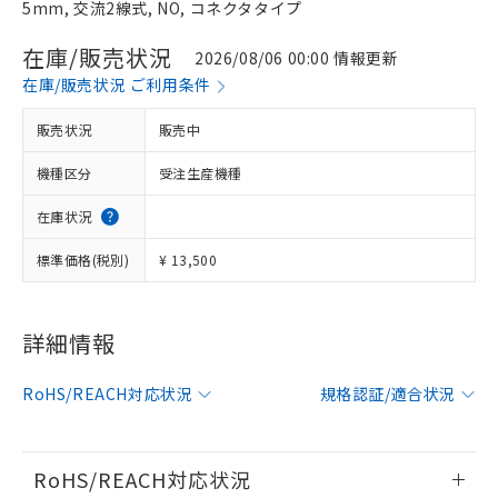
5mm, 交流2線式, NO, コネクタタイプ
在庫/販売状況
2026/08/06 00:00 情報更新
在庫/販売状況 ご利用条件
販売状況
販売中
機種区分
受注生産機種
在庫状況
標準価格(税別)
¥ 13,500
※1 対応状況
詳細情報
対応済み：EU RoHS指令（10物質）の
RoHS/REACH対応状況
規格認証/適合状況
非含有に対応した製品が提供可能な商品で
す。
対応予定：EU RoHS指令（10物質）の非含
ご利用条件
有に対応した製品に切り替える予定のある
RoHS/REACH対応状況
商品です。