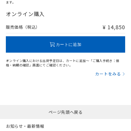
オムロン制御機器販売店や当社販売拠
フタル酸エステル類の４物質については閾値を超える意
ます。
武器並びにこれらの製造装置等に一切
いては、お客様のお取引先、ま
図的な使用がないことを確認しています。
"対応済み"や非含有の記載がされた商品であっても、流通
点は「
販売ネットワーク
」をご確認
※2 環境保護使用期限
使用いたしません。
たはお客様担当のオムロン制御
在庫等で未対応品が混在する可能性があります。
オンライン購入
ください。
当社は、貴社製品を第三者に販売する
機器販売店・当社販売員にご確
非含有品が必要な際は、弊社営業部門もしくは販売店へお
在庫状況および標準価格結果を当社の
※2 対応予定月
「ｅ」：有害物質（10物質）のすべてが基
場合は、上記1、2および3の内容を当
認ください)
問い合わせください。
事前の承諾なく第三者に漏洩または開
¥ 14,850
販売価格（税込）
準値以下であることを示します。
該第三者に通知します。また当社は、
示しないようお願いします。
部品在庫の切り替え状況などにより、予定
「10」：通常の使用状況下において有害物
販売先および販売に係わる関係者が違
マイパーツ機能（部品リスト作成サー
空
受注生産機種、また在庫状況の
この製品のRoHS/REACH対応状況ページへ
月が前後することがあります。
質が外部に漏えいし、環境に深刻な影響を
法に輸出するおそれがある場合は、取
ビス）をご利用いただくには、I-Web
白
情報を公開していない機種
カートに追加
及ぼさない年数を意味します。
り引きをいたしません。
メンバーズにご登録されている必要が
「－」：未確認です。当社販売部門へお問
あります。
い合わせください。
オンライン購入における出荷予定日は、カートに追加～「ご購入手続き：価
お客様が当ウェブサイト上で当社にご
格・納期の確認」画面にてご確認ください。
※3 非含有証明書ダウンロード
登録された部品リストについて、当社
カートをみる
および当社の共同利用者が、当社の製
下記の非含有証明書をダウンロードするこ
品・サービスに関するお客様との取
とができます。
合意する
キャンセル
引・商談に必要な範囲で利用すること
をご了承ください。
EU RoHS指令（10物質）の非含有証明書
※当社の共同利用者とは、
"個人情報
51物質の非含有証明書（当社基準）
の共同利用に関して"
の「1.共同利
※本証明書は発行日時点で非含有を証明す
用者の範囲」に記載されている法人を
ページ先頭へ戻る
るもので、過去に遡って非含有を証明する
指します。
ものではありません。
お知らせ・最新情報
また、RoHS指令のフタル酸エステル類４