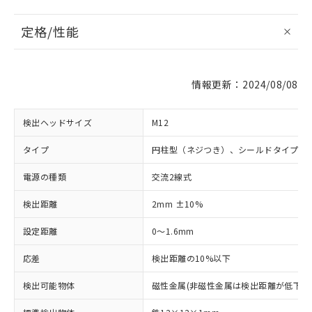
定格/性能
情報更新：2024/08/08
検出ヘッドサイズ
M12
タイプ
円柱型（ネジつき）、シールドタイプ
電源の種類
交流2線式
検出距離
2mm ±10%
設定距離
0～1.6mm
応差
検出距離の10%以下
検出可能物体
磁性金属(非磁性金属は検出距離が低下し