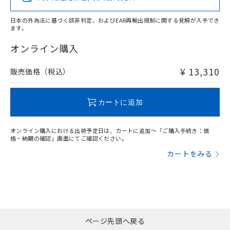
日本の外為法に基づく該非判定、およびEAR再輸出規制に関する見解が入手でき
ます。
"対応済み"や非含有の記載がされた商品であっても、流通
在庫等で未対応品が混在する可能性があります。
オンライン購入
非含有品が必要な際は、弊社営業部門もしくは販売店へお
問い合わせください。
¥ 13,310
販売価格（税込）
この製品のRoHS/REACH対応状況ページへ
カートに追加
オンライン購入における出荷予定日は、カートに追加～「ご購入手続き：価
格・納期の確認」画面にてご確認ください。
カートをみる
漏れ電流特性
ページ先頭へ戻る