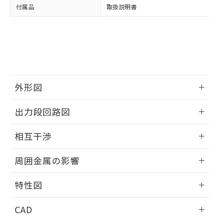
DEHP(フタル酸ビス(2-エチルヘキシル)) : 1000ppm
ご相談ください。
適用除外項目は除く。
付属品
取扱説明書
ル、化学兵器、生物兵器またはその他
－
在庫なし(最新の在庫状況につ
オムロン制御機器販売店や当社販売拠
フタル酸エステル類の４物質については閾値を超える意
武器並びにこれらの製造装置等に一切
いては、お客様のお取引先、ま
図的な使用がないことを確認しています。
点は「
販売ネットワーク
」をご確認
※2 環境保護使用期限
使用いたしません。
たはお客様担当のオムロン制御
ください。
当社は、貴社製品を第三者に販売する
機器販売店・当社販売員にご確
在庫状況および標準価格結果を当社の
※2 対応予定月
「ｅ」：有害物質（10物質）のすべてが基
場合は、上記1、2および3の内容を当
認ください)
事前の承諾なく第三者に漏洩または開
準値以下であることを示します。
該第三者に通知します。また当社は、
示しないようお願いします。
部品在庫の切り替え状況などにより、予定
「10」：通常の使用状況下において有害物
販売先および販売に係わる関係者が違
マイパーツ機能（部品リスト作成サー
空
受注生産機種、また在庫状況の
月が前後することがあります。
質が外部に漏えいし、環境に深刻な影響を
法に輸出するおそれがある場合は、取
ビス）をご利用いただくには、I-Web
外形図
白
情報を公開していない機種
及ぼさない年数を意味します。
り引きをいたしません。
メンバーズにご登録されている必要が
「－」：未確認です。当社販売部門へお問
情報更新：2024/08/08
あります。
出力段回路図
い合わせください。
お客様が当ウェブサイト上で当社にご
※3 非含有証明書ダウンロード
登録された部品リストについて、当社
外形図
情報更新：2024/08/08
相互干渉
および当社の共同利用者が、当社の製
下記の非含有証明書をダウンロードするこ
品・サービスに関するお客様との取
出力段回路図
とができます。
情報更新：2024/08/08
合意する
キャンセル
引・商談に必要な範囲で利用すること
周囲金属の影響
をご了承ください。
EU RoHS指令（10物質）の非含有証明書
相互干渉
※当社の共同利用者とは、
"個人情報
情報更新：2024/08/08
51物質の非含有証明書（当社基準）
特性図
の共同利用に関して"
の「1.共同利
※本証明書は発行日時点で非含有を証明す
用者の範囲」に記載されている法人を
周囲金属の影響
情報更新：2024/08/08
るもので、過去に遡って非含有を証明する
指します。
CAD
ものではありません。