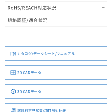
また、RoHS指令のフタル酸エステル類４
検出物体の大きさと材質による影響
ログイン/会員登録いただくと、CADデータをダウンロー
RoHS/REACH対応状況
物質の対応では、対応完了までの期間は出
ドすることができます。
A: 30mm以上、B: 20mm以上
荷製品に未対応品が混在することから備考
情報更新：2026/7/29
欄に対応日を記載しておりました。
規格認証/適合状況
既に当社にて対応品への在庫切替を完了
ログイン/会員登録
EU RoHS
注意事項・凡例
していることから、特段のことがない限
l: 0mm以上、φd: 12mm以上、D: 0mm以上、m: 8mm以
UL認証
CSA認証
CEマーキング
り、2022年1月12日より割愛しておりま
上、n: 18mm以上
す。
タイムチャート
No
No
Yes
対応状況
対応予定月
※1
※2
ダウンロードデータをご利用いただく前に、以下を必ずお読
みください。
カタログ/データシート/マニュアル
対応済み
ソフトウェアの使用条件
LR型式承認
DNV型式承認
BV型式承認
KR型式承
（イギリス
（ノルウェー
（フランス
（韓国
船舶規格）
船舶規格）
船舶規格）
船舶規格
中国 RoHS
注意事項・凡例
2D CADデータ
No
No
No
No
中国 RoHS表
※1 ※2
3D CADデータ
この製品の規格認証/適合状況ページへ
Pb
Hg
Cd
Cr(VI)
その他の認証はこちらのページからご検索ください
検出領域
該非判定見解書/項目別対比表
X
O
O
O