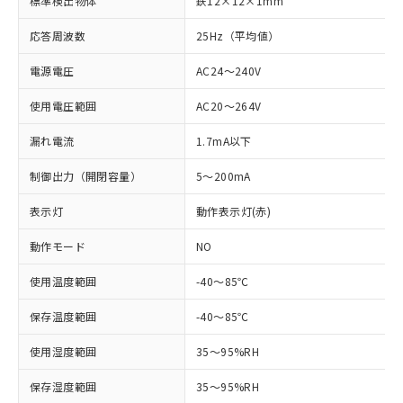
標準検出物体
鉄12×12×1mm
応答周波数
25Hz（平均値）
電源電圧
AC24～240V
使用電圧範囲
AC20～264V
漏れ電流
1.7mA以下
制御出力（開閉容量）
5～200mA
表示灯
動作表示灯(赤)
動作モード
NO
使用温度範囲
-40～85℃
※1 対応状況
保存温度範囲
-40～85℃
対応済み：EU RoHS指令（10物質）の
非含有に対応した製品が提供可能な商品で
使用湿度範囲
35～95%RH
す。
対応予定：EU RoHS指令（10物質）の非含
保存湿度範囲
35～95%RH