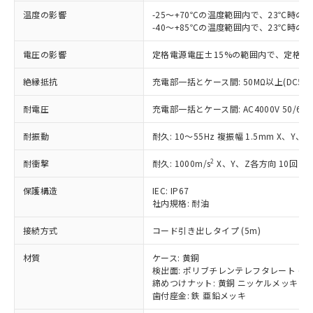
ご利用条件
有に対応した製品に切り替える予定のある
温度の影響
-25～+70℃の温度範囲内で、23℃時の
商品です。
-40～+85℃の温度範囲内で、23℃時の
対応予定なし：EU RoHS指令（10物質）の
以下の条件をお読みいただき、同意のうえ
非含有に非対応の商品で、対応品を出す予
電圧の影響
定格電源電圧±15%の範囲内で、定格電
ご利用ください。
定はありません。
調査・確認中：EU RoHS指令（10物質）の
本サービスは、当社制御機器事業取扱
絶縁抵抗
充電部一括とケース間: 50MΩ以上(DC50
※1 中国RoHS○×表
非含有の対応状況を調査中または確認中の
商品の当社在庫状況および標準価格
商品です。
耐電圧
充電部一括とケース間: AC4000V 50/60Hz
(税抜)を提供させていただくもので
「○」：最大均質材料含有率が中国RoHSの
非該当品：ライセンス料など無形物で、有
す。
基準値以下であることを示します。
害物質有無と関係のない商品です。
耐振動
耐久: 10～55Hz 複振幅 1.5mm X、Y、
当社制御機器事業取扱商品の中には、
「×」：最大均質材料含有率が中国RoHSの
仕入先様の事情により、非含有部品として
本サービスの対象外となる商品もある
基準値を超えていることを示します。
いたものが、含有品と判明した場合などや
2
耐衝撃
耐久: 1000m/s
X、Y、Z各方向 10回
当社は、これら貴社製品のうち、外国
ことをご了承ください。
「－」：未確認です。当社販売部門へお問
むを得ず変更することがあります。
為替および外国貿易法に定める商品
在庫状況および標準価格照会結果は、
い合わせください。
保護構造
IEC: IP67
（以下｢規制貨物等」という）を輸出
記載している更新日時点での社内デー
社内規格: 耐油
*EU RoHS指令（10物質）：
または国外への提供する場合は、日本
記
タに基づき作成されるものであり、閲
説明
鉛(Pb) 1000ppm以下、 水銀(Hg) 1000ppm以下、 カド
*中国RoHS10物質の基準値 (GB/T26572)：
国政府の輸出許可(または役務取引許
号
覧された時点での実際の在庫および標
ミウム(Cd) 100ppm以下、
Pb(鉛) :1000ppm、 Hg(水銀) : 1000ppm、 Cd(カドミウ
接続方式
コード引き出しタイプ (5m)
可)を取得するなどの必要な手続きを
六価クロム(Cr(Ⅵ)) 1000ppm以下、ポリ臭化ビフェニル
ム) : 100ppm、
準価格とは異なる場合があることをご
類(PBB) 1000ppm以下、ポリ臭化ジフェニルエーテル類
Cr(Ⅵ)(六価クロム) : 1000ppm、 PBBs(ポリ臭化ビフェ
とります。
了承ください。
材質
ケース: 黄銅
(PBDE) 1000ppm以下、フタル酸ビス(2-エチルヘキシ
○
一定数以上の在庫あり
ニル類) : 1000ppm、 PBDEs(ポリ臭化ジフェニルエーテ
当社は規制貨物を破棄する場合は、完
ル) (DEHP)(別名：DOP) 1000ppm以下、フタル酸ブチ
検出面: ポリブチレンテレフタレート (PB
正式な納期状況および標準価格はお客
ル類) : 1000ppm、
ルベンジル（BBP） 1000ppm以下、フタル酸ジブチル
全に破砕するなど、違法に輸出されな
DBP(フタル酸ジブチル) : 1000ppm、 DIBP(フタル酸ジ
締めつけナット: 黄銅 ニッケルメッキ
様のお取引先、またはお客様担当のオ
（DBP） 1000ppm以下、フタル酸ジイソブチル
イソブチル) : 1000ppm、 BBP(フタル酸ブチルベンジ
△
一定数には満たないが在庫あり
歯付座金: 鉄 亜鉛メッキ
いよう必要な手段を講じます。
ムロン制御機器販売店・当社販売員に
(DIBP) 1000ppm以下
ル) : 1000ppm、
当社は貴社製品を、核兵器、ミサイ
但し、RoHS指令で産業用監視および制御機器に対する