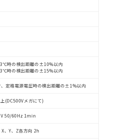
材料含有率が中国RoHSの基準値を超えていることを示します。
、当社制御機器事業取扱商品の当社在庫状況および標準価格(税抜)
ら貴社製品のうち、外国為替および外国貿易法に定める商品（以下｢
質）：
す。当社販売部門へお問い合わせください。
 水銀(Hg) 1000ppm以下、 カドミウム(Cd) 100ppm以下、
たは国外への提供する場合は、日本国政府の輸出許可(または役務取
000ppm以下、ポリ臭化ビフェニル類(PBB) 1000ppm以下、ポリ臭化ジフェニルエーテル類(P
事業取扱商品の中には、本サービスの対象外となる商品もあること
手続きをとります。
キシル) (DEHP)(別名：DOP) 1000ppm以下、フタル酸ブチルベンジル（BBP） 100
(GB/T26572)：
以下、フタル酸ジイソブチル (DIBP) 1000ppm以下
び標準価格照会結果は、記載している更新日時点での社内データに
物を破棄する場合は、完全に破砕するなど、違法に輸出されないよ
(水銀) : 1000ppm、 Cd(カドミウム) : 100ppm、
業用監視および制御機器に対する適用除外項目は除く。
覧された時点での実際の在庫および標準価格とは異なる場合がある
1000ppm、 PBBs(ポリ臭化ビフェニル類) : 1000ppm、 PBDEs(ポリ臭化ジフェニルエーテル類
物質については閾値を超える意図的な使用がないことを確認しています。
上の在庫あり
 1000ppm、 DIBP(フタル酸ジイソブチル) : 1000ppm、 BBP(フタル酸ブチルベンジル) :
品を、核兵器、ミサイル、化学兵器、生物兵器またはその他武器並
チルヘキシル)) : 1000ppm
況および標準価格はお客様のお取引先、またはお客様担当のオムロ
用いたしません。
ご相談ください。
は満たないが在庫あり
製品を第三者に販売する場合は、上記1、2および3の内容を当該第
機器販売店や当社販売拠点は「
販売ネットワーク
」をご確認くだ
販売先および販売に係わる関係者が違法に輸出するおそれがある場
用期限
23℃時の検出距離の±10%以内
び標準価格結果を当社の事前の承諾なく第三者に漏洩または開示し
え状況などにより、予定月が前後することがあります。
(最新の在庫状況については、お客様のお取引先、またはお客様担当
23℃時の検出距離の±15%以内
（10物質）のすべてが基準値以下であることを示します。
店・当社販売員にご確認ください)
能（部品リスト作成サービス）をご利用いただくには、I-Webメン
使用状況下において有害物質が外部に漏えいし、環境に深刻な影響を
で、定格電源電圧時の検出距離の±1%以内
あります。
機種、また在庫状況の情報を公開していない機種
ェブサイト上で当社にご登録された部品リストについて、当社およ
書ダウンロード
す。当社販売部門へお問い合わせください。
品・サービスに関するお客様との取引・商談に必要な範囲で利用す
上(DC500Vメガにて)
合意する
キャンセル
書をダウンロードすることができます。
利用者とは、
"個人情報の共同利用に関して"
の「1.共同利用者の
50/60Hz 1min
します。
10物質）の非含有証明書
明書（当社基準）
m X、Y、Z各方向 2h
日時点で非含有を証明するもので、過去に遡って非含有を証明するも