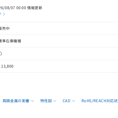
26/08/07 00:00 情報更新
件
販売中
標準在庫機種
〇
¥ 13,800
周囲金属の影響
特性図
CAD
RoHS/REACH対応