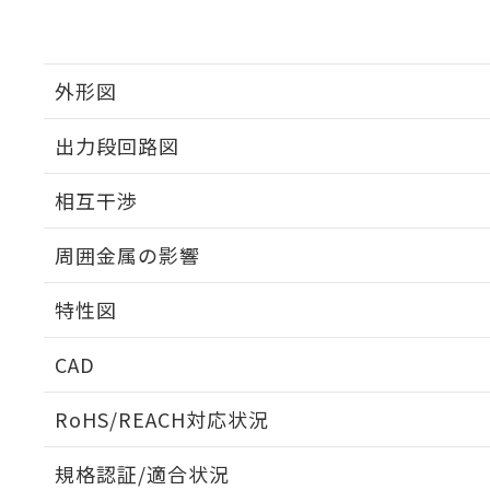
外形図
出力段回路図
外形図
相互干渉
出力段回路図
周囲金属の影響
相互干渉
特性図
周囲金属の影響
CAD
検出物体の大きさと材質による影響
ログイン/会員登録いただくと、CADデータをダウンロ
RoHS/REACH対応状況
規格認証/適合状況
A: 300mm以上、B: 200mm以上