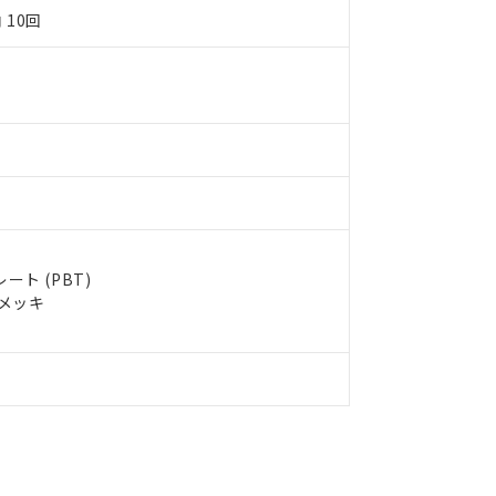
令のフタル酸エステル類４物質の対応では、対応完了までの期間は出
 10回
備考欄に対応日を記載しておりました。
品への在庫切替を完了していることから、特段のことがない限り、20
す。
ト (PBT)
ルメッキ