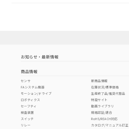
EU RoHS
注意事項・凡例
UL認証
CSA認証
CEマーキング
ダウンロードデータをご利用いただく前に、以下を必ずお読
l: 30mm以上、φd: 90mm以上、D: 30mm以上、m: 70mm
No
No
Yes
対応状況
対応予定月
※1
※2
タイムチャート
ソフトウェアの使用条件
対応済み
LR型式承認
DNV型式承認
BV型式承認
KR
（イギリス
（ノルウェー
（フランス
（
お知らせ・最新情報
中国 RoHS
注意事項・凡例
船舶規格）
船舶規格）
船舶規格）
船
商品情報
No
No
No
No
中国 RoHS表
※1 ※2
センサ
新商品情報
FAシステム機器
在庫状況/標準価格
Pb
Hg
Cd
Cr(V
モーション/ドライブ
生産終了品/推奨代替品
ロボティクス
特設サイト
検出領域
セーフティ
動画ライブラリ
検査装置
規格認証/適合
X
O
O
O
スイッチ
RoHS/REACH対応
リレー
カタログ/マニュアル訂正