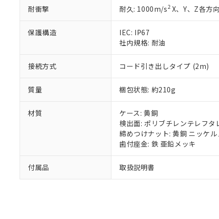
また、RoHS指
2
耐衝撃
耐久: 1000m/s
X、Y、Z各方向
混在することから
既に当社にて対応
り割愛しておりま
保護構造
IEC: IP67
社内規格: 耐油
接続方式
コード引き出しタイプ (2m)
質量
梱包状態: 約210g
材質
ケース: 黄銅
検出面: ポリブチレンテレフタレー
締めつけナット: 黄銅 ニッケ
歯付座金: 鉄 亜鉛メッキ
付属品
取扱説明書