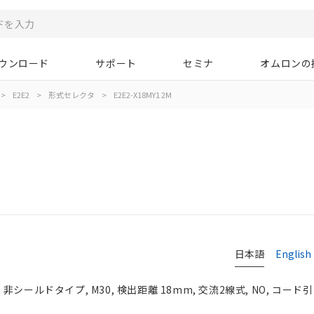
ウンロード
サポート
セミナ
オムロンの
>
E2E2
>
形式セレクタ
>
E2E2-X18MY1 2M
日本語
English
シールドタイプ, M30, 検出距離 18mm, 交流2線式, NO, コー