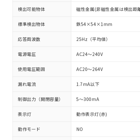
検出可能物体
磁性金属(非磁性金属は検出距
標準検出物体
鉄54×54×1mm
応答周波数
25Hz（平均値）
電源電圧
AC24～240V
使用電圧範囲
AC20～264V
※1 対応状況
漏れ電流
1.7mA以下
対応済み：EU
制御出力（開閉容量）
5～300mA
対応予定：EU R
対応予定なし：EU
表示灯
動作表示灯(赤)
調査・確認中：EU
ご利用条件
非該当品：ライセ
※1 中国RoHS
仕入先様の事情に
動作モード
NO
があります。
以下の条件をお読
「○」：最大均質