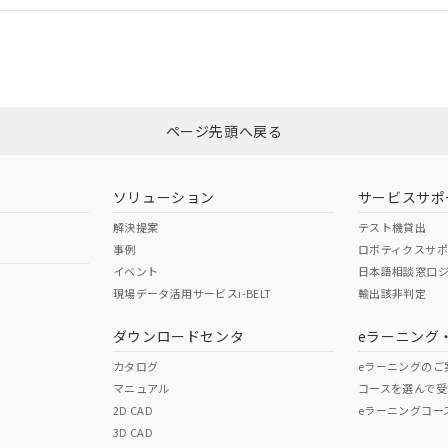
CCC認証
電波法
みください。
以上、n: 90mm以上
Yes
N/A
非含有証明書
※3
ページ先頭へ戻る
ダウンロードはこちら
型式承認
NK型式承認
ABS型式承認
韓国
（日本
（アメリカ
ソリューション
サービスサポ
舶規格）
船舶規格）
船舶規格）
解決提案
テスト機貸出
事例
ロボティクスサ
No
No
イベント
日本語相談窓口
現場データ活用サービスi-BELT
輸出該非判定
I)
PBBs
PBDEs
DBP
ダウンロードセンタ
eラーニング
この製品の規格認証/適合
その他の認証はこちらのページからご
カタログ
eラーニングのご
マニュアル
コースを選んで受
O
O
O
2D CAD
eラーニングコー
3D CAD