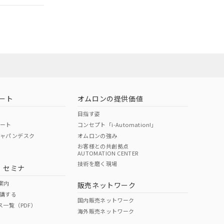
ート
オムロンの提供価値
目指す姿
ポート
コンセプト「i-Automation!」
ジャパンデスク
オムロンの強み
お客様との共創拠点
AUTOMATION CENTER
DIBP
BBP
DEHP
環境保護
技術を磨く現場
・セミナ
状況ページへ
使用期限
検索ください
案内
販売ネットワーク
講する
O
O
O
10
国内販売ネットワーク
ス一覧（PDF）
海外販売ネットワーク