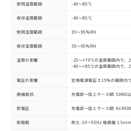
使用温度範囲
-40～85℃
「×」：最大均質
本サービスは
当社は、これ
*EU RoHS指令（10物
「－」：未確認で
鉛(Pb) 1000ppm以下、
くものです。
う）を輸出ま
記
説明
六価クロム(Cr(Ⅵ)) 1
保存温度範囲
-40～85℃
当社制御機器
などの必要な
フタル酸ビス(2-エチルヘ
号
*中国RoHS10物質の基準値 
ル（DBP） 1000ppm
在庫状況およ
当社は規制貨
Pb(鉛) :1000ppm、 Hg
但し、RoHS指令で産
使用湿度範囲
35～95%RH
のであり、閲
ます。
Cr(Ⅵ)(六価クロム) : 
フタル酸エステル類の４
○
一定数以
DBP(フタル酸ジブチル) :
い。
当社は貴社製
DEHP(フタル酸ビス(2-エ
正式な納期状
置等に一切使
保存湿度範囲
35～95%RH
当社販売員に
※2 対応予定月
△
一定数に
当社は、貴社
オムロン制御
また当社は、
※2 環境保護使
温度の影響
-25～+70℃の温度範囲内で、
在庫状況およ
部品在庫の切り替
たしません。
－
在庫なし
-40～+85℃の温度範囲内で、
す。
「ｅ」：有害物質
機器販売
マイパーツ機
「10」：通常の
電圧の影響
定格電源電圧±15%の範囲内
ている必要が
味します。
空
受注生産
お客様が当ウ
※3 非含有証明
「－」：未確認で
白
が、当社の製
絶縁抵抗
充電部一括とケース間: 50MΩ以
さい。
下記の非含有証明
※当社の共同
耐電圧
充電部一括とケース間: AC4000V 
いる法人を指
EU RoHS指令（
51物質の非含有証
耐振動
耐久: 10～55Hz 複振幅 1.5m
※本証明書は発行