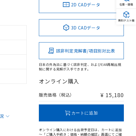
2D CADデータ
在庫・価格
無料テスト機
3D CADデータ
該非判定見解書/項目別対比表
日本の外為法に基づく該非判定、およびEAR再輸出規
制に関する見解が入手できます。
オンライン購入
¥ 15,180
販売価格（税込）
カートに追加
状況
オンライン購入における出荷予定日は、カートに追加
～「ご購入手続き：価格・納期の確認」画面にてご確