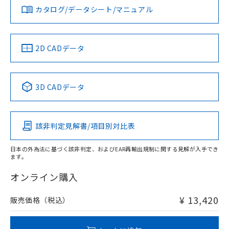
みください。
カタログ/データシート/マニュアル
対応済み
ソフトウェアの使用条件
LR型式承認
DNV型式承認
BV型式承認
KR型式承
（イギリス
（ノルウェー
（フランス
（韓国
船舶規格）
船舶規格）
船舶規格）
船舶規格
中国 RoHS
注意事項・凡例
2D CADデータ
No
No
No
No
l: 6mm以上、φd: 40mm以上、D: 6mm以上、m: 27mm以
上、n: 30mm以上
中国 RoHS表
※1 ※2
検出領域
3D CADデータ
この製品の規格認証/適合状況ページへ
Pb
Hg
Cd
Cr(VI)
その他の認証はこちらのページからご検索ください
該非判定見解書/項目別対比表
X
O
O
O
日本の外為法に基づく該非判定、およびEAR再輸出規制に関する見解が入手でき
ます。
"対応済み"や非含有の記載がされた商品であっても、流通
在庫等で未対応品が混在する可能性があります。
オンライン購入
非含有品が必要な際は、弊社営業部門もしくは販売店へお
問い合わせください。
¥ 13,420
販売価格（税込）
この製品のRoHS/REACH対応状況ページへ