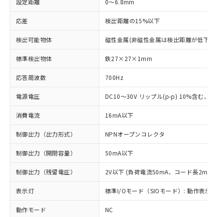
設定距離
0～6.8mm
応差
検出距離の15%以下
検出可能物体
磁性金属(非磁性金属は検出距離が低下し
標準検出物体
鉄27×27×1mm
応答周波数
700Hz
電源電圧
DC10～30V リップル(p-p) 10%含む、Cla
消費電流
16mA以下
制御出力（出力形式）
NPNオープンコレクタ
制御出力（開閉容量）
50mA以下
制御出力（残留電圧）
2V以下 (負荷電流50mA、コード長2m時)
表示灯
標準I/Oモード（SIOモード）: 動作表示灯
動作モード
NC