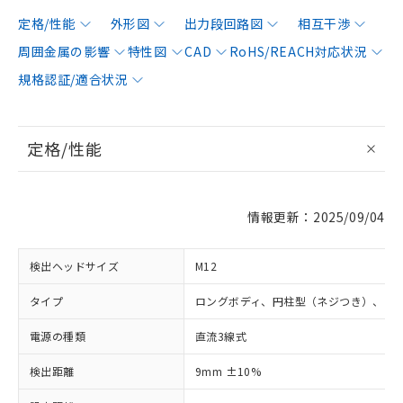
定格/性能
外形図
出力段回路図
相互干渉
周囲金属の影響
特性図
CAD
RoHS/REACH対応状況
規格認証/適合状況
定格/性能
情報更新：2025/09/04
検出ヘッドサイズ
M12
タイプ
ロングボディ、円柱型（ネジつき）、シ
電源の種類
直流3線式
検出距離
9mm ±10%