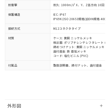
号
覧された時点での実際の在庫および標
ミウム(Cd) 100ppm以下、
Pb(鉛) :1000ppm、 Hg(水銀) : 1000ppm、 Cd(カドミウ
可)を取得するなどの必要な手続きを
2
六価クロム(Cr(Ⅵ)) 1000ppm以下、ポリ臭化ビフェニル
耐衝撃
耐久: 1000m/s
X、Y、Z各方向 10回
ム) : 100ppm、
準価格とは異なる場合があることをご
類(PBB) 1000ppm以下、ポリ臭化ジフェニルエーテル類
Cr(Ⅵ)(六価クロム) : 1000ppm、 PBBs(ポリ臭化ビフェ
とります。
了承ください。
(PBDE) 1000ppm以下、フタル酸ビス(2-エチルヘキシ
○
一定数以上の在庫あり
ニル類) : 1000ppm、 PBDEs(ポリ臭化ジフェニルエーテ
保護構造
IEC: IP67
当社は規制貨物を破棄する場合は、完
ル) (DEHP)(別名：DOP) 1000ppm以下、フタル酸ブチ
正式な納期状況および標準価格はお客
ル類) : 1000ppm、
IP69K (ISO 20653規格(旧DIN規格 40050 
ルベンジル（BBP） 1000ppm以下、フタル酸ジブチル
全に破砕するなど、違法に輸出されな
DBP(フタル酸ジブチル) : 1000ppm、 DIBP(フタル酸ジ
様のお取引先、またはお客様担当のオ
（DBP） 1000ppm以下、フタル酸ジイソブチル
イソブチル) : 1000ppm、 BBP(フタル酸ブチルベンジ
△
一定数には満たないが在庫あり
いよう必要な手段を講じます。
ムロン制御機器販売店・当社販売員に
(DIBP) 1000ppm以下
ル) : 1000ppm、
接続方式
M12コネクタタイプ
当社は貴社製品を、核兵器、ミサイ
但し、RoHS指令で産業用監視および制御機器に対する
DEHP(フタル酸ビス(2-エチルヘキシル)) : 1000ppm
ご相談ください。
適用除外項目は除く。
ル、化学兵器、生物兵器またはその他
－
在庫なし(最新の在庫状況につ
オムロン制御機器販売店や当社販売拠
フタル酸エステル類の４物質については閾値を超える意
材質
ケース: 黄銅 ニッケルメッキ
武器並びにこれらの製造装置等に一切
いては、お客様のお取引先、ま
図的な使用がないことを確認しています。
点は「
販売ネットワーク
」をご確認
検出面: ポリブチレンテレフタレート (PB
※2 環境保護使用期限
使用いたしません。
たはお客様担当のオムロン制御
締めつけナット: 黄銅 ニッケルメッキ
ください。
当社は、貴社製品を第三者に販売する
歯付座金: 鉄 亜鉛メッキ
機器販売店・当社販売員にご確
在庫状況および標準価格結果を当社の
※2 対応予定月
「ｅ」：有害物質（10物質）のすべてが基
コード: 塩化ビニル (PVC)
場合は、上記1、2および3の内容を当
認ください)
事前の承諾なく第三者に漏洩または開
準値以下であることを示します。
該第三者に通知します。また当社は、
示しないようお願いします。
付属品
取扱説明書、締付ナット、歯付座金
部品在庫の切り替え状況などにより、予定
「10」：通常の使用状況下において有害物
販売先および販売に係わる関係者が違
マイパーツ機能（部品リスト作成サー
空
受注生産機種、また在庫状況の
月が前後することがあります。
質が外部に漏えいし、環境に深刻な影響を
法に輸出するおそれがある場合は、取
ビス）をご利用いただくには、I-Web
白
情報を公開していない機種
及ぼさない年数を意味します。
り引きをいたしません。
メンバーズにご登録されている必要が
「－」：未確認です。当社販売部門へお問
あります。
い合わせください。
お客様が当ウェブサイト上で当社にご
※3 非含有証明書ダウンロード
登録された部品リストについて、当社
および当社の共同利用者が、当社の製
下記の非含有証明書をダウンロードするこ
品・サービスに関するお客様との取
外形図
とができます。
合意する
キャンセル
引・商談に必要な範囲で利用すること