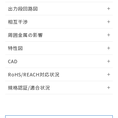
情報更新：2025/09/04
をご了承ください。
出力段回路図
EU RoHS指令（10物質）の非含有証明書
※当社の共同利用者とは、
"個人情報
51物質の非含有証明書（当社基準）
の共同利用に関して"
の「1.共同利
外形図
情報更新：2025/09/04
※本証明書は発行日時点で非含有を証明す
相互干渉
用者の範囲」に記載されている法人を
るもので、過去に遡って非含有を証明する
指します。
出力段回路図
ものではありません。
情報更新：2025/09/04
周囲金属の影響
また、RoHS指令のフタル酸エステル類４
物質の対応では、対応完了までの期間は出
相互干渉
情報更新：2025/09/04
荷製品に未対応品が混在することから備考
特性図
欄に対応日を記載しておりました。
周囲金属の影響
情報更新：2025/09/04
既に当社にて対応品への在庫切替を完了
CAD
していることから、特段のことがない限
り、2022年1月12日より割愛しておりま
検出物体の大きさと材質による影響
ログイン/会員登録いただくと、CADデータをダウンロー
RoHS/REACH対応状況
す。
ドすることができます。
情報更新：2026/7/29
A: 60mm以上、B: 35mm以上
規格認証/適合状況
ログイン/会員登録
EU RoHS
注意事項・凡例
UL認証
CSA認証
CEマーキング
L: 2mm以上、φd: 40mm以上、D: 2mm以上、m: 27mm以
上、n: 30mm以上
Yes
Yes
Yes
金属埋め込み
対応状況
対応予定月
※1
※2
ダウンロードデータをご利用いただく前に、以下を必ずお読
タイムチャート