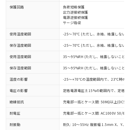
※1 対応状況
保護回路
負荷短絡保護
出力逆接続保護
対応済み：EU RoHS指令（10物質）の
電源逆接続保護
非含有に対応した製品が提供可能な商品で
サージ吸収
す。
対応予定：EU RoHS指令（10物質）の非含
使用温度範囲
-25～70℃ (ただし、氷結、結露しないこ
ご利用条件
有に対応した製品に切り替える予定のある
商品です。
保存温度範囲
-25～70℃ (ただし、氷結、結露しないこ
対応予定なし：EU RoHS指令（10物質）の
以下の条件をお読みいただき、同意のうえ
非含有に非対応の商品で、対応品を出す予
使用湿度範囲
35～95%RH (ただし、結露しないこと)
ご利用ください。
定はありません。
調査・確認中：EU RoHS指令（10物質）の
保存湿度範囲
35～95%RH (ただし、結露しないこと)
本サービスは、当社制御機器事業取扱
※1 中国RoHS○×表
非含有の対応状況を調査中または確認中の
商品の当社在庫状況および標準価格
温度の影響
-25～+70℃の温度範囲内で、23℃時の
商品です。
(税抜)を提供させていただくもので
「○」：最大均質材料含有率が中国RoHSの
非該当品：ライセンス料など無形物で、有
す。
電圧の影響
定格電源電圧±15%の範囲内で、定格電
基準値以下であることを示します。
害物質有無と関係のない商品です。
当社制御機器事業取扱商品の中には、
「×」：最大均質材料含有率が中国RoHSの
仕入先様の事情により、非含有部品として
本サービスの対象外となる商品もある
絶縁抵抗
充電部一括とケース間: 50MΩ以上(DC50
基準値を超えていることを示します。
いたものが、含有品と判明した場合などや
当社は、これら貴社製品のうち、外国
ことをご了承ください。
「－」：未確認です。当社販売部門へお問
むを得ず変更することがあります。
為替および外国貿易法に定める商品
在庫状況および標準価格照会結果は、
耐電圧
充電部一括とケース間: AC1000V 50/60Hz
い合わせください。
（以下｢規制貨物等」という）を輸出
記載している更新日時点での社内デー
*EU RoHS指令（10物質）：
または国外への提供する場合は、日本
耐振動
耐久: 10～55Hz 複振幅 1.5mm X、Y、Z
記
タに基づき作成されるものであり、閲
説明
鉛(Pb) 1000ppm以下、 水銀(Hg) 1000ppm以下、 カド
*中国RoHS10物質の基準値 (GB/T26572)：
国政府の輸出許可(または役務取引許