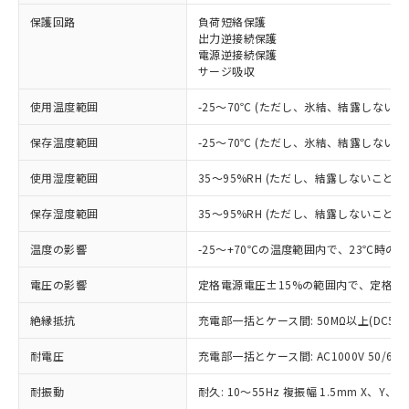
保護回路
負荷短絡保護
※1 対応状況
出力逆接続保護
電源逆接続保護
サージ吸収
対応済み：EU RoHS指令（10物質）の
非含有に対応した製品が提供可能な商品で
使用温度範囲
-25～70℃ (ただし、氷結、結露しないこ
す。
対応予定：EU RoHS指令（10物質）の非含
保存温度範囲
-25～70℃ (ただし、氷結、結露しないこ
ご利用条件
有に対応した製品に切り替える予定のある
商品です。
使用湿度範囲
35～95%RH (ただし、結露しないこと)
対応予定なし：EU RoHS指令（10物質）の
以下の条件をお読みいただき、同意のうえ
非含有に非対応の商品で、対応品を出す予
保存湿度範囲
35～95%RH (ただし、結露しないこと)
ご利用ください。
定はありません。
調査・確認中：EU RoHS指令（10物質）の
温度の影響
-25～+70℃の温度範囲内で、23℃時の
本サービスは、当社制御機器事業取扱
※1 中国RoHS○×表
非含有の対応状況を調査中または確認中の
商品の当社在庫状況および標準価格
商品です。
電圧の影響
定格電源電圧±15%の範囲内で、定格電
(税抜)を提供させていただくもので
「○」：最大均質材料含有率が中国RoHSの
非該当品：ライセンス料など無形物で、有
す。
基準値以下であることを示します。
絶縁抵抗
充電部一括とケース間: 50MΩ以上(DC50
害物質有無と関係のない商品です。
当社制御機器事業取扱商品の中には、
「×」：最大均質材料含有率が中国RoHSの
仕入先様の事情により、非含有部品として
本サービスの対象外となる商品もある
耐電圧
充電部一括とケース間: AC1000V 50/60Hz
基準値を超えていることを示します。
いたものが、含有品と判明した場合などや
当社は、これら貴社製品のうち、外国
ことをご了承ください。
「－」：未確認です。当社販売部門へお問
むを得ず変更することがあります。
為替および外国貿易法に定める商品
在庫状況および標準価格照会結果は、
耐振動
耐久: 10～55Hz 複振幅 1.5mm X、Y、Z
い合わせください。
（以下｢規制貨物等」という）を輸出