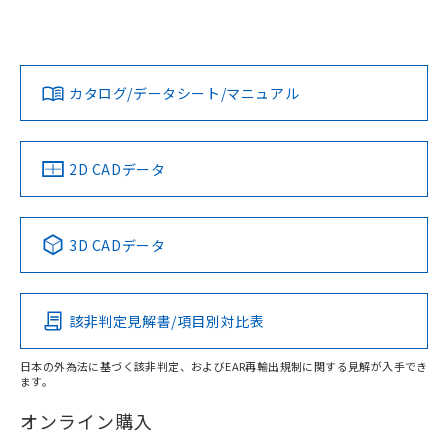
UL認証
CSA認証
CEマーキング
L: 2mm以上、φd: 40mm以上、D: 2mm以上、m: 27mm以
上、n: 30mm以上
Yes
Yes
Yes
金属埋め込み
対応状況
対応予定月
※1
※2
ダウンロードデータをご利用いただく前に、以下を必ずお読
タイムチャート
みください。
カタログ/データシート/マニュアル
対応済み
ソフトウェアの使用条件
LR型式承認
DNV型式承認
BV型式承認
KR型式承
（イギリス
（ノルウェー
（フランス
（韓国
船舶規格）
船舶規格）
船舶規格）
船舶規格
中国 RoHS
注意事項・凡例
2D CADデータ
No
No
No
No
l: 6mm以上、φd: 40mm以上、D: 6mm以上、m: 27mm以
上、n: 30mm以上
中国 RoHS表
※1 ※2
検出領域
3D CADデータ
この製品の規格認証/適合状況ページへ
Pb
Hg
Cd
Cr(VI)
その他の認証はこちらのページからご検索ください
該非判定見解書/項目別対比表
X
O
O
O
日本の外為法に基づく該非判定、およびEAR再輸出規制に関する見解が入手でき
ます。
"対応済み"や非含有の記載がされた商品であっても、流通
在庫等で未対応品が混在する可能性があります。
オンライン購入
非含有品が必要な際は、弊社営業部門もしくは販売店へお