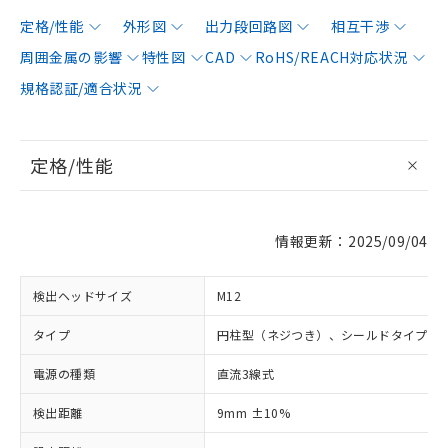
定格/性能
外形図
出力段回路図
相互干渉
周囲金属の影響
特性図
CAD
RoHS/REACH対応状況
規格認証/適合状況
定格/性能
情報更新：2025/09/04
検出ヘッドサイズ
M12
タイプ
円柱型（ネジつき）、シールドタイプ
電源の種類
直流3線式
検出距離
9mm ±10%