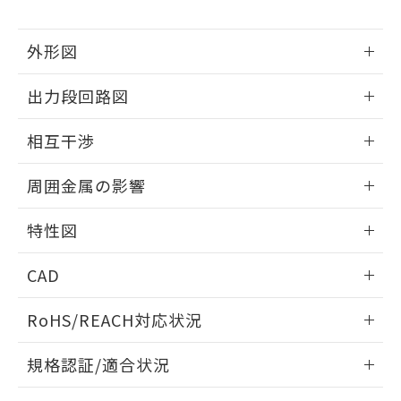
下記の非含有証明書をダウンロードするこ
品・サービスに関するお客様との取
とができます。
合意する
キャンセル
引・商談に必要な範囲で利用すること
外形図
をご了承ください。
EU RoHS指令（10物質）の非含有証明書
※当社の共同利用者とは、
"個人情報
51物質の非含有証明書（当社基準）
情報更新：2025/09/04
の共同利用に関して"
の「1.共同利
出力段回路図
※本証明書は発行日時点で非含有を証明す
用者の範囲」に記載されている法人を
るもので、過去に遡って非含有を証明する
外形図
指します。
情報更新：2025/09/04
ものではありません。
相互干渉
また、RoHS指令のフタル酸エステル類４
出力段回路図
情報更新：2025/09/04
物質の対応では、対応完了までの期間は出
周囲金属の影響
荷製品に未対応品が混在することから備考
欄に対応日を記載しておりました。
相互干渉
情報更新：2025/09/04
特性図
既に当社にて対応品への在庫切替を完了
していることから、特段のことがない限
周囲金属の影響
情報更新：2025/09/04
り、2022年1月12日より割愛しておりま
CAD
す。
検出物体の大きさと材質による影響
ログイン/会員登録いただくと、CADデータをダウンロー
RoHS/REACH対応状況
ドすることができます。
情報更新：2026/7/29
A: 60mm以上、B: 35mm以上
規格認証/適合状況
ログイン/会員登録
EU RoHS
注意事項・凡例