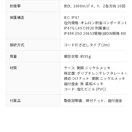
記載している更新日時点での社内デー
*EU RoHS指令（10物質）：
または国外への提供する場合は、日本
2
耐衝撃
記
タに基づき作成されるものであり、閲
説明
耐久: 1000m/s
X、Y、Z各方向 10回
鉛(Pb) 1000ppm以下、 水銀(Hg) 1000ppm以下、 カド
*中国RoHS10物質の基準値 (GB/T26572)：
国政府の輸出許可(または役務取引許
号
覧された時点での実際の在庫および標
ミウム(Cd) 100ppm以下、
Pb(鉛) :1000ppm、 Hg(水銀) : 1000ppm、 Cd(カドミウ
可)を取得するなどの必要な手続きを
六価クロム(Cr(Ⅵ)) 1000ppm以下、ポリ臭化ビフェニル
保護構造
IEC: IP67
ム) : 100ppm、
準価格とは異なる場合があることをご
類(PBB) 1000ppm以下、ポリ臭化ジフェニルエーテル類
Cr(Ⅵ)(六価クロム) : 1000ppm、 PBBs(ポリ臭化ビフェ
とります。
社内規格: オムロン耐油コンポーネント評
了承ください。
(PBDE) 1000ppm以下、フタル酸ビス(2-エチルヘキシ
○
一定数以上の在庫あり
ニル類) : 1000ppm、 PBDEs(ポリ臭化ジフェニルエーテ
IP67G (JIS C0920 附属書1)
当社は規制貨物を破棄する場合は、完
ル) (DEHP)(別名：DOP) 1000ppm以下、フタル酸ブチ
正式な納期状況および標準価格はお客
ル類) : 1000ppm、
IP69K (ISO 20653規格(旧DIN規格 40050 
ルベンジル（BBP） 1000ppm以下、フタル酸ジブチル
全に破砕するなど、違法に輸出されな
DBP(フタル酸ジブチル) : 1000ppm、 DIBP(フタル酸ジ
様のお取引先、またはお客様担当のオ
（DBP） 1000ppm以下、フタル酸ジイソブチル
イソブチル) : 1000ppm、 BBP(フタル酸ブチルベンジ
△
一定数には満たないが在庫あり
いよう必要な手段を講じます。
ムロン制御機器販売店・当社販売員に
(DIBP) 1000ppm以下
ル) : 1000ppm、
接続方式
コード引き出しタイプ (2m)
当社は貴社製品を、核兵器、ミサイ
但し、RoHS指令で産業用監視および制御機器に対する
DEHP(フタル酸ビス(2-エチルヘキシル)) : 1000ppm
ご相談ください。
適用除外項目は除く。
ル、化学兵器、生物兵器またはその他
－
在庫なし(最新の在庫状況につ
オムロン制御機器販売店や当社販売拠
質量
梱包状態: 約95g
フタル酸エステル類の４物質については閾値を超える意
武器並びにこれらの製造装置等に一切
いては、お客様のお取引先、ま
図的な使用がないことを確認しています。
点は「
販売ネットワーク
」をご確認
※2 環境保護使用期限
使用いたしません。
たはお客様担当のオムロン制御
材質
ください。
ケース: 黄銅 ニッケルメッキ
当社は、貴社製品を第三者に販売する
機器販売店・当社販売員にご確
検出面: ポリブチレンテレフタレート (PB
在庫状況および標準価格結果を当社の
※2 対応予定月
「ｅ」：有害物質（10物質）のすべてが基
場合は、上記1、2および3の内容を当
締めつけナット: 黄銅 ニッケルメッキ
認ください)
事前の承諾なく第三者に漏洩または開
準値以下であることを示します。
歯付座金: 鉄 亜鉛メッキ
該第三者に通知します。また当社は、
示しないようお願いします。
コード: 塩化ビニル (PVC)
部品在庫の切り替え状況などにより、予定
「10」：通常の使用状況下において有害物
販売先および販売に係わる関係者が違
マイパーツ機能（部品リスト作成サー
空
受注生産機種、また在庫状況の
月が前後することがあります。
質が外部に漏えいし、環境に深刻な影響を
法に輸出するおそれがある場合は、取
ビス）をご利用いただくには、I-Web
白
情報を公開していない機種
付属品
取扱説明書、締付ナット、歯付座金
及ぼさない年数を意味します。
り引きをいたしません。
メンバーズにご登録されている必要が
「－」：未確認です。当社販売部門へお問
あります。
い合わせください。
お客様が当ウェブサイト上で当社にご
※3 非含有証明書ダウンロード
登録された部品リストについて、当社
および当社の共同利用者が、当社の製