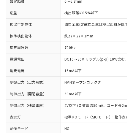
設定距離
0～6.8mm
応差
検出距離の15%以下
検出可能物体
磁性金属(非磁性金属は検出距離が低下し
標準検出物体
鉄27×27×1mm
応答周波数
700Hz
電源電圧
DC10～30V リップル(p-p) 10%含む、Cla
消費電流
16mA以下
制御出力（出力形式）
NPNオープンコレクタ
制御出力（開閉容量）
50mA以下
制御出力（残留電圧）
2V以下 (負荷電流50mA、コード長2m時)
表示灯
標準I/Oモード（SIOモード）: 動作表示灯
動作モード
NO