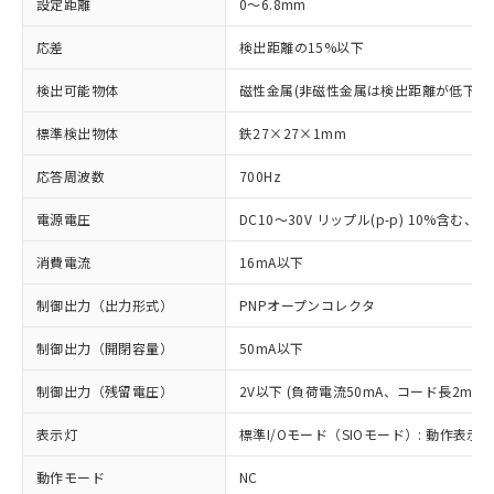
設定距離
0～6.8mm
応差
検出距離の15%以下
検出可能物体
磁性金属(非磁性金属は検出距離が低下し
標準検出物体
鉄27×27×1mm
応答周波数
700Hz
電源電圧
DC10～30V リップル(p-p) 10%含む、Cla
消費電流
16mA以下
制御出力（出力形式）
PNPオープンコレクタ
制御出力（開閉容量）
50mA以下
制御出力（残留電圧）
2V以下 (負荷電流50mA、コード長2m時)
表示灯
標準I/Oモード（SIOモード）: 動作表示灯
動作モード
NC