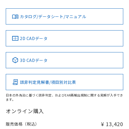
Yes
Yes
Yes
金属埋め込み
対応状況
対応予定月
※1
※2
ダウンロードデータをご利用いただく前に、以下を必ずお読
みください。
カタログ/データシート/マニュアル
対応済み
ソフトウェアの使用条件
LR型式承認
DNV型式承認
BV型式承認
KR型式承
タイムチャート
（イギリス
（ノルウェー
（フランス
（韓国
船舶規格）
船舶規格）
船舶規格）
船舶規格
中国 RoHS
注意事項・凡例
2D CADデータ
No
No
No
No
l: 6mm以上、φd: 40mm以上、D: 6mm以上、m: 27mm以
上、n: 30mm以上
中国 RoHS表
※1 ※2
検出領域
3D CADデータ
この製品の規格認証/適合状況ページへ
Pb
Hg
Cd
Cr(VI)
その他の認証はこちらのページからご検索ください
該非判定見解書/項目別対比表
X
O
O
O
日本の外為法に基づく該非判定、およびEAR再輸出規制に関する見解が入手でき
ます。
"対応済み"や非含有の記載がされた商品であっても、流通
在庫等で未対応品が混在する可能性があります。
オンライン購入
非含有品が必要な際は、弊社営業部門もしくは販売店へお
問い合わせください。
¥ 13,420
販売価格（税込）