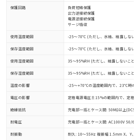
※1 対応状況
保護回路
負荷短絡保護
出力逆接続保護
電源逆接続保護
対応済み：EU RoHS指令（10物質）の
サージ吸収
非含有に対応した製品が提供可能な商品で
す。
使用温度範囲
-25～70℃ (ただし、氷結、結露しないこ
対応予定：EU RoHS指令（10物質）の非含
ご利用条件
有に対応した製品に切り替える予定のある
保存温度範囲
-25～70℃ (ただし、氷結、結露しないこ
商品です。
対応予定なし：EU RoHS指令（10物質）の
使用湿度範囲
35～95%RH (ただし、結露しないこと)
以下の条件をお読みいただき、同意のうえ
非含有に非対応の商品で、対応品を出す予
ご利用ください。
定はありません。
保存湿度範囲
35～95%RH (ただし、結露しないこと)
調査・確認中：EU RoHS指令（10物質）の
本サービスは、当社制御機器事業取扱
※1 中国RoHS○×表
非含有の対応状況を調査中または確認中の
温度の影響
-25～+70℃の温度範囲内で、23℃時の
商品の当社在庫状況および標準価格
商品です。
(税抜)を提供させていただくもので
「○」：最大均質材料含有率が中国RoHSの
電圧の影響
定格電源電圧±15%の範囲内で、定格電
非該当品：ライセンス料など無形物で、有
す。
基準値以下であることを示します。
害物質有無と関係のない商品です。
当社制御機器事業取扱商品の中には、
絶縁抵抗
充電部一括とケース間: 50MΩ以上(DC50
「×」：最大均質材料含有率が中国RoHSの
仕入先様の事情により、非含有部品として
本サービスの対象外となる商品もある
基準値を超えていることを示します。
いたものが、含有品と判明した場合などや
当社は、これら貴社製品のうち、外国
ことをご了承ください。
耐電圧
充電部一括とケース間: AC1000V 50/60Hz
「－」：未確認です。当社販売部門へお問
むを得ず変更することがあります。
為替および外国貿易法に定める商品
在庫状況および標準価格照会結果は、
い合わせください。
（以下｢規制貨物等」という）を輸出
耐振動
記載している更新日時点での社内デー
耐久: 10～55Hz 複振幅 1.5mm X、Y、Z
*EU RoHS指令（10物質）：
または国外への提供する場合は、日本