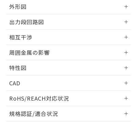
とができます。
合意する
キャンセル
引・商談に必要な範囲で利用すること
外形図
をご了承ください。
EU RoHS指令（10物質）の非含有証明書
情報更新：2025/09/04
※当社の共同利用者とは、
"個人情報
出力段回路図
51物質の非含有証明書（当社基準）
の共同利用に関して"
の「1.共同利
※本証明書は発行日時点で非含有を証明す
用者の範囲」に記載されている法人を
外形図
情報更新：2025/09/04
るもので、過去に遡って非含有を証明する
相互干渉
指します。
ものではありません。
出力段回路図
また、RoHS指令のフタル酸エステル類４
情報更新：2025/09/04
周囲金属の影響
物質の対応では、対応完了までの期間は出
荷製品に未対応品が混在することから備考
相互干渉
情報更新：2025/09/04
特性図
欄に対応日を記載しておりました。
既に当社にて対応品への在庫切替を完了
周囲金属の影響
情報更新：2025/09/04
していることから、特段のことがない限
CAD
り、2022年1月12日より割愛しておりま
検出物体の大きさと材質による影響
す。
ログイン/会員登録いただくと、CADデータをダウンロー
RoHS/REACH対応状況
ドすることができます。
情報更新：2026/7/29
A: 60mm以上、B: 35mm以上
規格認証/適合状況
ログイン/会員登録
EU RoHS
注意事項・凡例
UL認証
CSA認証
CEマーキング
L: 2mm以上、φd: 40mm以上、D: 2mm以上、m: 27mm以
上、n: 30mm以上