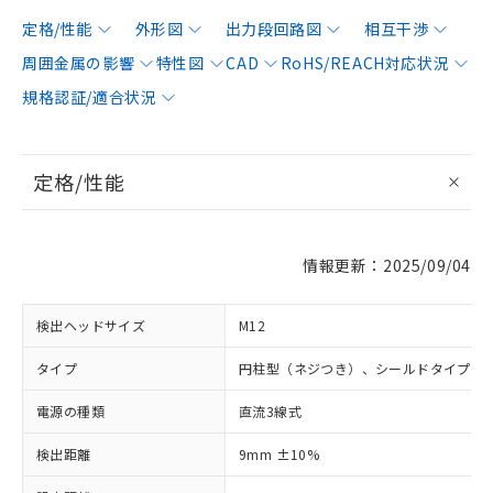
定格/性能
外形図
出力段回路図
相互干渉
周囲金属の影響
特性図
CAD
RoHS/REACH対応状況
規格認証/適合状況
定格/性能
情報更新：2025/09/04
検出ヘッドサイズ
M12
タイプ
円柱型（ネジつき）、シールドタイプ
電源の種類
直流3線式
検出距離
9mm ±10%