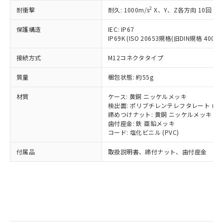
記
タに基づき作成されるものであり、閲
説明
鉛(Pb) 1000ppm以下、 水銀(Hg) 1000ppm以下、 カド
*中国RoHS10物質の基準値 (GB/T26572)：
国政府の輸出許可(または役務取引許
2
耐衝撃
耐久: 1000m/s
X、Y、Z各方向 10回
号
覧された時点での実際の在庫および標
ミウム(Cd) 100ppm以下、
Pb(鉛) :1000ppm、 Hg(水銀) : 1000ppm、 Cd(カドミウ
可)を取得するなどの必要な手続きを
六価クロム(Cr(Ⅵ)) 1000ppm以下、ポリ臭化ビフェニル
ム) : 100ppm、
準価格とは異なる場合があることをご
類(PBB) 1000ppm以下、ポリ臭化ジフェニルエーテル類
Cr(Ⅵ)(六価クロム) : 1000ppm、 PBBs(ポリ臭化ビフェ
保護構造
とります。
IEC: IP67
了承ください。
(PBDE) 1000ppm以下、フタル酸ビス(2-エチルヘキシ
○
一定数以上の在庫あり
ニル類) : 1000ppm、 PBDEs(ポリ臭化ジフェニルエーテ
IP69K (ISO 20653規格(旧DIN規格 40050 
当社は規制貨物を破棄する場合は、完
ル) (DEHP)(別名：DOP) 1000ppm以下、フタル酸ブチ
正式な納期状況および標準価格はお客
ル類) : 1000ppm、
ルベンジル（BBP） 1000ppm以下、フタル酸ジブチル
全に破砕するなど、違法に輸出されな
DBP(フタル酸ジブチル) : 1000ppm、 DIBP(フタル酸ジ
様のお取引先、またはお客様担当のオ
（DBP） 1000ppm以下、フタル酸ジイソブチル
接続方式
M12コネクタタイプ
イソブチル) : 1000ppm、 BBP(フタル酸ブチルベンジ
△
一定数には満たないが在庫あり
いよう必要な手段を講じます。
ムロン制御機器販売店・当社販売員に
(DIBP) 1000ppm以下
ル) : 1000ppm、
当社は貴社製品を、核兵器、ミサイ
但し、RoHS指令で産業用監視および制御機器に対する
DEHP(フタル酸ビス(2-エチルヘキシル)) : 1000ppm
ご相談ください。
質量
梱包状態: 約55g
適用除外項目は除く。
ル、化学兵器、生物兵器またはその他
－
在庫なし(最新の在庫状況につ
オムロン制御機器販売店や当社販売拠
フタル酸エステル類の４物質については閾値を超える意
武器並びにこれらの製造装置等に一切
いては、お客様のお取引先、ま
図的な使用がないことを確認しています。
点は「
販売ネットワーク
」をご確認
材質
ケース: 黄銅 ニッケルメッキ
※2 環境保護使用期限
使用いたしません。
たはお客様担当のオムロン制御
ください。
検出面: ポリブチレンテレフタレート (PB
当社は、貴社製品を第三者に販売する
機器販売店・当社販売員にご確
締めつけナット: 黄銅 ニッケルメッキ
在庫状況および標準価格結果を当社の
※2 対応予定月
「ｅ」：有害物質（10物質）のすべてが基
場合は、上記1、2および3の内容を当
歯付座金: 鉄 亜鉛メッキ
認ください)
事前の承諾なく第三者に漏洩または開
準値以下であることを示します。
コード: 塩化ビニル (PVC)
該第三者に通知します。また当社は、
示しないようお願いします。
部品在庫の切り替え状況などにより、予定
「10」：通常の使用状況下において有害物
販売先および販売に係わる関係者が違
マイパーツ機能（部品リスト作成サー
空
受注生産機種、また在庫状況の
付属品
取扱説明書、締付ナット、歯付座金
月が前後することがあります。
質が外部に漏えいし、環境に深刻な影響を
法に輸出するおそれがある場合は、取
ビス）をご利用いただくには、I-Web
白
情報を公開していない機種
及ぼさない年数を意味します。
り引きをいたしません。
メンバーズにご登録されている必要が
「－」：未確認です。当社販売部門へお問
あります。
い合わせください。
お客様が当ウェブサイト上で当社にご
※3 非含有証明書ダウンロード
登録された部品リストについて、当社
および当社の共同利用者が、当社の製
下記の非含有証明書をダウンロードするこ
品・サービスに関するお客様との取