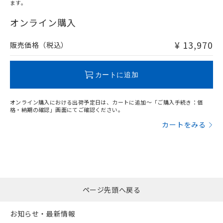
ます。
"対応済み"や非含有の記載がされた商品であっても、流通
在庫等で未対応品が混在する可能性があります。
オンライン購入
非含有品が必要な際は、弊社営業部門もしくは販売店へお
問い合わせください。
¥ 13,970
販売価格（税込）
この製品のRoHS/REACH対応状況ページへ
カートに追加
オンライン購入における出荷予定日は、カートに追加～「ご購入手続き：価
格・納期の確認」画面にてご確認ください。
カートをみる
ページ先頭へ戻る
お知らせ・最新情報