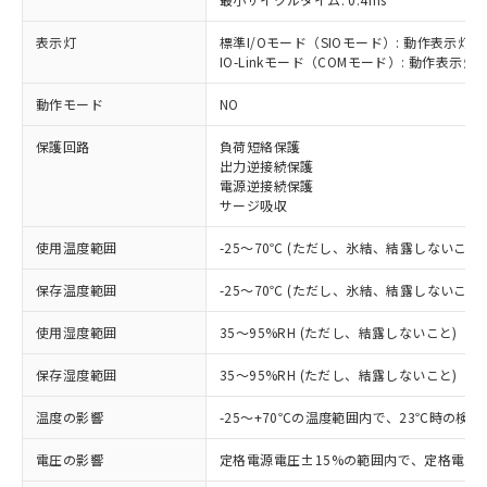
表示灯
標準I/Oモード（SIOモード）: 動作表示灯(
IO-Linkモード（COMモード）: 動作表示灯(
※1 対応状況
動作モード
NO
対応済み：EU RoHS指令（10物質）の
保護回路
負荷短絡保護
非含有に対応した製品が提供可能な商品で
出力逆接続保護
す。
電源逆接続保護
対応予定：EU RoHS指令（10物質）の非含
サージ吸収
ご利用条件
有に対応した製品に切り替える予定のある
商品です。
使用温度範囲
-25～70℃ (ただし、氷結、結露しないこと)
対応予定なし：EU RoHS指令（10物質）の
以下の条件をお読みいただき、同意のうえ
非含有に非対応の商品で、対応品を出す予
保存温度範囲
-25～70℃ (ただし、氷結、結露しないこと)
ご利用ください。
定はありません。
調査・確認中：EU RoHS指令（10物質）の
使用湿度範囲
35～95%RH (ただし、結露しないこと)
本サービスは、当社制御機器事業取扱
※1 中国RoHS○×表
非含有の対応状況を調査中または確認中の
商品の当社在庫状況および標準価格
保存湿度範囲
35～95%RH (ただし、結露しないこと)
商品です。
(税抜)を提供させていただくもので
「○」：最大均質材料含有率が中国RoHSの
非該当品：ライセンス料など無形物で、有
す。
温度の影響
-25～+70℃の温度範囲内で、23℃時の検
基準値以下であることを示します。
害物質有無と関係のない商品です。
当社制御機器事業取扱商品の中には、
「×」：最大均質材料含有率が中国RoHSの
仕入先様の事情により、非含有部品として
本サービスの対象外となる商品もある
電圧の影響
定格電源電圧±15%の範囲内で、定格電源
基準値を超えていることを示します。
いたものが、含有品と判明した場合などや
当社は、これら貴社製品のうち、外国
ことをご了承ください。