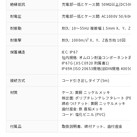
「－」：未確認です。当社販売部門へお問
むを得ず変更することがあります。
為替および外国貿易法に定める商品
絶縁抵抗
在庫状況および標準価格照会結果は、
充電部一括とケース間: 50MΩ以上(DC500V
い合わせください。
（以下｢規制貨物等」という）を輸出
記載している更新日時点での社内デー
*EU RoHS指令（10物質）：
または国外への提供する場合は、日本
耐電圧
充電部一括とケース間: AC1000V 50/60Hz 1
記
タに基づき作成されるものであり、閲
説明
鉛(Pb) 1000ppm以下、 水銀(Hg) 1000ppm以下、 カド
*中国RoHS10物質の基準値 (GB/T26572)：
国政府の輸出許可(または役務取引許
号
覧された時点での実際の在庫および標
ミウム(Cd) 100ppm以下、
Pb(鉛) :1000ppm、 Hg(水銀) : 1000ppm、 Cd(カドミウ
耐振動
可)を取得するなどの必要な手続きを
耐久: 10～55Hz 複振幅 1.5mm X、Y、Z各
六価クロム(Cr(Ⅵ)) 1000ppm以下、ポリ臭化ビフェニル
ム) : 100ppm、
準価格とは異なる場合があることをご
類(PBB) 1000ppm以下、ポリ臭化ジフェニルエーテル類
Cr(Ⅵ)(六価クロム) : 1000ppm、 PBBs(ポリ臭化ビフェ
とります。
了承ください。
(PBDE) 1000ppm以下、フタル酸ビス(2-エチルヘキシ
○
一定数以上の在庫あり
ニル類) : 1000ppm、 PBDEs(ポリ臭化ジフェニルエーテ
2
耐衝撃
耐久: 1000m/s
X、Y、Z各方向 10回
当社は規制貨物を破棄する場合は、完
ル) (DEHP)(別名：DOP) 1000ppm以下、フタル酸ブチ
正式な納期状況および標準価格はお客
ル類) : 1000ppm、
ルベンジル（BBP） 1000ppm以下、フタル酸ジブチル
全に破砕するなど、違法に輸出されな
DBP(フタル酸ジブチル) : 1000ppm、 DIBP(フタル酸ジ
様のお取引先、またはお客様担当のオ
（DBP） 1000ppm以下、フタル酸ジイソブチル
保護構造
IEC: IP67
イソブチル) : 1000ppm、 BBP(フタル酸ブチルベンジ
△
一定数には満たないが在庫あり
いよう必要な手段を講じます。
ムロン制御機器販売店・当社販売員に
(DIBP) 1000ppm以下
ル) : 1000ppm、
社内規格: オムロン耐油コンポーネント評価
当社は貴社製品を、核兵器、ミサイ
但し、RoHS指令で産業用監視および制御機器に対する
DEHP(フタル酸ビス(2-エチルヘキシル)) : 1000ppm
ご相談ください。
IP67G (JIS C0920 附属書1)
適用除外項目は除く。
ル、化学兵器、生物兵器またはその他
－
在庫なし(最新の在庫状況につ
オムロン制御機器販売店や当社販売拠
IP69K (ISO 20653規格(旧DIN規格 40050 PA
フタル酸エステル類の４物質については閾値を超える意
武器並びにこれらの製造装置等に一切
いては、お客様のお取引先、ま
図的な使用がないことを確認しています。
点は「
販売ネットワーク
」をご確認
※2 環境保護使用期限
使用いたしません。
接続方式
たはお客様担当のオムロン制御
コード引き出しタイプ (5m)
ください。
当社は、貴社製品を第三者に販売する
機器販売店・当社販売員にご確
在庫状況および標準価格結果を当社の
※2 対応予定月
「ｅ」：有害物質（10物質）のすべてが基
材質
場合は、上記1、2および3の内容を当
ケース: 黄銅 ニッケルメッキ
認ください)
事前の承諾なく第三者に漏洩または開
準値以下であることを示します。
検出面: ポリブチレンテレフタレート (PBT)
該第三者に通知します。また当社は、
示しないようお願いします。
締めつけナット: 黄銅 ニッケルメッキ
部品在庫の切り替え状況などにより、予定
「10」：通常の使用状況下において有害物
販売先および販売に係わる関係者が違
マイパーツ機能（部品リスト作成サー
空
受注生産機種、また在庫状況の
歯付座金: 鉄 亜鉛メッキ
月が前後することがあります。
質が外部に漏えいし、環境に深刻な影響を
法に輸出するおそれがある場合は、取
ビス）をご利用いただくには、I-Web
白
情報を公開していない機種
コード: 塩化ビニル (PVC)
及ぼさない年数を意味します。
り引きをいたしません。
メンバーズにご登録されている必要が
「－」：未確認です。当社販売部門へお問
付属品
あります。
取扱説明書、締付ナット、歯付座金
い合わせください。
お客様が当ウェブサイト上で当社にご