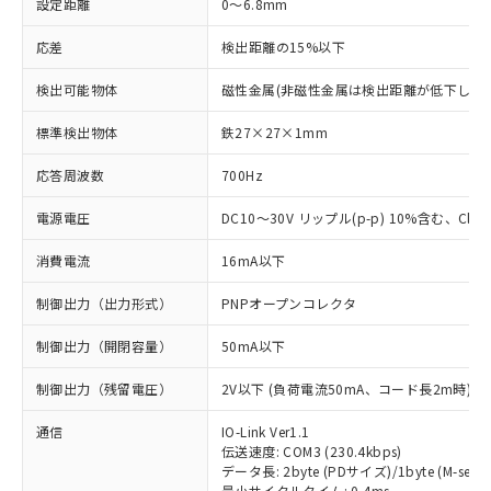
設定距離
0～6.8mm
応差
検出距離の15%以下
検出可能物体
磁性金属(非磁性金属は検出距離が低下します
標準検出物体
鉄27×27×1mm
応答周波数
700Hz
電源電圧
DC10～30V リップル(p-p) 10%含む、Class
消費電流
16mA以下
制御出力（出力形式）
PNPオープンコレクタ
制御出力（開閉容量）
50mA以下
制御出力（残留電圧）
2V以下 (負荷電流50mA、コード長2m時)
通信
IO-Link Ver1.1
伝送速度: COM3 (230.4kbps)
データ長: 2byte (PDサイズ)/1byte (M-seque
最小サイクルタイム: 0.4ms