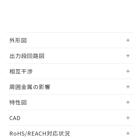
※3 非含有証明書ダウンロード
登録された部品リストについて、当社
および当社の共同利用者が、当社の製
下記の非含有証明書をダウンロードするこ
品・サービスに関するお客様との取
とができます。
合意する
キャンセル
引・商談に必要な範囲で利用すること
をご了承ください。
EU RoHS指令（10物質）の非含有証明書
※当社の共同利用者とは、
"個人情報
外形図
51物質の非含有証明書（当社基準）
の共同利用に関して"
の「1.共同利
※本証明書は発行日時点で非含有を証明す
用者の範囲」に記載されている法人を
情報更新：2025/09/04
るもので、過去に遡って非含有を証明する
出力段回路図
指します。
ものではありません。
外形図
また、RoHS指令のフタル酸エステル類４
情報更新：2025/09/04
相互干渉
物質の対応では、対応完了までの期間は出
荷製品に未対応品が混在することから備考
出力段回路図
情報更新：2025/09/04
欄に対応日を記載しておりました。
周囲金属の影響
既に当社にて対応品への在庫切替を完了
相互干渉
していることから、特段のことがない限
情報更新：2025/09/04
特性図
り、2022年1月12日より割愛しておりま
す。
周囲金属の影響
情報更新：2025/09/04
CAD
検出物体の大きさと材質による影響
ログイン/会員登録いただくと、CADデータをダウンロー
RoHS/REACH対応状況
ドすることができます。