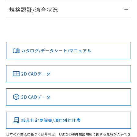
情報更新：2026/7/29
A: 60mm以上、B: 35mm以上
規格認証/適合状況
ログイン/会員登録
EU RoHS
注意事項・凡例
UL認証
CSA認証
CEマーキング
L: 2mm以上、φd: 40mm以上、D: 2mm以上、m: 27mm以
上、n: 30mm以上
Yes
Yes
Yes
金属埋め込み
対応状況
対応予定月
※1
※2
ダウンロードデータをご利用いただく前に、以下を必ずお読
みください。
カタログ/データシート/マニュアル
対応済み
ソフトウェアの使用条件
LR型式承認
DNV型式承認
BV型式承認
KR型式承
タイムチャート
（イギリス
（ノルウェー
（フランス
（韓国
船舶規格）
船舶規格）
船舶規格）
船舶規格
中国 RoHS
注意事項・凡例
2D CADデータ
No
No
No
No
l: 6mm以上、φd: 40mm以上、D: 6mm以上、m: 27mm以
上、n: 30mm以上
中国 RoHS表
※1 ※2
検出領域
3D CADデータ
この製品の規格認証/適合状況ページへ
Pb
Hg
Cd
Cr(VI)
その他の認証はこちらのページからご検索ください
該非判定見解書/項目別対比表
X
O
O
O
日本の外為法に基づく該非判定、およびEAR再輸出規制に関する見解が入手でき