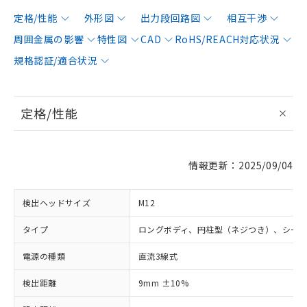
定格/性能
外形図
出力段回路図
相互干渉
周囲金属の影響
特性図
CAD
RoHS/REACH対応状況
規格認証/適合状況
定格/性能
情報更新：2025/09/04
検出ヘッドサイズ
M12
タイプ
ロングボディ、円柱型（ネジつき）、シー
電源の種類
直流3線式
検出距離
9mm ±10%