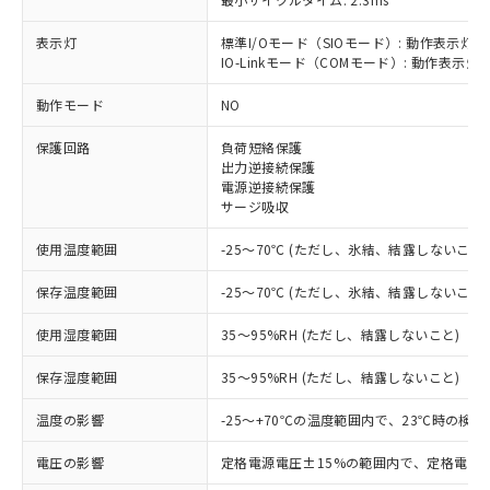
表示灯
標準I/Oモード（SIOモード）: 動作表示灯(
IO-Linkモード（COMモード）: 動作表示灯(
※1 対応状況
動作モード
NO
対応済み：EU RoHS指令（10物質）の
保護回路
負荷短絡保護
非含有に対応した製品が提供可能な商品で
出力逆接続保護
す。
電源逆接続保護
対応予定：EU RoHS指令（10物質）の非含
サージ吸収
ご利用条件
有に対応した製品に切り替える予定のある
商品です。
使用温度範囲
-25～70℃ (ただし、氷結、結露しないこと)
対応予定なし：EU RoHS指令（10物質）の
以下の条件をお読みいただき、同意のうえ
非含有に非対応の商品で、対応品を出す予
保存温度範囲
-25～70℃ (ただし、氷結、結露しないこと)
ご利用ください。
定はありません。
調査・確認中：EU RoHS指令（10物質）の
使用湿度範囲
35～95%RH (ただし、結露しないこと)
本サービスは、当社制御機器事業取扱
※1 中国RoHS○×表
非含有の対応状況を調査中または確認中の
商品の当社在庫状況および標準価格
保存湿度範囲
35～95%RH (ただし、結露しないこと)
商品です。
(税抜)を提供させていただくもので
「○」：最大均質材料含有率が中国RoHSの
非該当品：ライセンス料など無形物で、有
す。
温度の影響
-25～+70℃の温度範囲内で、23℃時の検
基準値以下であることを示します。
害物質有無と関係のない商品です。
当社制御機器事業取扱商品の中には、
「×」：最大均質材料含有率が中国RoHSの
仕入先様の事情により、非含有部品として
本サービスの対象外となる商品もある
電圧の影響
定格電源電圧±15%の範囲内で、定格電源
基準値を超えていることを示します。
いたものが、含有品と判明した場合などや
当社は、これら貴社製品のうち、外国
ことをご了承ください。