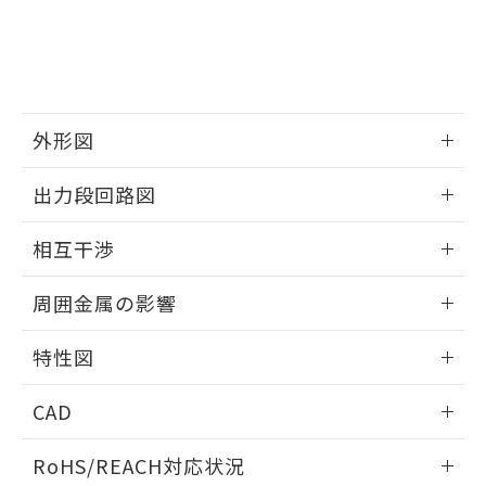
※3 非含有証明書ダウンロード
登録された部品リストについて、当社
および当社の共同利用者が、当社の製
下記の非含有証明書をダウンロードするこ
品・サービスに関するお客様との取
とができます。
合意する
キャンセル
引・商談に必要な範囲で利用すること
をご了承ください。
EU RoHS指令（10物質）の非含有証明書
※当社の共同利用者とは、
"個人情報
外形図
51物質の非含有証明書（当社基準）
の共同利用に関して"
の「1.共同利
※本証明書は発行日時点で非含有を証明す
用者の範囲」に記載されている法人を
情報更新：2025/09/04
るもので、過去に遡って非含有を証明する
出力段回路図
指します。
ものではありません。
外形図
また、RoHS指令のフタル酸エステル類４
情報更新：2025/09/04
相互干渉
物質の対応では、対応完了までの期間は出
荷製品に未対応品が混在することから備考
出力段回路図
情報更新：2025/09/04
欄に対応日を記載しておりました。
周囲金属の影響
既に当社にて対応品への在庫切替を完了
相互干渉
していることから、特段のことがない限
情報更新：2025/09/04
特性図
り、2022年1月12日より割愛しておりま
す。
周囲金属の影響
情報更新：2025/09/04
CAD
検出物体の大きさと材質による影響
ログイン/会員登録いただくと、CADデータをダウンロー
RoHS/REACH対応状況
ドすることができます。