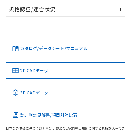
情報更新：2026/7/29
A: 60mm以上、B: 35mm以上
規格認証/適合状況
ログイン/会員登録
EU RoHS
注意事項・凡例
UL認証
CSA認証
CEマーキング
L: 2mm以上、φd: 40mm以上、D: 2mm以上、m: 27mm以
上、n: 30mm以上
Yes
Yes
Yes
金属埋め込み
対応状況
対応予定月
※1
※2
ダウンロードデータをご利用いただく前に、以下を必ずお読
みください。
カタログ/データシート/マニュアル
対応済み
ソフトウェアの使用条件
LR型式承認
DNV型式承認
BV型式承認
KR型式承
タイムチャート
（イギリス
（ノルウェー
（フランス
（韓国
船舶規格）
船舶規格）
船舶規格）
船舶規格
中国 RoHS
注意事項・凡例
2D CADデータ
No
No
No
No
l: 6mm以上、φd: 40mm以上、D: 6mm以上、m: 27mm以
上、n: 30mm以上
中国 RoHS表
※1 ※2
検出領域
3D CADデータ
この製品の規格認証/適合状況ページへ
Pb
Hg
Cd
Cr(VI)
その他の認証はこちらのページからご検索ください
該非判定見解書/項目別対比表
X
O
O
O
日本の外為法に基づく該非判定、およびEAR再輸出規制に関する見解が入手でき