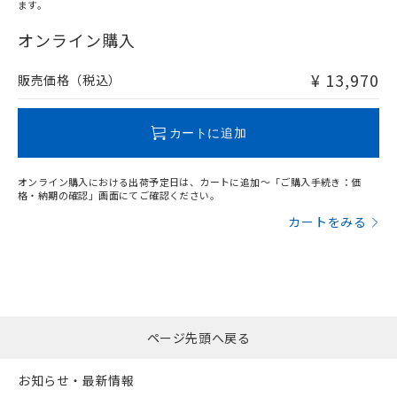
ます。
"対応済み"や非含有の記載がされた商品であっても、流通
在庫等で未対応品が混在する可能性があります。
オンライン購入
非含有品が必要な際は、弊社営業部門もしくは販売店へお
問い合わせください。
¥ 13,970
販売価格（税込）
この製品のRoHS/REACH対応状況ページへ
カートに追加
オンライン購入における出荷予定日は、カートに追加～「ご購入手続き：価
格・納期の確認」画面にてご確認ください。
カートをみる
ページ先頭へ戻る
お知らせ・最新情報