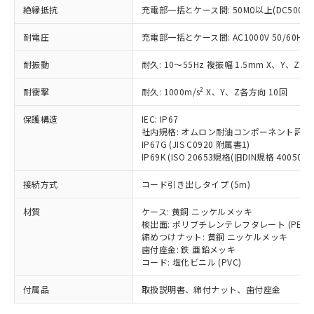
「－」：未確認です。当社販売部門へお問
むを得ず変更することがあります。
為替および外国貿易法に定める商品
絶縁抵抗
在庫状況および標準価格照会結果は、
充電部一括とケース間: 50MΩ以上(DC500V
い合わせください。
（以下｢規制貨物等」という）を輸出
記載している更新日時点での社内デー
*EU RoHS指令（10物質）：
または国外への提供する場合は、日本
耐電圧
充電部一括とケース間: AC1000V 50/60Hz 1
記
タに基づき作成されるものであり、閲
説明
鉛(Pb) 1000ppm以下、 水銀(Hg) 1000ppm以下、 カド
*中国RoHS10物質の基準値 (GB/T26572)：
国政府の輸出許可(または役務取引許
号
覧された時点での実際の在庫および標
ミウム(Cd) 100ppm以下、
Pb(鉛) :1000ppm、 Hg(水銀) : 1000ppm、 Cd(カドミウ
耐振動
可)を取得するなどの必要な手続きを
耐久: 10～55Hz 複振幅 1.5mm X、Y、Z各
六価クロム(Cr(Ⅵ)) 1000ppm以下、ポリ臭化ビフェニル
ム) : 100ppm、
準価格とは異なる場合があることをご
類(PBB) 1000ppm以下、ポリ臭化ジフェニルエーテル類
Cr(Ⅵ)(六価クロム) : 1000ppm、 PBBs(ポリ臭化ビフェ
とります。
了承ください。
(PBDE) 1000ppm以下、フタル酸ビス(2-エチルヘキシ
○
一定数以上の在庫あり
ニル類) : 1000ppm、 PBDEs(ポリ臭化ジフェニルエーテ
2
耐衝撃
耐久: 1000m/s
X、Y、Z各方向 10回
当社は規制貨物を破棄する場合は、完
ル) (DEHP)(別名：DOP) 1000ppm以下、フタル酸ブチ
正式な納期状況および標準価格はお客
ル類) : 1000ppm、
ルベンジル（BBP） 1000ppm以下、フタル酸ジブチル
全に破砕するなど、違法に輸出されな
DBP(フタル酸ジブチル) : 1000ppm、 DIBP(フタル酸ジ
様のお取引先、またはお客様担当のオ
（DBP） 1000ppm以下、フタル酸ジイソブチル
保護構造
IEC: IP67
イソブチル) : 1000ppm、 BBP(フタル酸ブチルベンジ
△
一定数には満たないが在庫あり
いよう必要な手段を講じます。
ムロン制御機器販売店・当社販売員に
(DIBP) 1000ppm以下
ル) : 1000ppm、
社内規格: オムロン耐油コンポーネント評価
当社は貴社製品を、核兵器、ミサイ
但し、RoHS指令で産業用監視および制御機器に対する
DEHP(フタル酸ビス(2-エチルヘキシル)) : 1000ppm
ご相談ください。
IP67G (JIS C0920 附属書1)
適用除外項目は除く。
ル、化学兵器、生物兵器またはその他
－
在庫なし(最新の在庫状況につ
オムロン制御機器販売店や当社販売拠
IP69K (ISO 20653規格(旧DIN規格 40050 PA
フタル酸エステル類の４物質については閾値を超える意
武器並びにこれらの製造装置等に一切
いては、お客様のお取引先、ま
図的な使用がないことを確認しています。
点は「
販売ネットワーク
」をご確認
※2 環境保護使用期限
使用いたしません。
接続方式
たはお客様担当のオムロン制御
コード引き出しタイプ (5m)
ください。
当社は、貴社製品を第三者に販売する
機器販売店・当社販売員にご確
在庫状況および標準価格結果を当社の
※2 対応予定月
「ｅ」：有害物質（10物質）のすべてが基
材質
場合は、上記1、2および3の内容を当
ケース: 黄銅 ニッケルメッキ
認ください)
事前の承諾なく第三者に漏洩または開
準値以下であることを示します。
検出面: ポリブチレンテレフタレート (PBT)
該第三者に通知します。また当社は、
示しないようお願いします。
締めつけナット: 黄銅 ニッケルメッキ
部品在庫の切り替え状況などにより、予定
「10」：通常の使用状況下において有害物
販売先および販売に係わる関係者が違
マイパーツ機能（部品リスト作成サー
空
受注生産機種、また在庫状況の
歯付座金: 鉄 亜鉛メッキ
月が前後することがあります。
質が外部に漏えいし、環境に深刻な影響を
法に輸出するおそれがある場合は、取
ビス）をご利用いただくには、I-Web
白
情報を公開していない機種
コード: 塩化ビニル (PVC)
及ぼさない年数を意味します。
り引きをいたしません。
メンバーズにご登録されている必要が
「－」：未確認です。当社販売部門へお問
付属品
あります。
取扱説明書、締付ナット、歯付座金
い合わせください。
お客様が当ウェブサイト上で当社にご