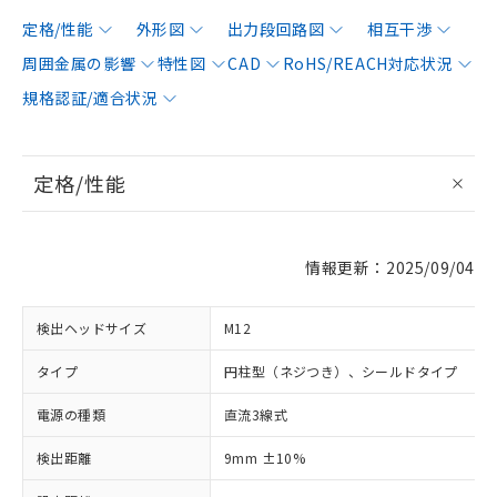
定格/性能
外形図
出力段回路図
相互干渉
周囲金属の影響
特性図
CAD
RoHS/REACH対応状況
規格認証/適合状況
定格/性能
情報更新：2025/09/04
検出ヘッドサイズ
M12
タイプ
円柱型（ネジつき）、シールドタイプ
電源の種類
直流3線式
検出距離
9mm ±10%