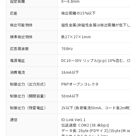
設定距離
0～6.8mm
応差
検出距離の15%以下
検出可能物体
磁性金属(非磁性金属は検出距離が低下します
標準検出物体
鉄27×27×1mm
応答周波数
700Hz
電源電圧
DC10～30V リップル(p-p) 10%含む、Class
消費電流
16mA以下
制御出力（出力形式）
PNPオープンコレクタ
制御出力（開閉容量）
50mA以下
制御出力（残留電圧）
2V以下 (負荷電流50mA、コード長2m時)
通信
IO-Link Ver1.1
伝送速度: COM2 (38.4kbps)
データ長: 2byte (PDサイズ)/1byte (M-seque
最小サイクルタイム: 2.3ms