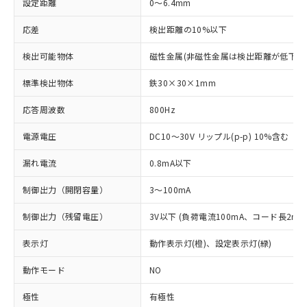
設定距離
0～6.4mm
応差
検出距離の10%以下
検出可能物体
磁性金属(非磁性金属は検出距離が低下し
標準検出物体
鉄30×30×1mm
応答周波数
800Hz
電源電圧
DC10～30V リップル(p-p) 10%含む
漏れ電流
0.8mA以下
制御出力（開閉容量）
3～100mA
制御出力（残留電圧）
3V以下 (負荷電流100mA、コード長2m時
表示灯
動作表示灯(橙)、設定表示灯(緑)
動作モード
NO
※1 対応状況
極性
有極性