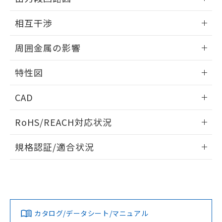
をご了承ください。
EU RoHS指令（10物質）の非含有証明書
※当社の共同利用者とは、
"個人情報
外形図
情報更新：2025/09/04
51物質の非含有証明書（当社基準）
の共同利用に関して"
の「1.共同利
相互干渉
※本証明書は発行日時点で非含有を証明す
用者の範囲」に記載されている法人を
るもので、過去に遡って非含有を証明する
出力段回路図
情報更新：2025/09/04
指します。
周囲金属の影響
ものではありません。
また、RoHS指令のフタル酸エステル類４
相互干渉
情報更新：2025/09/04
物質の対応では、対応完了までの期間は出
特性図
荷製品に未対応品が混在することから備考
周囲金属の影響
欄に対応日を記載しておりました。
情報更新：2025/09/04
CAD
既に当社にて対応品への在庫切替を完了
していることから、特段のことがない限
検出物体の大きさと材質による影響
ログイン/会員登録いただくと、CADデータをダウンロー
RoHS/REACH対応状況
り、2022年1月12日より割愛しておりま
ドすることができます。
す。
情報更新：2026/7/29
A: 60mm以上、B: 50mm以上
規格認証/適合状況
ログイン/会員登録
EU RoHS
注意事項・凡例
UL認証
CSA認証
CEマーキング
L: 11mm以上、φd: 40mm以上、D: 11mm以上、m: 20mm
以上、n: 40mm以上
No
No
Yes
金属埋め込み
対応状況
対応予定月
※1
※2
ダウンロードデータをご利用いただく前に、以下を必ずお読
みください。
カタログ/データシート/マニュアル
対応済み
ソフトウェアの使用条件