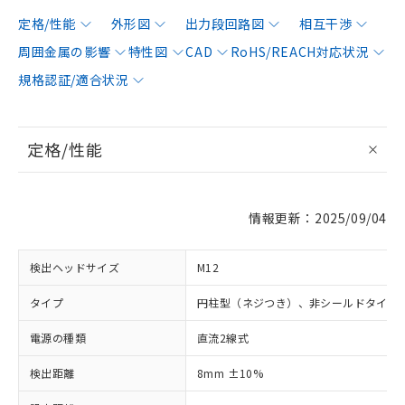
定格/性能
外形図
出力段回路図
相互干渉
周囲金属の影響
特性図
CAD
RoHS/REACH対応状況
規格認証/適合状況
定格/性能
情報更新：2025/09/04
検出ヘッドサイズ
M12
タイプ
円柱型（ネジつき）、非シールドタイプ
電源の種類
直流2線式
検出距離
8mm ±10%