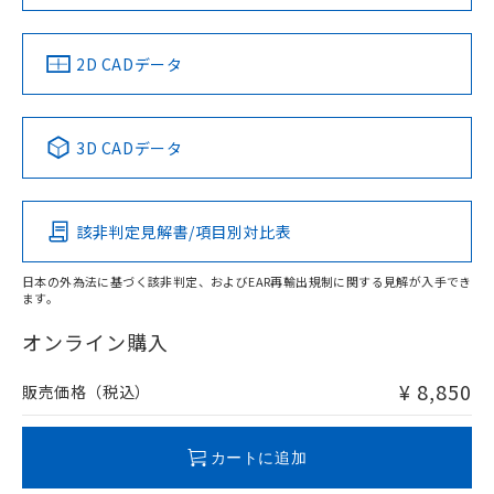
タイムチャート
LR型式承認
DNV型式承認
BV型式承認
KR型式承
（イギリス
（ノルウェー
（フランス
（韓国
船舶規格）
船舶規格）
船舶規格）
船舶規格
中国 RoHS
注意事項・凡例
2D CADデータ
No
No
No
No
l: 15mm以上、φd: 40mm以上、D: 15mm以上、m: 20mm
以上、n: 40mm以上
中国 RoHS表
※1 ※2
3D CADデータ
この製品の規格認証/適合状況ページへ
Pb
Hg
Cd
Cr(VI)
その他の認証はこちらのページからご検索ください
該非判定見解書/項目別対比表
X
O
O
O
検出領域
日本の外為法に基づく該非判定、およびEAR再輸出規制に関する見解が入手でき
ます。
"対応済み"や非含有の記載がされた商品であっても、流通
在庫等で未対応品が混在する可能性があります。
オンライン購入
非含有品が必要な際は、弊社営業部門もしくは販売店へお
問い合わせください。
¥ 8,850
販売価格（税込）
この製品のRoHS/REACH対応状況ページへ
カートに追加