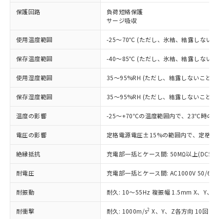
保護回路
負荷短絡保護
対応済み：EU RoHS指令（10物質）の
サージ吸収
非含有に対応した製品が提供可能な商品で
す。
使用温度範囲
-25～70℃ (ただし、氷結、結露しないこ
対応予定：EU RoHS指令（10物質）の非含
ご利用条件
有に対応した製品に切り替える予定のある
保存温度範囲
-40～85℃ (ただし、氷結、結露しないこ
商品です。
対応予定なし：EU RoHS指令（10物質）の
使用湿度範囲
35～95%RH (ただし、結露しないこと)
以下の条件をお読みいただき、同意のうえ
非含有に非対応の商品で、対応品を出す予
ご利用ください。
定はありません。
保存湿度範囲
35～95%RH (ただし、結露しないこと)
調査・確認中：EU RoHS指令（10物質）の
本サービスは、当社制御機器事業取扱
※1 中国RoHS○×表
非含有の対応状況を調査中または確認中の
温度の影響
-25～+70℃の温度範囲内で、23℃時の
商品の当社在庫状況および標準価格
商品です。
(税抜)を提供させていただくもので
「○」：最大均質材料含有率が中国RoHSの
電圧の影響
定格電源電圧±15%の範囲内で、定格電
非該当品：ライセンス料など無形物で、有
す。
基準値以下であることを示します。
害物質有無と関係のない商品です。
当社制御機器事業取扱商品の中には、
絶縁抵抗
充電部一括とケース間: 50MΩ以上(DC50
「×」：最大均質材料含有率が中国RoHSの
仕入先様の事情により、非含有部品として
本サービスの対象外となる商品もある
基準値を超えていることを示します。
いたものが、含有品と判明した場合などや
当社は、これら貴社製品のうち、外国
ことをご了承ください。
耐電圧
充電部一括とケース間: AC1000V 50/60Hz
「－」：未確認です。当社販売部門へお問
むを得ず変更することがあります。
為替および外国貿易法に定める商品
在庫状況および標準価格照会結果は、
い合わせください。
（以下｢規制貨物等」という）を輸出
記載している更新日時点での社内デー
耐振動
耐久: 10～55Hz 複振幅 1.5mm X、Y、
*EU RoHS指令（10物質）：
または国外への提供する場合は、日本
記
タに基づき作成されるものであり、閲
説明
鉛(Pb) 1000ppm以下、 水銀(Hg) 1000ppm以下、 カド
*中国RoHS10物質の基準値 (GB/T26572)：
国政府の輸出許可(または役務取引許
2
耐衝撃
耐久: 1000m/s
X、Y、Z各方向 10回
号
覧された時点での実際の在庫および標
ミウム(Cd) 100ppm以下、
Pb(鉛) :1000ppm、 Hg(水銀) : 1000ppm、 Cd(カドミウ