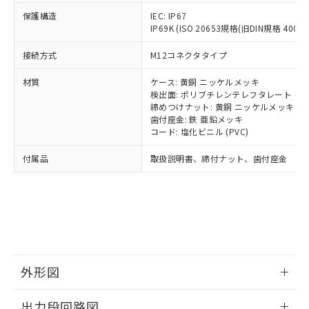
可)を取得するなどの必要な手続きを
六価クロム(Cr(Ⅵ)) 1000ppm以下、ポリ臭化ビフェニル
ム) : 100ppm、
準価格とは異なる場合があることをご
類(PBB) 1000ppm以下、ポリ臭化ジフェニルエーテル類
Cr(Ⅵ)(六価クロム) : 1000ppm、 PBBs(ポリ臭化ビフェ
とります。
保護構造
IEC: IP67
了承ください。
(PBDE) 1000ppm以下、フタル酸ビス(2-エチルヘキシ
○
一定数以上の在庫あり
ニル類) : 1000ppm、 PBDEs(ポリ臭化ジフェニルエーテ
IP69K (ISO 20653規格(旧DIN規格 40050 
当社は規制貨物を破棄する場合は、完
ル) (DEHP)(別名：DOP) 1000ppm以下、フタル酸ブチ
正式な納期状況および標準価格はお客
ル類) : 1000ppm、
ルベンジル（BBP） 1000ppm以下、フタル酸ジブチル
全に破砕するなど、違法に輸出されな
DBP(フタル酸ジブチル) : 1000ppm、 DIBP(フタル酸ジ
様のお取引先、またはお客様担当のオ
（DBP） 1000ppm以下、フタル酸ジイソブチル
イソブチル) : 1000ppm、 BBP(フタル酸ブチルベンジ
接続方式
M12コネクタタイプ
△
一定数には満たないが在庫あり
いよう必要な手段を講じます。
ムロン制御機器販売店・当社販売員に
(DIBP) 1000ppm以下
ル) : 1000ppm、
当社は貴社製品を、核兵器、ミサイ
但し、RoHS指令で産業用監視および制御機器に対する
DEHP(フタル酸ビス(2-エチルヘキシル)) : 1000ppm
ご相談ください。
材質
ケース: 黄銅 ニッケルメッキ
適用除外項目は除く。
ル、化学兵器、生物兵器またはその他
－
在庫なし(最新の在庫状況につ
オムロン制御機器販売店や当社販売拠
フタル酸エステル類の４物質については閾値を超える意
検出面: ポリブチレンテレフタレート (PB
武器並びにこれらの製造装置等に一切
いては、お客様のお取引先、ま
図的な使用がないことを確認しています。
点は「
販売ネットワーク
」をご確認
締めつけナット: 黄銅 ニッケルメッキ
※2 環境保護使用期限
使用いたしません。
たはお客様担当のオムロン制御
歯付座金: 鉄 亜鉛メッキ
ください。
当社は、貴社製品を第三者に販売する
コード: 塩化ビニル (PVC)
機器販売店・当社販売員にご確
在庫状況および標準価格結果を当社の
※2 対応予定月
「ｅ」：有害物質（10物質）のすべてが基
場合は、上記1、2および3の内容を当
認ください)
事前の承諾なく第三者に漏洩または開
準値以下であることを示します。
付属品
取扱説明書、締付ナット、歯付座金
該第三者に通知します。また当社は、
示しないようお願いします。
部品在庫の切り替え状況などにより、予定
「10」：通常の使用状況下において有害物
販売先および販売に係わる関係者が違
マイパーツ機能（部品リスト作成サー
空
受注生産機種、また在庫状況の
月が前後することがあります。
質が外部に漏えいし、環境に深刻な影響を
法に輸出するおそれがある場合は、取
ビス）をご利用いただくには、I-Web
白
情報を公開していない機種
及ぼさない年数を意味します。
り引きをいたしません。
メンバーズにご登録されている必要が
「－」：未確認です。当社販売部門へお問
あります。
い合わせください。
お客様が当ウェブサイト上で当社にご
※3 非含有証明書ダウンロード
登録された部品リストについて、当社
および当社の共同利用者が、当社の製
外形図
下記の非含有証明書をダウンロードするこ
品・サービスに関するお客様との取
とができます。
合意する
キャンセル
引・商談に必要な範囲で利用すること
情報更新：2025/09/04
出力段回路図