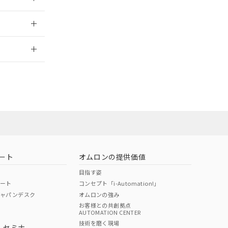
2026/7/29
ート
オムロンの提供価値
目指す姿
ポート
コンセプト「i-Automation!」
ジャパンデスク
オムロンの強み
お客様との共創拠点
AUTOMATION CENTER
DIBP
BBP
DEHP
環境保護
技術を磨く現場
・セミナ