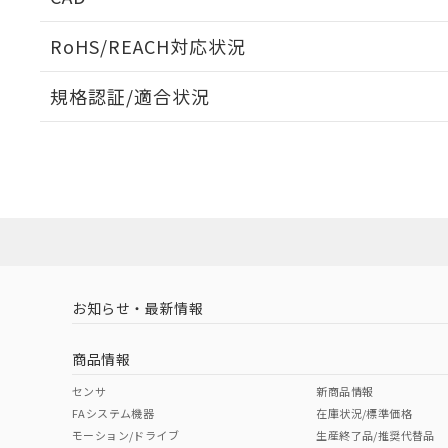
検出物体の大きさと材質による影響
ログイン/会員登録いただくと、CADデータをダウンロ
RoHS/REACH対応状況
規格認証/適合状況
EU RoHS
注意事項・凡例
A: 80mm以上、B: 60mm以上
UL認証
CSA認証
CEマーキング
L: 12mm以上、φd: 40mm以上、D: 12mm以上、m: 24mm
ダウンロードデータをご利用いただく前に、以下を必ずお読
No
No
Yes
対応状況
対応予定月
※1
※2
金属埋め込み
ソフトウェアの使用条件
対応済み
LR型式承認
DNV型式承認
BV型式承認
KR
（イギリス
（ノルウェー
（フランス
（
お知らせ・最新情報
中国 RoHS
注意事項・凡例
船舶規格）
船舶規格）
船舶規格）
船
商品情報
No
No
No
No
検出領域
中国 RoHS表
※1 ※2
センサ
新商品情報
l: 15mm以上、φd: 40mm以上、D: 15mm以上、m: 24mm
FAシステム機器
在庫状況/標準価格
Pb
Hg
Cd
Cr(V
モーション/ドライブ
生産終了品/推奨代替品