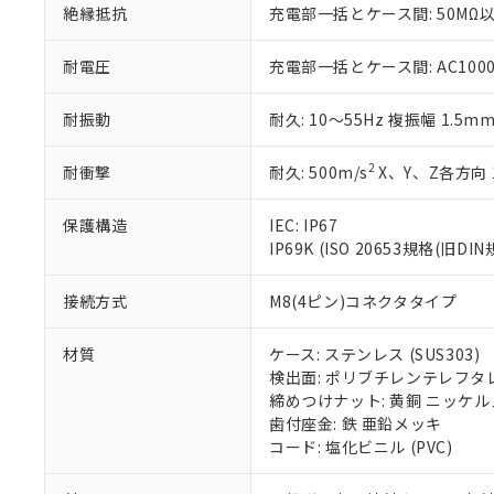
絶縁抵抗
充電部一括とケース間: 50MΩ以
51物質の非含有証
※本証明書は発行
また、RoHS指
耐電圧
充電部一括とケース間: AC1000V 
混在することから
既に当社にて対応
耐振動
耐久: 10～55Hz 複振幅 1.5m
り割愛しておりま
2
耐衝撃
耐久: 500m/s
X、Y、Z各方向 
保護構造
IEC: IP67
IP69K (ISO 20653規格(旧DIN
接続方式
M8(4ピン)コネクタタイプ
材質
ケース: ステンレス (SUS303)
検出面: ポリブチレンテレフタレー
締めつけナット: 黄銅 ニッケ
歯付座金: 鉄 亜鉛メッキ
コード: 塩化ビニル (PVC)