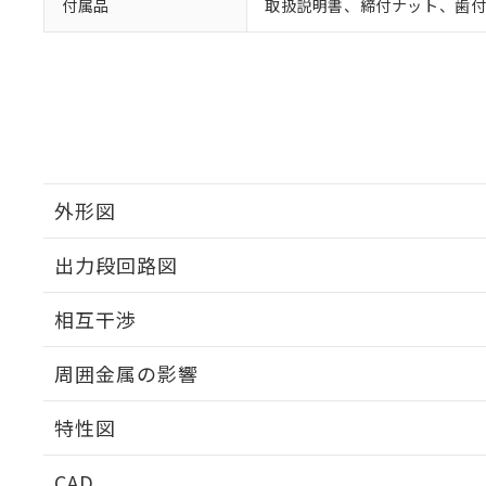
付属品
取扱説明書、締付ナット、歯
外形図
出力段回路図
外形図
相互干渉
出力段回路図
周囲金属の影響
相互干渉
特性図
周囲金属の影響
CAD