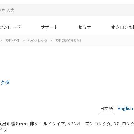
ウンロード
サポート
セミナ
オムロンの
>
E2E NEXT
>
形式セレクタ
>
E2E-X8MC2L8-M3
レクタ
日本語
English
検出距離 8mm, 非シールドタイプ, NPNオープンコレクタ, NC, ロング
イプ