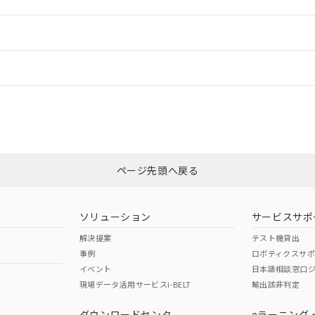
ードすることができます。
情報更新：
ログイン/会員登録
CCC認証
電波法
以上、n: 40mm以上
みください。
N/A
N/A
非含有証明書
※3
ページ先頭へ戻る
ダウンロードはこちら
型式承認
NK型式承認
ABS型式承認
韓国
（日本
（アメリカ
ソリューション
サービスサポ
舶規格）
船舶規格）
船舶規格）
解決提案
テスト機貸出
事例
ロボティクスサ
No
No
イベント
日本語相談窓口
以上、n: 40mm以上
現場データ活用サービスi-BELT
輸出該非判定
I)
PBBs
PBDEs
DBP
ダウンロードセンタ
eラーニング