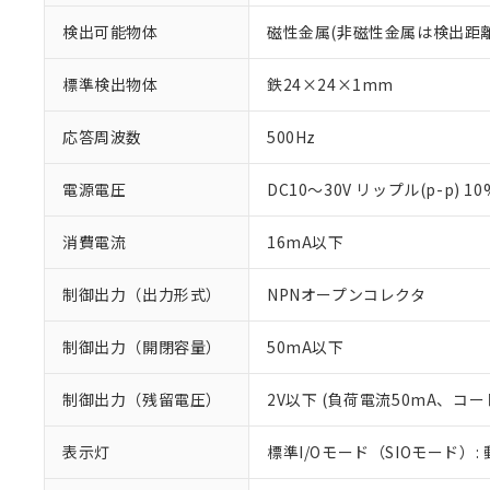
検出可能物体
磁性金属(非磁性金属は検出距
標準検出物体
鉄24×24×1mm
応答周波数
500Hz
電源電圧
DC10～30V リップル(p-p) 1
消費電流
16mA以下
制御出力（出力形式）
NPNオープンコレクタ
制御出力（開閉容量）
50mA以下
※1 対応状況
対応済み：EU
制御出力（残留電圧）
2V以下 (負荷電流50mA、コー
対応予定：EU R
対応予定なし：EU
表示灯
標準I/Oモード（SIOモード）:
調査・確認中：EU
ご利用条件
非該当品：ライセ