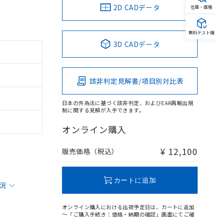
2D CADデータ
在庫・価格
無料テスト機
3D CADデータ
該非判定見解書/項目別対比表
日本の外為法に基づく該非判定、およびEAR再輸出規
制に関する見解が入手できます。
オンライン購入
¥ 12,100
販売価格（税込）
カートに追加
状況
オンライン購入における出荷予定日は、カートに追加
～「ご購入手続き：価格・納期の確認」画面にてご確