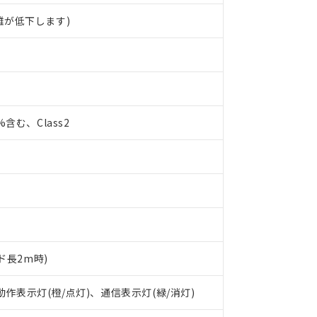
離が低下します)
0%含む、Class2
 RoHS指令（10物質）の非含有に対応した製品が提供可能な商品です
ド長2m時)
oHS指令（10物質）の非含有に対応した製品に切り替える予定のある
 RoHS指令（10物質）の非含有に非対応の商品で、対応品を出す予
 動作表示灯(橙/点灯)、通信表示灯(緑/消灯)
 RoHS指令（10物質）の非含有の対応状況を調査中または確認中の
ンス料など無形物で、有害物質有無と関係のない商品です。