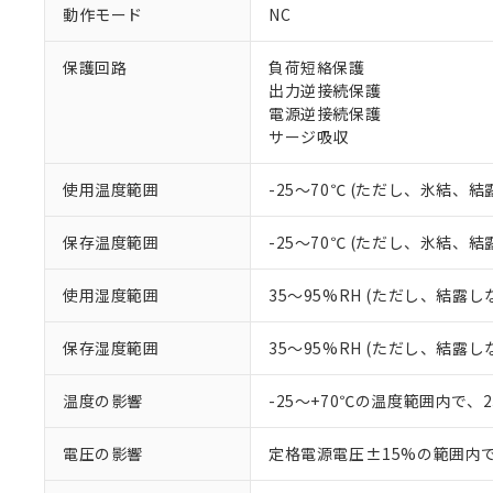
※1 中国RoHS
動作モード
NC
仕入先様の事情に
があります。
以下の条件をお読
「○」：最大均質
保護回路
負荷短絡保護
「×」：最大均質
出力逆接続保護
本サービスは
当社は、これ
*EU RoHS指令（10物
「－」：未確認で
鉛(Pb) 1000ppm以下、
電源逆接続保護
くものです。
う）を輸出ま
記
説明
六価クロム(Cr(Ⅵ)) 1
サージ吸収
当社制御機器
などの必要な
フタル酸ビス(2-エチルヘ
号
*中国RoHS10物質の基準値 
ル（DBP） 1000ppm
在庫状況およ
当社は規制貨
Pb(鉛) :1000ppm、 Hg
但し、RoHS指令で産
のであり、閲
ます。
Cr(Ⅵ)(六価クロム) : 
使用温度範囲
-25～70℃ (ただし、氷結、
フタル酸エステル類の４
○
一定数以
DBP(フタル酸ジブチル) :
い。
当社は貴社製
DEHP(フタル酸ビス(2-エ
正式な納期状
置等に一切使
保存温度範囲
-25～70℃ (ただし、氷結、
当社販売員に
※2 対応予定月
△
一定数に
当社は、貴社
オムロン制御
また当社は、
※2 環境保護使
使用湿度範囲
35～95%RH (ただし、結露し
在庫状況およ
部品在庫の切り替
たしません。
－
在庫なし
す。
「ｅ」：有害物質
機器販売
マイパーツ機
保存湿度範囲
35～95%RH (ただし、結露し
「10」：通常の
ている必要が
味します。
空
受注生産
お客様が当ウ
※3 非含有証明
「－」：未確認で
温度の影響
-25～+70℃の温度範囲内で、
白
が、当社の製
さい。
下記の非含有証明
電圧の影響
定格電源電圧±15%の範囲内
※当社の共同
いる法人を指
EU RoHS指令（