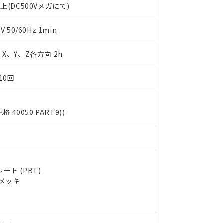
上(DC500Vメガにて)
明書（当社基準）
日時点で非含有を証明するもので、過去に遡って非含有を証明するも
令のフタル酸エステル類４物質の対応では、対応完了までの期間は出
50/60Hz 1min
備考欄に対応日を記載しておりました。
品への在庫切替を完了していることから、特段のことがない限り、20
m X、Y、Z各方向 2h
す。
10回
規格 40050 PART9))
ト (PBT)
ルメッキ