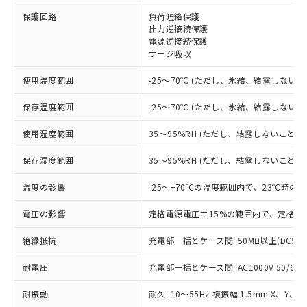
※1 対応状況
保護回路
負荷短絡保護
出力逆接続保護
電源逆接続保護
対応済み：EU RoHS指令（10物質）の
サージ吸収
非含有に対応した製品が提供可能な商品で
す。
使用温度範囲
-25～70℃ (ただし、氷結、結露しないこ
対応予定：EU RoHS指令（10物質）の非含
ご利用条件
有に対応した製品に切り替える予定のある
保存温度範囲
-25～70℃ (ただし、氷結、結露しないこ
商品です。
対応予定なし：EU RoHS指令（10物質）の
使用湿度範囲
35～95%RH (ただし、結露しないこと)
以下の条件をお読みいただき、同意のうえ
非含有に非対応の商品で、対応品を出す予
ご利用ください。
定はありません。
保存湿度範囲
35～95%RH (ただし、結露しないこと)
調査・確認中：EU RoHS指令（10物質）の
本サービスは、当社制御機器事業取扱
※1 中国RoHS○×表
非含有の対応状況を調査中または確認中の
温度の影響
-25～+70℃の温度範囲内で、23℃時の
商品の当社在庫状況および標準価格
商品です。
(税抜)を提供させていただくもので
「○」：最大均質材料含有率が中国RoHSの
電圧の影響
定格電源電圧±15%の範囲内で、定格電
非該当品：ライセンス料など無形物で、有
す。
基準値以下であることを示します。
害物質有無と関係のない商品です。
当社制御機器事業取扱商品の中には、
絶縁抵抗
充電部一括とケース間: 50MΩ以上(DC50
「×」：最大均質材料含有率が中国RoHSの
仕入先様の事情により、非含有部品として
本サービスの対象外となる商品もある
基準値を超えていることを示します。
いたものが、含有品と判明した場合などや
当社は、これら貴社製品のうち、外国
ことをご了承ください。
耐電圧
充電部一括とケース間: AC1000V 50/60Hz
「－」：未確認です。当社販売部門へお問
むを得ず変更することがあります。
為替および外国貿易法に定める商品
在庫状況および標準価格照会結果は、
い合わせください。
（以下｢規制貨物等」という）を輸出
記載している更新日時点での社内デー
耐振動
耐久: 10～55Hz 複振幅 1.5mm X、Y、Z
*EU RoHS指令（10物質）：
または国外への提供する場合は、日本