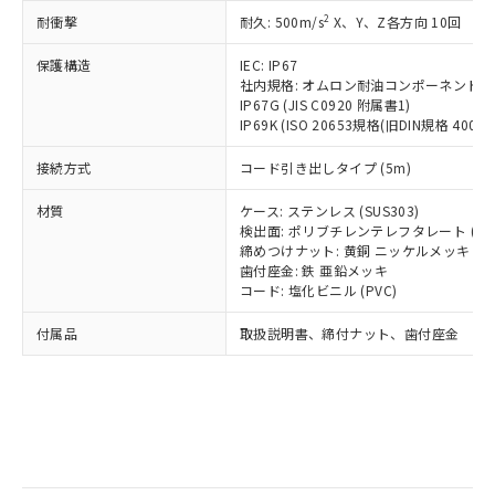
記
タに基づき作成されるものであり、閲
説明
鉛(Pb) 1000ppm以下、 水銀(Hg) 1000ppm以下、 カド
*中国RoHS10物質の基準値 (GB/T26572)：
国政府の輸出許可(または役務取引許
2
耐衝撃
耐久: 500m/s
X、Y、Z各方向 10回
号
覧された時点での実際の在庫および標
ミウム(Cd) 100ppm以下、
Pb(鉛) :1000ppm、 Hg(水銀) : 1000ppm、 Cd(カドミウ
可)を取得するなどの必要な手続きを
六価クロム(Cr(Ⅵ)) 1000ppm以下、ポリ臭化ビフェニル
ム) : 100ppm、
準価格とは異なる場合があることをご
類(PBB) 1000ppm以下、ポリ臭化ジフェニルエーテル類
Cr(Ⅵ)(六価クロム) : 1000ppm、 PBBs(ポリ臭化ビフェ
とります。
保護構造
IEC: IP67
了承ください。
(PBDE) 1000ppm以下、フタル酸ビス(2-エチルヘキシ
○
一定数以上の在庫あり
ニル類) : 1000ppm、 PBDEs(ポリ臭化ジフェニルエーテ
社内規格: オムロン耐油コンポーネント評
当社は規制貨物を破棄する場合は、完
ル) (DEHP)(別名：DOP) 1000ppm以下、フタル酸ブチ
正式な納期状況および標準価格はお客
ル類) : 1000ppm、
IP67G (JIS C0920 附属書1)
ルベンジル（BBP） 1000ppm以下、フタル酸ジブチル
全に破砕するなど、違法に輸出されな
DBP(フタル酸ジブチル) : 1000ppm、 DIBP(フタル酸ジ
様のお取引先、またはお客様担当のオ
（DBP） 1000ppm以下、フタル酸ジイソブチル
IP69K (ISO 20653規格(旧DIN規格 40050 
イソブチル) : 1000ppm、 BBP(フタル酸ブチルベンジ
△
一定数には満たないが在庫あり
いよう必要な手段を講じます。
ムロン制御機器販売店・当社販売員に
(DIBP) 1000ppm以下
ル) : 1000ppm、
当社は貴社製品を、核兵器、ミサイ
但し、RoHS指令で産業用監視および制御機器に対する
DEHP(フタル酸ビス(2-エチルヘキシル)) : 1000ppm
ご相談ください。
接続方式
コード引き出しタイプ (5m)
適用除外項目は除く。
ル、化学兵器、生物兵器またはその他
－
在庫なし(最新の在庫状況につ
オムロン制御機器販売店や当社販売拠
フタル酸エステル類の４物質については閾値を超える意
武器並びにこれらの製造装置等に一切
いては、お客様のお取引先、ま
図的な使用がないことを確認しています。
点は「
販売ネットワーク
」をご確認
材質
ケース: ステンレス (SUS303)
※2 環境保護使用期限
使用いたしません。
たはお客様担当のオムロン制御
検出面: ポリブチレンテレフタレート (PB
ください。
当社は、貴社製品を第三者に販売する
締めつけナット: 黄銅 ニッケルメッキ
機器販売店・当社販売員にご確
在庫状況および標準価格結果を当社の
※2 対応予定月
「ｅ」：有害物質（10物質）のすべてが基
歯付座金: 鉄 亜鉛メッキ
場合は、上記1、2および3の内容を当
認ください)
事前の承諾なく第三者に漏洩または開
コード: 塩化ビニル (PVC)
準値以下であることを示します。
該第三者に通知します。また当社は、
示しないようお願いします。
部品在庫の切り替え状況などにより、予定
「10」：通常の使用状況下において有害物
販売先および販売に係わる関係者が違
マイパーツ機能（部品リスト作成サー
空
受注生産機種、また在庫状況の
付属品
取扱説明書、締付ナット、歯付座金
月が前後することがあります。
質が外部に漏えいし、環境に深刻な影響を
法に輸出するおそれがある場合は、取
ビス）をご利用いただくには、I-Web
白
情報を公開していない機種
及ぼさない年数を意味します。
り引きをいたしません。
メンバーズにご登録されている必要が
「－」：未確認です。当社販売部門へお問
あります。
い合わせください。
お客様が当ウェブサイト上で当社にご
※3 非含有証明書ダウンロード
登録された部品リストについて、当社
および当社の共同利用者が、当社の製
下記の非含有証明書をダウンロードするこ
品・サービスに関するお客様との取