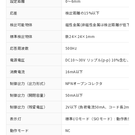
設定距離
0～6mm
応差
検出距離の15%以下
検出可能物体
磁性金属(非磁性金属は検出距離が低下し
標準検出物体
鉄24×24×1mm
応答周波数
500Hz
電源電圧
DC10～30V リップル(p-p) 10%含む、Cla
消費電流
16mA以下
制御出力（出力形式）
NPNオープンコレクタ
制御出力（開閉容量）
50mA以下
制御出力（残留電圧）
2V以下 (負荷電流50mA、コード長2m時)
表示灯
標準I/Oモード（SIOモード）: 動作表示灯
動作モード
NC