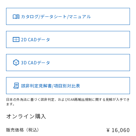
Yes
Yes
Yes
金属埋め込み
対応状況
対応予定月
※1
※2
ダウンロードデータをご利用いただく前に、以下を必ずお読
タイムチャート
みください。
カタログ/データシート/マニュアル
対応済み
ソフトウェアの使用条件
LR型式承認
DNV型式承認
BV型式承認
KR型式承
（イギリス
（ノルウェー
（フランス
（韓国
船舶規格）
船舶規格）
船舶規格）
船舶規格
中国 RoHS
注意事項・凡例
2D CADデータ
No
No
No
No
l: 15mm以上、φd: 40mm以上、D: 15mm以上、m: 24mm
以上、n: 40mm以上
中国 RoHS表
※1 ※2
検出領域
3D CADデータ
この製品の規格認証/適合状況ページへ
Pb
Hg
Cd
Cr(VI)
その他の認証はこちらのページからご検索ください
該非判定見解書/項目別対比表
X
O
O
O
日本の外為法に基づく該非判定、およびEAR再輸出規制に関する見解が入手でき
ます。
"対応済み"や非含有の記載がされた商品であっても、流通
在庫等で未対応品が混在する可能性があります。
オンライン購入
非含有品が必要な際は、弊社営業部門もしくは販売店へお
問い合わせください。
¥ 16,060
販売価格（税込）