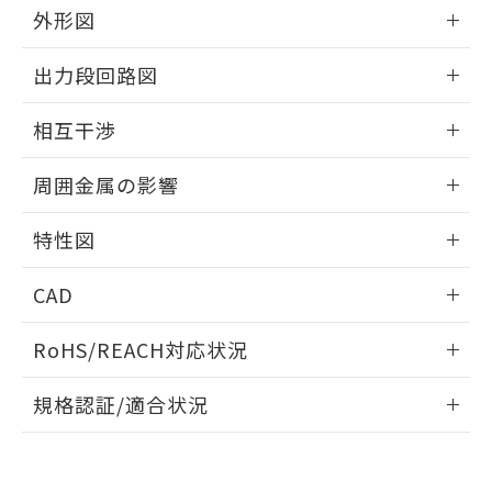
とができます。
合意する
キャンセル
外形図
引・商談に必要な範囲で利用すること
をご了承ください。
EU RoHS指令（10物質）の非含有証明書
情報更新：2025/09/04
※当社の共同利用者とは、
"個人情報
出力段回路図
51物質の非含有証明書（当社基準）
の共同利用に関して"
の「1.共同利
※本証明書は発行日時点で非含有を証明す
外形図
用者の範囲」に記載されている法人を
情報更新：2025/09/04
るもので、過去に遡って非含有を証明する
相互干渉
指します。
ものではありません。
出力段回路図
情報更新：2025/09/04
また、RoHS指令のフタル酸エステル類４
周囲金属の影響
物質の対応では、対応完了までの期間は出
荷製品に未対応品が混在することから備考
相互干渉
情報更新：2025/09/04
特性図
欄に対応日を記載しておりました。
既に当社にて対応品への在庫切替を完了
周囲金属の影響
情報更新：2025/09/04
していることから、特段のことがない限
CAD
り、2022年1月12日より割愛しておりま
検出物体の大きさと材質による影響
す。
ログイン/会員登録いただくと、CADデータをダウンロー
RoHS/REACH対応状況
ドすることができます。
情報更新：2026/7/29
A: 80mm以上、B: 60mm以上
規格認証/適合状況
ログイン/会員登録
EU RoHS
注意事項・凡例
UL認証
CSA認証
CEマーキング
L: 12mm以上、φd: 40mm以上、D: 12mm以上、m: 24mm
以上、n: 40mm以上