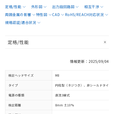
定格/性能
外形図
出力段回路図
相互干渉
周囲金属の影響
特性図
CAD
RoHS/REACH対応状況
規格認証/適合状況
定格/性能
情報更新：2025/09/04
検出ヘッドサイズ
M8
タイプ
円柱型（ネジつき）、非シールドタイプ
電源の種類
直流3線式
検出距離
8mm ±10%