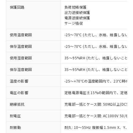
※1 対応状況
保護回路
負荷短絡保護
出力逆接続保護
対応済み：EU RoHS指令（10物質）の
電源逆接続保護
非含有に対応した製品が提供可能な商品で
サージ吸収
す。
対応予定：EU RoHS指令（10物質）の非含
使用温度範囲
-25～70℃ (ただし、氷結、結露しないこ
ご利用条件
有に対応した製品に切り替える予定のある
商品です。
保存温度範囲
-25～70℃ (ただし、氷結、結露しないこ
対応予定なし：EU RoHS指令（10物質）の
以下の条件をお読みいただき、同意のうえ
非含有に非対応の商品で、対応品を出す予
使用湿度範囲
35～95%RH (ただし、結露しないこと)
ご利用ください。
定はありません。
調査・確認中：EU RoHS指令（10物質）の
保存湿度範囲
35～95%RH (ただし、結露しないこと)
本サービスは、当社制御機器事業取扱
※1 中国RoHS○×表
非含有の対応状況を調査中または確認中の
商品の当社在庫状況および標準価格
温度の影響
-25～+70℃の温度範囲内で、23℃時の
商品です。
(税抜)を提供させていただくもので
「○」：最大均質材料含有率が中国RoHSの
非該当品：ライセンス料など無形物で、有
す。
電圧の影響
定格電源電圧±15%の範囲内で、定格電
基準値以下であることを示します。
害物質有無と関係のない商品です。
当社制御機器事業取扱商品の中には、
「×」：最大均質材料含有率が中国RoHSの
仕入先様の事情により、非含有部品として
本サービスの対象外となる商品もある
絶縁抵抗
充電部一括とケース間: 50MΩ以上(DC50
基準値を超えていることを示します。
いたものが、含有品と判明した場合などや
当社は、これら貴社製品のうち、外国
ことをご了承ください。
「－」：未確認です。当社販売部門へお問
むを得ず変更することがあります。
為替および外国貿易法に定める商品
在庫状況および標準価格照会結果は、
耐電圧
充電部一括とケース間: AC1000V 50/60Hz
い合わせください。
（以下｢規制貨物等」という）を輸出
記載している更新日時点での社内デー
*EU RoHS指令（10物質）：
または国外への提供する場合は、日本
耐振動
耐久: 10～55Hz 複振幅 1.5mm X、Y、Z
記
タに基づき作成されるものであり、閲
説明
鉛(Pb) 1000ppm以下、 水銀(Hg) 1000ppm以下、 カド
*中国RoHS10物質の基準値 (GB/T26572)：
国政府の輸出許可(または役務取引許