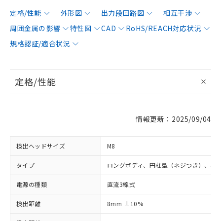
定格/性能
外形図
出力段回路図
相互干渉
周囲金属の影響
特性図
CAD
RoHS/REACH対応状況
規格認証/適合状況
定格/性能
情報更新：2025/09/04
検出ヘッドサイズ
M8
タイプ
ロングボディ、円柱型（ネジつき）、非
電源の種類
直流3線式
検出距離
8mm ±10%