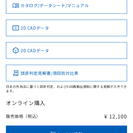
みください。
カタログ/データシート/マニュアル
対応済み
ソフトウェアの使用条件
LR型式承認
DNV型式承認
BV型式承認
KR型式承
（イギリス
（ノルウェー
（フランス
（韓国
船舶規格）
船舶規格）
船舶規格）
船舶規格
中国 RoHS
注意事項・凡例
2D CADデータ
No
No
No
No
l: 15mm以上、φd: 40mm以上、D: 15mm以上、m: 24mm
以上、n: 40mm以上
中国 RoHS表
※1 ※2
検出領域
3D CADデータ
この製品の規格認証/適合状況ページへ
Pb
Hg
Cd
Cr(VI)
その他の認証はこちらのページからご検索ください
該非判定見解書/項目別対比表
X
O
O
O
日本の外為法に基づく該非判定、およびEAR再輸出規制に関する見解が入手でき
ます。
"対応済み"や非含有の記載がされた商品であっても、流通
在庫等で未対応品が混在する可能性があります。
オンライン購入
非含有品が必要な際は、弊社営業部門もしくは販売店へお
問い合わせください。
¥ 12,100
販売価格（税込）
この製品のRoHS/REACH対応状況ページへ