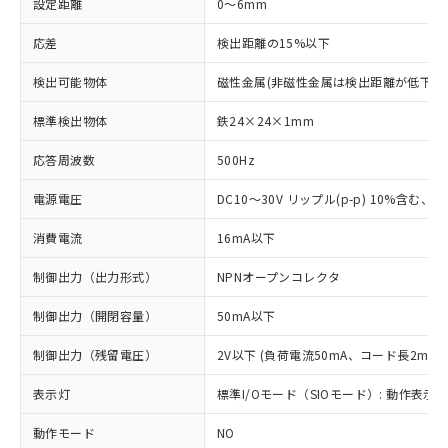
設定距離
0～6mm
応差
検出距離の15%以下
検出可能物体
磁性金属(非磁性金属は検出距離が低下し
標準検出物体
鉄24×24×1mm
応答周波数
500Hz
電源電圧
DC10～30V リップル(p-p) 10%含む、Cla
消費電流
16mA以下
制御出力（出力形式）
NPNオープンコレクタ
制御出力（開閉容量）
50mA以下
制御出力（残留電圧）
2V以下 (負荷電流50mA、コード長2m時)
表示灯
標準I/Oモード（SIOモード）: 動作表示灯
動作モード
NO