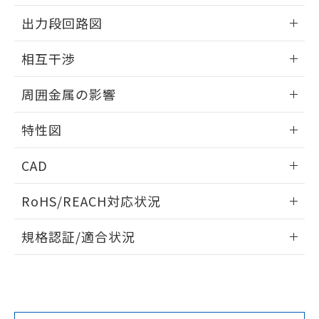
情報更新：2025/09/04
をご了承ください。
出力段回路図
EU RoHS指令（10物質）の非含有証明書
※当社の共同利用者とは、
"個人情報
51物質の非含有証明書（当社基準）
の共同利用に関して"
の「1.共同利
外形図
情報更新：2025/09/04
※本証明書は発行日時点で非含有を証明す
相互干渉
用者の範囲」に記載されている法人を
るもので、過去に遡って非含有を証明する
指します。
出力段回路図
ものではありません。
情報更新：2025/09/04
周囲金属の影響
また、RoHS指令のフタル酸エステル類４
物質の対応では、対応完了までの期間は出
相互干渉
情報更新：2025/09/04
荷製品に未対応品が混在することから備考
特性図
欄に対応日を記載しておりました。
周囲金属の影響
情報更新：2025/09/04
既に当社にて対応品への在庫切替を完了
CAD
していることから、特段のことがない限
り、2022年1月12日より割愛しておりま
検出物体の大きさと材質による影響
ログイン/会員登録いただくと、CADデータをダウンロー
RoHS/REACH対応状況
す。
ドすることができます。
情報更新：2026/7/29
A: 80mm以上、B: 60mm以上
規格認証/適合状況
ログイン/会員登録
EU RoHS
注意事項・凡例
UL認証
CSA認証
CEマーキング
L: 12mm以上、φd: 40mm以上、D: 12mm以上、m: 24mm
以上、n: 40mm以上
Yes
Yes
Yes
金属埋め込み
対応状況
対応予定月
※1
※2
ダウンロードデータをご利用いただく前に、以下を必ずお読
タイムチャート