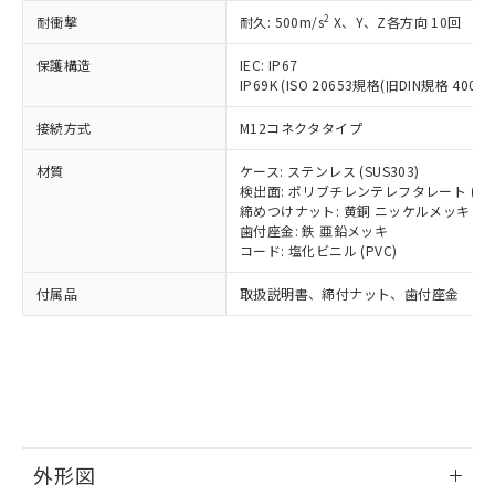
号
覧された時点での実際の在庫および標
ミウム(Cd) 100ppm以下、
Pb(鉛) :1000ppm、 Hg(水銀) : 1000ppm、 Cd(カドミウ
可)を取得するなどの必要な手続きを
2
六価クロム(Cr(Ⅵ)) 1000ppm以下、ポリ臭化ビフェニル
耐衝撃
耐久: 500m/s
X、Y、Z各方向 10回
ム) : 100ppm、
準価格とは異なる場合があることをご
類(PBB) 1000ppm以下、ポリ臭化ジフェニルエーテル類
Cr(Ⅵ)(六価クロム) : 1000ppm、 PBBs(ポリ臭化ビフェ
とります。
了承ください。
(PBDE) 1000ppm以下、フタル酸ビス(2-エチルヘキシ
○
一定数以上の在庫あり
ニル類) : 1000ppm、 PBDEs(ポリ臭化ジフェニルエーテ
保護構造
IEC: IP67
当社は規制貨物を破棄する場合は、完
ル) (DEHP)(別名：DOP) 1000ppm以下、フタル酸ブチ
正式な納期状況および標準価格はお客
ル類) : 1000ppm、
IP69K (ISO 20653規格(旧DIN規格 40050 
ルベンジル（BBP） 1000ppm以下、フタル酸ジブチル
全に破砕するなど、違法に輸出されな
DBP(フタル酸ジブチル) : 1000ppm、 DIBP(フタル酸ジ
様のお取引先、またはお客様担当のオ
（DBP） 1000ppm以下、フタル酸ジイソブチル
イソブチル) : 1000ppm、 BBP(フタル酸ブチルベンジ
△
一定数には満たないが在庫あり
いよう必要な手段を講じます。
ムロン制御機器販売店・当社販売員に
(DIBP) 1000ppm以下
ル) : 1000ppm、
接続方式
M12コネクタタイプ
当社は貴社製品を、核兵器、ミサイ
但し、RoHS指令で産業用監視および制御機器に対する
DEHP(フタル酸ビス(2-エチルヘキシル)) : 1000ppm
ご相談ください。
適用除外項目は除く。
ル、化学兵器、生物兵器またはその他
－
在庫なし(最新の在庫状況につ
オムロン制御機器販売店や当社販売拠
フタル酸エステル類の４物質については閾値を超える意
材質
ケース: ステンレス (SUS303)
武器並びにこれらの製造装置等に一切
いては、お客様のお取引先、ま
図的な使用がないことを確認しています。
点は「
販売ネットワーク
」をご確認
検出面: ポリブチレンテレフタレート (PB
※2 環境保護使用期限
使用いたしません。
たはお客様担当のオムロン制御
締めつけナット: 黄銅 ニッケルメッキ
ください。
当社は、貴社製品を第三者に販売する
歯付座金: 鉄 亜鉛メッキ
機器販売店・当社販売員にご確
在庫状況および標準価格結果を当社の
※2 対応予定月
「ｅ」：有害物質（10物質）のすべてが基
コード: 塩化ビニル (PVC)
場合は、上記1、2および3の内容を当
認ください)
事前の承諾なく第三者に漏洩または開
準値以下であることを示します。
該第三者に通知します。また当社は、
示しないようお願いします。
付属品
取扱説明書、締付ナット、歯付座金
部品在庫の切り替え状況などにより、予定
「10」：通常の使用状況下において有害物
販売先および販売に係わる関係者が違
マイパーツ機能（部品リスト作成サー
空
受注生産機種、また在庫状況の
月が前後することがあります。
質が外部に漏えいし、環境に深刻な影響を
法に輸出するおそれがある場合は、取
ビス）をご利用いただくには、I-Web
白
情報を公開していない機種
及ぼさない年数を意味します。
り引きをいたしません。
メンバーズにご登録されている必要が
「－」：未確認です。当社販売部門へお問
あります。
い合わせください。
お客様が当ウェブサイト上で当社にご
※3 非含有証明書ダウンロード
登録された部品リストについて、当社
および当社の共同利用者が、当社の製
下記の非含有証明書をダウンロードするこ
品・サービスに関するお客様との取
外形図
とができます。
合意する
キャンセル
引・商談に必要な範囲で利用すること