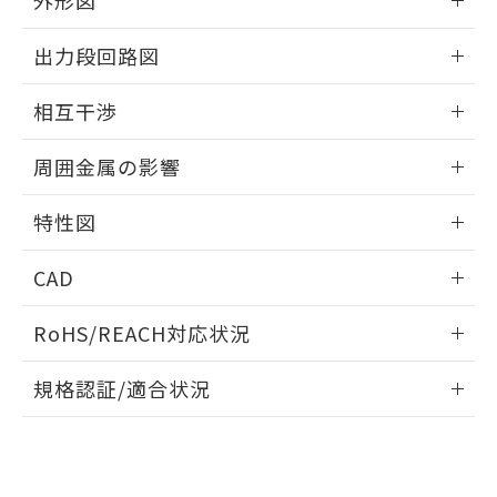
外形図
合意する
キャンセル
引・商談に必要な範囲で利用すること
をご了承ください。
情報更新：2025/09/04
EU RoHS指令（10物質）の非含有証明書
出力段回路図
※当社の共同利用者とは、
"個人情報
51物質の非含有証明書（当社基準）
の共同利用に関して"
の「1.共同利
外形図
※本証明書は発行日時点で非含有を証明す
情報更新：2025/09/04
用者の範囲」に記載されている法人を
相互干渉
るもので、過去に遡って非含有を証明する
指します。
ものではありません。
出力段回路図
情報更新：2025/09/04
また、RoHS指令のフタル酸エステル類４
周囲金属の影響
物質の対応では、対応完了までの期間は出
相互干渉
情報更新：2025/09/04
荷製品に未対応品が混在することから備考
特性図
欄に対応日を記載しておりました。
既に当社にて対応品への在庫切替を完了
周囲金属の影響
情報更新：2025/09/04
CAD
していることから、特段のことがない限
り、2022年1月12日より割愛しておりま
検出物体の大きさと材質による影響
ログイン/会員登録いただくと、CADデータをダウンロー
す。
RoHS/REACH対応状況
ドすることができます。
情報更新：2026/7/29
A: 120mm以上、B: 100mm以上
規格認証/適合状況
ログイン/会員登録
EU RoHS
注意事項・凡例
UL認証
CSA認証
CEマーキング
L: 11mm以上、φd: 40mm以上、D: 11mm以上、m: 20mm
以上、n: 40mm以上
Yes
Yes
Yes
金属埋め込み
対応状況
対応予定月
※1
※2