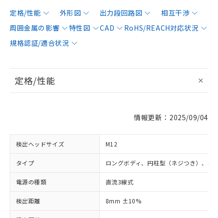
定格/性能
外形図
出力段回路図
相互干渉
周囲金属の影響
特性図
CAD
RoHS/REACH対応状況
規格認証/適合状況
定格/性能
情報更新：2025/09/04
検出ヘッドサイズ
M12
タイプ
ロングボディ、円柱型（ネジつき）、非
電源の種類
直流3線式
検出距離
8mm ±10%