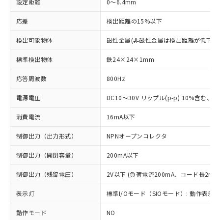
設定距離
0～6.4mm
応差
検出距離の15%以下
検出可能物体
磁性金属(非磁性金属は検出距離が低下し
標準検出物体
鉄24×24×1mm
応答周波数
800Hz
電源電圧
DC10～30V リップル(p-p) 10%含む、Cla
消費電流
16mA以下
制御出力（出力形式）
NPNオープンコレクタ
制御出力（開閉容量）
200mA以下
制御出力（残留電圧）
2V以下 (負荷電流200mA、コード長2m時
表示灯
標準I/Oモード（SIOモード）: 動作表示灯
動作モード
NO