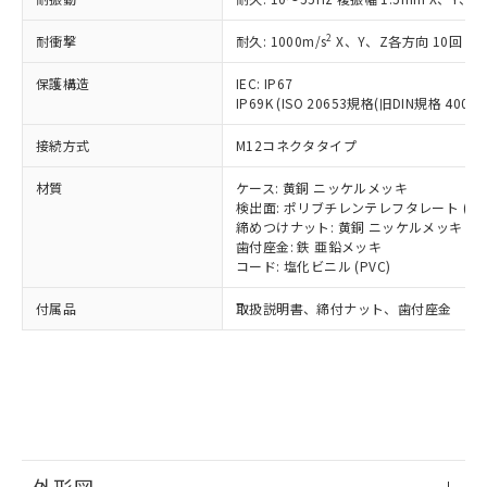
*中国RoHS10物質の基準値 (GB/T26572)：
国政府の輸出許可(または役務取引許
号
覧された時点での実際の在庫および標
ミウム(Cd) 100ppm以下、
Pb(鉛) :1000ppm、 Hg(水銀) : 1000ppm、 Cd(カドミウ
可)を取得するなどの必要な手続きを
六価クロム(Cr(Ⅵ)) 1000ppm以下、ポリ臭化ビフェニル
ム) : 100ppm、
準価格とは異なる場合があることをご
2
耐衝撃
耐久: 1000m/s
X、Y、Z各方向 10回
類(PBB) 1000ppm以下、ポリ臭化ジフェニルエーテル類
Cr(Ⅵ)(六価クロム) : 1000ppm、 PBBs(ポリ臭化ビフェ
とります。
了承ください。
(PBDE) 1000ppm以下、フタル酸ビス(2-エチルヘキシ
○
一定数以上の在庫あり
ニル類) : 1000ppm、 PBDEs(ポリ臭化ジフェニルエーテ
当社は規制貨物を破棄する場合は、完
ル) (DEHP)(別名：DOP) 1000ppm以下、フタル酸ブチ
正式な納期状況および標準価格はお客
ル類) : 1000ppm、
保護構造
IEC: IP67
ルベンジル（BBP） 1000ppm以下、フタル酸ジブチル
全に破砕するなど、違法に輸出されな
DBP(フタル酸ジブチル) : 1000ppm、 DIBP(フタル酸ジ
IP69K (ISO 20653規格(旧DIN規格 40050 
様のお取引先、またはお客様担当のオ
（DBP） 1000ppm以下、フタル酸ジイソブチル
イソブチル) : 1000ppm、 BBP(フタル酸ブチルベンジ
△
一定数には満たないが在庫あり
いよう必要な手段を講じます。
ムロン制御機器販売店・当社販売員に
(DIBP) 1000ppm以下
ル) : 1000ppm、
当社は貴社製品を、核兵器、ミサイ
但し、RoHS指令で産業用監視および制御機器に対する
接続方式
M12コネクタタイプ
DEHP(フタル酸ビス(2-エチルヘキシル)) : 1000ppm
ご相談ください。
適用除外項目は除く。
ル、化学兵器、生物兵器またはその他
－
在庫なし(最新の在庫状況につ
オムロン制御機器販売店や当社販売拠
フタル酸エステル類の４物質については閾値を超える意
材質
ケース: 黄銅 ニッケルメッキ
武器並びにこれらの製造装置等に一切
いては、お客様のお取引先、ま
図的な使用がないことを確認しています。
点は「
販売ネットワーク
」をご確認
検出面: ポリブチレンテレフタレート (PB
※2 環境保護使用期限
使用いたしません。
たはお客様担当のオムロン制御
ください。
締めつけナット: 黄銅 ニッケルメッキ
当社は、貴社製品を第三者に販売する
機器販売店・当社販売員にご確
在庫状況および標準価格結果を当社の
歯付座金: 鉄 亜鉛メッキ
※2 対応予定月
「ｅ」：有害物質（10物質）のすべてが基
場合は、上記1、2および3の内容を当
認ください)
事前の承諾なく第三者に漏洩または開
コード: 塩化ビニル (PVC)
準値以下であることを示します。
該第三者に通知します。また当社は、
示しないようお願いします。
部品在庫の切り替え状況などにより、予定
「10」：通常の使用状況下において有害物
販売先および販売に係わる関係者が違
付属品
取扱説明書、締付ナット、歯付座金
マイパーツ機能（部品リスト作成サー
空
受注生産機種、また在庫状況の
月が前後することがあります。
質が外部に漏えいし、環境に深刻な影響を
法に輸出するおそれがある場合は、取
ビス）をご利用いただくには、I-Web
白
情報を公開していない機種
及ぼさない年数を意味します。
り引きをいたしません。
メンバーズにご登録されている必要が
「－」：未確認です。当社販売部門へお問
あります。
い合わせください。
お客様が当ウェブサイト上で当社にご
※3 非含有証明書ダウンロード
登録された部品リストについて、当社
および当社の共同利用者が、当社の製
下記の非含有証明書をダウンロードするこ
品・サービスに関するお客様との取
とができます。