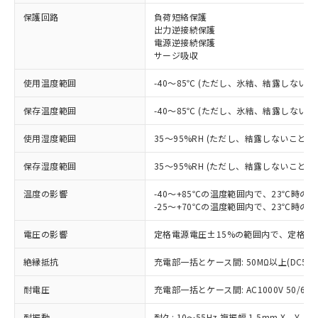
※1 対応状況
保護回路
負荷短絡保護
出力逆接続保護
対応済み：EU RoHS指令（10物質）の
電源逆接続保護
非含有に対応した製品が提供可能な商品で
サージ吸収
す。
対応予定：EU RoHS指令（10物質）の非含
使用温度範囲
-40～85℃ (ただし、氷結、結露しないこ
ご利用条件
有に対応した製品に切り替える予定のある
保存温度範囲
-40～85℃ (ただし、氷結、結露しないこ
商品です。
対応予定なし：EU RoHS指令（10物質）の
以下の条件をお読みいただき、同意のうえ
使用湿度範囲
35～95%RH (ただし、結露しないこと)
非含有に非対応の商品で、対応品を出す予
ご利用ください。
定はありません。
保存湿度範囲
35～95%RH (ただし、結露しないこと)
調査・確認中：EU RoHS指令（10物質）の
本サービスは、当社制御機器事業取扱
※1 中国RoHS○×表
非含有の対応状況を調査中または確認中の
商品の当社在庫状況および標準価格
温度の影響
-40～+85℃の温度範囲内で、23℃時の
商品です。
-25～+70℃の温度範囲内で、23℃時の
(税抜)を提供させていただくもので
「○」：最大均質材料含有率が中国RoHSの
非該当品：ライセンス料など無形物で、有
す。
基準値以下であることを示します。
害物質有無と関係のない商品です。
電圧の影響
定格電源電圧±15%の範囲内で、定格電
当社制御機器事業取扱商品の中には、
「×」：最大均質材料含有率が中国RoHSの
仕入先様の事情により、非含有部品として
本サービスの対象外となる商品もある
基準値を超えていることを示します。
いたものが、含有品と判明した場合などや
絶縁抵抗
充電部一括とケース間: 50MΩ以上(DC50
当社は、これら貴社製品のうち、外国
ことをご了承ください。
「－」：未確認です。当社販売部門へお問
むを得ず変更することがあります。
為替および外国貿易法に定める商品
在庫状況および標準価格照会結果は、
い合わせください。
耐電圧
充電部一括とケース間: AC1000V 50/60Hz
（以下｢規制貨物等」という）を輸出
記載している更新日時点での社内デー
*EU RoHS指令（10物質）：
または国外への提供する場合は、日本
記
タに基づき作成されるものであり、閲
説明
鉛(Pb) 1000ppm以下、 水銀(Hg) 1000ppm以下、 カド
耐振動
耐久: 10～55Hz 複振幅 1.5mm X、Y、Z