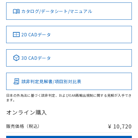
ダウンロードデータをご利用いただく前に、以下を必ずお読
タイムチャート
みください。
カタログ/データシート/マニュアル
対応済み
ソフトウェアの使用条件
LR型式承認
DNV型式承認
BV型式承認
KR型式承
（イギリス
（ノルウェー
（フランス
（韓国
船舶規格）
船舶規格）
船舶規格）
船舶規格
中国 RoHS
注意事項・凡例
2D CADデータ
No
No
No
No
l: 15mm以上、φd: 40mm以上、D: 15mm以上、m: 20mm
以上、n: 40mm以上
中国 RoHS表
※1 ※2
検出領域
3D CADデータ
この製品の規格認証/適合状況ページへ
Pb
Hg
Cd
Cr(VI)
その他の認証はこちらのページからご検索ください
該非判定見解書/項目別対比表
X
O
O
O
日本の外為法に基づく該非判定、およびEAR再輸出規制に関する見解が入手でき
ます。
"対応済み"や非含有の記載がされた商品であっても、流通
在庫等で未対応品が混在する可能性があります。
オンライン購入
非含有品が必要な際は、弊社営業部門もしくは販売店へお
問い合わせください。
¥ 10,720
販売価格（税込）