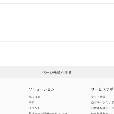
情報更新：2
ードすることができます。
情報更新：
ログイン/会員登録
CCC認証
電波法
以上、n: 40mm以上
みください。
N/A
N/A
非含有証明書
※3
ページ先頭へ戻る
ダウンロードはこちら
型式承認
NK型式承認
ABS型式承認
韓国
（日本
（アメリカ
ソリューション
サービスサポ
舶規格）
船舶規格）
船舶規格）
解決提案
テスト機貸出
事例
ロボティクスサ
No
No
イベント
日本語相談窓口
以上、n: 40mm以上
現場データ活用サービスi-BELT
輸出該非判定