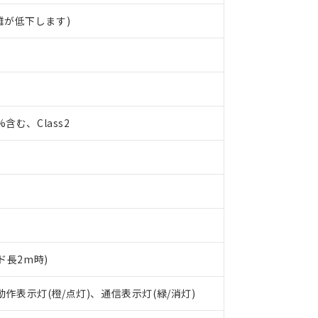
離が低下します)
0%含む、Class2
ド長2m時)
 RoHS指令（10物質）の非含有に対応した製品が提供可能な商品です
oHS指令（10物質）の非含有に対応した製品に切り替える予定のある
 動作表示灯(橙/点灯)、通信表示灯(緑/消灯)
 RoHS指令（10物質）の非含有に非対応の商品で、対応品を出す予
 RoHS指令（10物質）の非含有の対応状況を調査中または確認中の