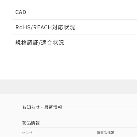
周囲金属の影響
CAD
検出物体の大きさと材質による影響
ログイン/会員登録いただくと、CADデータをダウンロ
RoHS/REACH対応状況
規格認証/適合状況
EU RoHS
注意事項・凡例
A: 80mm以上、B: 60mm以上
UL認証
CSA認証
CEマーキング
L: 12mm以上、φd: 40mm以上、D: 12mm以上、m: 24mm
ダウンロードデータをご利用いただく前に、以下を必ずお読
Yes
Yes
Yes
対応状況
対応予定月
※1
※2
金属埋め込み
ソフトウェアの使用条件
対応済み
LR型式承認
DNV型式承認
BV型式承認
KR
（イギリス
（ノルウェー
（フランス
（
お知らせ・最新情報
中国 RoHS
注意事項・凡例
船舶規格）
船舶規格）
船舶規格）
船
商品情報
No
No
No
No
検出領域
中国 RoHS表
※1 ※2
センサ
新商品情報
l: 15mm以上、φd: 40mm以上、D: 15mm以上、m: 24mm