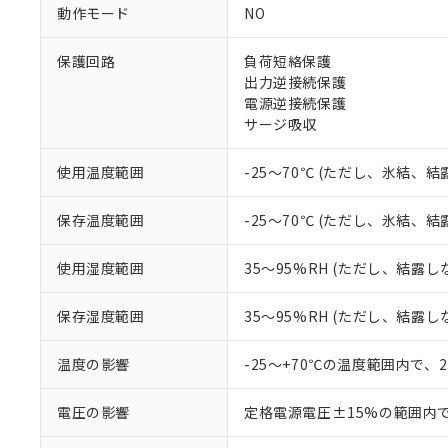
ご利用条件
動作モード
NO
非該当品：ライセ
※1 中国RoHS
仕入先様の事情に
保護回路
負荷短絡保護
があります。
以下の条件をお読
「○」：最大均質
出力逆接続保護
「×」：最大均質
電源逆接続保護
本サービスは
当社は、これ
*EU RoHS指令（10物
「－」：未確認で
鉛(Pb) 1000ppm以下、
サージ吸収
くものです。
う）を輸出ま
記
説明
六価クロム(Cr(Ⅵ)) 1
当社制御機器
などの必要な
フタル酸ビス(2-エチルヘ
号
*中国RoHS10物質の基準値 
ル（DBP） 1000ppm
在庫状況およ
当社は規制貨
使用温度範囲
-25～70℃ (ただし、氷結、
Pb(鉛) :1000ppm、 Hg
但し、RoHS指令で産
のであり、閲
ます。
Cr(Ⅵ)(六価クロム) : 
フタル酸エステル類の４
○
一定数以
DBP(フタル酸ジブチル) :
い。
当社は貴社製
保存温度範囲
-25～70℃ (ただし、氷結、
DEHP(フタル酸ビス(2-エ
正式な納期状
置等に一切使
当社販売員に
※2 対応予定月
△
一定数に
当社は、貴社
使用湿度範囲
35～95%RH (ただし、結露し
オムロン制御
また当社は、
※2 環境保護使
在庫状況およ
部品在庫の切り替
たしません。
－
在庫なし
す。
保存湿度範囲
35～95%RH (ただし、結露し
「ｅ」：有害物質
機器販売
マイパーツ機
「10」：通常の
ている必要が
味します。
温度の影響
-25～+70℃の温度範囲内で、
空
受注生産
お客様が当ウ
※3 非含有証明
「－」：未確認で
白
が、当社の製
電圧の影響
定格電源電圧±15%の範囲内
さい。
下記の非含有証明
※当社の共同