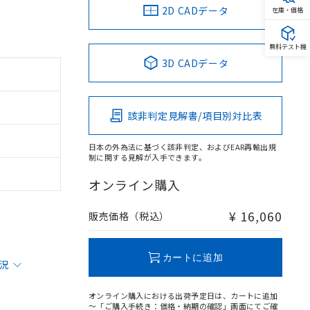
2D CADデータ
在庫・価格
無料テスト機
3D CADデータ
該非判定見解書/項目別対比表
日本の外為法に基づく該非判定、およびEAR再輸出規
制に関する見解が入手できます。
オンライン購入
¥ 16,060
販売価格（税込）
カートに追加
状況
オンライン購入における出荷予定日は、カートに追加
～「ご購入手続き：価格・納期の確認」画面にてご確