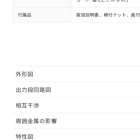
付属品
取扱説明書、締付ナット、歯
外形図
出力段回路図
外形図
相互干渉
出力段回路図
周囲金属の影響
相互干渉
特性図