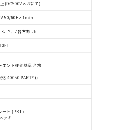
上(DC500Vメガにて)
します。
10物質）の非含有証明書
明書（当社基準）
日時点で非含有を証明するもので、過去に遡って非含有を証明するも
50/60Hz 1min
令のフタル酸エステル類４物質の対応では、対応完了までの期間は出
備考欄に対応日を記載しておりました。
m X、Y、Z各方向 2h
品への在庫切替を完了していることから、特段のことがない限り、20
す。
10回
ーネント評価基準 合格
規格 40050 PART9))
ト (PBT)
ルメッキ