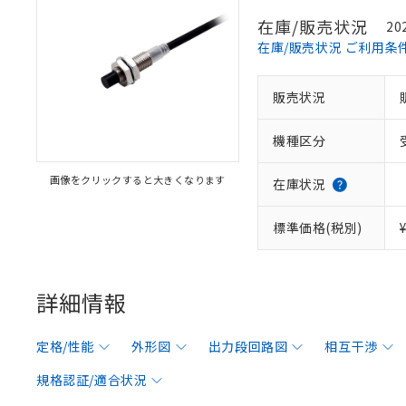
在庫/販売状況
20
在庫/販売状況 ご利用条
販売状況
機種区分
画像をクリックすると大きくなります
在庫状況
標準価格(税別)
詳細情報
定格/性能
外形図
出力段回路図
相互干渉
規格認証/適合状況