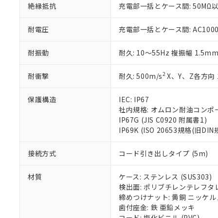
絶縁抵抗
充電部一括とケース間: 50MΩ以
いる法人を指
EU RoHS指令（
51物質の非含有証
※本証明書は発行
耐電圧
充電部一括とケース間: AC1000V 
また、RoHS指
混在することから
耐振動
耐久: 10～55Hz 複振幅 1.5m
既に当社にて対応
り割愛しておりま
2
耐衝撃
耐久: 500m/s
X、Y、Z各方向 
保護構造
IEC: IP67
社内規格: オムロン耐油コンポ
IP67G (JIS C0920 附属書1)
IP69K (ISO 20653規格(旧DIN
接続方式
コード引き出しタイプ (5m)
材質
ケース: ステンレス (SUS303)
検出面: ポリブチレンテレフタレー
締めつけナット: 黄銅 ニッケ
歯付座金: 鉄 亜鉛メッキ
コード: 塩化ビニル (PVC)