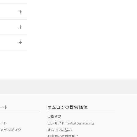
025/09/04
2026/7/29
ート
オムロンの提供価値
目指す姿
ポート
コンセプト「i-Automation!」
ジャパンデスク
オムロンの強み
お客様との共創拠点