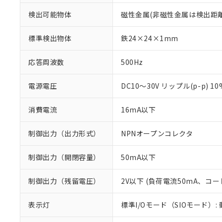
検出可能物体
磁性金属(非磁性金属は検出距
標準検出物体
鉄24×24×1mm
応答周波数
500Hz
電源電圧
DC10～30V リップル(p-p) 1
消費電流
16mA以下
制御出力（出力形式）
NPNオープンコレクタ
制御出力（開閉容量）
50mA以下
※1 対応状況
制御出力（残留電圧）
2V以下 (負荷電流50mA、コー
対応済み：EU
対応予定：EU R
表示灯
標準I/Oモード（SIOモード）:
対応予定なし：EU
調査・確認中：EU