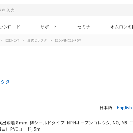
ウンロード
サポート
セミナ
オムロンの
>
E2E NEXT
>
形式セレクタ
>
E2E-X8MC18-R 5M
レクタ
日本語
English
検出距離 8mm, 非シールドタイプ, NPNオープンコレクタ, NO, M8,
曲）PVCコード, 5m