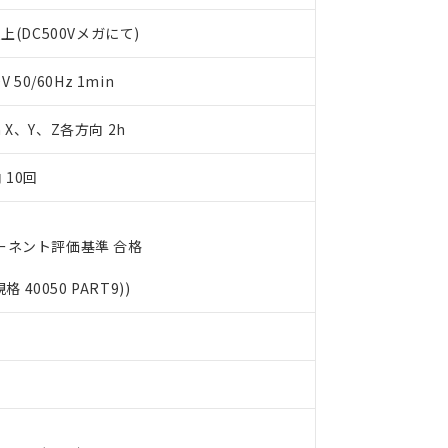
書をダウンロードすることができます。
利用者とは、
"個人情報の共同利用に関して"
の「1.共同利用者の
上(DC500Vメガにて)
します。
10物質）の非含有証明書
明書（当社基準）
50/60Hz 1min
日時点で非含有を証明するもので、過去に遡って非含有を証明するも
令のフタル酸エステル類４物質の対応では、対応完了までの期間は出
m X、Y、Z各方向 2h
備考欄に対応日を記載しておりました。
品への在庫切替を完了していることから、特段のことがない限り、20
す。
 10回
ーネント評価基準 合格
規格 40050 PART9))