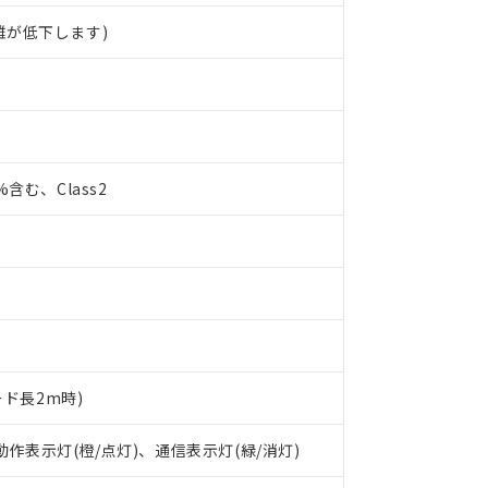
離が低下します)
0%含む、Class2
ード長2m時)
 動作表示灯(橙/点灯)、通信表示灯(緑/消灯)
 RoHS指令（10物質）の非含有に対応した製品が提供可能な商品です
oHS指令（10物質）の非含有に対応した製品に切り替える予定のある