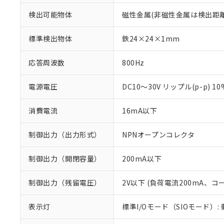
検出可能物体
磁性金属(非磁性金属は検出距
標準検出物体
鉄24×24×1mm
応答周波数
800Hz
電源電圧
DC10～30V リップル(p-p) 1
消費電流
16mA以下
制御出力（出力形式）
NPNオープンコレクタ
制御出力（開閉容量）
200mA以下
制御出力（残留電圧）
2V以下 (負荷電流200mA、コ
※1 対応状況
表示灯
標準I/Oモード（SIOモード）:
対応済み：EU
対応予定：EU R