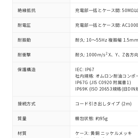
さい。
下記の非含有証明
※当社の共同
絶縁抵抗
充電部一括とケース間: 50MΩ以
いる法人を指
EU RoHS指令（
51物質の非含有証
耐電圧
充電部一括とケース間: AC1000V 
※本証明書は発行
また、RoHS指
耐振動
耐久: 10～55Hz 複振幅 1.5m
混在することから
既に当社にて対応
り割愛しておりま
2
耐衝撃
耐久: 1000m/s
X、Y、Z各方向
保護構造
IEC: IP67
社内規格: オムロン耐油コンポ
IP67G (JIS C0920 附属書1)
IP69K (ISO 20653規格(旧DIN
接続方式
コード引き出しタイプ (2m)
質量
梱包状態: 約95g
材質
ケース: 黄銅 ニッケルメッキ