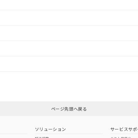
情報更新：2
情報更新：2
ードすることができます。
情報更新：
ログイン/会員登録
CCC認証
電波法
以上、n: 40mm以上
みください。
N/A
N/A
非含有証明書
※3
ページ先頭へ戻る
ダウンロードはこちら
型式承認
NK型式承認
ABS型式承認
韓国
（日本
（アメリカ
ソリューション
サービスサポ
舶規格）
船舶規格）
船舶規格）