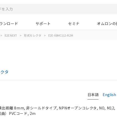
ウンロード
サポート
セミナ
オムロンの
>
E2E NEXT
>
形式セレクタ
>
E2E-X8MC112-R 2M
レクタ
日本語
English
検出距離 8mm, 非シールドタイプ, NPNオープンコレクタ, NO, M12
曲）PVCコード, 2m