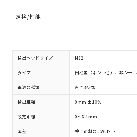
定格/性能
検出ヘッドサイズ
M12
タイプ
円柱型（ネジつき）、非シー
電源の種類
直流3線式
検出距離
8mm ±10%
設定距離
0～6.4mm
応差
検出距離の15%以下