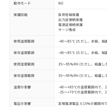
対応予定なし：EU
動作モード
NO
調査・確認中：EU
ご利用条件
非該当品：ライセ
保護回路
負荷短絡保護
※1 中国RoHS
仕入先様の事情に
出力逆接続保護
があります。
以下の条件をお読
電源逆接続保護
「○」：最大均質
サージ吸収
「×」：最大均質
本サービスは
当社は、これ
*EU RoHS指令（10物
「－」：未確認で
鉛(Pb) 1000ppm以下、
くものです。
う）を輸出ま
記
説明
六価クロム(Cr(Ⅵ)) 1
使用温度範囲
-40～85℃ (ただし、氷結、
当社制御機器
などの必要な
フタル酸ビス(2-エチルヘ
号
*中国RoHS10物質の基準値 
ル（DBP） 1000ppm
在庫状況およ
当社は規制貨
Pb(鉛) :1000ppm、 Hg
但し、RoHS指令で産
保存温度範囲
-40～85℃ (ただし、氷結、
のであり、閲
ます。
Cr(Ⅵ)(六価クロム) : 
フタル酸エステル類の４
○
一定数以
DBP(フタル酸ジブチル) :
い。
当社は貴社製
DEHP(フタル酸ビス(2-エ
正式な納期状
置等に一切使
使用湿度範囲
35～95%RH (ただし、結露し
当社販売員に
※2 対応予定月
△
一定数に
当社は、貴社
オムロン制御
また当社は、
※2 環境保護使
保存湿度範囲
35～95%RH (ただし、結露し
在庫状況およ
部品在庫の切り替
たしません。
－
在庫なし
す。
「ｅ」：有害物質
機器販売
温度の影響
-40～+85℃の温度範囲内で、
マイパーツ機
「10」：通常の
-25～+70℃の温度範囲内で、
ている必要が
味します。
空
受注生産
お客様が当ウ
※3 非含有証明
「－」：未確認で
白
が、当社の製
電圧の影響
定格電源電圧±15%の範囲内