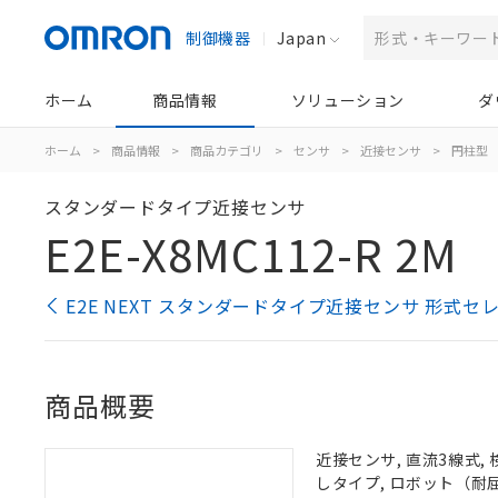
制御機器
Japan
ホーム
商品情報
ソリューション
ダ
ホーム
>
商品情報
>
商品カテゴリ
>
センサ
>
近接センサ
>
円柱型
スタンダードタイプ近接センサ
E2E-X8MC112-R 2M
E2E NEXT スタンダードタイプ近接センサ 形式セ
商品概要
近接センサ, 直流3線式, 
しタイプ, ロボット（耐屈