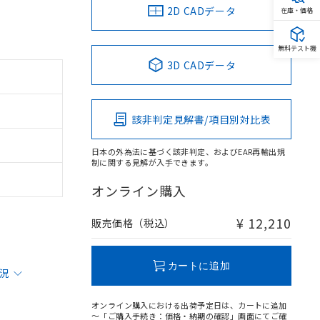
2D CADデータ
在庫・価格
無料テスト機
3D CADデータ
該非判定見解書/項目別対比表
日本の外為法に基づく該非判定、およびEAR再輸出規
制に関する見解が入手できます。
オンライン購入
¥ 12,210
販売価格（税込）
カートに追加
状況
オンライン購入における出荷予定日は、カートに追加
～「ご購入手続き：価格・納期の確認」画面にてご確