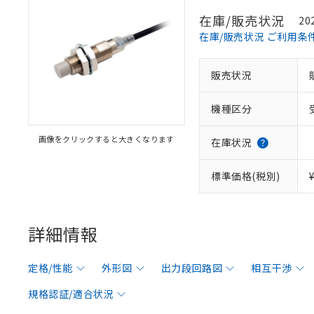
在庫/販売状況
20
在庫/販売状況 ご利用条
販売状況
機種区分
画像をクリックすると大きくなります
在庫状況
標準価格(税別)
詳細情報
定格/性能
外形図
出力段回路図
相互干渉
規格認証/適合状況