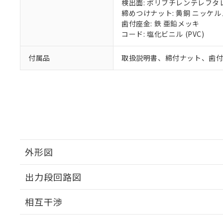
検出面: ポリブチレンテレフタレー
締めつけナット: 黄銅 ニッケ
歯付座金: 鉄 亜鉛メッキ
コード: 塩化ビニル (PVC)
付属品
取扱説明書、締付ナット、歯
外形図
出力段回路図
外形図
相互干渉
出力段回路図