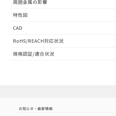
周囲金属の影響
相互干渉
特性図
周囲金属の影響
CAD
検出物体の大きさと材質による影響
ログイン/会員登録いただくと、CADデータをダウンロ
RoHS/REACH対応状況
規格認証/適合状況
EU RoHS
注意事項・凡例
A: 120mm以上、B: 100mm以上
UL認証
CSA認証
CEマーキング
L: 11mm以上、φd: 40mm以上、D: 11mm以上、m: 20mm
ダウンロードデータをご利用いただく前に、以下を必ずお読
Yes
Yes
Yes
対応状況
対応予定月
※1
※2
金属埋め込み
ソフトウェアの使用条件
対応済み
LR型式承認
DNV型式承認
BV型式承認
KR
（イギリス
（ノルウェー
（フランス
（
お知らせ・最新情報
中国 RoHS
注意事項・凡例
船舶規格）
船舶規格）
船舶規格）
船