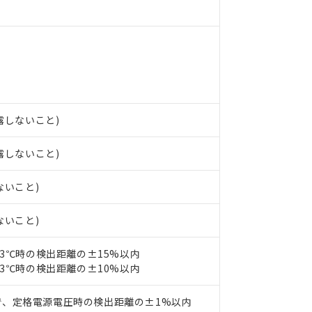
 RoHS指令（10物質）の非含有に非対応の商品で、対応品を出す予
 RoHS指令（10物質）の非含有の対応状況を調査中または確認中の
ンス料など無形物で、有害物質有無と関係のない商品です。
○×表
より、非含有部品としていたものが、含有品と判明した場合などやむ
みいただき、同意のうえご利用ください。
材料含有率が中国RoHSの基準値以下であることを示します。
材料含有率が中国RoHSの基準値を超えていることを示します。
、当社制御機器事業取扱商品の当社在庫状況および標準価格(税抜)
ら貴社製品のうち、外国為替および外国貿易法に定める商品（以下｢
質）：
す。当社販売部門へお問い合わせください。
 水銀(Hg) 1000ppm以下、 カドミウム(Cd) 100ppm以下、
たは国外への提供する場合は、日本国政府の輸出許可(または役務取
000ppm以下、ポリ臭化ビフェニル類(PBB) 1000ppm以下、ポリ臭化ジフェニルエーテル類(P
結露しないこと)
事業取扱商品の中には、本サービスの対象外となる商品もあること
手続きをとります。
キシル) (DEHP)(別名：DOP) 1000ppm以下、フタル酸ブチルベンジル（BBP） 100
(GB/T26572)：
以下、フタル酸ジイソブチル (DIBP) 1000ppm以下
び標準価格照会結果は、記載している更新日時点での社内データに
物を破棄する場合は、完全に破砕するなど、違法に輸出されないよ
(水銀) : 1000ppm、 Cd(カドミウム) : 100ppm、
業用監視および制御機器に対する適用除外項目は除く。
結露しないこと)
覧された時点での実際の在庫および標準価格とは異なる場合がある
1000ppm、 PBBs(ポリ臭化ビフェニル類) : 1000ppm、 PBDEs(ポリ臭化ジフェニルエーテル類
物質については閾値を超える意図的な使用がないことを確認しています。
上の在庫あり
 1000ppm、 DIBP(フタル酸ジイソブチル) : 1000ppm、 BBP(フタル酸ブチルベンジル) :
品を、核兵器、ミサイル、化学兵器、生物兵器またはその他武器並
チルヘキシル)) : 1000ppm
況および標準価格はお客様のお取引先、またはお客様担当のオムロ
用いたしません。
ないこと)
ご相談ください。
は満たないが在庫あり
製品を第三者に販売する場合は、上記1、2および3の内容を当該第
機器販売店や当社販売拠点は「
販売ネットワーク
」をご確認くだ
販売先および販売に係わる関係者が違法に輸出するおそれがある場
用期限
ないこと)
び標準価格結果を当社の事前の承諾なく第三者に漏洩または開示し
え状況などにより、予定月が前後することがあります。
(最新の在庫状況については、お客様のお取引先、またはお客様担当
（10物質）のすべてが基準値以下であることを示します。
店・当社販売員にご確認ください)
23℃時の検出距離の±15%以内
能（部品リスト作成サービス）をご利用いただくには、I-Webメン
使用状況下において有害物質が外部に漏えいし、環境に深刻な影響を
23℃時の検出距離の±10%以内
あります。
機種、また在庫状況の情報を公開していない機種
ェブサイト上で当社にご登録された部品リストについて、当社およ
書ダウンロード
す。当社販売部門へお問い合わせください。
品・サービスに関するお客様との取引・商談に必要な範囲で利用す
で、定格電源電圧時の検出距離の±1%以内
合意する
キャンセル