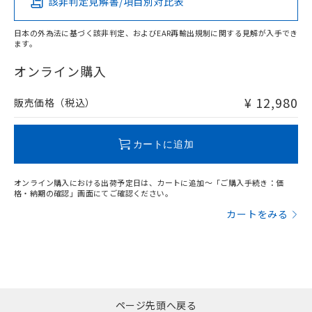
該非判定見解書/項目別対比表
X
O
O
O
日本の外為法に基づく該非判定、およびEAR再輸出規制に関する見解が入手でき
ます。
"対応済み"や非含有の記載がされた商品であっても、流通
在庫等で未対応品が混在する可能性があります。
オンライン購入
非含有品が必要な際は、弊社営業部門もしくは販売店へお
問い合わせください。
¥ 12,980
販売価格（税込）
この製品のRoHS/REACH対応状況ページへ
カートに追加
オンライン購入における出荷予定日は、カートに追加～「ご購入手続き：価
格・納期の確認」画面にてご確認ください。
カートをみる
ページ先頭へ戻る