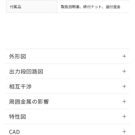
い合わせください。
お客様が当ウェブサイト上で当社にご
付属品
取扱説明書、締付ナット、歯付座金
※3 非含有証明書ダウンロード
登録された部品リストについて、当社
および当社の共同利用者が、当社の製
下記の非含有証明書をダウンロードするこ
品・サービスに関するお客様との取
とができます。
合意する
キャンセル
引・商談に必要な範囲で利用すること
をご了承ください。
EU RoHS指令（10物質）の非含有証明書
※当社の共同利用者とは、
"個人情報
51物質の非含有証明書（当社基準）
の共同利用に関して"
の「1.共同利
※本証明書は発行日時点で非含有を証明す
外形図
用者の範囲」に記載されている法人を
るもので、過去に遡って非含有を証明する
指します。
ものではありません。
情報更新：2025/09/04
出力段回路図
また、RoHS指令のフタル酸エステル類４
物質の対応では、対応完了までの期間は出
外形図
情報更新：2025/09/04
荷製品に未対応品が混在することから備考
相互干渉
欄に対応日を記載しておりました。
出力段回路図
情報更新：2025/09/04
既に当社にて対応品への在庫切替を完了
周囲金属の影響
していることから、特段のことがない限
り、2022年1月12日より割愛しておりま
相互干渉
情報更新：2025/09/04
特性図
す。
周囲金属の影響
情報更新：2025/09/04
CAD