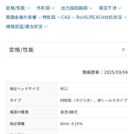
定格/性能
外形図
出力段回路図
相互干渉
周囲金属の影響
特性図
CAD
RoHS/REACH対応状況
規格認証/適合状況
定格/性能
情報更新：2025/09/04
検出ヘッドサイズ
M12
タイプ
円柱型（ネジつき）、非シールドタイプ
電源の種類
直流3線式
検出距離
8mm ±10%