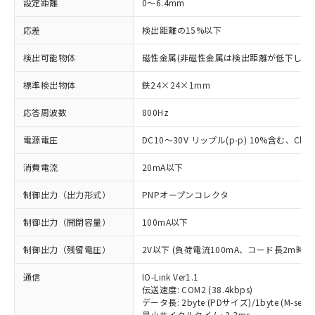
設定距離
0～6.4mm
応差
検出距離の15%以下
検出可能物体
磁性金属(非磁性金属は検出距離が低下します
標準検出物体
鉄24×24×1mm
応答周波数
800Hz
電源電圧
DC10～30V リップル(p-p) 10%含む、Class
消費電流
20mA以下
制御出力（出力形式）
PNPオープンコレクタ
制御出力（開閉容量）
100mA以下
制御出力（残留電圧）
2V以下 (負荷電流100mA、コード長2m時)
通信
IO-Link Ver1.1
伝送速度: COM2 (38.4kbps)
データ長: 2byte (PDサイズ)/1byte (M-seque
最小サイクルタイム: 2.3ms