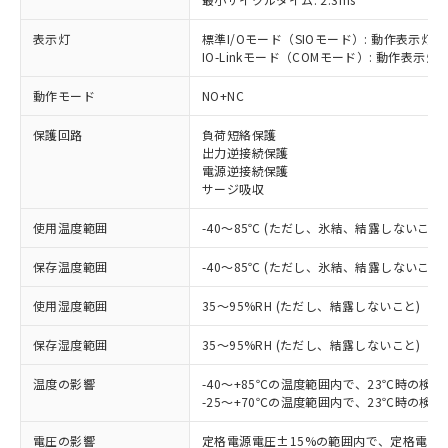
表示灯
標準I/Oモード（SIOモード）: 動作表示灯(
IO-Linkモード（COMモード）: 動作表示灯(
動作モード
NO+NC
※1 対応状況
保護回路
負荷短絡保護
対応済み：EU RoHS指令（10物質）の
出力逆接続保護
非含有に対応した製品が提供可能な商品で
電源逆接続保護
す。
サージ吸収
対応予定：EU RoHS指令（10物質）の非含
ご利用条件
使用温度範囲
-40～85℃ (ただし、氷結、結露しないこと)
有に対応した製品に切り替える予定のある
商品です。
保存温度範囲
-40～85℃ (ただし、氷結、結露しないこと)
対応予定なし：EU RoHS指令（10物質）の
以下の条件をお読みいただき、同意のうえ
非含有に非対応の商品で、対応品を出す予
使用湿度範囲
35～95%RH (ただし、結露しないこと)
ご利用ください。
定はありません。
調査・確認中：EU RoHS指令（10物質）の
本サービスは、当社制御機器事業取扱
保存湿度範囲
35～95%RH (ただし、結露しないこと)
※1 中国RoHS○×表
非含有の対応状況を調査中または確認中の
商品の当社在庫状況および標準価格
商品です。
温度の影響
-40～+85℃の温度範囲内で、23℃時の検
(税抜)を提供させていただくもので
「○」：最大均質材料含有率が中国RoHSの
非該当品：ライセンス料など無形物で、有
-25～+70℃の温度範囲内で、23℃時の検
す。
基準値以下であることを示します。
害物質有無と関係のない商品です。
当社制御機器事業取扱商品の中には、
「×」：最大均質材料含有率が中国RoHSの
仕入先様の事情により、非含有部品として
電圧の影響
定格電源電圧±15%の範囲内で、定格電源