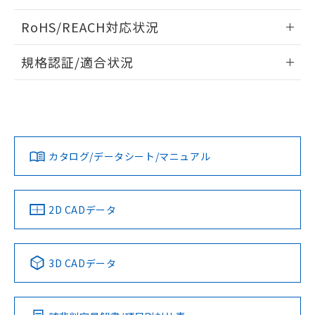
検出物体の大きさと材質による影響
ログイン/会員登録いただくと、CADデータをダウンロー
RoHS/REACH対応状況
ドすることができます。
情報更新：2026/7/29
A: 120mm以上、B: 100mm以上
規格認証/適合状況
ログイン/会員登録
EU RoHS
注意事項・凡例
UL認証
CSA認証
CEマーキング
L: 11mm以上、φd: 40mm以上、D: 11mm以上、m: 20mm
以上、n: 40mm以上
Yes
Yes
Yes
金属埋め込み
対応状況
対応予定月
※1
※2
ダウンロードデータをご利用いただく前に、以下を必ずお読
みください。
カタログ/データシート/マニュアル
対応済み
ソフトウェアの使用条件
LR型式承認
DNV型式承認
BV型式承認
KR型式承
タイムチャート
（イギリス
（ノルウェー
（フランス
（韓国
船舶規格）
船舶規格）
船舶規格）
船舶規格
中国 RoHS
注意事項・凡例
2D CADデータ
No
No
No
No
l: 15mm以上、φd: 40mm以上、D: 15mm以上、m: 20mm
以上、n: 40mm以上
中国 RoHS表
※1 ※2
検出領域
3D CADデータ
この製品の規格認証/適合状況ページへ
Pb
Hg
Cd
Cr(VI)
その他の認証はこちらのページからご検索ください