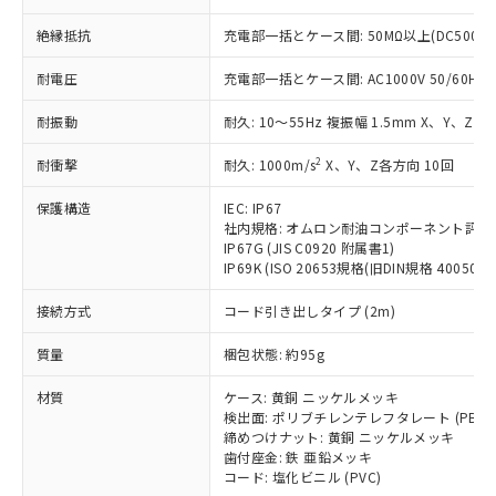
本サービスの対象外となる商品もある
基準値を超えていることを示します。
いたものが、含有品と判明した場合などや
当社は、これら貴社製品のうち、外国
ことをご了承ください。
「－」：未確認です。当社販売部門へお問
絶縁抵抗
充電部一括とケース間: 50MΩ以上(DC500V
むを得ず変更することがあります。
為替および外国貿易法に定める商品
在庫状況および標準価格照会結果は、
い合わせください。
（以下｢規制貨物等」という）を輸出
記載している更新日時点での社内デー
耐電圧
充電部一括とケース間: AC1000V 50/60Hz 1
*EU RoHS指令（10物質）：
または国外への提供する場合は、日本
記
タに基づき作成されるものであり、閲
説明
鉛(Pb) 1000ppm以下、 水銀(Hg) 1000ppm以下、 カド
*中国RoHS10物質の基準値 (GB/T26572)：
国政府の輸出許可(または役務取引許
号
覧された時点での実際の在庫および標
ミウム(Cd) 100ppm以下、
Pb(鉛) :1000ppm、 Hg(水銀) : 1000ppm、 Cd(カドミウ
耐振動
耐久: 10～55Hz 複振幅 1.5mm X、Y、Z各
可)を取得するなどの必要な手続きを
六価クロム(Cr(Ⅵ)) 1000ppm以下、ポリ臭化ビフェニル
ム) : 100ppm、
準価格とは異なる場合があることをご
類(PBB) 1000ppm以下、ポリ臭化ジフェニルエーテル類
Cr(Ⅵ)(六価クロム) : 1000ppm、 PBBs(ポリ臭化ビフェ
とります。
了承ください。
2
耐衝撃
耐久: 1000m/s
X、Y、Z各方向 10回
(PBDE) 1000ppm以下、フタル酸ビス(2-エチルヘキシ
○
一定数以上の在庫あり
ニル類) : 1000ppm、 PBDEs(ポリ臭化ジフェニルエーテ
当社は規制貨物を破棄する場合は、完
ル) (DEHP)(別名：DOP) 1000ppm以下、フタル酸ブチ
正式な納期状況および標準価格はお客
ル類) : 1000ppm、
ルベンジル（BBP） 1000ppm以下、フタル酸ジブチル
全に破砕するなど、違法に輸出されな
DBP(フタル酸ジブチル) : 1000ppm、 DIBP(フタル酸ジ
保護構造
IEC: IP67
様のお取引先、またはお客様担当のオ
（DBP） 1000ppm以下、フタル酸ジイソブチル
イソブチル) : 1000ppm、 BBP(フタル酸ブチルベンジ
△
一定数には満たないが在庫あり
いよう必要な手段を講じます。
社内規格: オムロン耐油コンポーネント評価
ムロン制御機器販売店・当社販売員に
(DIBP) 1000ppm以下
ル) : 1000ppm、
IP67G (JIS C0920 附属書1)
当社は貴社製品を、核兵器、ミサイ
但し、RoHS指令で産業用監視および制御機器に対する
DEHP(フタル酸ビス(2-エチルヘキシル)) : 1000ppm
ご相談ください。
適用除外項目は除く。
IP69K (ISO 20653規格(旧DIN規格 40050 PA
ル、化学兵器、生物兵器またはその他
－
在庫なし(最新の在庫状況につ
オムロン制御機器販売店や当社販売拠
フタル酸エステル類の４物質については閾値を超える意
武器並びにこれらの製造装置等に一切
いては、お客様のお取引先、ま
図的な使用がないことを確認しています。
点は「
販売ネットワーク
」をご確認
接続方式
コード引き出しタイプ (2m)
※2 環境保護使用期限
使用いたしません。
たはお客様担当のオムロン制御
ください。
当社は、貴社製品を第三者に販売する
機器販売店・当社販売員にご確
在庫状況および標準価格結果を当社の
質量
梱包状態: 約95g
※2 対応予定月
「ｅ」：有害物質（10物質）のすべてが基
場合は、上記1、2および3の内容を当
認ください)
事前の承諾なく第三者に漏洩または開
準値以下であることを示します。
該第三者に通知します。また当社は、
示しないようお願いします。
材質
ケース: 黄銅 ニッケルメッキ
部品在庫の切り替え状況などにより、予定
「10」：通常の使用状況下において有害物
販売先および販売に係わる関係者が違
検出面: ポリブチレンテレフタレート (PBT)
マイパーツ機能（部品リスト作成サー
空
受注生産機種、また在庫状況の
月が前後することがあります。
質が外部に漏えいし、環境に深刻な影響を
法に輸出するおそれがある場合は、取
締めつけナット: 黄銅 ニッケルメッキ
ビス）をご利用いただくには、I-Web
白
情報を公開していない機種
及ぼさない年数を意味します。
歯付座金: 鉄 亜鉛メッキ
り引きをいたしません。
メンバーズにご登録されている必要が
コード: 塩化ビニル (PVC)
「－」：未確認です。当社販売部門へお問
あります。