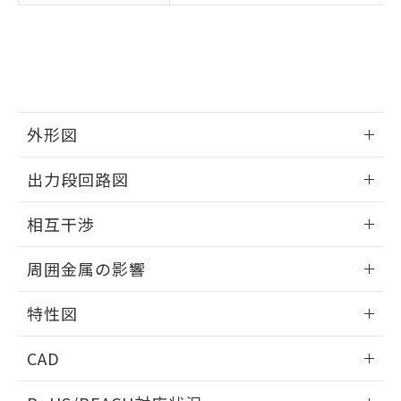
※3 非含有証明書ダウンロード
登録された部品リストについて、当社
および当社の共同利用者が、当社の製
下記の非含有証明書をダウンロードするこ
品・サービスに関するお客様との取
とができます。
合意する
キャンセル
引・商談に必要な範囲で利用すること
をご了承ください。
EU RoHS指令（10物質）の非含有証明書
※当社の共同利用者とは、
"個人情報
51物質の非含有証明書（当社基準）
の共同利用に関して"
の「1.共同利
外形図
※本証明書は発行日時点で非含有を証明す
用者の範囲」に記載されている法人を
るもので、過去に遡って非含有を証明する
情報更新：2025/09/04
指します。
出力段回路図
ものではありません。
また、RoHS指令のフタル酸エステル類４
外形図
情報更新：2025/09/04
物質の対応では、対応完了までの期間は出
相互干渉
荷製品に未対応品が混在することから備考
出力段回路図
欄に対応日を記載しておりました。
情報更新：2025/09/04
周囲金属の影響
既に当社にて対応品への在庫切替を完了
していることから、特段のことがない限
相互干渉
情報更新：2025/09/04
り、2022年1月12日より割愛しておりま
特性図
す。
周囲金属の影響
情報更新：2025/09/04
CAD
検出物体の大きさと材質による影響
ログイン/会員登録いただくと、CADデータをダウンロー