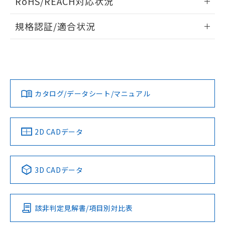
RoHS/REACH対応状況
ドすることができます。
情報更新：2026/7/29
A: 120mm以上、B: 100mm以上
規格認証/適合状況
ログイン/会員登録
EU RoHS
注意事項・凡例
UL認証
CSA認証
CEマーキング
L: 11mm以上、φd: 40mm以上、D: 11mm以上、m: 20mm
以上、n: 40mm以上
Yes
Yes
Yes
金属埋め込み
対応状況
対応予定月
※1
※2
ダウンロードデータをご利用いただく前に、以下を必ずお読
みください。
カタログ/データシート/マニュアル
対応済み
ソフトウェアの使用条件
LR型式承認
DNV型式承認
BV型式承認
KR型式承
タイムチャート
（イギリス
（ノルウェー
（フランス
（韓国
船舶規格）
船舶規格）
船舶規格）
船舶規格
中国 RoHS
注意事項・凡例
2D CADデータ
No
No
No
No
l: 15mm以上、φd: 40mm以上、D: 15mm以上、m: 20mm
以上、n: 40mm以上
中国 RoHS表
※1 ※2
検出領域
3D CADデータ
この製品の規格認証/適合状況ページへ
Pb
Hg
Cd
Cr(VI)
その他の認証はこちらのページからご検索ください
該非判定見解書/項目別対比表
X
O
O
O