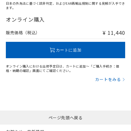
日本の外為法に基づく該非判定、およびEAR再輸出規制に関する見解が入手でき
ます。
"対応済み"や非含有の記載がされた商品であっても、流通
在庫等で未対応品が混在する可能性があります。
オンライン購入
非含有品が必要な際は、弊社営業部門もしくは販売店へお
問い合わせください。
¥ 11,440
販売価格（税込）
この製品のRoHS/REACH対応状況ページへ
カートに追加
オンライン購入における出荷予定日は、カートに追加～「ご購入手続き：価
格・納期の確認」画面にてご確認ください。
カートをみる
ページ先頭へ戻る