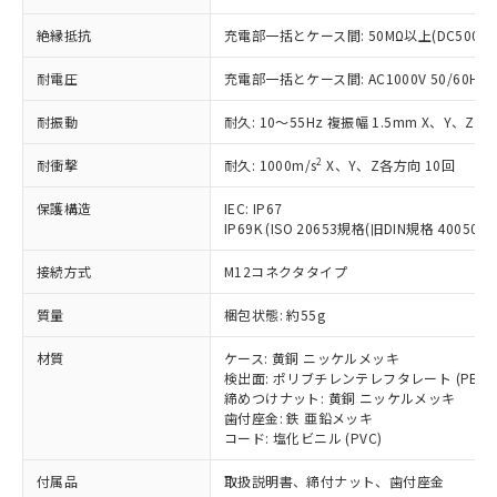
ことをご了承ください。
「－」：未確認です。当社販売部門へお問
むを得ず変更することがあります。
為替および外国貿易法に定める商品
在庫状況および標準価格照会結果は、
絶縁抵抗
充電部一括とケース間: 50MΩ以上(DC500V
い合わせください。
（以下｢規制貨物等」という）を輸出
記載している更新日時点での社内デー
*EU RoHS指令（10物質）：
または国外への提供する場合は、日本
記
タに基づき作成されるものであり、閲
説明
耐電圧
充電部一括とケース間: AC1000V 50/60Hz 1
鉛(Pb) 1000ppm以下、 水銀(Hg) 1000ppm以下、 カド
*中国RoHS10物質の基準値 (GB/T26572)：
国政府の輸出許可(または役務取引許
号
覧された時点での実際の在庫および標
ミウム(Cd) 100ppm以下、
Pb(鉛) :1000ppm、 Hg(水銀) : 1000ppm、 Cd(カドミウ
可)を取得するなどの必要な手続きを
六価クロム(Cr(Ⅵ)) 1000ppm以下、ポリ臭化ビフェニル
ム) : 100ppm、
準価格とは異なる場合があることをご
耐振動
耐久: 10～55Hz 複振幅 1.5mm X、Y、Z各
類(PBB) 1000ppm以下、ポリ臭化ジフェニルエーテル類
Cr(Ⅵ)(六価クロム) : 1000ppm、 PBBs(ポリ臭化ビフェ
とります。
了承ください。
(PBDE) 1000ppm以下、フタル酸ビス(2-エチルヘキシ
○
一定数以上の在庫あり
ニル類) : 1000ppm、 PBDEs(ポリ臭化ジフェニルエーテ
当社は規制貨物を破棄する場合は、完
2
ル) (DEHP)(別名：DOP) 1000ppm以下、フタル酸ブチ
耐衝撃
耐久: 1000m/s
X、Y、Z各方向 10回
正式な納期状況および標準価格はお客
ル類) : 1000ppm、
ルベンジル（BBP） 1000ppm以下、フタル酸ジブチル
全に破砕するなど、違法に輸出されな
DBP(フタル酸ジブチル) : 1000ppm、 DIBP(フタル酸ジ
様のお取引先、またはお客様担当のオ
（DBP） 1000ppm以下、フタル酸ジイソブチル
イソブチル) : 1000ppm、 BBP(フタル酸ブチルベンジ
△
一定数には満たないが在庫あり
いよう必要な手段を講じます。
保護構造
IEC: IP67
ムロン制御機器販売店・当社販売員に
(DIBP) 1000ppm以下
ル) : 1000ppm、
IP69K (ISO 20653規格(旧DIN規格 40050 PA
当社は貴社製品を、核兵器、ミサイ
但し、RoHS指令で産業用監視および制御機器に対する
DEHP(フタル酸ビス(2-エチルヘキシル)) : 1000ppm
ご相談ください。
適用除外項目は除く。
ル、化学兵器、生物兵器またはその他
－
在庫なし(最新の在庫状況につ
オムロン制御機器販売店や当社販売拠
フタル酸エステル類の４物質については閾値を超える意
接続方式
M12コネクタタイプ
武器並びにこれらの製造装置等に一切
いては、お客様のお取引先、ま
図的な使用がないことを確認しています。
点は「
販売ネットワーク
」をご確認
※2 環境保護使用期限
使用いたしません。
たはお客様担当のオムロン制御
ください。
質量
梱包状態: 約55g
当社は、貴社製品を第三者に販売する
機器販売店・当社販売員にご確
在庫状況および標準価格結果を当社の
※2 対応予定月
「ｅ」：有害物質（10物質）のすべてが基
場合は、上記1、2および3の内容を当
認ください)
事前の承諾なく第三者に漏洩または開
材質
ケース: 黄銅 ニッケルメッキ
準値以下であることを示します。
該第三者に通知します。また当社は、
示しないようお願いします。
検出面: ポリブチレンテレフタレート (PBT)
部品在庫の切り替え状況などにより、予定
「10」：通常の使用状況下において有害物
販売先および販売に係わる関係者が違
締めつけナット: 黄銅 ニッケルメッキ
マイパーツ機能（部品リスト作成サー
空
受注生産機種、また在庫状況の
月が前後することがあります。
質が外部に漏えいし、環境に深刻な影響を
法に輸出するおそれがある場合は、取
歯付座金: 鉄 亜鉛メッキ
ビス）をご利用いただくには、I-Web
白
情報を公開していない機種
及ぼさない年数を意味します。
コード: 塩化ビニル (PVC)
り引きをいたしません。
メンバーズにご登録されている必要が
「－」：未確認です。当社販売部門へお問
あります。
付属品
取扱説明書、締付ナット、歯付座金
い合わせください。
お客様が当ウェブサイト上で当社にご