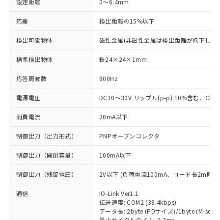
設定距離
0～6.4mm
応差
検出距離の15%以下
検出可能物体
磁性金属(非磁性金属は検出距離が低下します
標準検出物体
鉄24×24×1mm
応答周波数
800Hz
電源電圧
DC10～30V リップル(p-p) 10%含む、Class
消費電流
20mA以下
制御出力（出力形式）
PNPオープンコレクタ
制御出力（開閉容量）
100mA以下
制御出力（残留電圧）
2V以下 (負荷電流100mA、コード長2m時)
通信
IO-Link Ver1.1
伝送速度: COM2 (38.4kbps)
データ長: 2byte (PDサイズ)/1byte (M-seque
最小サイクルタイム: 2.3ms