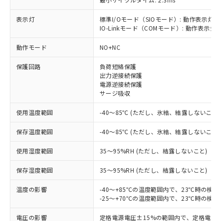
表示灯
標準I/Oモード（SIOモード）: 動作表示灯(
IO-Linkモード（COMモード）: 動作表示灯(
※1 対応状況
動作モード
NO+NC
対応済み：EU RoHS指令（10物質）の
保護回路
負荷短絡保護
非含有に対応した製品が提供可能な商品で
出力逆接続保護
す。
電源逆接続保護
サージ吸収
対応予定：EU RoHS指令（10物質）の非含
ご利用条件
有に対応した製品に切り替える予定のある
使用温度範囲
-40～85℃ (ただし、氷結、結露しないこと)
商品です。
対応予定なし：EU RoHS指令（10物質）の
保存温度範囲
-40～85℃ (ただし、氷結、結露しないこと)
以下の条件をお読みいただき、同意のうえ
非含有に非対応の商品で、対応品を出す予
ご利用ください。
定はありません。
使用湿度範囲
35～95%RH (ただし、結露しないこと)
調査・確認中：EU RoHS指令（10物質）の
本サービスは、当社制御機器事業取扱
※1 中国RoHS○×表
非含有の対応状況を調査中または確認中の
保存湿度範囲
35～95%RH (ただし、結露しないこと)
商品の当社在庫状況および標準価格
商品です。
(税抜)を提供させていただくもので
「○」：最大均質材料含有率が中国RoHSの
非該当品：ライセンス料など無形物で、有
温度の影響
-40～+85℃の温度範囲内で、23℃時の検
す。
基準値以下であることを示します。
害物質有無と関係のない商品です。
-25～+70℃の温度範囲内で、23℃時の検
当社制御機器事業取扱商品の中には、
「×」：最大均質材料含有率が中国RoHSの
仕入先様の事情により、非含有部品として
本サービスの対象外となる商品もある
基準値を超えていることを示します。
電圧の影響
定格電源電圧±15%の範囲内で、定格電源
いたものが、含有品と判明した場合などや
当社は、これら貴社製品のうち、外国