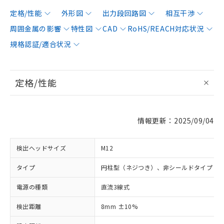
定格/性能
外形図
出力段回路図
相互干渉
周囲金属の影響
特性図
CAD
RoHS/REACH対応状況
規格認証/適合状況
定格/性能
情報更新：2025/09/04
検出ヘッドサイズ
M12
タイプ
円柱型（ネジつき）、非シールドタイプ
電源の種類
直流3線式
検出距離
8mm ±10%