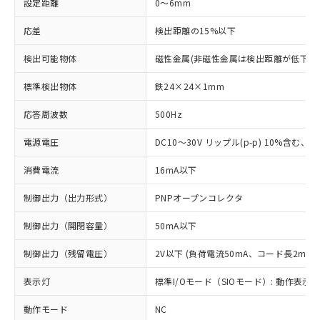
設定距離
0～6mm
応差
検出距離の15%以下
検出可能物体
磁性金属(非磁性金属は検出距離が低下し
標準検出物体
鉄24×24×1mm
応答周波数
500Hz
電源電圧
DC10～30V リップル(p-p) 10%含む、Cla
消費電流
16mA以下
制御出力（出力形式）
PNPオープンコレクタ
制御出力（開閉容量）
50mA以下
制御出力（残留電圧）
2V以下 (負荷電流50mA、コード長2m時)
表示灯
標準I/Oモード（SIOモード）: 動作表示灯
動作モード
NC