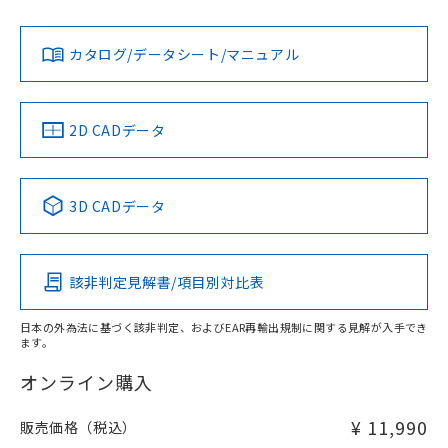
Yes
Yes
Yes
金属埋め込み
対応状況
対応予定月
※1
※2
ダウンロードデータをご利用いただく前に、以下を必ずお読
みください。
カタログ/データシート/マニュアル
対応済み
ソフトウェアの使用条件
LR型式承認
DNV型式承認
BV型式承認
KR型式承
タイムチャート
（イギリス
（ノルウェー
（フランス
（韓国
船舶規格）
船舶規格）
船舶規格）
船舶規格
中国 RoHS
注意事項・凡例
2D CADデータ
No
No
No
No
l: 15mm以上、φd: 40mm以上、D: 15mm以上、m: 24mm
以上、n: 40mm以上
中国 RoHS表
※1 ※2
検出領域
3D CADデータ
この製品の規格認証/適合状況ページへ
Pb
Hg
Cd
Cr(VI)
その他の認証はこちらのページからご検索ください
該非判定見解書/項目別対比表
X
O
O
O
日本の外為法に基づく該非判定、およびEAR再輸出規制に関する見解が入手でき
ます。
"対応済み"や非含有の記載がされた商品であっても、流通
在庫等で未対応品が混在する可能性があります。
オンライン購入
非含有品が必要な際は、弊社営業部門もしくは販売店へお
問い合わせください。
¥ 11,990
販売価格（税込）