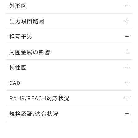
とができます。
合意する
キャンセル
外形図
引・商談に必要な範囲で利用すること
をご了承ください。
EU RoHS指令（10物質）の非含有証明書
情報更新：2025/09/04
※当社の共同利用者とは、
"個人情報
出力段回路図
51物質の非含有証明書（当社基準）
の共同利用に関して"
の「1.共同利
※本証明書は発行日時点で非含有を証明す
外形図
用者の範囲」に記載されている法人を
情報更新：2025/09/04
るもので、過去に遡って非含有を証明する
相互干渉
指します。
ものではありません。
出力段回路図
情報更新：2025/09/04
また、RoHS指令のフタル酸エステル類４
周囲金属の影響
物質の対応では、対応完了までの期間は出
荷製品に未対応品が混在することから備考
相互干渉
情報更新：2025/09/04
特性図
欄に対応日を記載しておりました。
既に当社にて対応品への在庫切替を完了
周囲金属の影響
情報更新：2025/09/04
していることから、特段のことがない限
CAD
り、2022年1月12日より割愛しておりま
検出物体の大きさと材質による影響
す。
ログイン/会員登録いただくと、CADデータをダウンロー
RoHS/REACH対応状況
ドすることができます。
情報更新：2026/7/29
A: 80mm以上、B: 60mm以上
規格認証/適合状況
ログイン/会員登録
EU RoHS
注意事項・凡例
UL認証
CSA認証
CEマーキング
L: 12mm以上、φd: 40mm以上、D: 12mm以上、m: 24mm
以上、n: 40mm以上