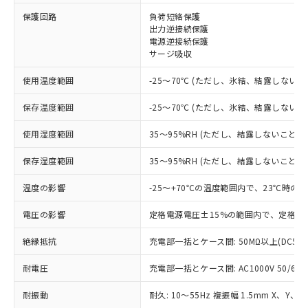
※1 対応状況
保護回路
負荷短絡保護
出力逆接続保護
電源逆接続保護
対応済み：EU RoHS指令（10物質）の
サージ吸収
非含有に対応した製品が提供可能な商品で
す。
使用温度範囲
-25～70℃ (ただし、氷結、結露しないこ
対応予定：EU RoHS指令（10物質）の非含
ご利用条件
有に対応した製品に切り替える予定のある
保存温度範囲
-25～70℃ (ただし、氷結、結露しないこ
商品です。
対応予定なし：EU RoHS指令（10物質）の
使用湿度範囲
35～95%RH (ただし、結露しないこと)
以下の条件をお読みいただき、同意のうえ
非含有に非対応の商品で、対応品を出す予
ご利用ください。
定はありません。
保存湿度範囲
35～95%RH (ただし、結露しないこと)
調査・確認中：EU RoHS指令（10物質）の
本サービスは、当社制御機器事業取扱
※1 中国RoHS○×表
非含有の対応状況を調査中または確認中の
温度の影響
-25～+70℃の温度範囲内で、23℃時の
商品の当社在庫状況および標準価格
商品です。
(税抜)を提供させていただくもので
「○」：最大均質材料含有率が中国RoHSの
電圧の影響
定格電源電圧±15%の範囲内で、定格電
非該当品：ライセンス料など無形物で、有
す。
基準値以下であることを示します。
害物質有無と関係のない商品です。
当社制御機器事業取扱商品の中には、
絶縁抵抗
充電部一括とケース間: 50MΩ以上(DC50
「×」：最大均質材料含有率が中国RoHSの
仕入先様の事情により、非含有部品として
本サービスの対象外となる商品もある
基準値を超えていることを示します。
いたものが、含有品と判明した場合などや
当社は、これら貴社製品のうち、外国
ことをご了承ください。
耐電圧
充電部一括とケース間: AC1000V 50/60Hz
「－」：未確認です。当社販売部門へお問
むを得ず変更することがあります。
為替および外国貿易法に定める商品
在庫状況および標準価格照会結果は、
い合わせください。
（以下｢規制貨物等」という）を輸出
記載している更新日時点での社内デー
耐振動
耐久: 10～55Hz 複振幅 1.5mm X、Y、Z
*EU RoHS指令（10物質）：
または国外への提供する場合は、日本