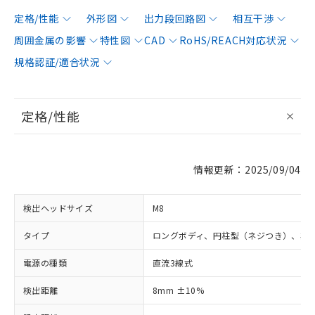
定格/性能
外形図
出力段回路図
相互干渉
周囲金属の影響
特性図
CAD
RoHS/REACH対応状況
規格認証/適合状況
定格/性能
情報更新：2025/09/04
検出ヘッドサイズ
M8
タイプ
ロングボディ、円柱型（ネジつき）、非
電源の種類
直流3線式
検出距離
8mm ±10%