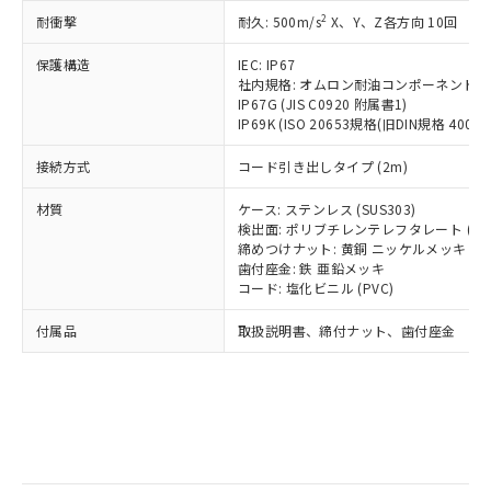
記
タに基づき作成されるものであり、閲
説明
鉛(Pb) 1000ppm以下、 水銀(Hg) 1000ppm以下、 カド
*中国RoHS10物質の基準値 (GB/T26572)：
国政府の輸出許可(または役務取引許
2
耐衝撃
耐久: 500m/s
X、Y、Z各方向 10回
号
覧された時点での実際の在庫および標
ミウム(Cd) 100ppm以下、
Pb(鉛) :1000ppm、 Hg(水銀) : 1000ppm、 Cd(カドミウ
可)を取得するなどの必要な手続きを
六価クロム(Cr(Ⅵ)) 1000ppm以下、ポリ臭化ビフェニル
ム) : 100ppm、
準価格とは異なる場合があることをご
類(PBB) 1000ppm以下、ポリ臭化ジフェニルエーテル類
Cr(Ⅵ)(六価クロム) : 1000ppm、 PBBs(ポリ臭化ビフェ
とります。
保護構造
IEC: IP67
了承ください。
(PBDE) 1000ppm以下、フタル酸ビス(2-エチルヘキシ
○
一定数以上の在庫あり
ニル類) : 1000ppm、 PBDEs(ポリ臭化ジフェニルエーテ
社内規格: オムロン耐油コンポーネント評
当社は規制貨物を破棄する場合は、完
ル) (DEHP)(別名：DOP) 1000ppm以下、フタル酸ブチ
正式な納期状況および標準価格はお客
ル類) : 1000ppm、
IP67G (JIS C0920 附属書1)
ルベンジル（BBP） 1000ppm以下、フタル酸ジブチル
全に破砕するなど、違法に輸出されな
DBP(フタル酸ジブチル) : 1000ppm、 DIBP(フタル酸ジ
様のお取引先、またはお客様担当のオ
（DBP） 1000ppm以下、フタル酸ジイソブチル
IP69K (ISO 20653規格(旧DIN規格 40050 
イソブチル) : 1000ppm、 BBP(フタル酸ブチルベンジ
△
一定数には満たないが在庫あり
いよう必要な手段を講じます。
ムロン制御機器販売店・当社販売員に
(DIBP) 1000ppm以下
ル) : 1000ppm、
当社は貴社製品を、核兵器、ミサイ
但し、RoHS指令で産業用監視および制御機器に対する
DEHP(フタル酸ビス(2-エチルヘキシル)) : 1000ppm
ご相談ください。
接続方式
コード引き出しタイプ (2m)
適用除外項目は除く。
ル、化学兵器、生物兵器またはその他
－
在庫なし(最新の在庫状況につ
オムロン制御機器販売店や当社販売拠
フタル酸エステル類の４物質については閾値を超える意
武器並びにこれらの製造装置等に一切
いては、お客様のお取引先、ま
図的な使用がないことを確認しています。
点は「
販売ネットワーク
」をご確認
材質
ケース: ステンレス (SUS303)
※2 環境保護使用期限
使用いたしません。
たはお客様担当のオムロン制御
検出面: ポリブチレンテレフタレート (PB
ください。
当社は、貴社製品を第三者に販売する
締めつけナット: 黄銅 ニッケルメッキ
機器販売店・当社販売員にご確
在庫状況および標準価格結果を当社の
※2 対応予定月
「ｅ」：有害物質（10物質）のすべてが基
歯付座金: 鉄 亜鉛メッキ
場合は、上記1、2および3の内容を当
認ください)
事前の承諾なく第三者に漏洩または開
コード: 塩化ビニル (PVC)
準値以下であることを示します。
該第三者に通知します。また当社は、
示しないようお願いします。
部品在庫の切り替え状況などにより、予定
「10」：通常の使用状況下において有害物
販売先および販売に係わる関係者が違
マイパーツ機能（部品リスト作成サー
空
受注生産機種、また在庫状況の
付属品
取扱説明書、締付ナット、歯付座金
月が前後することがあります。
質が外部に漏えいし、環境に深刻な影響を
法に輸出するおそれがある場合は、取
ビス）をご利用いただくには、I-Web
白
情報を公開していない機種
及ぼさない年数を意味します。
り引きをいたしません。
メンバーズにご登録されている必要が
「－」：未確認です。当社販売部門へお問
あります。
い合わせください。
お客様が当ウェブサイト上で当社にご
※3 非含有証明書ダウンロード
登録された部品リストについて、当社
および当社の共同利用者が、当社の製
下記の非含有証明書をダウンロードするこ
品・サービスに関するお客様との取