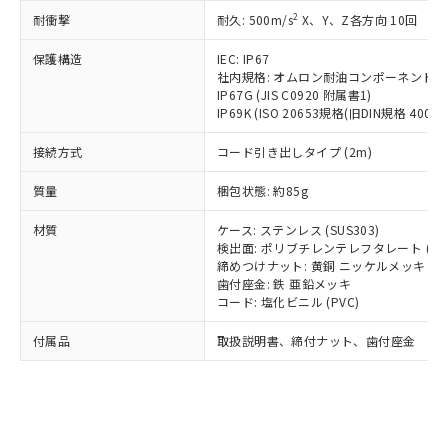
記載している更新日時点での社内デー
*EU RoHS指令（10物質）：
または国外への提供する場合は、日本
2
耐衝撃
記
タに基づき作成されるものであり、閲
説明
耐久: 500m/s
X、Y、Z各方向 10回
鉛(Pb) 1000ppm以下、 水銀(Hg) 1000ppm以下、 カド
*中国RoHS10物質の基準値 (GB/T26572)：
国政府の輸出許可(または役務取引許
号
覧された時点での実際の在庫および標
ミウム(Cd) 100ppm以下、
Pb(鉛) :1000ppm、 Hg(水銀) : 1000ppm、 Cd(カドミウ
可)を取得するなどの必要な手続きを
六価クロム(Cr(Ⅵ)) 1000ppm以下、ポリ臭化ビフェニル
保護構造
IEC: IP67
ム) : 100ppm、
準価格とは異なる場合があることをご
類(PBB) 1000ppm以下、ポリ臭化ジフェニルエーテル類
Cr(Ⅵ)(六価クロム) : 1000ppm、 PBBs(ポリ臭化ビフェ
とります。
社内規格: オムロン耐油コンポーネント評
了承ください。
(PBDE) 1000ppm以下、フタル酸ビス(2-エチルヘキシ
○
一定数以上の在庫あり
ニル類) : 1000ppm、 PBDEs(ポリ臭化ジフェニルエーテ
IP67G (JIS C0920 附属書1)
当社は規制貨物を破棄する場合は、完
ル) (DEHP)(別名：DOP) 1000ppm以下、フタル酸ブチ
正式な納期状況および標準価格はお客
ル類) : 1000ppm、
IP69K (ISO 20653規格(旧DIN規格 40050 
ルベンジル（BBP） 1000ppm以下、フタル酸ジブチル
全に破砕するなど、違法に輸出されな
DBP(フタル酸ジブチル) : 1000ppm、 DIBP(フタル酸ジ
様のお取引先、またはお客様担当のオ
（DBP） 1000ppm以下、フタル酸ジイソブチル
イソブチル) : 1000ppm、 BBP(フタル酸ブチルベンジ
△
一定数には満たないが在庫あり
いよう必要な手段を講じます。
ムロン制御機器販売店・当社販売員に
(DIBP) 1000ppm以下
ル) : 1000ppm、
接続方式
コード引き出しタイプ (2m)
当社は貴社製品を、核兵器、ミサイ
但し、RoHS指令で産業用監視および制御機器に対する
DEHP(フタル酸ビス(2-エチルヘキシル)) : 1000ppm
ご相談ください。
適用除外項目は除く。
ル、化学兵器、生物兵器またはその他
－
在庫なし(最新の在庫状況につ
オムロン制御機器販売店や当社販売拠
質量
梱包状態: 約85g
フタル酸エステル類の４物質については閾値を超える意
武器並びにこれらの製造装置等に一切
いては、お客様のお取引先、ま
図的な使用がないことを確認しています。
点は「
販売ネットワーク
」をご確認
※2 環境保護使用期限
使用いたしません。
たはお客様担当のオムロン制御
材質
ください。
ケース: ステンレス (SUS303)
当社は、貴社製品を第三者に販売する
機器販売店・当社販売員にご確
検出面: ポリブチレンテレフタレート (PB
在庫状況および標準価格結果を当社の
※2 対応予定月
「ｅ」：有害物質（10物質）のすべてが基
場合は、上記1、2および3の内容を当
締めつけナット: 黄銅 ニッケルメッキ
認ください)
事前の承諾なく第三者に漏洩または開
準値以下であることを示します。
歯付座金: 鉄 亜鉛メッキ
該第三者に通知します。また当社は、
示しないようお願いします。
コード: 塩化ビニル (PVC)
部品在庫の切り替え状況などにより、予定
「10」：通常の使用状況下において有害物
販売先および販売に係わる関係者が違
マイパーツ機能（部品リスト作成サー
空
受注生産機種、また在庫状況の
月が前後することがあります。
質が外部に漏えいし、環境に深刻な影響を
法に輸出するおそれがある場合は、取
ビス）をご利用いただくには、I-Web
白
情報を公開していない機種
付属品
取扱説明書、締付ナット、歯付座金
及ぼさない年数を意味します。
り引きをいたしません。
メンバーズにご登録されている必要が
「－」：未確認です。当社販売部門へお問
あります。
い合わせください。
お客様が当ウェブサイト上で当社にご
※3 非含有証明書ダウンロード
登録された部品リストについて、当社
および当社の共同利用者が、当社の製