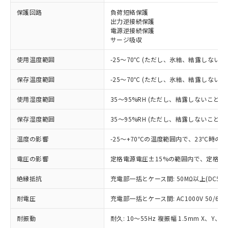
保護回路
負荷短絡保護
※1 対応状況
出力逆接続保護
電源逆接続保護
サージ吸収
対応済み：EU RoHS指令（10物質）の
非含有に対応した製品が提供可能な商品で
使用温度範囲
-25～70℃ (ただし、氷結、結露しないこ
す。
対応予定：EU RoHS指令（10物質）の非含
保存温度範囲
-25～70℃ (ただし、氷結、結露しないこ
ご利用条件
有に対応した製品に切り替える予定のある
商品です。
使用湿度範囲
35～95%RH (ただし、結露しないこと)
対応予定なし：EU RoHS指令（10物質）の
以下の条件をお読みいただき、同意のうえ
非含有に非対応の商品で、対応品を出す予
保存湿度範囲
35～95%RH (ただし、結露しないこと)
ご利用ください。
定はありません。
調査・確認中：EU RoHS指令（10物質）の
温度の影響
-25～+70℃の温度範囲内で、23℃時の
本サービスは、当社制御機器事業取扱
※1 中国RoHS○×表
非含有の対応状況を調査中または確認中の
商品の当社在庫状況および標準価格
商品です。
電圧の影響
定格電源電圧±15%の範囲内で、定格電
(税抜)を提供させていただくもので
「○」：最大均質材料含有率が中国RoHSの
非該当品：ライセンス料など無形物で、有
す。
基準値以下であることを示します。
絶縁抵抗
充電部一括とケース間: 50MΩ以上(DC50
害物質有無と関係のない商品です。
当社制御機器事業取扱商品の中には、
「×」：最大均質材料含有率が中国RoHSの
仕入先様の事情により、非含有部品として
本サービスの対象外となる商品もある
耐電圧
充電部一括とケース間: AC1000V 50/60Hz
基準値を超えていることを示します。
いたものが、含有品と判明した場合などや
当社は、これら貴社製品のうち、外国
ことをご了承ください。
「－」：未確認です。当社販売部門へお問
むを得ず変更することがあります。
為替および外国貿易法に定める商品
在庫状況および標準価格照会結果は、
耐振動
耐久: 10～55Hz 複振幅 1.5mm X、Y、Z
い合わせください。
（以下｢規制貨物等」という）を輸出