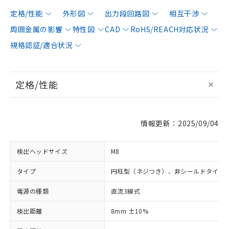
定格/性能
外形図
出力段回路図
相互干渉
周囲金属の影響
特性図
CAD
RoHS/REACH対応状況
規格認証/適合状況
定格/性能
情報更新：2025/09/04
検出ヘッドサイズ
M8
タイプ
円柱型（ネジつき）、非シールドタイプ
電源の種類
直流3線式
検出距離
8mm ±10%