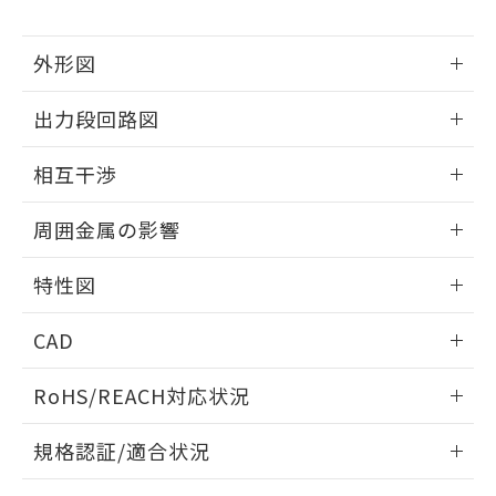
下記の非含有証明書をダウンロードするこ
品・サービスに関するお客様との取
とができます。
合意する
キャンセル
引・商談に必要な範囲で利用すること
外形図
をご了承ください。
EU RoHS指令（10物質）の非含有証明書
※当社の共同利用者とは、
"個人情報
51物質の非含有証明書（当社基準）
情報更新：2025/09/04
の共同利用に関して"
の「1.共同利
出力段回路図
※本証明書は発行日時点で非含有を証明す
用者の範囲」に記載されている法人を
るもので、過去に遡って非含有を証明する
外形図
指します。
情報更新：2025/09/04
ものではありません。
相互干渉
また、RoHS指令のフタル酸エステル類４
出力段回路図
情報更新：2025/09/04
物質の対応では、対応完了までの期間は出
周囲金属の影響
荷製品に未対応品が混在することから備考
欄に対応日を記載しておりました。
相互干渉
情報更新：2025/09/04
特性図
既に当社にて対応品への在庫切替を完了
していることから、特段のことがない限
周囲金属の影響
情報更新：2025/09/04
り、2022年1月12日より割愛しておりま
CAD
す。
検出物体の大きさと材質による影響
ログイン/会員登録いただくと、CADデータをダウンロー
RoHS/REACH対応状況
ドすることができます。
情報更新：2026/7/29
A: 80mm以上、B: 60mm以上
規格認証/適合状況
ログイン/会員登録
EU RoHS
注意事項・凡例