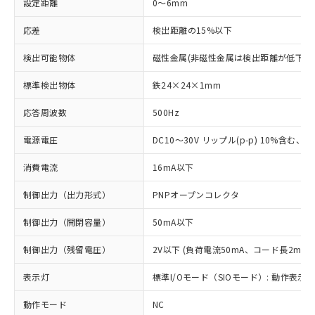
設定距離
0～6mm
応差
検出距離の15%以下
検出可能物体
磁性金属(非磁性金属は検出距離が低下し
標準検出物体
鉄24×24×1mm
応答周波数
500Hz
電源電圧
DC10～30V リップル(p-p) 10%含む、Cla
消費電流
16mA以下
制御出力（出力形式）
PNPオープンコレクタ
制御出力（開閉容量）
50mA以下
制御出力（残留電圧）
2V以下 (負荷電流50mA、コード長2m時)
表示灯
標準I/Oモード（SIOモード）: 動作表示灯
動作モード
NC