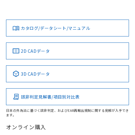
UL認証
CSA認証
CEマーキング
L: 12mm以上、φd: 40mm以上、D: 12mm以上、m: 24mm
以上、n: 40mm以上
Yes
Yes
Yes
金属埋め込み
対応状況
対応予定月
※1
※2
ダウンロードデータをご利用いただく前に、以下を必ずお読
みください。
カタログ/データシート/マニュアル
対応済み
ソフトウェアの使用条件
LR型式承認
DNV型式承認
BV型式承認
KR型式承
タイムチャート
（イギリス
（ノルウェー
（フランス
（韓国
船舶規格）
船舶規格）
船舶規格）
船舶規格
中国 RoHS
注意事項・凡例
2D CADデータ
No
No
No
No
l: 15mm以上、φd: 40mm以上、D: 15mm以上、m: 24mm
以上、n: 40mm以上
中国 RoHS表
※1 ※2
検出領域
3D CADデータ
この製品の規格認証/適合状況ページへ
Pb
Hg
Cd
Cr(VI)
その他の認証はこちらのページからご検索ください
該非判定見解書/項目別対比表
X
O
O
O
日本の外為法に基づく該非判定、およびEAR再輸出規制に関する見解が入手でき
ます。
"対応済み"や非含有の記載がされた商品であっても、流通
在庫等で未対応品が混在する可能性があります。
オンライン購入
非含有品が必要な際は、弊社営業部門もしくは販売店へお