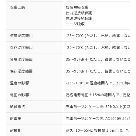
保護回路
負荷短絡保護
※1 対応状況
出力逆接続保護
電源逆接続保護
サージ吸収
対応済み：EU RoHS指令（10物質）の
非含有に対応した製品が提供可能な商品で
使用温度範囲
-25～70℃ (ただし、氷結、結露しないこ
す。
対応予定：EU RoHS指令（10物質）の非含
保存温度範囲
-25～70℃ (ただし、氷結、結露しないこ
ご利用条件
有に対応した製品に切り替える予定のある
商品です。
使用湿度範囲
35～95%RH (ただし、結露しないこと)
対応予定なし：EU RoHS指令（10物質）の
以下の条件をお読みいただき、同意のうえ
非含有に非対応の商品で、対応品を出す予
保存湿度範囲
35～95%RH (ただし、結露しないこと)
ご利用ください。
定はありません。
調査・確認中：EU RoHS指令（10物質）の
温度の影響
-25～+70℃の温度範囲内で、23℃時の
本サービスは、当社制御機器事業取扱
※1 中国RoHS○×表
非含有の対応状況を調査中または確認中の
商品の当社在庫状況および標準価格
商品です。
電圧の影響
定格電源電圧±15%の範囲内で、定格電
(税抜)を提供させていただくもので
「○」：最大均質材料含有率が中国RoHSの
非該当品：ライセンス料など無形物で、有
す。
基準値以下であることを示します。
絶縁抵抗
充電部一括とケース間: 50MΩ以上(DC50
害物質有無と関係のない商品です。
当社制御機器事業取扱商品の中には、
「×」：最大均質材料含有率が中国RoHSの
仕入先様の事情により、非含有部品として
本サービスの対象外となる商品もある
耐電圧
充電部一括とケース間: AC1000V 50/60Hz
基準値を超えていることを示します。
いたものが、含有品と判明した場合などや
当社は、これら貴社製品のうち、外国
ことをご了承ください。
「－」：未確認です。当社販売部門へお問
むを得ず変更することがあります。
為替および外国貿易法に定める商品
在庫状況および標準価格照会結果は、
耐振動
耐久: 10～55Hz 複振幅 1.5mm X、Y、Z
い合わせください。
（以下｢規制貨物等」という）を輸出