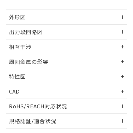
下記の非含有証明書をダウンロードするこ
品・サービスに関するお客様との取
とができます。
合意する
キャンセル
引・商談に必要な範囲で利用すること
外形図
をご了承ください。
EU RoHS指令（10物質）の非含有証明書
※当社の共同利用者とは、
"個人情報
51物質の非含有証明書（当社基準）
情報更新：2025/09/04
の共同利用に関して"
の「1.共同利
出力段回路図
※本証明書は発行日時点で非含有を証明す
用者の範囲」に記載されている法人を
るもので、過去に遡って非含有を証明する
外形図
指します。
情報更新：2025/09/04
ものではありません。
相互干渉
また、RoHS指令のフタル酸エステル類４
出力段回路図
情報更新：2025/09/04
物質の対応では、対応完了までの期間は出
周囲金属の影響
荷製品に未対応品が混在することから備考
欄に対応日を記載しておりました。
相互干渉
情報更新：2025/09/04
特性図
既に当社にて対応品への在庫切替を完了
していることから、特段のことがない限
周囲金属の影響
情報更新：2025/09/04
り、2022年1月12日より割愛しておりま
CAD
す。
検出物体の大きさと材質による影響
ログイン/会員登録いただくと、CADデータをダウンロー
RoHS/REACH対応状況
ドすることができます。
情報更新：2026/7/29
A: 80mm以上、B: 60mm以上
規格認証/適合状況
ログイン/会員登録
EU RoHS
注意事項・凡例