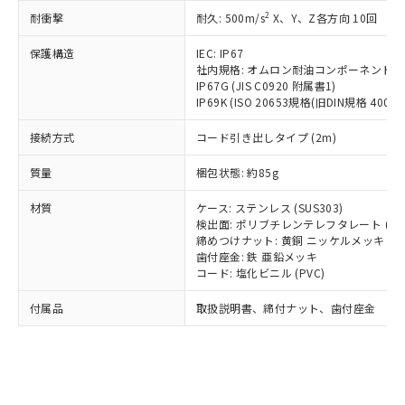
記載している更新日時点での社内デー
*EU RoHS指令（10物質）：
または国外への提供する場合は、日本
2
耐衝撃
記
タに基づき作成されるものであり、閲
説明
耐久: 500m/s
X、Y、Z各方向 10回
鉛(Pb) 1000ppm以下、 水銀(Hg) 1000ppm以下、 カド
*中国RoHS10物質の基準値 (GB/T26572)：
国政府の輸出許可(または役務取引許
号
覧された時点での実際の在庫および標
ミウム(Cd) 100ppm以下、
Pb(鉛) :1000ppm、 Hg(水銀) : 1000ppm、 Cd(カドミウ
可)を取得するなどの必要な手続きを
六価クロム(Cr(Ⅵ)) 1000ppm以下、ポリ臭化ビフェニル
保護構造
IEC: IP67
ム) : 100ppm、
準価格とは異なる場合があることをご
類(PBB) 1000ppm以下、ポリ臭化ジフェニルエーテル類
Cr(Ⅵ)(六価クロム) : 1000ppm、 PBBs(ポリ臭化ビフェ
とります。
社内規格: オムロン耐油コンポーネント評
了承ください。
(PBDE) 1000ppm以下、フタル酸ビス(2-エチルヘキシ
○
一定数以上の在庫あり
ニル類) : 1000ppm、 PBDEs(ポリ臭化ジフェニルエーテ
IP67G (JIS C0920 附属書1)
当社は規制貨物を破棄する場合は、完
ル) (DEHP)(別名：DOP) 1000ppm以下、フタル酸ブチ
正式な納期状況および標準価格はお客
ル類) : 1000ppm、
IP69K (ISO 20653規格(旧DIN規格 40050 
ルベンジル（BBP） 1000ppm以下、フタル酸ジブチル
全に破砕するなど、違法に輸出されな
DBP(フタル酸ジブチル) : 1000ppm、 DIBP(フタル酸ジ
様のお取引先、またはお客様担当のオ
（DBP） 1000ppm以下、フタル酸ジイソブチル
イソブチル) : 1000ppm、 BBP(フタル酸ブチルベンジ
△
一定数には満たないが在庫あり
いよう必要な手段を講じます。
ムロン制御機器販売店・当社販売員に
(DIBP) 1000ppm以下
ル) : 1000ppm、
接続方式
コード引き出しタイプ (2m)
当社は貴社製品を、核兵器、ミサイ
但し、RoHS指令で産業用監視および制御機器に対する
DEHP(フタル酸ビス(2-エチルヘキシル)) : 1000ppm
ご相談ください。
適用除外項目は除く。
ル、化学兵器、生物兵器またはその他
－
在庫なし(最新の在庫状況につ
オムロン制御機器販売店や当社販売拠
質量
梱包状態: 約85g
フタル酸エステル類の４物質については閾値を超える意
武器並びにこれらの製造装置等に一切
いては、お客様のお取引先、ま
図的な使用がないことを確認しています。
点は「
販売ネットワーク
」をご確認
※2 環境保護使用期限
使用いたしません。
たはお客様担当のオムロン制御
材質
ください。
ケース: ステンレス (SUS303)
当社は、貴社製品を第三者に販売する
機器販売店・当社販売員にご確
検出面: ポリブチレンテレフタレート (PB
在庫状況および標準価格結果を当社の
※2 対応予定月
「ｅ」：有害物質（10物質）のすべてが基
場合は、上記1、2および3の内容を当
締めつけナット: 黄銅 ニッケルメッキ
認ください)
事前の承諾なく第三者に漏洩または開
準値以下であることを示します。
歯付座金: 鉄 亜鉛メッキ
該第三者に通知します。また当社は、
示しないようお願いします。
コード: 塩化ビニル (PVC)
部品在庫の切り替え状況などにより、予定
「10」：通常の使用状況下において有害物
販売先および販売に係わる関係者が違
マイパーツ機能（部品リスト作成サー
空
受注生産機種、また在庫状況の
月が前後することがあります。
質が外部に漏えいし、環境に深刻な影響を
法に輸出するおそれがある場合は、取
ビス）をご利用いただくには、I-Web
白
情報を公開していない機種
付属品
取扱説明書、締付ナット、歯付座金
及ぼさない年数を意味します。
り引きをいたしません。
メンバーズにご登録されている必要が
「－」：未確認です。当社販売部門へお問
あります。
い合わせください。
お客様が当ウェブサイト上で当社にご
※3 非含有証明書ダウンロード
登録された部品リストについて、当社
および当社の共同利用者が、当社の製