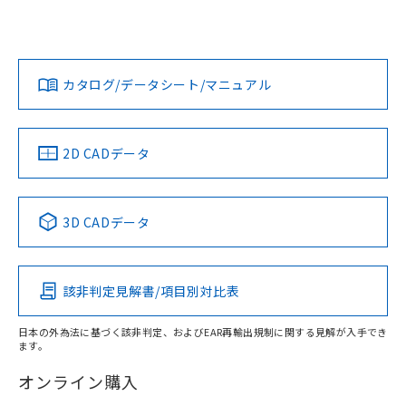
UL認証
CSA認証
CEマーキング
L: 12mm以上、φd: 40mm以上、D: 12mm以上、m: 24mm
以上、n: 40mm以上
Yes
Yes
Yes
金属埋め込み
対応状況
対応予定月
※1
※2
ダウンロードデータをご利用いただく前に、以下を必ずお読
みください。
カタログ/データシート/マニュアル
対応済み
ソフトウェアの使用条件
LR型式承認
DNV型式承認
BV型式承認
KR型式承
タイムチャート
（イギリス
（ノルウェー
（フランス
（韓国
船舶規格）
船舶規格）
船舶規格）
船舶規格
中国 RoHS
注意事項・凡例
2D CADデータ
No
No
No
No
l: 15mm以上、φd: 40mm以上、D: 15mm以上、m: 24mm
以上、n: 40mm以上
中国 RoHS表
※1 ※2
検出領域
3D CADデータ
この製品の規格認証/適合状況ページへ
Pb
Hg
Cd
Cr(VI)
その他の認証はこちらのページからご検索ください
該非判定見解書/項目別対比表
X
O
O
O
日本の外為法に基づく該非判定、およびEAR再輸出規制に関する見解が入手でき
ます。
"対応済み"や非含有の記載がされた商品であっても、流通
在庫等で未対応品が混在する可能性があります。
オンライン購入
非含有品が必要な際は、弊社営業部門もしくは販売店へお