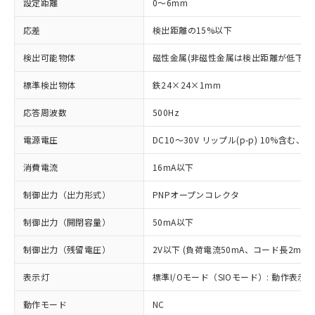
設定距離
0～6mm
応差
検出距離の15%以下
検出可能物体
磁性金属(非磁性金属は検出距離が低下し
標準検出物体
鉄24×24×1mm
応答周波数
500Hz
電源電圧
DC10～30V リップル(p-p) 10%含む、Cla
消費電流
16mA以下
制御出力（出力形式）
PNPオープンコレクタ
制御出力（開閉容量）
50mA以下
制御出力（残留電圧）
2V以下 (負荷電流50mA、コード長2m時)
表示灯
標準I/Oモード（SIOモード）: 動作表示灯
動作モード
NC