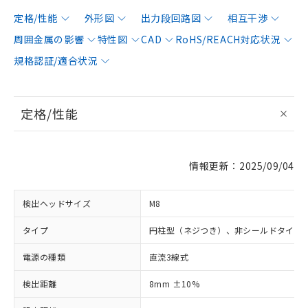
定格/性能
外形図
出力段回路図
相互干渉
周囲金属の影響
特性図
CAD
RoHS/REACH対応状況
規格認証/適合状況
定格/性能
情報更新：2025/09/04
検出ヘッドサイズ
M8
タイプ
円柱型（ネジつき）、非シールドタイプ
電源の種類
直流3線式
検出距離
8mm ±10%