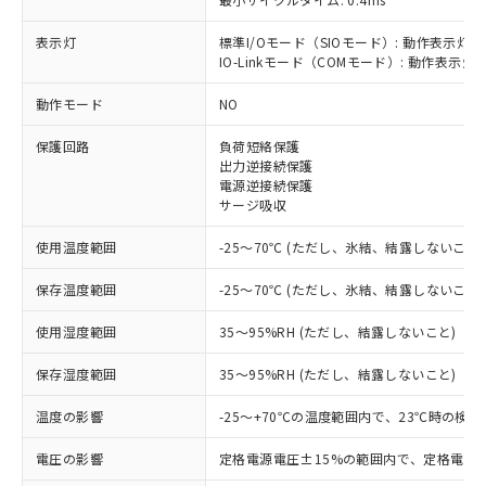
表示灯
標準I/Oモード（SIOモード）: 動作表示灯(
IO-Linkモード（COMモード）: 動作表示灯(
※1 対応状況
動作モード
NO
対応済み：EU RoHS指令（10物質）の
保護回路
負荷短絡保護
非含有に対応した製品が提供可能な商品で
出力逆接続保護
す。
電源逆接続保護
対応予定：EU RoHS指令（10物質）の非含
サージ吸収
ご利用条件
有に対応した製品に切り替える予定のある
商品です。
使用温度範囲
-25～70℃ (ただし、氷結、結露しないこと)
対応予定なし：EU RoHS指令（10物質）の
以下の条件をお読みいただき、同意のうえ
非含有に非対応の商品で、対応品を出す予
保存温度範囲
-25～70℃ (ただし、氷結、結露しないこと)
ご利用ください。
定はありません。
調査・確認中：EU RoHS指令（10物質）の
使用湿度範囲
35～95%RH (ただし、結露しないこと)
本サービスは、当社制御機器事業取扱
※1 中国RoHS○×表
非含有の対応状況を調査中または確認中の
商品の当社在庫状況および標準価格
保存湿度範囲
35～95%RH (ただし、結露しないこと)
商品です。
(税抜)を提供させていただくもので
「○」：最大均質材料含有率が中国RoHSの
非該当品：ライセンス料など無形物で、有
す。
温度の影響
-25～+70℃の温度範囲内で、23℃時の検
基準値以下であることを示します。
害物質有無と関係のない商品です。
当社制御機器事業取扱商品の中には、
「×」：最大均質材料含有率が中国RoHSの
仕入先様の事情により、非含有部品として
本サービスの対象外となる商品もある
電圧の影響
定格電源電圧±15%の範囲内で、定格電源
基準値を超えていることを示します。
いたものが、含有品と判明した場合などや
当社は、これら貴社製品のうち、外国
ことをご了承ください。