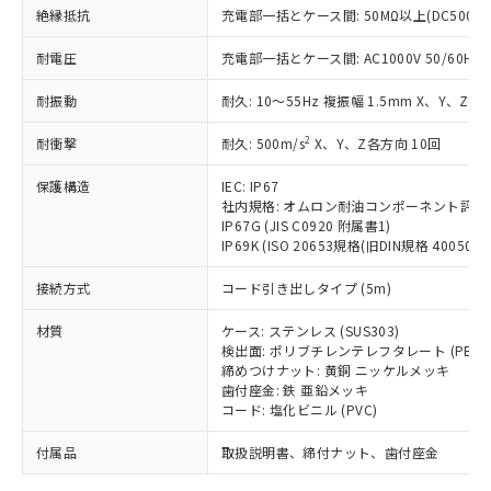
「－」：未確認です。当社販売部門へお問
むを得ず変更することがあります。
為替および外国貿易法に定める商品
絶縁抵抗
在庫状況および標準価格照会結果は、
充電部一括とケース間: 50MΩ以上(DC500V
い合わせください。
（以下｢規制貨物等」という）を輸出
記載している更新日時点での社内デー
*EU RoHS指令（10物質）：
または国外への提供する場合は、日本
耐電圧
充電部一括とケース間: AC1000V 50/60Hz 1
記
タに基づき作成されるものであり、閲
説明
鉛(Pb) 1000ppm以下、 水銀(Hg) 1000ppm以下、 カド
*中国RoHS10物質の基準値 (GB/T26572)：
国政府の輸出許可(または役務取引許
号
覧された時点での実際の在庫および標
ミウム(Cd) 100ppm以下、
Pb(鉛) :1000ppm、 Hg(水銀) : 1000ppm、 Cd(カドミウ
耐振動
可)を取得するなどの必要な手続きを
耐久: 10～55Hz 複振幅 1.5mm X、Y、Z各
六価クロム(Cr(Ⅵ)) 1000ppm以下、ポリ臭化ビフェニル
ム) : 100ppm、
準価格とは異なる場合があることをご
類(PBB) 1000ppm以下、ポリ臭化ジフェニルエーテル類
Cr(Ⅵ)(六価クロム) : 1000ppm、 PBBs(ポリ臭化ビフェ
とります。
了承ください。
(PBDE) 1000ppm以下、フタル酸ビス(2-エチルヘキシ
○
一定数以上の在庫あり
ニル類) : 1000ppm、 PBDEs(ポリ臭化ジフェニルエーテ
2
耐衝撃
耐久: 500m/s
X、Y、Z各方向 10回
当社は規制貨物を破棄する場合は、完
ル) (DEHP)(別名：DOP) 1000ppm以下、フタル酸ブチ
正式な納期状況および標準価格はお客
ル類) : 1000ppm、
ルベンジル（BBP） 1000ppm以下、フタル酸ジブチル
全に破砕するなど、違法に輸出されな
DBP(フタル酸ジブチル) : 1000ppm、 DIBP(フタル酸ジ
様のお取引先、またはお客様担当のオ
（DBP） 1000ppm以下、フタル酸ジイソブチル
保護構造
IEC: IP67
イソブチル) : 1000ppm、 BBP(フタル酸ブチルベンジ
△
一定数には満たないが在庫あり
いよう必要な手段を講じます。
ムロン制御機器販売店・当社販売員に
(DIBP) 1000ppm以下
ル) : 1000ppm、
社内規格: オムロン耐油コンポーネント評価
当社は貴社製品を、核兵器、ミサイ
但し、RoHS指令で産業用監視および制御機器に対する
DEHP(フタル酸ビス(2-エチルヘキシル)) : 1000ppm
ご相談ください。
IP67G (JIS C0920 附属書1)
適用除外項目は除く。
ル、化学兵器、生物兵器またはその他
－
在庫なし(最新の在庫状況につ
オムロン制御機器販売店や当社販売拠
IP69K (ISO 20653規格(旧DIN規格 40050 PA
フタル酸エステル類の４物質については閾値を超える意
武器並びにこれらの製造装置等に一切
いては、お客様のお取引先、ま
図的な使用がないことを確認しています。
点は「
販売ネットワーク
」をご確認
※2 環境保護使用期限
使用いたしません。
接続方式
たはお客様担当のオムロン制御
コード引き出しタイプ (5m)
ください。
当社は、貴社製品を第三者に販売する
機器販売店・当社販売員にご確
在庫状況および標準価格結果を当社の
※2 対応予定月
「ｅ」：有害物質（10物質）のすべてが基
材質
場合は、上記1、2および3の内容を当
ケース: ステンレス (SUS303)
認ください)
事前の承諾なく第三者に漏洩または開
準値以下であることを示します。
検出面: ポリブチレンテレフタレート (PBT)
該第三者に通知します。また当社は、
示しないようお願いします。
締めつけナット: 黄銅 ニッケルメッキ
部品在庫の切り替え状況などにより、予定
「10」：通常の使用状況下において有害物
販売先および販売に係わる関係者が違
マイパーツ機能（部品リスト作成サー
空
受注生産機種、また在庫状況の
歯付座金: 鉄 亜鉛メッキ
月が前後することがあります。
質が外部に漏えいし、環境に深刻な影響を
法に輸出するおそれがある場合は、取
ビス）をご利用いただくには、I-Web
白
情報を公開していない機種
コード: 塩化ビニル (PVC)
及ぼさない年数を意味します。
り引きをいたしません。
メンバーズにご登録されている必要が
「－」：未確認です。当社販売部門へお問
付属品
あります。
取扱説明書、締付ナット、歯付座金
い合わせください。
お客様が当ウェブサイト上で当社にご