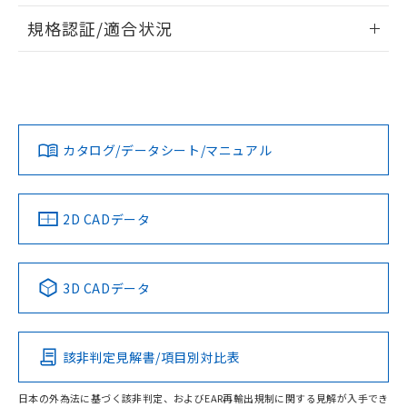
情報更新：2026/7/29
A: 80mm以上、B: 60mm以上
規格認証/適合状況
ログイン/会員登録
EU RoHS
注意事項・凡例
UL認証
CSA認証
CEマーキング
L: 12mm以上、φd: 40mm以上、D: 12mm以上、m: 24mm
以上、n: 40mm以上
Yes
Yes
Yes
金属埋め込み
対応状況
対応予定月
※1
※2
ダウンロードデータをご利用いただく前に、以下を必ずお読
みください。
カタログ/データシート/マニュアル
対応済み
ソフトウェアの使用条件
LR型式承認
DNV型式承認
BV型式承認
KR型式承
タイムチャート
（イギリス
（ノルウェー
（フランス
（韓国
船舶規格）
船舶規格）
船舶規格）
船舶規格
中国 RoHS
注意事項・凡例
2D CADデータ
No
No
No
No
l: 15mm以上、φd: 40mm以上、D: 15mm以上、m: 24mm
以上、n: 40mm以上
中国 RoHS表
※1 ※2
検出領域
3D CADデータ
この製品の規格認証/適合状況ページへ
Pb
Hg
Cd
Cr(VI)
その他の認証はこちらのページからご検索ください
該非判定見解書/項目別対比表
X
O
O
O
日本の外為法に基づく該非判定、およびEAR再輸出規制に関する見解が入手でき