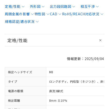
定格/性能
外形図
出力段回路図
相互干渉
周囲金属の影響
特性図
CAD
RoHS/REACH対応状況
規格認証/適合状況
定格/性能
情報更新：2025/09/04
検出ヘッドサイズ
M8
タイプ
ロングボディ、円柱型（ネジつき）、非シ
電源の種類
直流3線式
検出距離
8mm ±10%