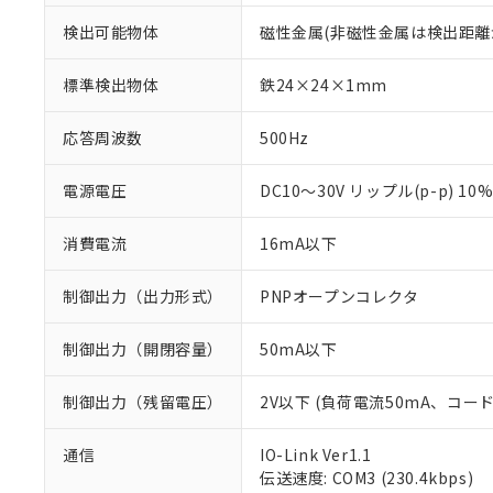
検出可能物体
磁性金属(非磁性金属は検出距離
標準検出物体
鉄24×24×1mm
応答周波数
500Hz
電源電圧
DC10～30V リップル(p-p) 10
消費電流
16mA以下
制御出力（出力形式）
PNPオープンコレクタ
制御出力（開閉容量）
50mA以下
制御出力（残留電圧）
2V以下 (負荷電流50mA、コー
※1 対応状況
通信
IO-Link Ver1.1
伝送速度: COM3 (230.4kbps)