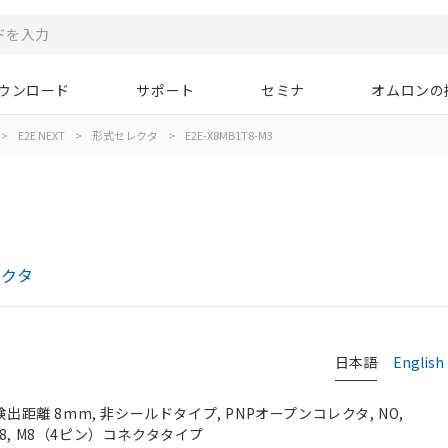
ウンロード
サポート
セミナ
オムロンの
>
E2E NEXT
>
形式セレクタ
>
E2E-X8MB1T8-M3
レクタ
日本語
English
検出距離 8mm, 非シールドタイプ, PNPオープンコレクタ, NO,
, M8, M8（4ピン）コネクタタイプ