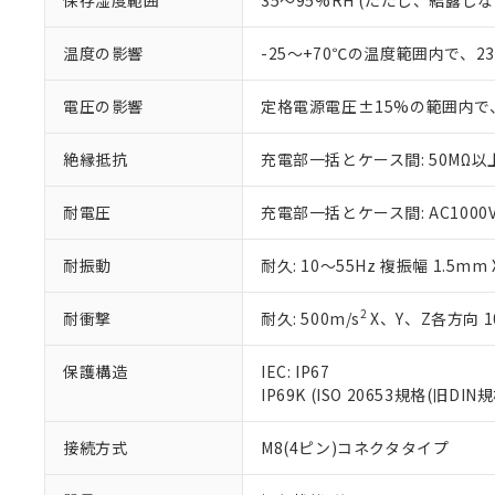
※3 非含有証明
保存湿度範囲
35～95%RH (ただし、結露し
「－」：未確認で
白
が、当社の製
さい。
下記の非含有証明
温度の影響
-25～+70℃の温度範囲内で、
※当社の共同
いる法人を指
EU RoHS指令（
電圧の影響
定格電源電圧±15%の範囲内で
51物質の非含有証
※本証明書は発行
絶縁抵抗
充電部一括とケース間: 50MΩ以上
また、RoHS指
混在することから
既に当社にて対応
耐電圧
充電部一括とケース間: AC1000V 5
り割愛しておりま
耐振動
耐久: 10～55Hz 複振幅 1.5mm
2
耐衝撃
耐久: 500m/s
X、Y、Z各方向 1
保護構造
IEC: IP67
IP69K (ISO 20653規格(旧DIN規
接続方式
M8(4ピン)コネクタタイプ