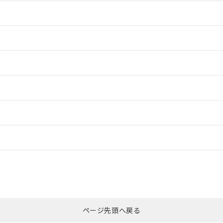
情報更新：2
情報更新：2
情報更新：2
情報更新：2
ードすることができます。
ログイン/会員登録
CCC認証
電波法
以上、n: 40mm以上
みください。
N/A
N/A
非含有証明書
※3
ページ先頭へ戻る
ダウンロードはこちら