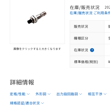
在庫/販売状況
20
在庫/販売状況 ご利用条
販売状況
機種区分
画像をクリックすると大きくなります
在庫状況
標準価格(税別)
詳細情報
定格/性能
外形図
出力段回路図
相互干渉
規格認証/適合状況