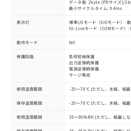
対応済み：EU
データ長: 2byte (PDサイズ)/1byt
対応予定：EU R
最小サイクルタイム: 0.4ms
対応予定なし：EU
調査・確認中：EU
ご利用条件
表示灯
標準I/Oモード（SIOモード）: 
非該当品：ライセ
IO-Linkモード（COMモード）
※1 中国RoHS
仕入先様の事情に
があります。
以下の条件をお読
「○」：最大均質
動作モード
NO
「×」：最大均質
本サービスは
当社は、これ
*EU RoHS指令（10物
「－」：未確認で
鉛(Pb) 1000ppm以下、
保護回路
負荷短絡保護
くものです。
う）を輸出ま
記
説明
六価クロム(Cr(Ⅵ)) 1
出力逆接続保護
当社制御機器
などの必要な
フタル酸ビス(2-エチルヘ
号
*中国RoHS10物質の基準値 
ル（DBP） 1000ppm
電源逆接続保護
在庫状況およ
当社は規制貨
Pb(鉛) :1000ppm、 Hg
但し、RoHS指令で産
サージ吸収
のであり、閲
ます。
Cr(Ⅵ)(六価クロム) : 
フタル酸エステル類の４
○
一定数以
DBP(フタル酸ジブチル) :
い。
当社は貴社製
DEHP(フタル酸ビス(2-エ
正式な納期状
置等に一切使
使用温度範囲
-25～70℃ (ただし、氷結、結
当社販売員に
※2 対応予定月
△
一定数に
当社は、貴社
オムロン制御
また当社は、
※2 環境保護使
保存温度範囲
-25～70℃ (ただし、氷結、結
在庫状況およ
部品在庫の切り替
たしません。
－
在庫なし
す。
「ｅ」：有害物質
機器販売
使用湿度範囲
35～95%RH (ただし、結露し
マイパーツ機
「10」：通常の
ている必要が
味します。
空
受注生産
お客様が当ウ