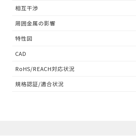
外形図
相互干渉
出力段回路図
周囲金属の影響
相互干渉
特性図
周囲金属の影響
CAD
検出物体の大きさと材質による影響
ログイン/会員登録いただくと、CADデータをダウンロ
RoHS/REACH対応状況
規格認証/適合状況
EU RoHS
注意事項・凡例
A: 80mm以上、B: 60mm以上
UL認証
CSA認証
CEマーキング
L: 12mm以上、φd: 40mm以上、D: 12mm以上、m: 24mm
ダウンロードデータをご利用いただく前に、以下を必ずお読
No
No
Yes
対応状況
対応予定月
※1
※2
金属埋め込み
ソフトウェアの使用条件
対応済み