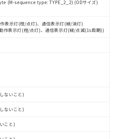
 RoHS指令（10物質）の非含有に対応した製品が提供可能な商品です
e (M-sequence type: TYPE_2_2) (ODサイズ)
oHS指令（10物質）の非含有に対応した製品に切り替える予定のある
 RoHS指令（10物質）の非含有に非対応の商品で、対応品を出す予
 RoHS指令（10物質）の非含有の対応状況を調査中または確認中の
動作表示灯(橙/点灯)、通信表示灯(緑/消灯)
ンス料など無形物で、有害物質有無と関係のない商品です。
: 動作表示灯(橙/点灯)、通信表示灯(緑/点滅(1s周期))
○×表
より、非含有部品としていたものが、含有品と判明した場合などやむ
みいただき、同意のうえご利用ください。
材料含有率が中国RoHSの基準値以下であることを示します。
材料含有率が中国RoHSの基準値を超えていることを示します。
、当社制御機器事業取扱商品の当社在庫状況および標準価格(税抜)
ら貴社製品のうち、外国為替および外国貿易法に定める商品（以下｢
質）：
す。当社販売部門へお問い合わせください。
 水銀(Hg) 1000ppm以下、 カドミウム(Cd) 100ppm以下、
たは国外への提供する場合は、日本国政府の輸出許可(または役務取
000ppm以下、ポリ臭化ビフェニル類(PBB) 1000ppm以下、ポリ臭化ジフェニルエーテル類(P
事業取扱商品の中には、本サービスの対象外となる商品もあること
手続きをとります。
キシル) (DEHP)(別名：DOP) 1000ppm以下、フタル酸ブチルベンジル（BBP） 100
(GB/T26572)：
以下、フタル酸ジイソブチル (DIBP) 1000ppm以下
び標準価格照会結果は、記載している更新日時点での社内データに
物を破棄する場合は、完全に破砕するなど、違法に輸出されないよ
(水銀) : 1000ppm、 Cd(カドミウム) : 100ppm、
業用監視および制御機器に対する適用除外項目は除く。
覧された時点での実際の在庫および標準価格とは異なる場合がある
1000ppm、 PBBs(ポリ臭化ビフェニル類) : 1000ppm、 PBDEs(ポリ臭化ジフェニルエーテル類
物質については閾値を超える意図的な使用がないことを確認しています。
上の在庫あり
 1000ppm、 DIBP(フタル酸ジイソブチル) : 1000ppm、 BBP(フタル酸ブチルベンジル) :
品を、核兵器、ミサイル、化学兵器、生物兵器またはその他武器並
チルヘキシル)) : 1000ppm
況および標準価格はお客様のお取引先、またはお客様担当のオムロ
用いたしません。
露しないこと)
ご相談ください。
は満たないが在庫あり
製品を第三者に販売する場合は、上記1、2および3の内容を当該第
機器販売店や当社販売拠点は「
販売ネットワーク
」をご確認くだ
販売先および販売に係わる関係者が違法に輸出するおそれがある場
用期限
露しないこと)
び標準価格結果を当社の事前の承諾なく第三者に漏洩または開示し
え状況などにより、予定月が前後することがあります。
(最新の在庫状況については、お客様のお取引先、またはお客様担当
（10物質）のすべてが基準値以下であることを示します。
店・当社販売員にご確認ください)
ないこと)
能（部品リスト作成サービス）をご利用いただくには、I-Webメン
使用状況下において有害物質が外部に漏えいし、環境に深刻な影響を
あります。
機種、また在庫状況の情報を公開していない機種
ェブサイト上で当社にご登録された部品リストについて、当社およ