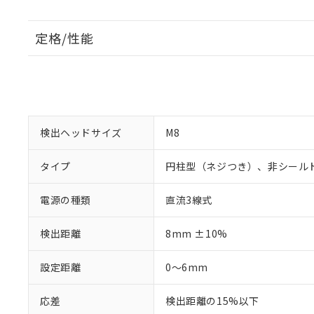
定格/性能
検出ヘッドサイズ
M8
タイプ
円柱型（ネジつき）、非シール
電源の種類
直流3線式
検出距離
8mm ±10%
設定距離
0～6mm
応差
検出距離の15%以下