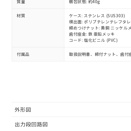
質量
梱包状態: 約40g
材質
ケース: ステンレス (SUS303)
検出面: ポリブチレンテレフタレー
締めつけナット: 黄銅 ニッケル
歯付座金: 鉄 亜鉛メッキ
コード: 塩化ビニル (PVC)
付属品
取扱説明書、締付ナット、歯付
外形図
出力段回路図