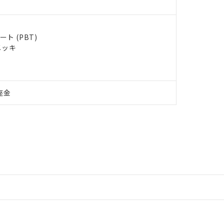
ト (PBT)
メッキ
座金
情報更新：2