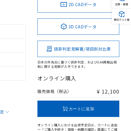
2D CADデータ
在庫・価格
無料テスト機
3D CADデータ
該非判定見解書/項目別対比表
日本の外為法に基づく該非判定、およびEAR再輸出規
制に関する見解が入手できます。
オンライン購入
¥ 12,100
販売価格（税込）
カートに追加
状況
オンライン購入における出荷予定日は、カートに追加
～「ご購入手続き：価格・納期の確認」画面にてご確