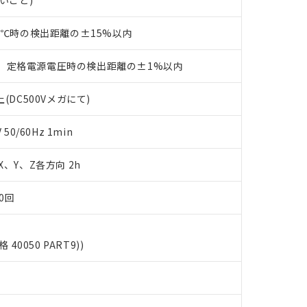
書ダウンロード
ないこと)
す。当社販売部門へお問い合わせください。
品・サービスに関するお客様との取引・商談に必要な範囲で利用す
合意する
キャンセル
書をダウンロードすることができます。
23℃時の検出距離の±15%以内
利用者とは、
"個人情報の共同利用に関して"
の「1.共同利用者の
します。
10物質）の非含有証明書
、定格電源電圧時の検出距離の±1%以内
明書（当社基準）
日時点で非含有を証明するもので、過去に遡って非含有を証明するも
(DC500Vメガにて)
令のフタル酸エステル類４物質の対応では、対応完了までの期間は出
備考欄に対応日を記載しておりました。
品への在庫切替を完了していることから、特段のことがない限り、20
0/60Hz 1min
す。
 X、Y、Z各方向 2h
0回
格 40050 PART9))