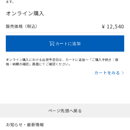
ます。
"対応済み"や非含有の記載がされた商品であっても、流通
在庫等で未対応品が混在する可能性があります。
オンライン購入
非含有品が必要な際は、弊社営業部門もしくは販売店へお
問い合わせください。
¥ 12,540
販売価格（税込）
この製品のRoHS/REACH対応状況ページへ
カートに追加
オンライン購入における出荷予定日は、カートに追加～「ご購入手続き：価
格・納期の確認」画面にてご確認ください。
カートをみる
ページ先頭へ戻る
お知らせ・最新情報