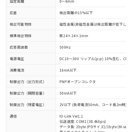
設定距離
0～6mm
応差
検出距離の15%以下
検出可能物体
磁性金属(非磁性金属は検出距離が低下します
標準検出物体
鉄24×24×1mm
応答周波数
500Hz
電源電圧
DC10～30V リップル(p-p) 10%含む、Class
消費電流
16mA以下
制御出力（出力形式）
PNPオープンコレクタ
制御出力（開閉容量）
50mA以下
制御出力（残留電圧）
2V以下 (負荷電流50mA、コード長2m時)
通信
IO-Link Ver1.1
伝送速度: COM2 (38.4kbps)
データ長: 2byte (PDサイズ)/1byte (M-seque
最小サイクルタイム: 2.3ms