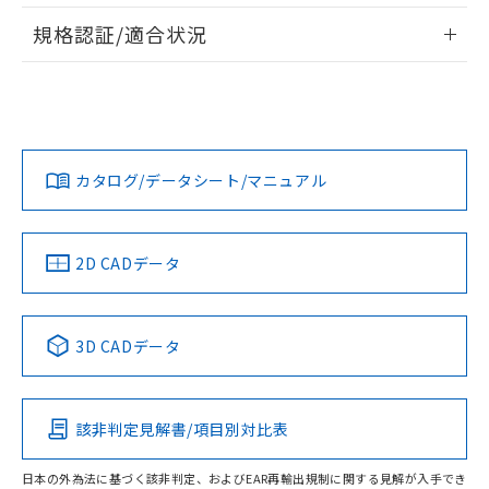
情報更新：2026/7/29
A: 80mm以上、B: 60mm以上
規格認証/適合状況
ログイン/会員登録
EU RoHS
注意事項・凡例
UL認証
CSA認証
CEマーキング
L: 12mm以上、φd: 40mm以上、D: 12mm以上、m: 24mm
以上、n: 40mm以上
Yes
Yes
Yes
金属埋め込み
対応状況
対応予定月
※1
※2
ダウンロードデータをご利用いただく前に、以下を必ずお読
みください。
カタログ/データシート/マニュアル
対応済み
ソフトウェアの使用条件
LR型式承認
DNV型式承認
BV型式承認
KR型式承
タイムチャート
（イギリス
（ノルウェー
（フランス
（韓国
船舶規格）
船舶規格）
船舶規格）
船舶規格
中国 RoHS
注意事項・凡例
2D CADデータ
No
No
No
No
l: 15mm以上、φd: 40mm以上、D: 15mm以上、m: 24mm
以上、n: 40mm以上
中国 RoHS表
※1 ※2
検出領域
3D CADデータ
この製品の規格認証/適合状況ページへ
Pb
Hg
Cd
Cr(VI)
その他の認証はこちらのページからご検索ください
該非判定見解書/項目別対比表
X
O
O
O
日本の外為法に基づく該非判定、およびEAR再輸出規制に関する見解が入手でき