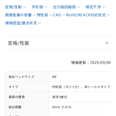
定格/性能
外形図
出力段回路図
相互干渉
周囲金属の影響
特性図
CAD
RoHS/REACH対応状況
規格認証/適合状況
定格/性能
情報更新：2025/09/04
検出ヘッドサイズ
M8
タイプ
円柱型（ネジつき）、非シールドタイプ
電源の種類
直流3線式
検出距離
8mm ±10%