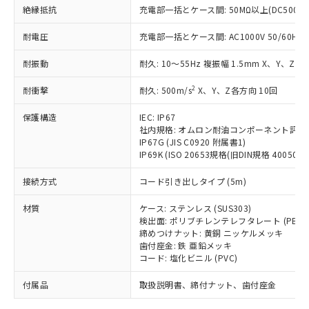
「－」：未確認です。当社販売部門へお問
むを得ず変更することがあります。
為替および外国貿易法に定める商品
絶縁抵抗
在庫状況および標準価格照会結果は、
充電部一括とケース間: 50MΩ以上(DC500V
い合わせください。
（以下｢規制貨物等」という）を輸出
記載している更新日時点での社内デー
*EU RoHS指令（10物質）：
または国外への提供する場合は、日本
耐電圧
充電部一括とケース間: AC1000V 50/60Hz 1
記
タに基づき作成されるものであり、閲
説明
鉛(Pb) 1000ppm以下、 水銀(Hg) 1000ppm以下、 カド
*中国RoHS10物質の基準値 (GB/T26572)：
国政府の輸出許可(または役務取引許
号
覧された時点での実際の在庫および標
ミウム(Cd) 100ppm以下、
Pb(鉛) :1000ppm、 Hg(水銀) : 1000ppm、 Cd(カドミウ
耐振動
可)を取得するなどの必要な手続きを
耐久: 10～55Hz 複振幅 1.5mm X、Y、Z各
六価クロム(Cr(Ⅵ)) 1000ppm以下、ポリ臭化ビフェニル
ム) : 100ppm、
準価格とは異なる場合があることをご
類(PBB) 1000ppm以下、ポリ臭化ジフェニルエーテル類
Cr(Ⅵ)(六価クロム) : 1000ppm、 PBBs(ポリ臭化ビフェ
とります。
了承ください。
(PBDE) 1000ppm以下、フタル酸ビス(2-エチルヘキシ
○
一定数以上の在庫あり
ニル類) : 1000ppm、 PBDEs(ポリ臭化ジフェニルエーテ
2
耐衝撃
耐久: 500m/s
X、Y、Z各方向 10回
当社は規制貨物を破棄する場合は、完
ル) (DEHP)(別名：DOP) 1000ppm以下、フタル酸ブチ
正式な納期状況および標準価格はお客
ル類) : 1000ppm、
ルベンジル（BBP） 1000ppm以下、フタル酸ジブチル
全に破砕するなど、違法に輸出されな
DBP(フタル酸ジブチル) : 1000ppm、 DIBP(フタル酸ジ
様のお取引先、またはお客様担当のオ
（DBP） 1000ppm以下、フタル酸ジイソブチル
保護構造
IEC: IP67
イソブチル) : 1000ppm、 BBP(フタル酸ブチルベンジ
△
一定数には満たないが在庫あり
いよう必要な手段を講じます。
ムロン制御機器販売店・当社販売員に
(DIBP) 1000ppm以下
ル) : 1000ppm、
社内規格: オムロン耐油コンポーネント評価
当社は貴社製品を、核兵器、ミサイ
但し、RoHS指令で産業用監視および制御機器に対する
DEHP(フタル酸ビス(2-エチルヘキシル)) : 1000ppm
ご相談ください。
IP67G (JIS C0920 附属書1)
適用除外項目は除く。
ル、化学兵器、生物兵器またはその他
－
在庫なし(最新の在庫状況につ
オムロン制御機器販売店や当社販売拠
IP69K (ISO 20653規格(旧DIN規格 40050 PA
フタル酸エステル類の４物質については閾値を超える意
武器並びにこれらの製造装置等に一切
いては、お客様のお取引先、ま
図的な使用がないことを確認しています。
点は「
販売ネットワーク
」をご確認
※2 環境保護使用期限
使用いたしません。
接続方式
たはお客様担当のオムロン制御
コード引き出しタイプ (5m)
ください。
当社は、貴社製品を第三者に販売する
機器販売店・当社販売員にご確
在庫状況および標準価格結果を当社の
※2 対応予定月
「ｅ」：有害物質（10物質）のすべてが基
材質
場合は、上記1、2および3の内容を当
ケース: ステンレス (SUS303)
認ください)
事前の承諾なく第三者に漏洩または開
準値以下であることを示します。
検出面: ポリブチレンテレフタレート (PBT)
該第三者に通知します。また当社は、
示しないようお願いします。
締めつけナット: 黄銅 ニッケルメッキ
部品在庫の切り替え状況などにより、予定
「10」：通常の使用状況下において有害物
販売先および販売に係わる関係者が違
マイパーツ機能（部品リスト作成サー
空
受注生産機種、また在庫状況の
歯付座金: 鉄 亜鉛メッキ
月が前後することがあります。
質が外部に漏えいし、環境に深刻な影響を
法に輸出するおそれがある場合は、取
ビス）をご利用いただくには、I-Web
白
情報を公開していない機種
コード: 塩化ビニル (PVC)
及ぼさない年数を意味します。
り引きをいたしません。
メンバーズにご登録されている必要が
「－」：未確認です。当社販売部門へお問
付属品
あります。
取扱説明書、締付ナット、歯付座金
い合わせください。
お客様が当ウェブサイト上で当社にご