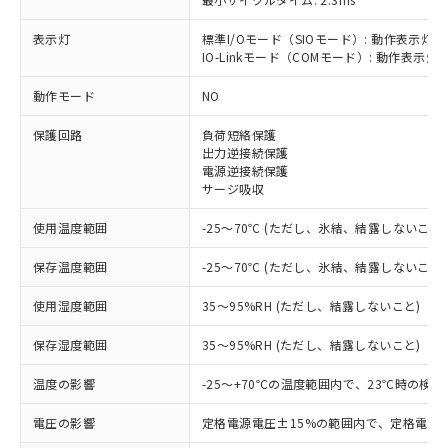
表示灯
標準I/Oモード（SIOモード）: 動作表示灯(
IO-Linkモード（COMモード）: 動作表示灯(
※1 対応状況
動作モード
NO
対応済み：EU RoHS指令（10物質）の
保護回路
負荷短絡保護
非含有に対応した製品が提供可能な商品で
出力逆接続保護
す。
電源逆接続保護
対応予定：EU RoHS指令（10物質）の非含
サージ吸収
ご利用条件
有に対応した製品に切り替える予定のある
商品です。
使用温度範囲
-25～70℃ (ただし、氷結、結露しないこと)
対応予定なし：EU RoHS指令（10物質）の
以下の条件をお読みいただき、同意のうえ
非含有に非対応の商品で、対応品を出す予
保存温度範囲
-25～70℃ (ただし、氷結、結露しないこと)
ご利用ください。
定はありません。
調査・確認中：EU RoHS指令（10物質）の
使用湿度範囲
35～95%RH (ただし、結露しないこと)
本サービスは、当社制御機器事業取扱
※1 中国RoHS○×表
非含有の対応状況を調査中または確認中の
商品の当社在庫状況および標準価格
保存湿度範囲
35～95%RH (ただし、結露しないこと)
商品です。
(税抜)を提供させていただくもので
「○」：最大均質材料含有率が中国RoHSの
非該当品：ライセンス料など無形物で、有
す。
温度の影響
-25～+70℃の温度範囲内で、23℃時の検
基準値以下であることを示します。
害物質有無と関係のない商品です。
当社制御機器事業取扱商品の中には、
「×」：最大均質材料含有率が中国RoHSの
仕入先様の事情により、非含有部品として
本サービスの対象外となる商品もある
電圧の影響
定格電源電圧±15%の範囲内で、定格電源
基準値を超えていることを示します。
いたものが、含有品と判明した場合などや
当社は、これら貴社製品のうち、外国
ことをご了承ください。