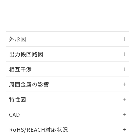
※3 非含有証明書ダウンロード
登録された部品リストについて、当社
および当社の共同利用者が、当社の製
下記の非含有証明書をダウンロードするこ
品・サービスに関するお客様との取
とができます。
合意する
キャンセル
引・商談に必要な範囲で利用すること
をご了承ください。
EU RoHS指令（10物質）の非含有証明書
※当社の共同利用者とは、
"個人情報
外形図
51物質の非含有証明書（当社基準）
の共同利用に関して"
の「1.共同利
※本証明書は発行日時点で非含有を証明す
用者の範囲」に記載されている法人を
情報更新：2025/09/04
るもので、過去に遡って非含有を証明する
出力段回路図
指します。
ものではありません。
外形図
また、RoHS指令のフタル酸エステル類４
情報更新：2025/09/04
相互干渉
物質の対応では、対応完了までの期間は出
荷製品に未対応品が混在することから備考
出力段回路図
情報更新：2025/09/04
欄に対応日を記載しておりました。
周囲金属の影響
既に当社にて対応品への在庫切替を完了
相互干渉
していることから、特段のことがない限
情報更新：2025/09/04
特性図
り、2022年1月12日より割愛しておりま
す。
周囲金属の影響
情報更新：2025/09/04
CAD
検出物体の大きさと材質による影響
ログイン/会員登録いただくと、CADデータをダウンロー
RoHS/REACH対応状況
ドすることができます。