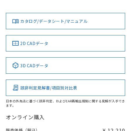
上、n: 27mm以上
Yes
Yes
Yes
金属埋め込み
対応状況
対応予定月
※1
※2
ダウンロードデータをご利用いただく前に、以下を必ずお読
タイムチャート
みください。
カタログ/データシート/マニュアル
対応済み
ソフトウェアの使用条件
LR型式承認
DNV型式承認
BV型式承認
KR型式承
（イギリス
（ノルウェー
（フランス
（韓国
船舶規格）
船舶規格）
船舶規格）
船舶規格
中国 RoHS
注意事項・凡例
2D CADデータ
No
No
No
No
l: 3.6mm以上、φd: 27mm以上、D: 3.6mm以上、m: 24mm
以上、n: 27mm以上
中国 RoHS表
※1 ※2
検出領域
3D CADデータ
この製品の規格認証/適合状況ページへ
Pb
Hg
Cd
Cr(VI)
その他の認証はこちらのページからご検索ください
該非判定見解書/項目別対比表
X
O
O
O
日本の外為法に基づく該非判定、およびEAR再輸出規制に関する見解が入手でき
ます。
"対応済み"や非含有の記載がされた商品であっても、流通
在庫等で未対応品が混在する可能性があります。
オンライン購入
非含有品が必要な際は、弊社営業部門もしくは販売店へお
問い合わせください。
¥ 12,210
販売価格（税込）