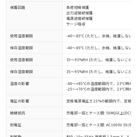
保護回路
負荷短絡保護
※1 対応状況
出力逆接続保護
電源逆接続保護
対応済み：EU RoHS指令（10物質）の
サージ吸収
非含有に対応した製品が提供可能な商品で
す。
使用温度範囲
-40～85℃ (ただし、氷結、結露しないこ
対応予定：EU RoHS指令（10物質）の非含
ご利用条件
有に対応した製品に切り替える予定のある
保存温度範囲
-40～85℃ (ただし、氷結、結露しないこ
商品です。
使用湿度範囲
35～95%RH (ただし、結露しないこと)
対応予定なし：EU RoHS指令（10物質）の
以下の条件をお読みいただき、同意のうえ
非含有に非対応の商品で、対応品を出す予
ご利用ください。
保存湿度範囲
35～95%RH (ただし、結露しないこと)
定はありません。
調査・確認中：EU RoHS指令（10物質）の
本サービスは、当社制御機器事業取扱
温度の影響
-40～+85℃の温度範囲内で、23℃時の
※1 中国RoHS○×表
非含有の対応状況を調査中または確認中の
商品の当社在庫状況および標準価格
-25～+70℃の温度範囲内で、23℃時の
商品です。
(税抜)を提供させていただくもので
「○」：最大均質材料含有率が中国RoHSの
非該当品：ライセンス料など無形物で、有
電圧の影響
定格電源電圧±15%の範囲内で、定格電
す。
基準値以下であることを示します。
害物質有無と関係のない商品です。
当社制御機器事業取扱商品の中には、
「×」：最大均質材料含有率が中国RoHSの
仕入先様の事情により、非含有部品として
絶縁抵抗
充電部一括とケース間: 50MΩ以上(DC50
本サービスの対象外となる商品もある
基準値を超えていることを示します。
いたものが、含有品と判明した場合などや
当社は、これら貴社製品のうち、外国
ことをご了承ください。
「－」：未確認です。当社販売部門へお問
むを得ず変更することがあります。
耐電圧
充電部一括とケース間: AC1000V 50/60Hz
為替および外国貿易法に定める商品
在庫状況および標準価格照会結果は、
い合わせください。
（以下｢規制貨物等」という）を輸出
記載している更新日時点での社内デー
耐振動
耐久: 10～55Hz 複振幅 1.5mm X、Y、Z