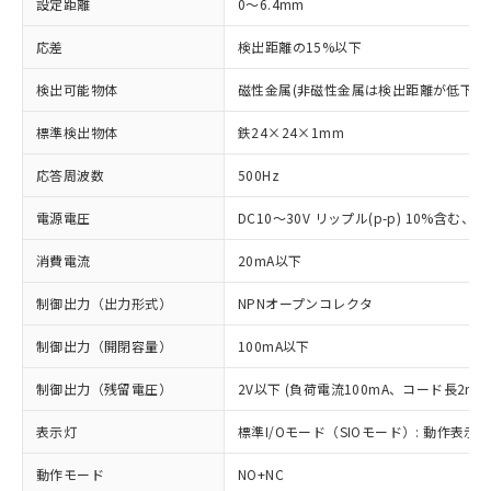
設定距離
0～6.4mm
応差
検出距離の15%以下
検出可能物体
磁性金属(非磁性金属は検出距離が低下し
標準検出物体
鉄24×24×1mm
応答周波数
500Hz
電源電圧
DC10～30V リップル(p-p) 10%含む、Cla
消費電流
20mA以下
制御出力（出力形式）
NPNオープンコレクタ
制御出力（開閉容量）
100mA以下
制御出力（残留電圧）
2V以下 (負荷電流100mA、コード長2m時
表示灯
標準I/Oモード（SIOモード）: 動作表示灯
動作モード
NO+NC