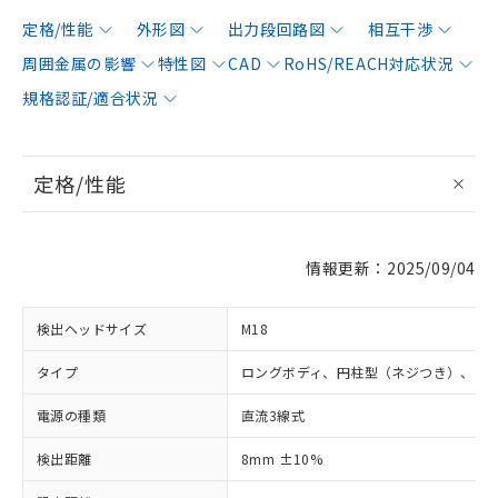
定格/性能
外形図
出力段回路図
相互干渉
周囲金属の影響
特性図
CAD
RoHS/REACH対応状況
規格認証/適合状況
定格/性能
情報更新：2025/09/04
検出ヘッドサイズ
M18
タイプ
ロングボディ、円柱型（ネジつき）、シ
電源の種類
直流3線式
検出距離
8mm ±10%