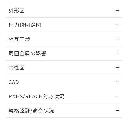
品・サービスに関するお客様との取
とができます。
合意する
キャンセル
引・商談に必要な範囲で利用すること
外形図
をご了承ください。
EU RoHS指令（10物質）の非含有証明書
※当社の共同利用者とは、
"個人情報
情報更新：2025/09/04
51物質の非含有証明書（当社基準）
出力段回路図
の共同利用に関して"
の「1.共同利
※本証明書は発行日時点で非含有を証明す
用者の範囲」に記載されている法人を
外形図
るもので、過去に遡って非含有を証明する
情報更新：2025/09/04
指します。
相互干渉
ものではありません。
また、RoHS指令のフタル酸エステル類４
出力段回路図
情報更新：2025/09/04
周囲金属の影響
物質の対応では、対応完了までの期間は出
荷製品に未対応品が混在することから備考
相互干渉
情報更新：2025/09/04
欄に対応日を記載しておりました。
特性図
既に当社にて対応品への在庫切替を完了
周囲金属の影響
していることから、特段のことがない限
情報更新：2025/09/04
CAD
り、2022年1月12日より割愛しておりま
す。
検出物体の大きさと材質による影響
ログイン/会員登録いただくと、CADデータをダウンロー
RoHS/REACH対応状況
ドすることができます。
情報更新：2026/7/29
A: 60mm以上、B: 35mm以上
規格認証/適合状況
ログイン/会員登録
EU RoHS
注意事項・凡例
UL認証
CSA認証
CEマーキング
L: 0mm以上、φd: 27mm以上、D: 0mm以上、m: 24mm以