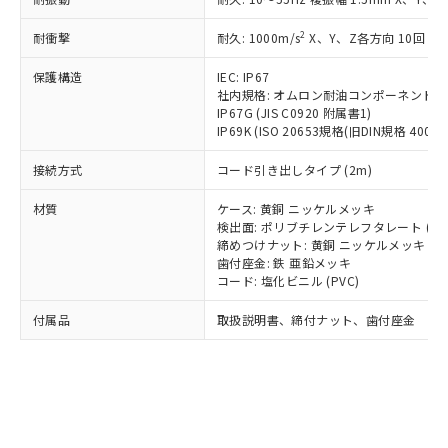
*EU RoHS指令（10物質）：
または国外への提供する場合は、日本
記
タに基づき作成されるものであり、閲
説明
鉛(Pb) 1000ppm以下、 水銀(Hg) 1000ppm以下、 カド
*中国RoHS10物質の基準値 (GB/T26572)：
国政府の輸出許可(または役務取引許
号
覧された時点での実際の在庫および標
ミウム(Cd) 100ppm以下、
Pb(鉛) :1000ppm、 Hg(水銀) : 1000ppm、 Cd(カドミウ
2
耐衝撃
耐久: 1000m/s
X、Y、Z各方向 10回
可)を取得するなどの必要な手続きを
六価クロム(Cr(Ⅵ)) 1000ppm以下、ポリ臭化ビフェニル
ム) : 100ppm、
準価格とは異なる場合があることをご
類(PBB) 1000ppm以下、ポリ臭化ジフェニルエーテル類
Cr(Ⅵ)(六価クロム) : 1000ppm、 PBBs(ポリ臭化ビフェ
とります。
了承ください。
(PBDE) 1000ppm以下、フタル酸ビス(2-エチルヘキシ
保護構造
IEC: IP67
○
一定数以上の在庫あり
ニル類) : 1000ppm、 PBDEs(ポリ臭化ジフェニルエーテ
当社は規制貨物を破棄する場合は、完
ル) (DEHP)(別名：DOP) 1000ppm以下、フタル酸ブチ
正式な納期状況および標準価格はお客
ル類) : 1000ppm、
社内規格: オムロン耐油コンポーネント評
ルベンジル（BBP） 1000ppm以下、フタル酸ジブチル
全に破砕するなど、違法に輸出されな
DBP(フタル酸ジブチル) : 1000ppm、 DIBP(フタル酸ジ
IP67G (JIS C0920 附属書1)
様のお取引先、またはお客様担当のオ
（DBP） 1000ppm以下、フタル酸ジイソブチル
イソブチル) : 1000ppm、 BBP(フタル酸ブチルベンジ
△
一定数には満たないが在庫あり
いよう必要な手段を講じます。
IP69K (ISO 20653規格(旧DIN規格 40050 
ムロン制御機器販売店・当社販売員に
(DIBP) 1000ppm以下
ル) : 1000ppm、
当社は貴社製品を、核兵器、ミサイ
但し、RoHS指令で産業用監視および制御機器に対する
DEHP(フタル酸ビス(2-エチルヘキシル)) : 1000ppm
ご相談ください。
適用除外項目は除く。
接続方式
コード引き出しタイプ (2m)
ル、化学兵器、生物兵器またはその他
－
在庫なし(最新の在庫状況につ
オムロン制御機器販売店や当社販売拠
フタル酸エステル類の４物質については閾値を超える意
武器並びにこれらの製造装置等に一切
いては、お客様のお取引先、ま
図的な使用がないことを確認しています。
点は「
販売ネットワーク
」をご確認
材質
ケース: 黄銅 ニッケルメッキ
※2 環境保護使用期限
使用いたしません。
たはお客様担当のオムロン制御
ください。
検出面: ポリブチレンテレフタレート (PB
当社は、貴社製品を第三者に販売する
機器販売店・当社販売員にご確
在庫状況および標準価格結果を当社の
締めつけナット: 黄銅 ニッケルメッキ
※2 対応予定月
「ｅ」：有害物質（10物質）のすべてが基
場合は、上記1、2および3の内容を当
認ください)
事前の承諾なく第三者に漏洩または開
歯付座金: 鉄 亜鉛メッキ
準値以下であることを示します。
該第三者に通知します。また当社は、
コード: 塩化ビニル (PVC)
示しないようお願いします。
部品在庫の切り替え状況などにより、予定
「10」：通常の使用状況下において有害物
販売先および販売に係わる関係者が違
マイパーツ機能（部品リスト作成サー
空
受注生産機種、また在庫状況の
月が前後することがあります。
質が外部に漏えいし、環境に深刻な影響を
法に輸出するおそれがある場合は、取
付属品
取扱説明書、締付ナット、歯付座金
ビス）をご利用いただくには、I-Web
白
情報を公開していない機種
及ぼさない年数を意味します。
り引きをいたしません。
メンバーズにご登録されている必要が
「－」：未確認です。当社販売部門へお問
あります。
い合わせください。
お客様が当ウェブサイト上で当社にご
※3 非含有証明書ダウンロード
登録された部品リストについて、当社
および当社の共同利用者が、当社の製
下記の非含有証明書をダウンロードするこ